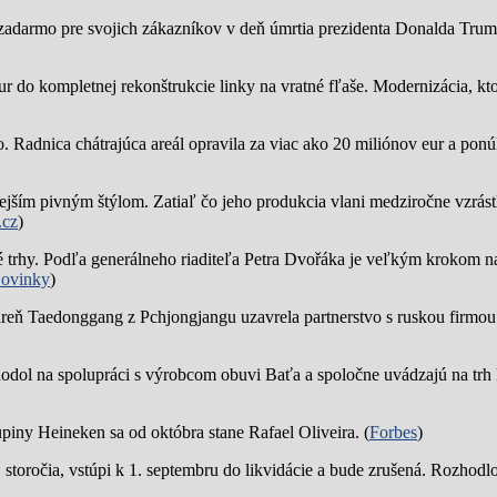
zadarmo pre svojich zákazníkov v deň úmrtia prezidenta Donalda Trump
ur do kompletnej rekonštrukcie linky na vratné fľaše. Modernizácia, kto
o.
Radnica chátrajúca areál opravila za viac ako 20 miliónov eur a pon
jším pivným štýlom. Zatiaľ čo jeho produkcia vlani medziročne vzrástl
.cz
)
trhy. Podľa generálneho riaditeľa Petra Dvořáka je veľkým krokom na
ovinky
)
reň Taedonggang z Pchjongjangu uzavrela partnerstvo s ruskou firmo
hodol na spolupráci s výrobcom obuvi Baťa a spoločne uvádzajú na trh 
piny Heineken sa od októbra stane Rafael Oliveira. (
Forbes
)
19. storočia, vstúpi k 1. septembru do likvidácie a bude zrušená. Rozhod