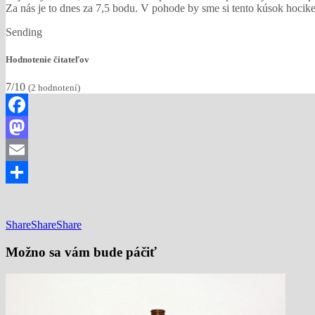
Za nás je to dnes za 7,5 bodu. V pohode by sme si tento kúsok hocik
Sending
Hodnotenie čitateľov
7/10
(
2
hodnotení)
Facebook
Mastodon
Email
Share
Share
Share
Share
Možno sa vám bude páčiť