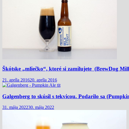
Škótske „mliečko“, ktoré si zamilujete (BrewDog Mil
21. apríla 2016
20. apríla 2016
Galgenberg to skúsil s tekvicou. Podarilo sa (Pumpki
31. mája 2022
30. mája 2022