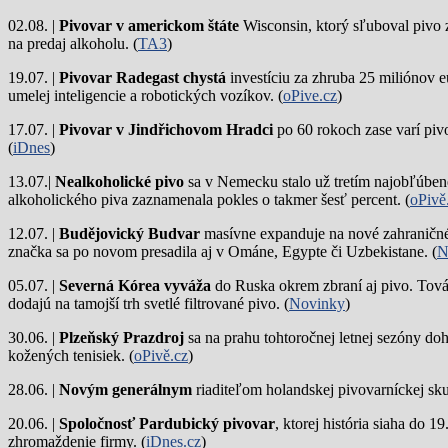
02.08. |
Pivovar v americkom štáte
Wisconsin, ktorý sľuboval pivo 
na predaj alkoholu. (
TA3
)
19.07. |
Pivovar Radegast chystá
investíciu za zhruba 25 miliónov e
umelej inteligencie a robotických vozíkov. (
oPive.cz
)
17.07. |
Pivovar v Jindřichovom Hradci
po 60 rokoch zase varí piv
(
iDnes
)
13.07.|
Nealkoholické pivo
sa v Nemecku stalo už tretím najobľúbene
alkoholického piva zaznamenala pokles o takmer šesť percent. (
oPivě
12.07. |
Budějovický Budvar
masívne expanduje na nové zahraničné 
značka sa po novom presadila aj v Ománe, Egypte či Uzbekistane. (
N
05.07. |
Severná Kórea vyváža
do Ruska okrem zbraní aj pivo. Tová
dodajú na tamojší trh svetlé filtrované pivo. (
Novinky
)
30.06. |
Plzeňský Prazdroj
sa na prahu tohtoročnej letnej sezóny do
kožených tenisiek. (
oPivě.cz
)
28.06. |
Novým generálnym
riaditeľom holandskej pivovarníckej sku
20.06. |
Spoločnosť Pardubický pivovar
, ktorej história siaha do 
zhromaždenie firmy. (
iDnes.cz
)