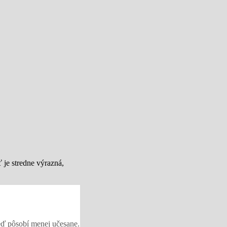
 je stredne výrazná,
eď pôsobí menej učesane.