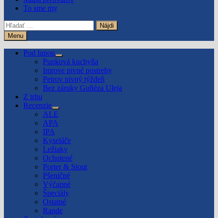
To sme my
Hľadať:
Menu
Pod lupou
Show
Punková kuchyňa
sub
Imrove pivné postrehy
menu
Petrov pivný týždeň
Bez záruky Guñéza Uleja
Z trhu
Recenzie
Show
ALE
sub
APA
menu
IPA
Kyseláče
Ležiaky
Ochutené
Porter & Stout
Pšeničné
Výčapné
Špeciály
Ostatné
Rande