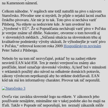
na Kamennom námestí.
Celkom náhodne. V regáloch sme totiž natrafili na pivo s názvom
Staročesko. Pôvodne sme si mysleli, že pôjde o nejakú lacnú značku
českého pivovaru. Ale nie je to tak. Toto pivo si necháva variť
Pilsberg. Na etikete sa nedozviete kde. Je tam uvedené len
„Vyrobené v EÚ“. Že si Popradčania nechávajú variť pivo v Poľsku
je verejne známe už dlhšie. Nakoniec, otvorene o tom hovorili aj
v slovenských médiách. „Súčasná situácia na slovenskom trhu aj
kvalitatívne podmienky výroby ukázali, že výhodnejšie je variť pivo
v Poľsku,“ referoval koncom roka 2009
Hospodárskym novinám
Peter Sabol z Pilsbergu.
Nebolo by na tom nič nezvyčajné, pokiaľ by na zadnej etikete
nesvietil EAN kód 858. Ten je medzi verejnosťou známy ako
predčíslie, ktoré označuje slovenské výrobky. Aj keď bol v minulosti
v reklamách použitý ako návod na odhalenie domácich potravín,
zákony výrobcom neprikazujú aby ho striktne dodržiavali. EAN
kód tak má len informatívny charakter. Pivovar tak nič neporušil.
Oveľa viac zavádza slovenské logo na etikete. V zákonoch jeho
používanie nenájdete, minimálne nie v takej podobe ako ho majú na
fľaši. Takže v Poprade nič neporušujú, len neznalý zákazník môže