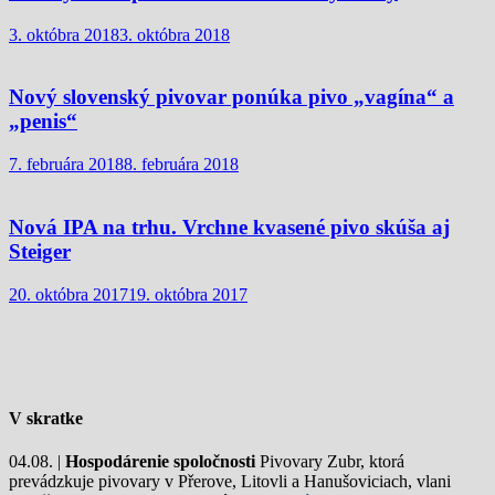
3. októbra 2018
3. októbra 2018
Nový slovenský pivovar ponúka pivo „vagína“ a
„penis“
7. februára 2018
8. februára 2018
Nová IPA na trhu. Vrchne kvasené pivo skúša aj
Steiger
20. októbra 2017
19. októbra 2017
V skratke
04.08. |
Hospodárenie spoločnosti
Pivovary Zubr, ktorá
prevádzkuje pivovary v Přerove, Litovli a Hanušoviciach, vlani