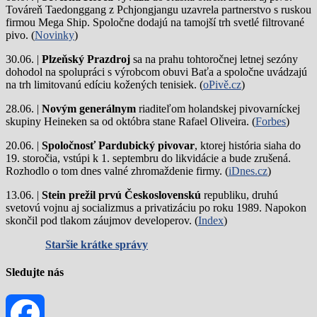
Továreň Taedonggang z Pchjongjangu uzavrela partnerstvo s ruskou
firmou Mega Ship. Spoločne dodajú na tamojší trh svetlé filtrované
pivo. (
Novinky
)
30.06. |
Plzeňský Prazdroj
sa na prahu tohtoročnej letnej sezóny
dohodol na spolupráci s výrobcom obuvi Baťa a spoločne uvádzajú
na trh limitovanú edíciu kožených tenisiek. (
oPivě.cz
)
28.06. |
Novým generálnym
riaditeľom holandskej pivovarníckej
skupiny Heineken sa od októbra stane Rafael Oliveira. (
Forbes
)
20.06. |
Spoločnosť Pardubický pivovar
, ktorej história siaha do
19. storočia, vstúpi k 1. septembru do likvidácie a bude zrušená.
Rozhodlo o tom dnes valné zhromaždenie firmy. (
iDnes.cz
)
13.06. |
Stein prežil prvú Československú
republiku, druhú
svetovú vojnu aj socializmus a privatizáciu po roku 1989. Napokon
skončil pod tlakom záujmov developerov. (
Index
)
Staršie krátke správy
Sledujte nás