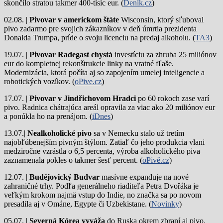
skončilo stratou takmer 400-tisíc eur. (
Deník.cz
)
02.08. |
Pivovar v americkom štáte
Wisconsin, ktorý sľuboval
pivo zadarmo pre svojich zákazníkov v deň úmrtia prezidenta
Donalda Trumpa, príde o svoju licenciu na predaj alkoholu. (
TA3
)
19.07. |
Pivovar Radegast chystá
investíciu za zhruba 25 miliónov
eur do kompletnej rekonštrukcie linky na vratné fľaše.
Modernizácia, ktorá počíta aj so zapojením umelej inteligencie a
robotických vozíkov. (
oPive.cz
)
17.07. |
Pivovar v Jindřichovom Hradci
po 60 rokoch zase varí
pivo.
Radnica chátrajúca areál opravila za viac ako 20 miliónov eur
a ponúkla ho na prenájom. (
iDnes
)
13.07.|
Nealkoholické pivo
sa v Nemecku stalo už tretím
najobľúbenejším pivným štýlom. Zatiaľ čo jeho produkcia vlani
medziročne vzrástla o 6,5 percenta, výroba alkoholického piva
zaznamenala pokles o takmer šesť percent. (
oPivě.cz
)
12.07. |
Budějovický Budvar
masívne expanduje na nové
zahraničné trhy. Podľa generálneho riaditeľa Petra Dvořáka je
veľkým krokom najmä vstup do Indie, no značka sa po novom
presadila aj v Ománe, Egypte či Uzbekistane. (
Novinky
)
05.07. |
Severná Kórea vyváža
do Ruska okrem zbraní aj pivo.