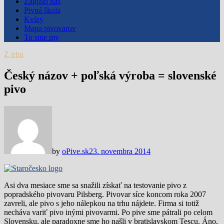
Zaujalo nás
Pivná škola
Kvízy
Mapa pivovarov
To sme my
Z trhu
Český názov + poľská výroba = slovenské
pivo
by
oPive.sk
23. novembra 2014
Asi dva mesiace sme sa snažili získať na testovanie pivo z
popradského pivovaru Pilsberg. Pivovar síce koncom roka 2007
zavreli, ale pivo s jeho nálepkou na trhu nájdete. Firma si totiž
necháva variť pivo inými pivovarmi. Po pive sme pátrali po celom
Slovensku, ale paradoxne sme ho našli v bratislavskom Tescu. Áno,