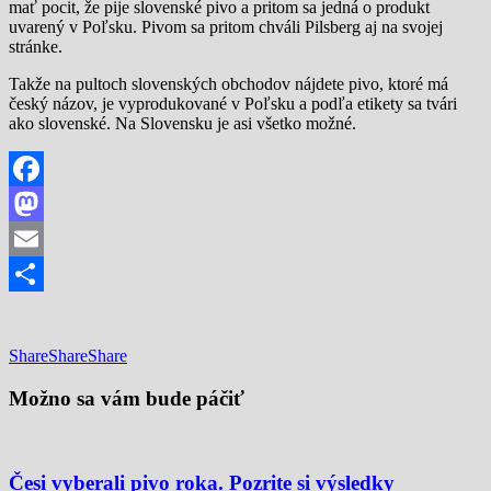
mať pocit, že pije slovenské pivo a pritom sa jedná o produkt
uvarený v Poľsku. Pivom sa pritom chváli Pilsberg aj na svojej
stránke.
Takže na pultoch slovenských obchodov nájdete pivo, ktoré má
český názov, je vyprodukované v Poľsku a podľa etikety sa tvári
ako slovenské. Na Slovensku je asi všetko možné.
Facebook
Mastodon
Email
Share
Share
Share
Share
Možno sa vám bude páčiť
Česi vyberali pivo roka. Pozrite si výsledky