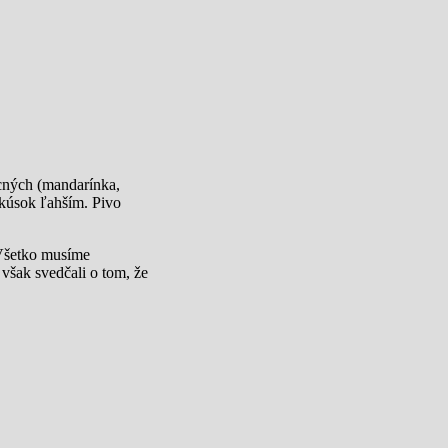
cných (mandarínka,
 kúsok ľahším. Pivo
 Všetko musíme
však svedčali o tom, že