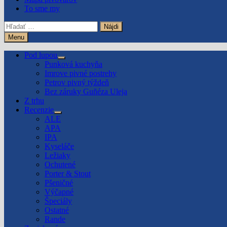
To sme my
Hľadať:
Menu
Pod lupou
Show
Punková kuchyňa
sub
Imrove pivné postrehy
menu
Petrov pivný týždeň
Bez záruky Guñéza Uleja
Z trhu
Recenzie
Show
ALE
sub
APA
menu
IPA
Kyseláče
Ležiaky
Ochutené
Porter & Stout
Pšeničné
Výčapné
Špeciály
Ostatné
Rande