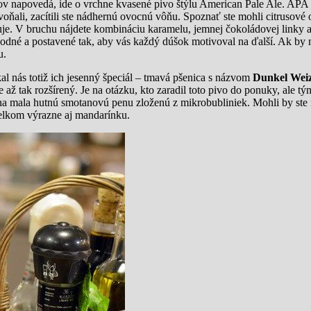
ov napovedá, ide o vrchne kvasené pivo štýlu American Pale Ale. AP
ňali, zacítili ste nádhernú ovocnú vôňu. Spoznať ste mohli citrusové 
je. V bruchu nájdete kombináciu karamelu, jemnej čokoládovej linky a
lahodné a postavené tak, aby vás každý dúšok motivoval na ďalší. Ak by 
u.
al nás totiž ich jesenný špeciál – tmavá pšenica s názvom
Dunkel Wei
e až tak rozšírený. Je na otázku, kto zaradil toto pivo do ponuky, ale 
na mala hutnú smotanovú penu zloženú z mikrobubliniek. Mohli by ste n
celkom výrazne aj mandarínku.