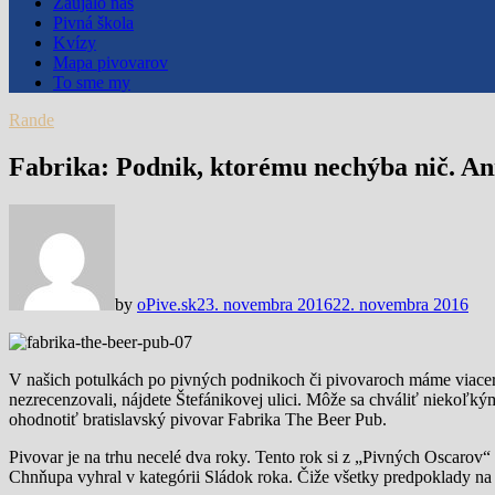
Zaujalo nás
Pivná škola
Kvízy
Mapa pivovarov
To sme my
Rande
Fabrika: Podnik, ktorému nechýba nič. An
by
oPive.sk
23. novembra 2016
22. novembra 2016
V našich potulkách po pivných podnikoch či pivovaroch máme viacero 
nezrecenzovali, nájdete Štefánikovej ulici. Môže sa chváliť niekoľk
ohodnotiť bratislavský pivovar Fabrika The Beer Pub.
Pivovar je na trhu necelé dva roky. Tento rok si z „Pivných Oscarov“ 
Chnňupa vyhral v kategórii Sládok roka. Čiže všetky predpoklady na 