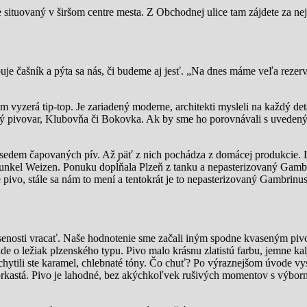
e situovaný v širšom centre mesta. Z Obchodnej ulice tam zájdete za n
uje čašník a pýta sa nás, či budeme aj jesť. „Na dnes máme veľa rezer
m vyzerá tip-top. Je zariadený moderne, architekti mysleli na každý det
ý pivovar, Klubovňa či Bokovka. Ak by sme ho porovnávali s uveden
e sedem čapovaných pív. Až päť z nich pochádza z domácej produkcie. 
unkel Weizen. Ponuku dopĺňala Plzeň z tanku a nepasterizovaný Gamb
e pivo, stále sa nám to mení a tentokrát je to nepasterizovaný Gambrin
úsenosti vracať. Naše hodnotenie sme začali iným spodne kvaseným piv
de o ležiak plzenského typu. Pivo malo krásnu zlatistú farbu, jemne k
ytili ste karamel, chlebnaté tóny. Čo chuť? Po výraznejšom úvode vys
orkastá. Pivo je lahodné, bez akýchkoľvek rušivých momentov s výbor