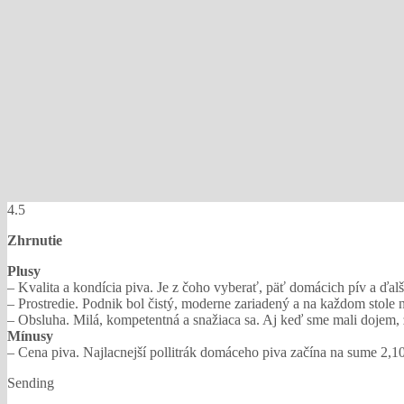
4.5
Zhrnutie
Plusy
– Kvalita a kondícia piva. Je z čoho vyberať, päť domácich pív a ď
– Prostredie. Podnik bol čistý, moderne zariadený a na každom stole 
– Obsluha. Milá, kompetentná a snažiaca sa. Aj keď sme mali dojem, že
Mínusy
– Cena piva. Najlacnejší pollitrák domáceho piva začína na sume 2,1
Sending