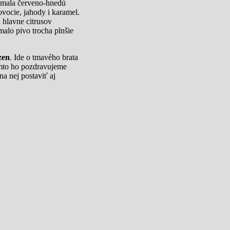
A mala červeno-hnedú
ovocie, jahody i karamel.
 hlavne citrusov
malo pivo trocha plnšie
zen
. Ide o tmavého brata
týmto ho pozdravujeme
a nej postaviť aj