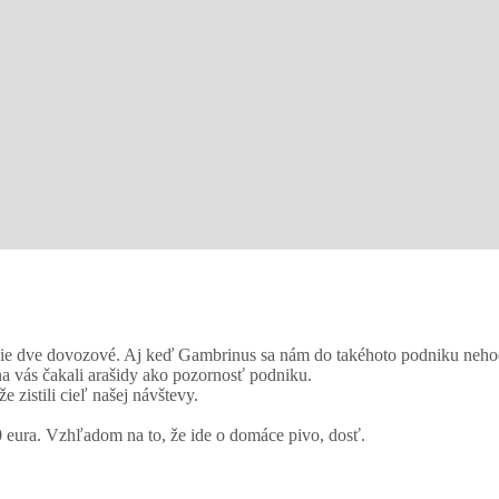
alšie dve dovozové. Aj keď Gambrinus sa nám do takéhoto podniku nehod
na vás čakali arašidy ako pozornosť podniku.
 zistili cieľ našej návštevy.
0 eura. Vzhľadom na to, že ide o domáce pivo, dosť.