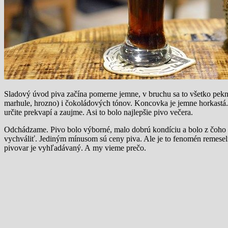
Sladový úvod piva začína pomerne jemne, v bruchu sa to všetko pek
marhule, hrozno) i čokoládových tónov. Koncovka je jemne horkastá. P
určite prekvapí a zaujme. Asi to bolo najlepšie pivo večera.
Odchádzame. Pivo bolo výborné, malo dobrú kondíciu a bolo z čoho v
vychváliť. Jediným mínusom sú ceny piva. Ale je to fenomén remeseln
pivovar je vyhľadávaný. A my vieme prečo.