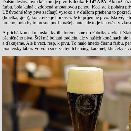
Ďalším testovaným kúskom je pivo
Fabrika F 14° APA
. Ako už náz
farbu, bola kalná a zdobená smotanovou penou. Keď ste k poháru privo
Už úvodné tóny piva začínajú vysoko a v ďalšom priebehu to pokraču
(limetka, grep), koncovka je horkastá. Je to príjemné pivo. Iskrivé, 
brucho, bolo by to presne podľa našej chute, ale to je len otázky vkus
A prichádzame ku kúsku, kvôli ktorému sme do Fabriky zavítali. Zlák
pšeničného piva. Štýl má bohatú tradíciu, ale v našich končinách nie j
a ďakujeme. Ale k veci, resp. k pivu. To malo hnedo-čiernu farbu, pe
pioniersky tábor. Vo vôni sme zachytili banány, karamel, klinčeky a 