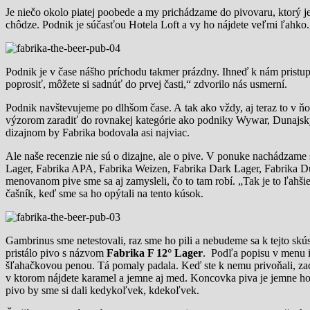
Je niečo okolo piatej poobede a my prichádzame do pivovaru, ktorý j
chôdze. Podnik je súčasťou Hotela Loft a vy ho nájdete veľmi ľahko.
Podnik je v čase nášho príchodu takmer prázdny. Ihneď k nám pristup
poprosiť, môžete si sadnúť do prvej časti,“ zdvorilo nás usmerní.
Podnik navštevujeme po dlhšom čase. A tak ako vždy, aj teraz to v ňo
výzorom zaradiť do rovnakej kategórie ako podniky Wywar, Dunajsk
dizajnom by Fabrika bodovala asi najviac.
Ale naše recenzie nie sú o dizajne, ale o pive. V ponuke nachádzam
Lager, Fabrika APA, Fabrika Weizen, Fabrika Dark Lager, Fabrika D
menovanom pive sme sa aj zamysleli, čo to tam robí. „Tak je to ľahši
čašník, keď sme sa ho opýtali na tento kúsok.
Gambrinus sme netestovali, raz sme ho pili a nebudeme sa k tejto sk
pristálo pivo s názvom
Fabrika F 12° Lager
. Podľa popisu v menu i
šľahačkovou penou. Tá pomaly padala. Keď ste k nemu privoňali, zach
v ktorom nájdete karamel a jemne aj med. Koncovka piva je jemne h
pivo by sme si dali kedykoľvek, kdekoľvek.