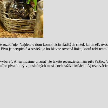
ne rozbaľuje. Nájdete v ňom kombináciu sladkých (med, karamel), ovo
ivo je netypické a osviežuje ho hlavne ovocná linka, ktorá robí tento
yberať. Aj sa musíme priznať, že takéto recenzie sa nám píšu ťažko.
ého piva, ktorý v posledných mesiacoch zažíva infláciu. Aj rezervácie 