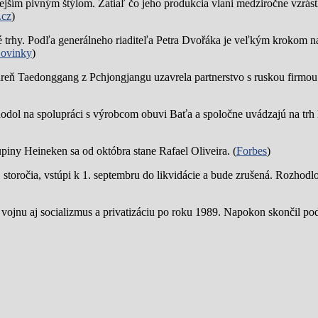
jším pivným štýlom. Zatiaľ čo jeho produkcia vlani medziročne vzrástl
.cz
)
trhy. Podľa generálneho riaditeľa Petra Dvořáka je veľkým krokom na
ovinky
)
reň Taedonggang z Pchjongjangu uzavrela partnerstvo s ruskou firmo
hodol na spolupráci s výrobcom obuvi Baťa a spoločne uvádzajú na trh 
piny Heineken sa od októbra stane Rafael Oliveira. (
Forbes
)
19. storočia, vstúpi k 1. septembru do likvidácie a bude zrušená. Rozhod
 vojnu aj socializmus a privatizáciu po roku 1989. Napokon skončil p