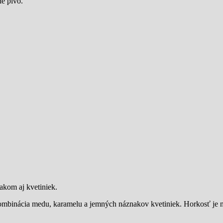
né pivo.
akom aj kvetiniek.
 kombinácia medu, karamelu a jemných náznakov kvetiniek. Horkosť je 