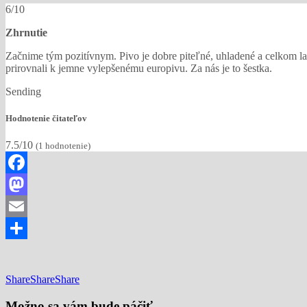
6/10
Zhrnutie
Začnime tým pozitívnym. Pivo je dobre piteľné, uhladené a celkom laho
prirovnali k jemne vylepšenému europivu. Za nás je to šestka.
Sending
Hodnotenie čitateľov
7.5/10
(
1
hodnotenie)
Facebook
Mastodon
Email
Share
Share
Share
Share
Možno sa vám bude páčiť