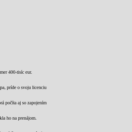
mer 400-tisíc eur.
a, príde o svoju licenciu
rá počíta aj so zapojením
úkla ho na prenájom.