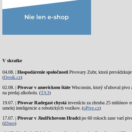
V skratke
04.08. |
Hospodárenie spoločnosti
Pivovary Zubr, ktorá prevádzkuje p
(
Deník.cz
)
02.08. |
Pivovar v americkom štáte
Wisconsin, ktorý sľuboval pivo 
na predaj alkoholu. (
TA3
)
19.07. |
Pivovar Radegast chystá
investíciu za zhruba 25 miliónov e
umelej inteligencie a robotických vozíkov. (
oPive.cz
)
17.07. |
Pivovar v Jindřichovom Hradci
po 60 rokoch zase varí piv
(
iDnes
)