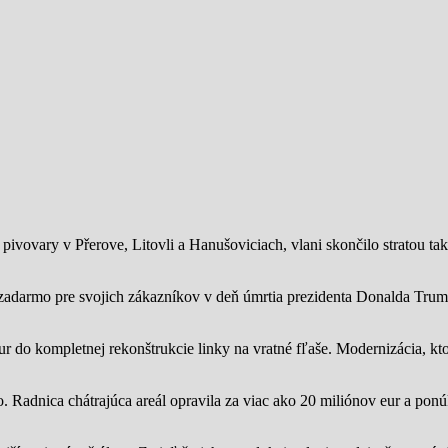
ivovary v Přerove, Litovli a Hanušoviciach, vlani skončilo stratou tak
zadarmo pre svojich zákazníkov v deň úmrtia prezidenta Donalda Trump
ur do kompletnej rekonštrukcie linky na vratné fľaše. Modernizácia, kto
o.
Radnica chátrajúca areál opravila za viac ako 20 miliónov eur a pon