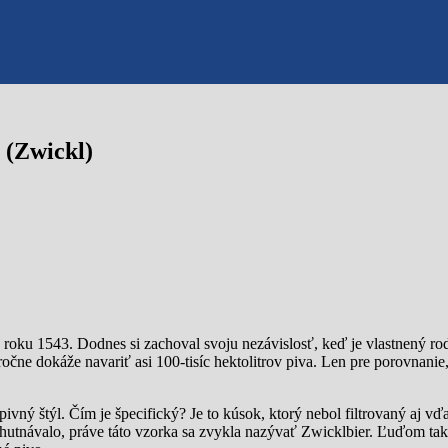
ť (Zwickl)
v roku 1543. Dodnes si zachoval svoju nezávislosť, keď je vlastnený ro
ne dokáže navariť asi 100-tisíc hektolitrov piva. Len pre porovnanie,
ý štýl. Čím je špecifický? Je to kúsok, ktorý nebol filtrovaný aj vďa
chutnávalo, práve táto vzorka sa zvykla nazývať Zwicklbier. Ľuďom také