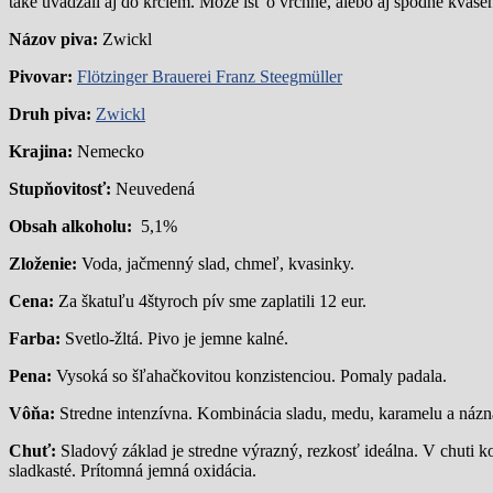
také uvádzali aj do krčiem. Môže ísť o vrchne, alebo aj spodne kvase
Názov piva:
Zwickl
Pivovar:
Flötzinger Brauerei Franz Steegmüller
Druh piva:
Zwickl
Krajina:
Nemecko
Stupňovitosť:
Neuvedená
Obsah alkoholu:
5,1%
Zloženie:
Voda, jačmenný slad, chmeľ, kvasinky.
Cena:
Za škatuľu 4štyroch pív sme zaplatili 12 eur.
Farba:
Svetlo-žltá. Pivo je jemne kalné.
Pena:
Vysoká so šľahačkovitou konzistenciou. Pomaly padala.
Vôňa:
Stredne intenzívna. Kombinácia sladu, medu, karamelu a názn
Chuť:
Sladový základ je stredne výrazný, rezkosť ideálna. V chuti
sladkasté. Prítomná jemná oxidácia.