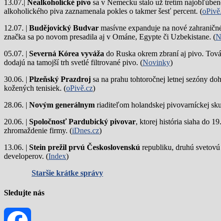
13.07.|
Nealkoholické pivo
sa v Nemecku stalo už tretím najobľúbene
alkoholického piva zaznamenala pokles o takmer šesť percent. (
oPivě
12.07. |
Budějovický Budvar
masívne expanduje na nové zahraničné 
značka sa po novom presadila aj v Ománe, Egypte či Uzbekistane. (
N
05.07. |
Severná Kórea vyváža
do Ruska okrem zbraní aj pivo. Tová
dodajú na tamojší trh svetlé filtrované pivo. (
Novinky
)
30.06. |
Plzeňský Prazdroj
sa na prahu tohtoročnej letnej sezóny do
kožených tenisiek. (
oPivě.cz
)
28.06. |
Novým generálnym
riaditeľom holandskej pivovarníckej sku
20.06. |
Spoločnosť Pardubický pivovar
, ktorej história siaha do 
zhromaždenie firmy. (
iDnes.cz
)
13.06. |
Stein prežil prvú Československú
republiku, druhú svetovú
developerov. (
Index
)
Staršie krátke správy
Sledujte nás