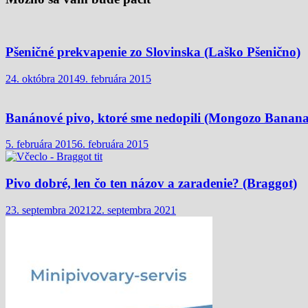
Pšeničné prekvapenie zo Slovinska (Laško Pšenično)
24. októbra 2014
9. februára 2015
Banánové pivo, ktoré sme nedopili (Mongozo Banana
5. februára 2015
6. februára 2015
Pivo dobré, len čo ten názov a zaradenie? (Braggot)
23. septembra 2021
22. septembra 2021