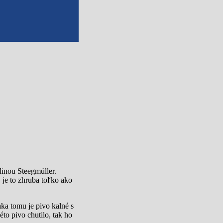
dinou Steegmüller.
 je to zhruba toľko ako
ka tomu je pivo kalné s
to pivo chutilo, tak ho