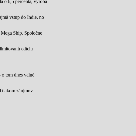
a o 6,5 percenta, výroba
jmä vstup do Indie, no
u Mega Ship. Spoločne
limitovanú edíciu
lo o tom dnes valné
od tlakom záujmov