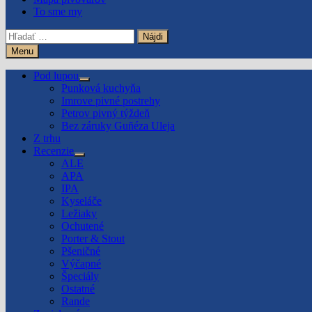
To sme my
Hľadať:
Menu
Pod lupou
Show
Punková kuchyňa
sub
Imrove pivné postrehy
menu
Petrov pivný týždeň
Bez záruky Guñéza Uleja
Z trhu
Recenzie
Show
ALE
sub
APA
menu
IPA
Kyseláče
Ležiaky
Ochutené
Porter & Stout
Pšeničné
Výčapné
Špeciály
Ostatné
Rande