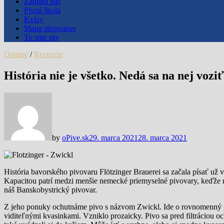
Zaujalo nás
Pivná škola
Kvízy
Mapa pivovarov
To sme my
Ostatné
/
Recenzie
História nie je všetko. Nedá sa na nej vozi
by
oPive.sk
29. marca 2021
28. marca 2021
História bavorského pivovaru Flötzinger Brauerei sa začala písať už 
Kapacitou patrí medzi menšie nemecké priemyselné pivovary, keďže roč
náš Banskobystrický pivovar.
Z jeho ponuky ochutnáme pivo s názvom Zwickl. Ide o rovnomenný pivn
viditeľnými kvasinkami. Vzniklo prozaicky. Pivo sa pred filtráciou o