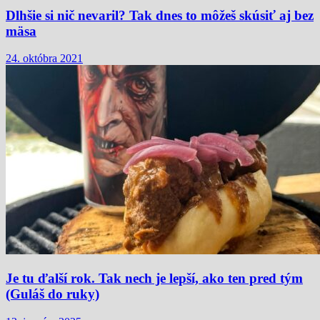
Dlhšie si nič nevaril? Tak dnes to môžeš skúsiť aj bez
mäsa
24. októbra 2021
Je tu ďalší rok. Tak nech je lepší, ako ten pred tým
(Guláš do ruky)