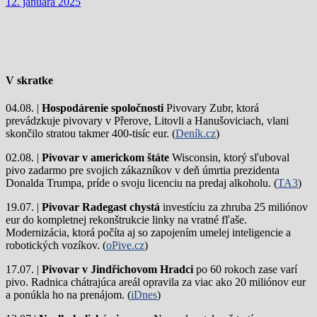
12. januára 2025
V skratke
04.08. |
Hospodárenie spoločnosti
Pivovary Zubr, ktorá
prevádzkuje pivovary v Přerove, Litovli a Hanušoviciach, vlani
skončilo stratou takmer 400-tisíc eur. (
Deník.cz
)
02.08. |
Pivovar v americkom štáte
Wisconsin, ktorý sľuboval
pivo zadarmo pre svojich zákazníkov v deň úmrtia prezidenta
Donalda Trumpa, príde o svoju licenciu na predaj alkoholu. (
TA3
)
19.07. |
Pivovar Radegast chystá
investíciu za zhruba 25 miliónov
eur do kompletnej rekonštrukcie linky na vratné fľaše.
Modernizácia, ktorá počíta aj so zapojením umelej inteligencie a
robotických vozíkov. (
oPive.cz
)
17.07. |
Pivovar v Jindřichovom Hradci
po 60 rokoch zase varí
pivo.
Radnica chátrajúca areál opravila za viac ako 20 miliónov eur
a ponúkla ho na prenájom. (
iDnes
)