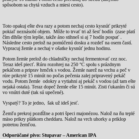
spôsobom sa chytá vzduch a miesi cesto).
Toto opakuj ešte dva razy a potom nechaj cesto kysnúť prikryté
pokiaľ neznásobí objem. Môže to trvať tri až šesť hodín (zase platí
čím dlhšie tým lepšie, takže áno stihneš si aj 7 hodín pospať .
Následne cesto prelož na pomúčenú dosku a rozdeľ na osem častí.
Vypracuj žemle a nechaj v ošatke kysnúť jednu hodinu.
Potom žemle prelož do chladničky nechaj fermentovať cez noc.
Teraz ideš piecť. Rúru rozohrej na 250 °C spolu s prázdnym
pekáčom a priprav hrnček s vodou. Žemle narež na vrchu a peč v
rúre prikryté 15 minút no počas pečenia zalej pripravený pekáč
vodu. Potom žemle odokry a vytiahni aj pekáč s vodou (až tam ešte
nejaká ostala). Teraz dopeč žemle ešte 15 minút. Zisti ťukaním či sú
vo vnútri duté (tak sú upečené).
Vyspatý? To je jedno, šak už ideš jesť.
Žemľu prekroj pozdĺžne a potri špeci majonézou. Nalož na ňu teplé
mäso prikry plátkom cheddaru. Nalož na vrch uhorky a priklop
potretou žemľou.
Odporúčané pivo: Stupavar – American IPA