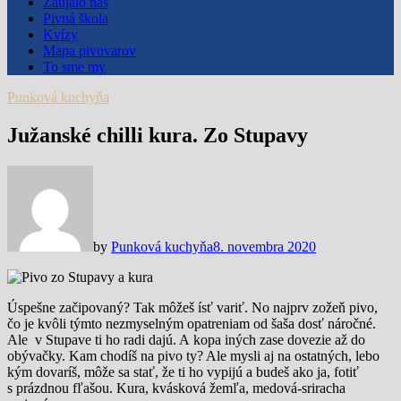
Zaujalo nás
Pivná škola
Kvízy
Mapa pivovarov
To sme my
Punková kuchyňa
Južanské chilli kura. Zo Stupavy
by
Punková kuchyňa
8. novembra 2020
Úspešne začipovaný? Tak môžeš ísť variť. No najprv zožeň pivo,
čo je kvôli týmto nezmyselným opatreniam od šaša dosť náročné.
Ale v Stupave ti ho radi dajú. A kopa iných zase dovezie až do
obývačky. Kam chodíš na pivo ty? Ale mysli aj na ostatných, lebo
kým dovaríš, môže sa stať, že ti ho vypijú a budeš ako ja, fotiť
s prázdnou fľašou. Kura, kvásková žemľa, medová-sriracha