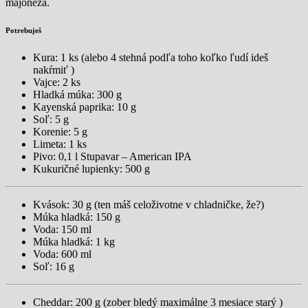
majonéza.
Potrebuješ
Kura: 1 ks (alebo 4 stehná podľa toho koľko ľudí ideš
nakŕmiť )
Vajce: 2 ks
Hladká múka: 300 g
Kayenská paprika: 10 g
Soľ: 5 g
Korenie: 5 g
Limeta: 1 ks
Pivo: 0,1 l Stupavar – American IPA
Kukuričné lupienky: 500 g
Kvások: 30 g (ten máš celoživotne v chladničke, že?)
Múka hladká: 150 g
Voda: 150 ml
Múka hladká: 1 kg
Voda: 600 ml
Soľ: 16 g
Cheddar: 200 g (zober bledý maximálne 3 mesiace starý )