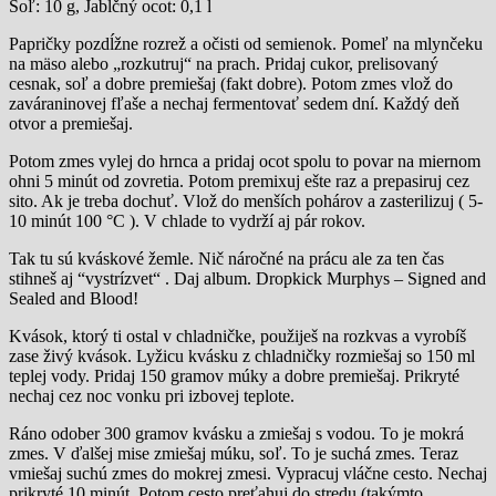
Soľ: 10 g, Jablčný ocot: 0,1 l
Papričky pozdĺžne rozrež a očisti od semienok. Pomeľ na mlynčeku
na mäso alebo „rozkutruj“ na prach. Pridaj cukor, prelisovaný
cesnak, soľ a dobre premiešaj (fakt dobre). Potom zmes vlož do
zaváraninovej fľaše a nechaj fermentovať sedem dní. Každý deň
otvor a premiešaj.
Potom zmes vylej do hrnca a pridaj ocot spolu to povar na miernom
ohni 5 minút od zovretia. Potom premixuj ešte raz a prepasiruj cez
sito. Ak je treba dochuť. Vlož do menších pohárov a zasterilizuj ( 5-
10 minút 100 °C ). V chlade to vydrží aj pár rokov.
Tak tu sú kváskové žemle. Nič náročné na prácu ale za ten čas
stihneš aj “vystrízvet“ . Daj album. Dropkick Murphys – Signed and
Sealed and Blood!
Kvások, ktorý ti ostal v chladničke, použiješ na rozkvas a vyrobíš
zase živý kvások. Lyžicu kvásku z chladničky rozmiešaj so 150 ml
teplej vody. Pridaj 150 gramov múky a dobre premiešaj. Prikryté
nechaj cez noc vonku pri izbovej teplote.
Ráno odober 300 gramov kvásku a zmiešaj s vodou. To je mokrá
zmes. V ďalšej mise zmiešaj múku, soľ. To je suchá zmes. Teraz
vmiešaj suchú zmes do mokrej zmesi. Vypracuj vláčne cesto. Nechaj
prikryté 10 minút. Potom cesto preťahuj do stredu (takýmto