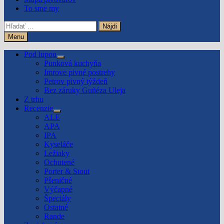
To sme my
Hľadať:
Menu
Pod lupou
Show
Punková kuchyňa
sub
Imrove pivné postrehy
menu
Petrov pivný týždeň
Bez záruky Guñéza Uleja
Z trhu
Recenzie
Show
ALE
sub
APA
menu
IPA
Kyseláče
Ležiaky
Ochutené
Porter & Stout
Pšeničné
Výčapné
Špeciály
Ostatné
Rande