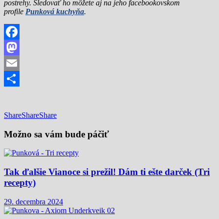
postrehy. Sledovať ho môžete aj na jeho facebookovskom
profile
Punková kuchyňa
.
Facebook
Mastodon
Email
Share
Share
Share
Share
Možno sa vám bude páčiť
Tak ďalšie Vianoce si prežil! Dám ti ešte darček (Tri
recepty)
29. decembra 2024