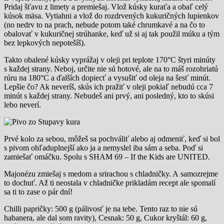
Pridaj šťavu z limety a premiešaj. Vlož kúsky kuraťa a obaľ celý
kúsok mäsa. Vytiahni a vlož do rozdrvených kukuričných lupienkov
(no nedrv to na prach, nebude potom také chrumkavé a na čo to
obalovať v kukuričnej strúhanke, keď už si aj tak použil múku a tým
bez lepkových nepotešíš).
Takto obalené kúsky vyprážaj v oleji pri teplote 170°C štyri minúty
s každej strany. Neboj, určite nie sú hotové, ale na to máš rozohriatú
rúru na 180°C a ďalších dopiecť a vysušiť od oleja na šesť minút.
Lepšie čo? Ak neveríš, skús ich pražiť v oleji pokiaľ nebudú cca 7
minút s každej strany. Nebudeš ani prvý, ani posledný, kto to skúsi
lebo neverí.
Prvé kolo za sebou, môžeš sa pochváliť alebo aj odmeniť, keď si bol
s pivom ohľaduplnejší ako ja a nemyslel iba sám a seba. Poď si
zamiešať omáčku. Spolu s SHAM 69 – If the Kids are UNITED.
Majonézu zmiešaj s medom a srirachou s chladničky. A samozrejme
to dochuť. Až ti neostala v chladničke prikladám recept ale spomalí
sa ti to zase o pár dní!
Chilli papričky: 500 g (pálivosť je na tebe. Tento raz to nie sú
habanera, ale dal som ravity), Cesnak: 50 g, Cukor kryštál: 60 g,