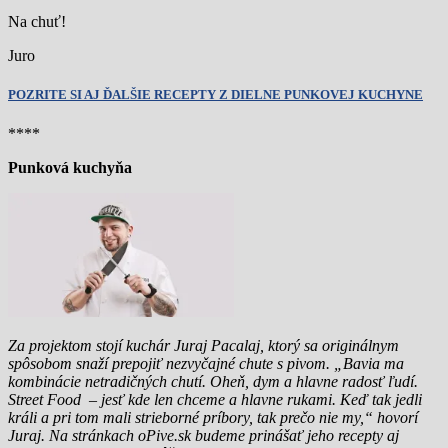
Na chuť!
Juro
POZRITE SI AJ ĎALŠIE RECEPTY Z DIELNE PUNKOVEJ KUCHYNE
****
Punková kuchyňa
Za projektom stojí kuchár Juraj Pacalaj, ktorý sa originálnym
spôsobom snaží prepojiť nezvyčajné chute s pivom. „Bavia ma
kombinácie netradičných chutí. Oheň, dym a hlavne radosť ľudí.
Street Food – jesť kde len chceme a hlavne rukami. Keď tak jedli
králi a pri tom mali strieborné príbory, tak prečo nie my,“ hovorí
Juraj. Na stránkach oPive.sk budeme prinášať jeho recepty aj