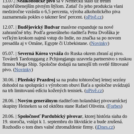
13.07.|
Nealkoholické pivo
sa v Nemecku stalo už tretím
najobľúbenejším pivným štýlom. Zatiaľ čo jeho produkcia vlani
medziročne vzrástla o 6,5 percenta, výroba alkoholického piva
zaznamenala pokles o takmer šesť percent. (
oPivě.cz
)
12.07. |
Budějovický Budvar
masívne expanduje na nové
zahraničné trhy. Podľa generálneho riaditeľa Petra Dvořáka je
veľkým krokom najmä vstup do Indie, no značka sa po novom
presadila aj v Ománe, Egypte či Uzbekistane. (
Novinky
)
05.07. |
Severná Kórea vyváža
do Ruska okrem zbraní aj pivo.
Továreň Taedonggang z Pchjongjangu uzavrela partnerstvo s ruskou
firmou Mega Ship. Spoločne dodajú na tamojší trh svetlé filtrované
pivo. (
Novinky
)
30.06. |
Plzeňský Prazdroj
sa na prahu tohtoročnej letnej sezóny
dohodol na spolupráci s výrobcom obuvi Baťa a spoločne uvádzajú
na trh limitovanú edíciu kožených tenisiek. (
oPivě.cz
)
28.06. |
Novým generálnym
riaditeľom holandskej pivovarníckej
skupiny Heineken sa od októbra stane Rafael Oliveira. (
Forbes
)
20.06. |
Spoločnosť Pardubický pivovar
, ktorej história siaha do
19. storočia, vstúpi k 1. septembru do likvidácie a bude zrušená.
Rozhodlo o tom dnes valné zhromaždenie firmy. (
iDnes.cz
)