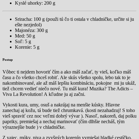
Kyslé uhorky: 200 g
Sriracha: 100 g (použi tú čo ti ostala v chladničke, určite si ju
ešte nezjedol)
Majonéza: 300 g
Med: 50 g
Soľ: 5 g
Korenie: 5 g
Postup
Vôbec ti nejdem hovoriť čím a ako máš začať, ty vieš, koľko máš
času a čo všetko chceš robiť. Ale skús všetko spolu, lebo tak to je
nakombinované, ale až máš lepšiu kombináciu, pokojne mi ju ukáž,
tiež chcem vedieť niečo nové. Tu máš kura! Muzika? The Adicts –
Viva La Revolution! A kľudne ju aj začni.
Vykosti kura, umy, osuš a nakrájaj na menšie kúsky. Hlavne
zanechaj aj kožu, tá bude tiež chrumkavá. (kosti nezahadzuj! S toho
vieš spraviť cez noc veľmi dobrý vývar ). Nasoľ, nakoreň, daj polku
papriky, premiešaj a nechaj marinovať (čím dlhšie necháš, tým
výraznejšie bude ) v chladničke.
Z vajec, múky, piva a zvyšných korenín vymiešaj hladké cestíčko.