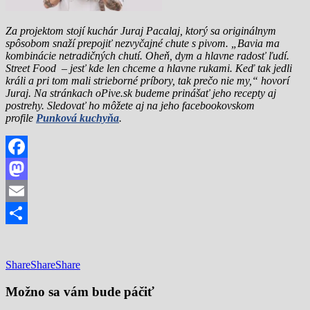
Za projektom stojí kuchár Juraj Pacalaj, ktorý sa originálnym
spôsobom snaží prepojiť nezvyčajné chute s pivom. „Bavia ma
kombinácie netradičných chutí. Oheň, dym a hlavne radosť ľudí.
Street Food – jesť kde len chceme a hlavne rukami. Keď tak jedli
králi a pri tom mali strieborné príbory, tak prečo nie my,“ hovorí
Juraj. Na stránkach oPive.sk budeme prinášať jeho recepty aj
postrehy. Sledovať ho môžete aj na jeho facebookovskom
profile
Punková kuchyňa
.
Facebook
Mastodon
Email
Share
Share
Share
Share
Možno sa vám bude páčiť