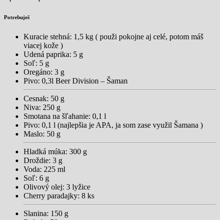
Potrebuješ
Kuracie stehná: 1,5 kg ( použi pokojne aj celé, potom máš
viacej kože )
Udená paprika: 5 g
Soľ: 5 g
Oregáno: 3 g
Pivo: 0,3l Beer Division – Šaman
Cesnak: 50 g
Niva: 250 g
Smotana na šľahanie: 0,1 l
Pivo: 0,1 l (najlepšia je APA, ja som zase využil Šamana )
Maslo: 50 g
Hladká múka: 300 g
Droždie: 3 g
Voda: 225 ml
Soľ: 6 g
Olivový olej: 3 lyžice
Cherry paradajky: 8 ks
Slanina: 150 g