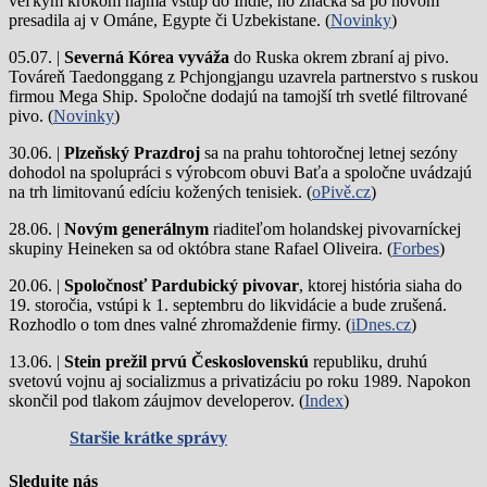
veľkým krokom najmä vstup do Indie, no značka sa po novom
presadila aj v Ománe, Egypte či Uzbekistane. (
Novinky
)
05.07. |
Severná Kórea vyváža
do Ruska okrem zbraní aj pivo.
Továreň Taedonggang z Pchjongjangu uzavrela partnerstvo s ruskou
firmou Mega Ship. Spoločne dodajú na tamojší trh svetlé filtrované
pivo. (
Novinky
)
30.06. |
Plzeňský Prazdroj
sa na prahu tohtoročnej letnej sezóny
dohodol na spolupráci s výrobcom obuvi Baťa a spoločne uvádzajú
na trh limitovanú edíciu kožených tenisiek. (
oPivě.cz
)
28.06. |
Novým generálnym
riaditeľom holandskej pivovarníckej
skupiny Heineken sa od októbra stane Rafael Oliveira. (
Forbes
)
20.06. |
Spoločnosť Pardubický pivovar
, ktorej história siaha do
19. storočia, vstúpi k 1. septembru do likvidácie a bude zrušená.
Rozhodlo o tom dnes valné zhromaždenie firmy. (
iDnes.cz
)
13.06. |
Stein prežil prvú Československú
republiku, druhú
svetovú vojnu aj socializmus a privatizáciu po roku 1989. Napokon
skončil pod tlakom záujmov developerov. (
Index
)
Staršie krátke správy
Sledujte nás