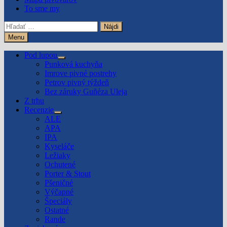
To sme my
Hľadať:
Menu
Pod lupou
Show
Punková kuchyňa
sub
Imrove pivné postrehy
menu
Petrov pivný týždeň
Bez záruky Guñéza Uleja
Z trhu
Recenzie
Show
ALE
sub
APA
menu
IPA
Kyseláče
Ležiaky
Ochutené
Porter & Stout
Pšeničné
Výčapné
Špeciály
Ostatné
Rande