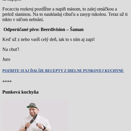
Focacciu rozkroj pozdĺžne a naplň mäsom, to zalej omáčkou a
prelož slaninou. Na to naukladaj cibuľu a zasyp rukolou. Teraz už ti
nikto v ničom nebráni.
Odporúčané pivo: Beerdivision – Šaman
Keď už z neho varíš celý deň, tak to s ním aj zapi!
Na chuť!
Juro
POZRITE SI AJ ĎALŠIE RECEPTY Z DIELNE PUNKOVEJ KUCHYNE
****
Punková kuchyňa