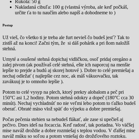
Rukola: 50 g
Nakladaná cibuľa: 100 g (vlastná výroba, ale keď počkáš,
určite ťa to tu naučím alebo napíš a dohodneme to )
Postup
Už vieš, čo všetko ti je treba ale furt nevieš čo budeš jesť? Tak to
zistíš až na konci! Začni tým, že si dáš pohárik a pri ňom naložíš
stehná.
Umyté a osušené stehná dopichaj vidličkou, osoľ pridaj oregáno a
zalej pivom (ak používaš celé stehná, ešte ich naporcuj na menšie
lepšie to prejde a budú aj skorej hotové ). Dobre to celé premiešaj a
nechaj odležať ( najlepšie cez noc, ak máš vákuovačku, tak
zavákuuj je to omnoho lepšie ).
Potom to celé vysyp na plech, ktorý prekry alobalom a peč pri
150°C asi 1,2 hodiny. Potom stehná odokry a dopeč (180°C cca 30
minút). Nechaj vychladnúť no nie veľmi lebo potom to ťažko budeš
oberať. Obraté mäso vlož späť do výpeku a dobre premiešaj.
Počas pečenia stehien sa nebudeš flákať, ale zase si upečieš aj
pečivo. Dnes ideš na focaccia. Keď radosť, tak poriadna. Vo väčšej
mise naváž droždie a dobre rozmiešaj s teplou vodou. V ďalšej mise
naváž múku so soľou a potom vmiešaj do drožďového roztoku.