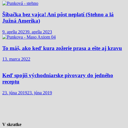
Šibačka bez vajca! Ani pôst neplatí (Stehno a lá
Južná Amerika)
9. apríla 2023
9. apríla 2023
To máš, ako keď kura zožerie prasa a ešte aj kravu
13. marca 2022
Keď spojíš východniarske pivovary do jedného
receptu
23. júna 2019
23. júna 2019
V skratke