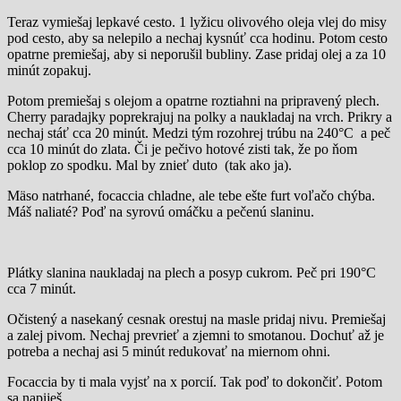
Teraz vymiešaj lepkavé cesto. 1 lyžicu olivového oleja vlej do misy
pod cesto, aby sa nelepilo a nechaj kysnúť cca hodinu. Potom cesto
opatrne premiešaj, aby si neporušil bubliny. Zase pridaj olej a za 10
minút zopakuj.
Potom premiešaj s olejom a opatrne roztiahni na pripravený plech.
Cherry paradajky poprekrajuj na polky a naukladaj na vrch. Prikry a
nechaj stáť cca 20 minút. Medzi tým rozohrej trúbu na 240°C a peč
cca 10 minút do zlata. Či je pečivo hotové zisti tak, že po ňom
poklop zo spodku. Mal by znieť duto (tak ako ja).
Mäso natrhané, focaccia chladne, ale tebe ešte furt voľačo chýba.
Máš naliaté? Poď na syrovú omáčku a pečenú slaninu.
Plátky slanina naukladaj na plech a posyp cukrom. Peč pri 190°C
cca 7 minút.
Očistený a nasekaný cesnak orestuj na masle pridaj nivu. Premiešaj
a zalej pivom. Nechaj prevrieť a zjemni to smotanou. Dochuť až je
potreba a nechaj asi 5 minút redukovať na miernom ohni.
Focaccia by ti mala vyjsť na x porcií. Tak poď to dokončiť. Potom
sa napiješ.