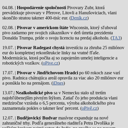
04.08. |
Hospodárenie spoločnosti
Pivovary Zubr, ktorá
prevádzkuje pivovary v Přerove, Litovli a Hanušoviciach, vlani
skončilo stratou takmer 400-tisíc eur. (
Deník.cz
)
02.08. |
Pivovar v americkom štáte
Wisconsin, ktorý sľuboval
pivo zadarmo pre svojich zákazníkov v deň úmrtia prezidenta
Donalda Trumpa, príde o svoju licenciu na predaj alkoholu. (
TA3
)
19.07. |
Pivovar Radegast chystá
investíciu za zhruba 25 miliónov
eur do kompletnej rekonštrukcie linky na vratné fľaše.
Modernizácia, ktorá počíta aj so zapojením umelej inteligencie a
robotických vozíkov. (
oPive.cz
)
17.07. |
Pivovar v Jindřichovom Hradci
po 60 rokoch zase varí
pivo.
Radnica chátrajúca areál opravila za viac ako 20 miliónov eur
a ponúkla ho na prenájom. (
iDnes
)
13.07.|
Nealkoholické pivo
sa v Nemecku stalo už tretím
najobľúbenejším pivným štýlom. Zatiaľ čo jeho produkcia vlani
medziročne vzrástla o 6,5 percenta, výroba alkoholického piva
zaznamenala pokles o takmer šesť percent. (
oPivě.cz
)
12.07. |
Budějovický Budvar
masívne expanduje na nové
zahraničné trhy. Podľa generálneho riaditeľa Petra Dvořáka je