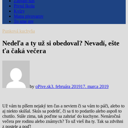
Zaujalo nás
Pivná škola
Kvízy
Mapa pivovarov
To sme my
Punková kuchyňa
Nedeľa a ty už si obedoval? Nevadí, ešte
ťa čaká večera
by
oPive.sk
3. februára 2019
17. marca 2019
Už vám tu píšem nejaký ten čas a neviem či sa vám to páči, alebo to
aj niekto skúšal. Skús sa podeliť, či sa ti to podarilo alebo aspoň to
chutilo. Stále zima, tak poďme sa zahriať do kuchyne. Nenáročná
večera pre rodinu alebo známych? To už vieš iba ty. Tak sa zdvihni
z postele a poď!