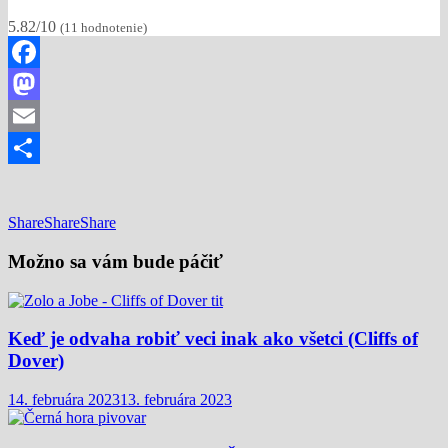
5.82/10
(
11
hodnotenie)
Facebook
Mastodon
Email
Share
Share
Share
Share
Možno sa vám bude páčiť
Keď je odvaha robiť veci inak ako všetci (Cliffs of
Dover)
14. februára 2023
13. februára 2023