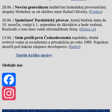
28.06. |
Novým generálnym
riaditeľom holandskej pivovarníckej
skupiny Heineken sa od októbra stane Rafael Oliveira. (
Forbes
)
20.06. |
Spoločnosť Pardubický pivovar
, ktorej história siaha do
19. storočia, vstúpi k 1. septembru do likvidácie a bude zrušená.
Rozhodlo o tom dnes valné zhromaždenie firmy. (
iDnes.cz
)
13.06. |
Stein prežil prvú Československú
republiku, druhú
svetovú vojnu aj socializmus a privatizáciu po roku 1989. Napokon
skončil pod tlakom záujmov developerov. (
Index
)
Staršie krátke správy
Sledujte nás
Facebook
Instagram
magazín oPIVE.sk© Stránka je určená pre čitateľov starších ako 18