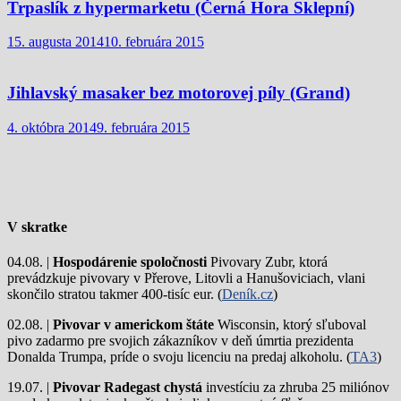
Trpaslík z hypermarketu (Černá Hora Sklepní)
15. augusta 2014
10. februára 2015
Jihlavský masaker bez motorovej píly (Grand)
4. októbra 2014
9. februára 2015
V skratke
04.08. |
Hospodárenie spoločnosti
Pivovary Zubr, ktorá
prevádzkuje pivovary v Přerove, Litovli a Hanušoviciach, vlani
skončilo stratou takmer 400-tisíc eur. (
Deník.cz
)
02.08. |
Pivovar v americkom štáte
Wisconsin, ktorý sľuboval
pivo zadarmo pre svojich zákazníkov v deň úmrtia prezidenta
Donalda Trumpa, príde o svoju licenciu na predaj alkoholu. (
TA3
)
19.07. |
Pivovar Radegast chystá
investíciu za zhruba 25 miliónov