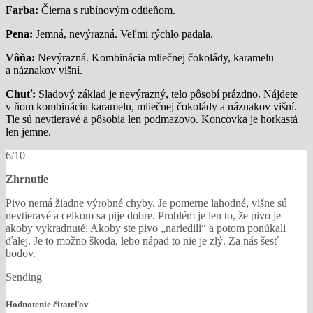
Farba:
Čierna s rubínovým odtieňom.
Pena:
Jemná, nevýrazná. Veľmi rýchlo padala.
Vôňa:
Nevýrazná. Kombinácia mliečnej čokolády, karamelu
a náznakov višní.
Chuť:
Sladový základ je nevýrazný, telo pôsobí prázdno. Nájdete
v ňom kombináciu karamelu, mliečnej čokolády a náznakov višní.
Tie sú nevtieravé a pôsobia len podmazovo. Koncovka je horkastá
len jemne.
6/10
Zhrnutie
Pivo nemá žiadne výrobné chyby. Je pomerne lahodné, višne sú
nevtieravé a celkom sa pije dobre. Problém je len to, že pivo je
akoby vykradnuté. Akoby ste pivo „nariedili“ a potom ponúkali
ďalej. Je to možno škoda, lebo nápad to nie je zlý. Za nás šesť
bodov.
Sending
Hodnotenie čitateľov