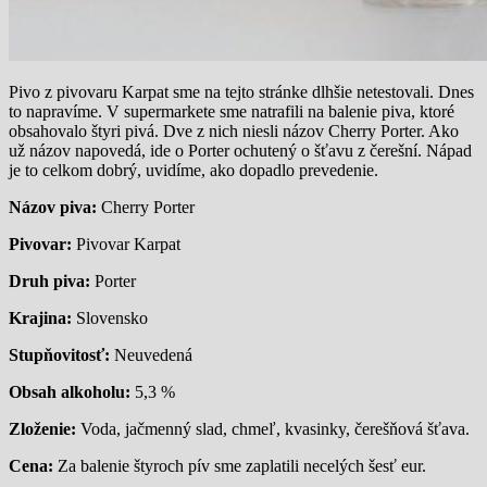
Pivo z pivovaru Karpat sme na tejto stránke dlhšie netestovali. Dnes
to napravíme. V supermarkete sme natrafili na balenie piva, ktoré
obsahovalo štyri pivá. Dve z nich niesli názov Cherry Porter. Ako
už názov napovedá, ide o Porter ochutený o šťavu z čerešní. Nápad
je to celkom dobrý, uvidíme, ako dopadlo prevedenie.
Názov piva:
Cherry Porter
Pivovar:
Pivovar Karpat
Druh piva:
Porter
Krajina:
Slovensko
Stupňovitosť:
Neuvedená
Obsah alkoholu:
5,3 %
Zloženie:
Voda, jačmenný slad, chmeľ, kvasinky, čerešňová šťava.
Cena:
Za balenie štyroch pív sme zaplatili necelých šesť eur.