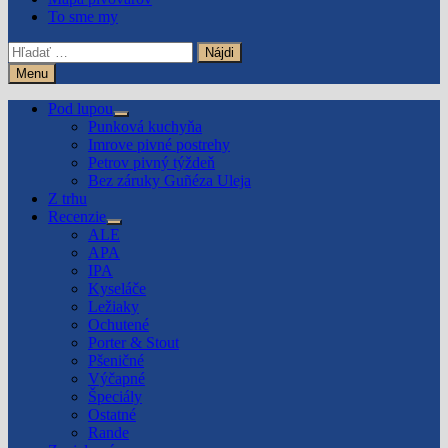
To sme my
Hľadať:
Menu
Pod lupou
Show
Punková kuchyňa
sub
Imrove pivné postrehy
menu
Petrov pivný týždeň
Bez záruky Guñéza Uleja
Z trhu
Recenzie
Show
ALE
sub
APA
menu
IPA
Kyseláče
Ležiaky
Ochutené
Porter & Stout
Pšeničné
Výčapné
Špeciály
Ostatné
Rande