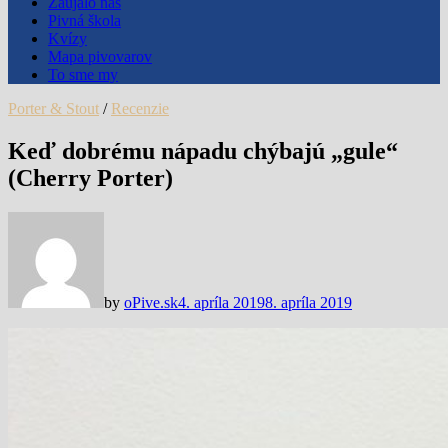
Zaujalo nás
Pivná škola
Kvízy
Mapa pivovarov
To sme my
Porter & Stout
/
Recenzie
Keď dobrému nápadu chýbajú „gule“
(Cherry Porter)
by
oPive.sk
4. apríla 2019
8. apríla 2019