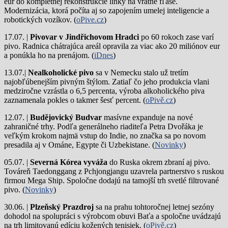
eur do kompletnej rekonštrukcie linky na vratné fľaše.
Modernizácia, ktorá počíta aj so zapojením umelej inteligencie a
robotických vozíkov. (
oPive.cz
)
17.07. |
Pivovar v Jindřichovom Hradci
po 60 rokoch zase varí
pivo.
Radnica chátrajúca areál opravila za viac ako 20 miliónov eur
a ponúkla ho na prenájom. (
iDnes
)
13.07.|
Nealkoholické pivo
sa v Nemecku stalo už tretím
najobľúbenejším pivným štýlom. Zatiaľ čo jeho produkcia vlani
medziročne vzrástla o 6,5 percenta, výroba alkoholického piva
zaznamenala pokles o takmer šesť percent. (
oPivě.cz
)
12.07. |
Budějovický Budvar
masívne expanduje na nové
zahraničné trhy. Podľa generálneho riaditeľa Petra Dvořáka je
veľkým krokom najmä vstup do Indie, no značka sa po novom
presadila aj v Ománe, Egypte či Uzbekistane. (
Novinky
)
05.07. |
Severná Kórea vyváža
do Ruska okrem zbraní aj pivo.
Továreň Taedonggang z Pchjongjangu uzavrela partnerstvo s ruskou
firmou Mega Ship. Spoločne dodajú na tamojší trh svetlé filtrované
pivo. (
Novinky
)
30.06. |
Plzeňský Prazdroj
sa na prahu tohtoročnej letnej sezóny
dohodol na spolupráci s výrobcom obuvi Baťa a spoločne uvádzajú
na trh limitovanú edíciu kožených tenisiek. (
oPivě.cz
)