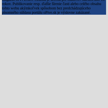
rokov. Publikovanie resp. ďalšie šírenie časti alebo celého obsahu
tohto webu akýmkoľvek spôsobom bez predchádzajúceho
písomného súhlasu portálu oPive.sk je výslovne zakázané.