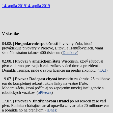
14. apríla 2019
14. apríla 2019
V skratke
04.08. |
Hospodárenie spoločnosti
Pivovary Zubr, ktorá
prevádzkuje pivovary v Přerove, Litovli a Hanušoviciach, vlani
skončilo stratou takmer 400-tisíc eur. (
Deník.cz
)
02.08. |
Pivovar v americkom štáte
Wisconsin, ktorý sľuboval
pivo zadarmo pre svojich zákazníkov v deň úmrtia prezidenta
Donalda Trumpa, príde o svoju licenciu na predaj alkoholu. (
TA3
)
19.07. |
Pivovar Radegast chystá
investíciu za zhruba 25 miliónov
eur do kompletnej rekonštrukcie linky na vratné fľaše.
Modernizácia, ktorá počíta aj so zapojením umelej inteligencie a
robotických vozíkov. (
oPive.cz
)
17.07. |
Pivovar v Jindřichovom Hradci
po 60 rokoch zase varí
pivo.
Radnica chátrajúca areál opravila za viac ako 20 miliónov eur
a ponúkla ho na prenájom. (
iDnes
)