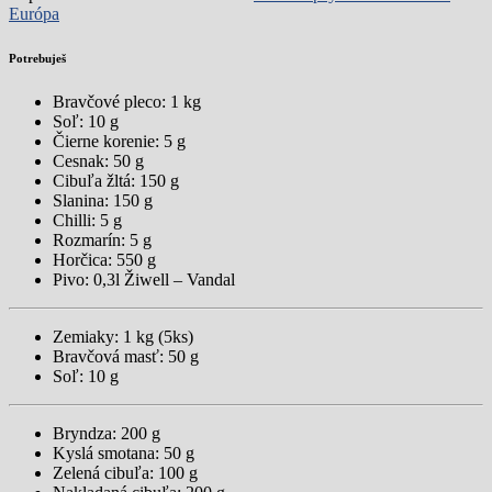
Európa
Potrebuješ
Bravčové pleco: 1 kg
Soľ: 10 g
Čierne korenie: 5 g
Cesnak: 50 g
Cibuľa žltá: 150 g
Slanina: 150 g
Chilli: 5 g
Rozmarín: 5 g
Horčica: 550 g
Pivo: 0,3l Žiwell – Vandal
Zemiaky: 1 kg (5ks)
Bravčová masť: 50 g
Soľ: 10 g
Bryndza: 200 g
Kyslá smotana: 50 g
Zelená cibuľa: 100 g