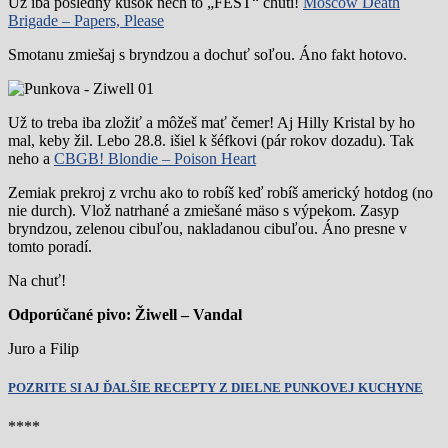
Už iba posledný kúsok nech to „FEST“ chutí!
Moscow Death
Brigade – Papers, Please
Smotanu zmiešaj s bryndzou a dochuť soľou. Áno fakt hotovo.
Už to treba iba zložiť a môžeš mať čemer! Aj Hilly Kristal by ho
mal, keby žil. Lebo 28.8. išiel k šéfkovi (pár rokov dozadu). Tak
neho a
CBGB! Blondie – Poison Heart
Zemiak prekroj z vrchu ako to robíš keď robíš americký hotdog (no
nie durch). Vlož natrhané a zmiešané mäso s výpekom. Zasyp
bryndzou, zelenou cibuľou, nakladanou cibuľou. Áno presne v
tomto poradí.
Na chuť!
Odpor
ú
čan
é
pivo: Žiwell – Vandal
Juro a Filip
POZRITE SI AJ ĎALŠIE RECEPTY Z DIELNE PUNKOVEJ KUCHYNE
****