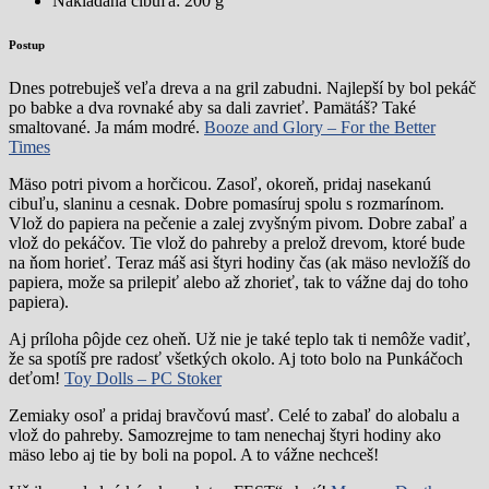
Nakladaná cibuľa: 200 g
Postup
Dnes potrebuješ veľa dreva a na gril zabudni. Najlepší by bol pekáč
po babke a dva rovnaké aby sa dali zavrieť. Pamätáš? Také
smaltované. Ja mám modré.
Booze and Glory – For the Better
Times
Mäso potri pivom a horčicou. Zasoľ, okoreň, pridaj nasekanú
cibuľu, slaninu a cesnak. Dobre pomasíruj spolu s rozmarínom.
Vlož do papiera na pečenie a zalej zvyšným pivom. Dobre zabaľ a
vlož do pekáčov. Tie vlož do pahreby a prelož drevom, ktoré bude
na ňom horieť. Teraz máš asi štyri hodiny čas (ak mäso nevložíš do
papiera, može sa prilepiť alebo až zhorieť, tak to vážne daj do toho
papiera).
Aj príloha pôjde cez oheň. Už nie je také teplo tak ti nemôže vadiť,
že sa spotíš pre radosť všetkých okolo. Aj toto bolo na Punkáčoch
deťom!
Toy Dolls – PC Stoker
Zemiaky osoľ a pridaj bravčovú masť. Celé to zabaľ do alobalu a
vlož do pahreby. Samozrejme to tam nenechaj štyri hodiny ako
mäso lebo aj tie by boli na popol. A to vážne nechceš!