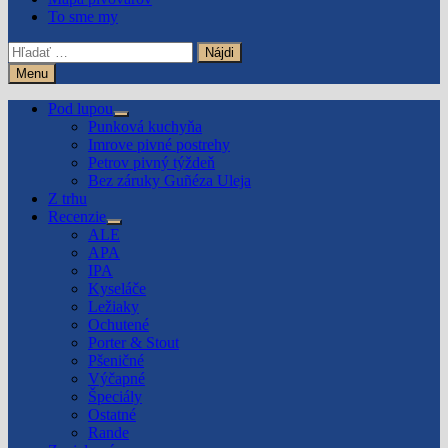
To sme my
Hľadať:
Menu
Pod lupou
Show
Punková kuchyňa
sub
Imrove pivné postrehy
menu
Petrov pivný týždeň
Bez záruky Guñéza Uleja
Z trhu
Recenzie
Show
ALE
sub
APA
menu
IPA
Kyseláče
Ležiaky
Ochutené
Porter & Stout
Pšeničné
Výčapné
Špeciály
Ostatné
Rande