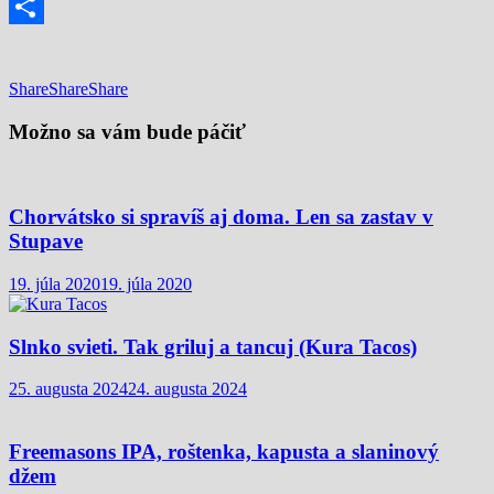
Email
Share
Share
Share
Share
Možno sa vám bude páčiť
Chorvátsko si spravíš aj doma. Len sa zastav v
Stupave
19. júla 2020
19. júla 2020
Slnko svieti. Tak griluj a tancuj (Kura Tacos)
25. augusta 2024
24. augusta 2024
Freemasons IPA, roštenka, kapusta a slaninový
džem