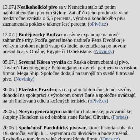
13.07.|
Nealkoholické pivo
sa v Nemecku stalo už tretím
najobľúbenejším pivným štýlom. Zatiaľ čo jeho produkcia vlani
medziročne vzrástla o 6,5 percenta, výroba alkoholického piva
zaznamenala pokles o takmer šesť percent. (
oPivě.cz
)
12.07. |
Budějovický Budvar
masívne expanduje na nové
zahraničné trhy. Podľa generálneho riaditeľa Petra Dvořáka je
veľkým krokom najmä vstup do Indie, no značka sa po novom
presadila aj v Ománe, Egypte či Uzbekistane. (
Novinky
)
05.07. |
Severná Kórea vyváža
do Ruska okrem zbraní aj pivo.
Továreň Taedonggang z Pchjongjangu uzavrela partnerstvo s ruskou
firmou Mega Ship. Spoločne dodajú na tamojší trh svetlé filtrované
pivo. (
Novinky
)
30.06. |
Plzeňský Prazdroj
sa na prahu tohtoročnej letnej sezóny
dohodol na spolupráci s výrobcom obuvi Baťa a spoločne uvádzajú
na trh limitovanú edíciu kožených tenisiek. (
oPivě.cz
)
28.06. |
Novým generálnym
riaditeľom holandskej pivovarníckej
skupiny Heineken sa od októbra stane Rafael Oliveira. (
Forbes
)
20.06. |
Spoločnosť Pardubický pivovar
, ktorej história siaha do
19. storočia, vstúpi k 1. septembru do likvidácie a bude zrušená.
Rozhodlo o tom dnes valné zhromaždenie firmy. (
iDnes.cz
)