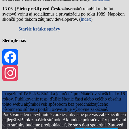
13.06. |
Stein prežil prvú Československú
republiku, druhú
svetovú vojnu aj socializmus a privatizáciu po roku 1989. Napokon
skončil pod tlakom záujmov developerov. (
Index
)
Staršie krátke správy
Sledujte nás
Facebook
Instagram
magazín oPIVE.sk© Stránka je určená pre čitateľov starších ako 18
rokov. Publikovanie resp. ďalšie šírenie časti alebo celého obsahu
tohto webu akýmkoľvek spôsobom bez predchádzajúceho
písomného súhlasu portálu oPive.sk je výslovne zakázané.
Používame len nevyhnutné cookies, aby sme pre vás zabezpečili ten
najlepší zážitok z našich stránok. Ak budete pokračovať v používaní
tejto stránky budeme predpokladať, že ste s ňou spokojní. Zároveň