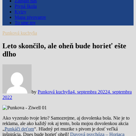
Zaujalo nás
Pivná škola
Kvízy
Mapa pivovarov
To sme my
Punková kuchyňa
Leto skončilo, ale oheň bude horieť ešte
dlho
by
Punková kuchyňa
4. septembra 2022
4. septembra
2022
Ako vyzeralo tvoje leto? Samozrejme, aj dovolenka bola. Nie je to
reklama, ale ako každý rok aj tento, bola mojou dovolenkou akcia
„
Punkáči deťom
“. Hladný pri muzike s pivom je dosť veľká
inšpirácia. Dnes bude horieť oheň!
Davová psychóza – Horiaca