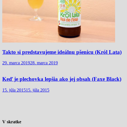
Takto si predstavujeme ideálnu pšenicu (Król Lata)
29. marca 2019
28. marca 2019
Keď je plechovka lepšia ako jej obsah (Faxe Black)
15. júla 2015
15. júla 2015
V skratke