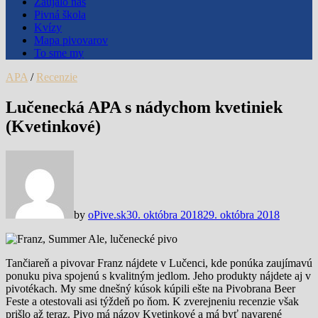
Zaujalo nás
Pivná škola
Kvízy
Mapa pivovarov
To sme my
APA
/
Recenzie
Lučenecká APA s nádychom kvetiniek
(Kvetinkové)
by
oPive.sk
30. októbra 2018
29. októbra 2018
Tančiareň a pivovar Franz nájdete v Lučenci, kde ponúka zaujímavú
ponuku piva spojenú s kvalitným jedlom. Jeho produkty nájdete aj v
pivotékach. My sme dnešný kúsok kúpili ešte na Pivobrana Beer
Feste a otestovali asi týždeň po ňom. K zverejneniu recenzie však
prišlo až teraz. Pivo má názov Kvetinkové a má byť navarené