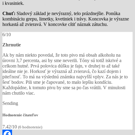
i kvasiniek.
Chuť:
Sladový základ je nevýrazný, telo prázdnejšie. Ponúka
kombináciu grepu, limetky, kvetiniek i trávy. Koncovka je výrazne
horkastá až zvieravá. V koncovke cítiť náznak zátuchu.
6/10
Zhrnutie
Ak by nám niekto povedal, že toto pivo má obsah alkoholu na
úrovni 3,7 percenta, asi by sme neverili. Tóny sú totiž iskrivé a
celkom hutné. Prvá polovica dúšku je fajn, v druhej to až také
ideálne nie je. Horkosť je výrazná až zvieravá, čo kazí dojem i
piteľnosť. To má na výslednú známku najvyšší vplyv. Za nás je to
šesť bodov. Pili sme je čapované, to malo lepšiu kondíciu.
Každopádne, k tomuto pivu by sme sa po čas vrátili. V minulosti
nám chutilo viac.
Sending
Hodnotenie čitateľov
7.42/10
(
6
hodnotenie)