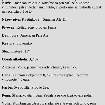
v štýle American Pale Ale. Musíme sa priznať, že pivo sme
v minulosti pili a vtedy nám chutilo, aj preto sme sa rozhodli vybrať
na recenziu práve to.
Názov piva:
Kvetinkové – Summer Ale 11°
Pivovar:
Reštauračný pivovar Franz
Druh piva:
American Pale Ale
Krajina:
Slovensko
Stupňovitosť:
11°
Obsah alkoholu:
3,7 %
Zloženie:
Voda, jačmenné slady, chmeľ, kvasinky.
Cena:
Za fľašu s objemom 0,75 litra sme zaplatili žetónmi
v hodnote 4,5 eura.
Farba:
Svetlo-žltá. Pivo je číre.
Pena:
Šľahačkovitá, hutná. Padala a pekne krúžkovala pohár.
Vôňa:
Kombinácia citrusov, sladu, ale aj trávnatých tónov, sena