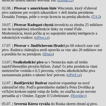
skončilo stratou takmer 400-tisíc eur. (
Deník.cz
)
02.08. |
Pivovar v americkom štáte
Wisconsin, ktorý sľuboval
pivo zadarmo pre svojich zákazníkov v deň úmrtia prezidenta
Donalda Trumpa, príde o svoju licenciu na predaj alkoholu. (
TA3
)
19.07. |
Pivovar Radegast chystá
investíciu za zhruba 25 miliónov
eur do kompletnej rekonštrukcie linky na vratné fľaše.
Modernizácia, ktorá počíta aj so zapojením umelej inteligencie a
robotických vozíkov. (
oPive.cz
)
17.07. |
Pivovar v Jindřichovom Hradci
po 60 rokoch zase varí
pivo.
Radnica chátrajúca areál opravila za viac ako 20 miliónov eur
a ponúkla ho na prenájom. (
iDnes
)
13.07.|
Nealkoholické pivo
sa v Nemecku stalo už tretím
najobľúbenejším pivným štýlom. Zatiaľ čo jeho produkcia vlani
medziročne vzrástla o 6,5 percenta, výroba alkoholického piva
zaznamenala pokles o takmer šesť percent. (
oPivě.cz
)
12.07. |
Budějovický Budvar
masívne expanduje na nové
zahraničné trhy. Podľa generálneho riaditeľa Petra Dvořáka je
veľkým krokom najmä vstup do Indie, no značka sa po novom
presadila aj v Ománe, Egypte či Uzbekistane. (
Novinky
)
05.07. |
Severná Kórea vyváža
do Ruska okrem zbraní aj pivo.