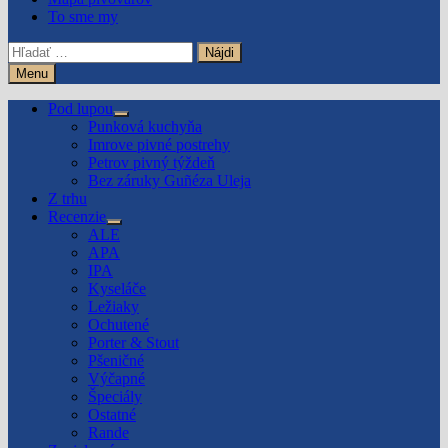
To sme my
Hľadať:
Menu
Pod lupou
Show
Punková kuchyňa
sub
Imrove pivné postrehy
menu
Petrov pivný týždeň
Bez záruky Guñéza Uleja
Z trhu
Recenzie
Show
ALE
sub
APA
menu
IPA
Kyseláče
Ležiaky
Ochutené
Porter & Stout
Pšeničné
Výčapné
Špeciály
Ostatné
Rande