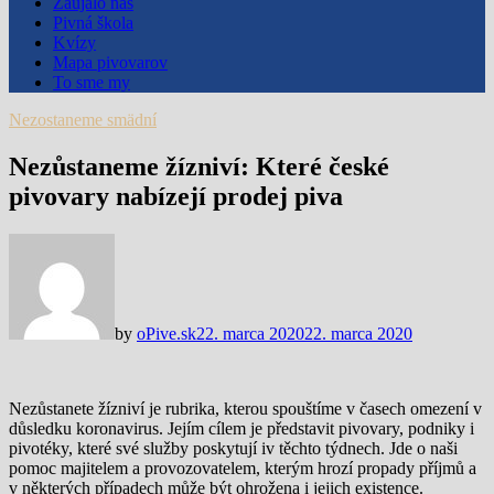
Zaujalo nás
Pivná škola
Kvízy
Mapa pivovarov
To sme my
Nezostaneme smädní
Nezůstaneme žízniví: Které české
pivovary nabízejí prodej piva
by
oPive.sk
22. marca 2020
22. marca 2020
Nezůstanete žízniví je rubrika, kterou spouštíme v časech omezení v
důsledku koronavirus. Jejím cílem je představit pivovary, podniky i
pivotéky, které své služby poskytují iv těchto týdnech. Jde o naši
pomoc majitelem a provozovatelem, kterým hrozí propady příjmů a
v některých případech může být ohrožena i jejich existence.