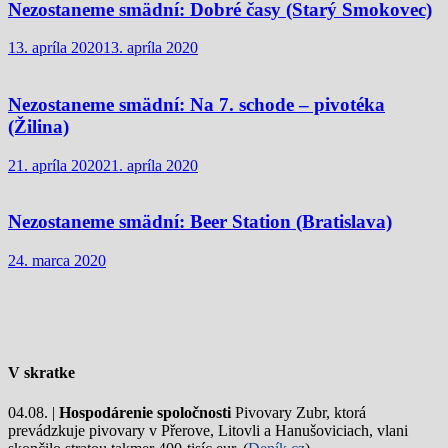
Nezostaneme smädní: Dobré časy (Starý Smokovec)
13. apríla 2020
13. apríla 2020
Nezostaneme smädní: Na 7. schode – pivotéka
(Žilina)
21. apríla 2020
21. apríla 2020
Nezostaneme smädní: Beer Station (Bratislava)
24. marca 2020
V skratke
04.08. |
Hospodárenie spoločnosti
Pivovary Zubr, ktorá
prevádzkuje pivovary v Přerove, Litovli a Hanušoviciach, vlani