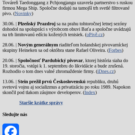
Továreň Taedonggang z Pchjongjangu uzavrela partnerstvo s ruskou
firmou Mega Ship. Spoločne dodajú na tamojší trh svetlé filtrované
pivo. (
Novinky
)
30.06. |
Plzeňský Prazdroj
sa na prahu tohtoročnej letnej sezóny
dohodol na spolupráci s výrobcom obuvi Baťa a spoločne uvádzajú
na trh limitovanú edíciu kožených tenisiek. (
oPivě.cz
)
28.06. |
Novým generálnym
riaditeľom holandskej pivovarníckej
skupiny Heineken sa od októbra stane Rafael Oliveira. (
Forbes
)
20.06. |
Spoločnosť Pardubický pivovar
, ktorej história siaha do
19. storočia, vstúpi k 1. septembru do likvidácie a bude zrušená.
Rozhodlo o tom dnes valné zhromaždenie firmy. (
iDnes.cz
)
13.06. |
Stein prežil prvú Československú
republiku, druhú
svetovú vojnu aj socializmus a privatizáciu po roku 1989. Napokon
skončil pod tlakom záujmov developerov. (
Index
)
Staršie krátke správy
Sledujte nás