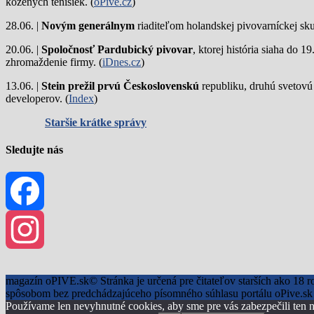
kožených tenisiek. (
oPivě.cz
)
28.06. |
Novým generálnym
riaditeľom holandskej pivovarníckej sku
20.06. |
Spoločnosť Pardubický pivovar
, ktorej história siaha do 
zhromaždenie firmy. (
iDnes.cz
)
13.06. |
Stein prežil prvú Československú
republiku, druhú svetovú
developerov. (
Index
)
Staršie krátke správy
Sledujte nás
Facebook
Instagram
magazín oPIVE.sk© Stránka je určená pre čitateľov starších ako 18 r
spôsobom bez predchádzajúceho písomného súhlasu portálu oPive.sk 
Používame len nevyhnutné cookies, aby sme pre vás zabezpečili ten n