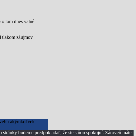
lo o tom dnes valné
od tlakom záujmov
to webu akýmkoľvek
to stránky budeme predpokladať, že ste s ňou spokojní. Zároveň máte