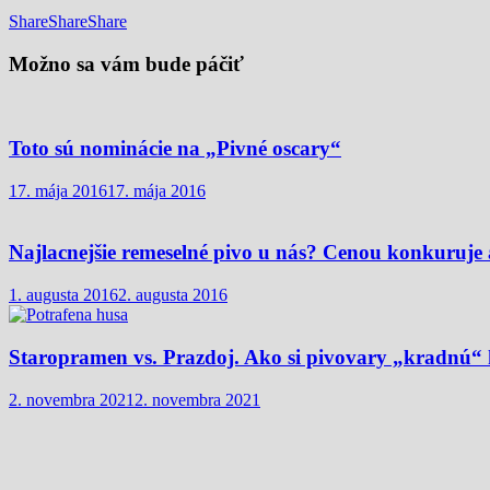
Share
Share
Share
Možno sa vám bude páčiť
Toto sú nominácie na „Pivné oscary“
17. mája 2016
17. mája 2016
Najlacnejšie remeselné pivo u nás? Cenou konkuruje 
1. augusta 2016
2. augusta 2016
Staropramen vs. Prazdoj. Ako si pivovary „kradnú“
2. novembra 2021
2. novembra 2021