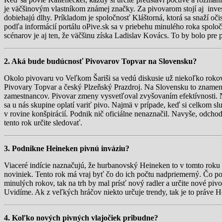
je väčšinovým vlastníkom známej značky. Za pivovarom stojí aj invest
dobiehajú dlhy. Príkladom je spoločnosť Kláštorná, ktorá sa snaží o
podľa informácií portálu oPive.sk sa v priebehu minulého roka spol
scénarov je aj ten, že väčšinu získa Ladislav Kovács. To by bolo pre p
2. Aká bude budúcnosť Pivovarov Topvar na Slovensku?
Okolo pivovaru vo Veľkom Šariši sa vedú diskusie už niekoľko rokov.
Pivovary Topvar a český Plzeňský Prazdroj. Na Slovensku to znamena
zamestnancov. Pivovar zmeny vysvetľoval zvyšovaním efektívnosti. N
sa u nás skupine oplatí variť pivo. Najmä v prípade, keď si celkom sl
v rovine konšpirácií. Podnik nič oficiálne nenaznačil. Navyše, odc
tento rok určite sledovať.
3. Podnikne Heineken pivnú inváziu?
Viaceré indície naznačujú, že hurbanovský Heineken to v tomto roku 
noviniek. Tento rok má vraj byť čo do ich počtu nadpriemerný. Čo po
minulých rokov, tak na trh by mal prísť nový radler a určite nové pi
Uvidíme. Ak z veľkých hráčov niekto určuje trendy, tak je to práve 
4. Koľko nových pivných vlajočiek pribudne?