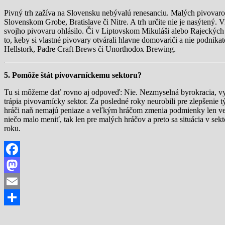
Pivný trh zažíva na Slovensku nebývalú renesanciu. Malých pivovarov
Slovenskom Grobe, Bratislave či Nitre. A trh určite nie je nasýtený.
svojho pivovaru ohlásilo. Či v Liptovskom Mikuláši alebo Rajeckých T
to, keby si vlastné pivovary otvárali hlavne domovariči a nie podnik
Hellstork, Padre Craft Brews či Unorthodox Brewing.
5. Pomôže štát pivovarníckemu sektoru?
Tu si môžeme dať rovno aj odpoveď: Nie. Nezmyselná byrokracia, vys
trápia pivovarnícky sektor. Za posledné roky neurobili pre zlepšenie
hráči naň nemajú peniaze a veľkým hráčom zmenia podmienky len veľm
niečo malo meniť, tak len pre malých hráčov a preto sa situácia v se
roku.
Facebook
Mastodon
Email
Share