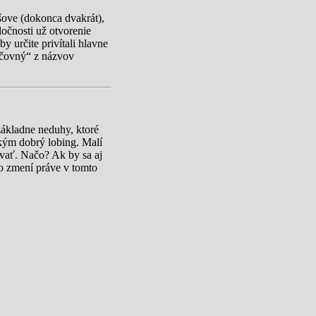
šove (dokonca dvakrát),
ločnosti už otvorenie
 určite privítali hlavne
kočovný“ z názvov
základne neduhy, ktoré
tkým dobrý lobing. Malí
vať. Načo? Ak by sa aj
to zmení práve v tomto