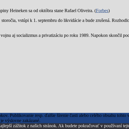
piny Heineken sa od októbra stane Rafael Oliveira. (
Forbes
)
19. storočia, vstúpi k 1. septembru do likvidácie a bude zrušená. Rozhod
 vojnu aj socializmus a privatizáciu po roku 1989. Napokon skončil p
okov. Publikovanie resp. ďalšie šírenie časti alebo celého obsahu toh
je výslovne zakázané.
ajlepší zážitok z našich stránok. Ak budete pokračovať v používaní tej