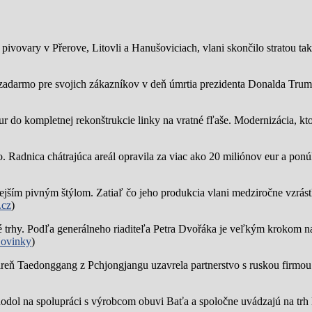
ivovary v Přerove, Litovli a Hanušoviciach, vlani skončilo stratou tak
zadarmo pre svojich zákazníkov v deň úmrtia prezidenta Donalda Trump
ur do kompletnej rekonštrukcie linky na vratné fľaše. Modernizácia, kto
o.
Radnica chátrajúca areál opravila za viac ako 20 miliónov eur a pon
jším pivným štýlom. Zatiaľ čo jeho produkcia vlani medziročne vzrástl
.cz
)
trhy. Podľa generálneho riaditeľa Petra Dvořáka je veľkým krokom na
ovinky
)
reň Taedonggang z Pchjongjangu uzavrela partnerstvo s ruskou firmo
hodol na spolupráci s výrobcom obuvi Baťa a spoločne uvádzajú na trh 