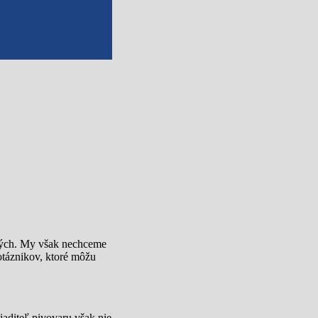
atých. My však nechceme
otáznikov, ktoré môžu
iaditeľ pivovaru však nie