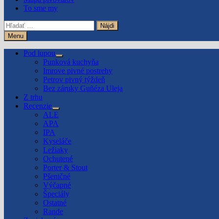
To sme my
Hľadať:
Menu
Pod lupou
Show
Punková kuchyňa
sub
Imrove pivné postrehy
menu
Petrov pivný týždeň
Bez záruky Guñéza Uleja
Z trhu
Recenzie
Show
ALE
sub
APA
menu
IPA
Kyseláče
Ležiaky
Ochutené
Porter & Stout
Pšeničné
Výčapné
Špeciály
Ostatné
Rande