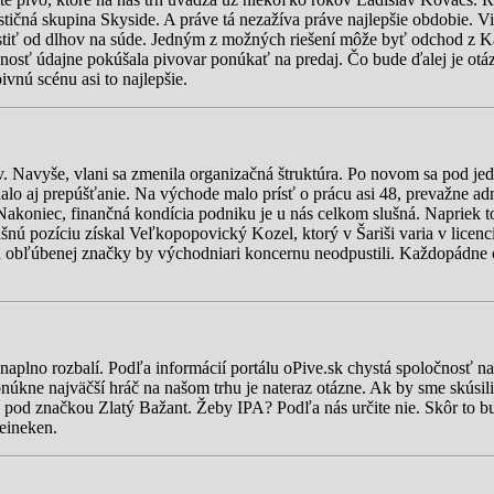
ičná skupina Skyside. A práve tá nezažíva práve najlepšie obdobie. Vi
čistiť od dlhov na súde. Jedným z možných riešení môže byť odchod z 
očnosť údajne pokúšala pivovar ponúkať na predaj. Čo bude ďalej je o
ivnú scénu asi to najlepšie.
 Navyše, vlani sa zmenila organizačná štruktúra. Po novom sa pod jed
lo aj prepúšťanie. Na východe malo prísť o prácu asi 48, prevažne ad
akoniec, finančná kondícia podniku je u nás celkom slušná. Napriek 
ušnú pozíciu získal Veľkopopovický Kozel, ktorý v Šariši varia v licen
hod obľúbenej značky by východniari koncernu neodpustili. Každopádn
naplno rozbalí. Podľa informácií portálu oPive.sk chystá spoločnosť n
núkne najväčší hráč na našom trhu je nateraz otázne. Ak by sme skúsi
vo pod značkou Zlatý Bažant. Žeby IPA? Podľa nás určite nie. Skôr to b
Heineken.