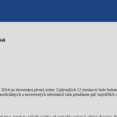
ka
ok 2014 na slovenskej pivnej scéne. Uplynulých 12 mesiacov bolo boh
neoficiálnych a neoverených informácií vám prinášame päť najväčších 
ité pivo, ktoré na náš trh uvádza už niekoľko rokov Ladislav Kovács. R