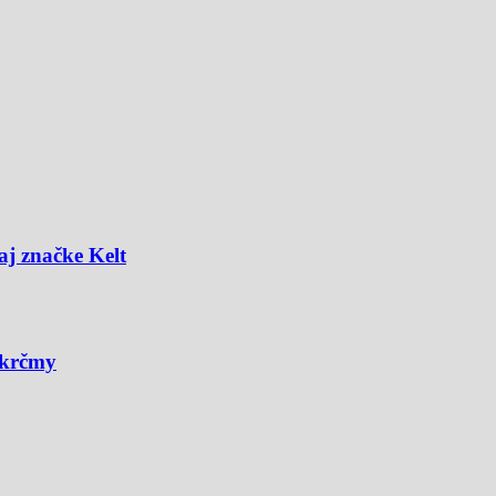
aj značke Kelt
 krčmy