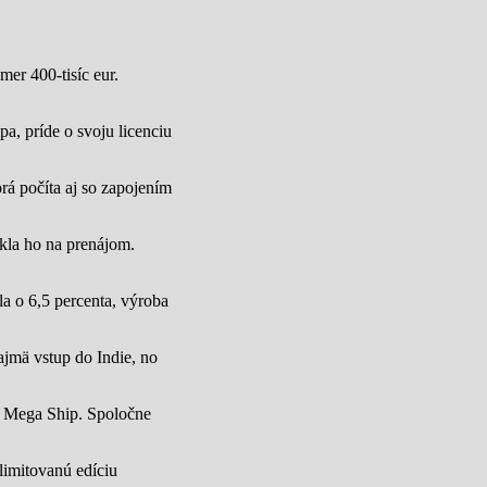
mer 400-tisíc eur.
a, príde o svoju licenciu
rá počíta aj so zapojením
úkla ho na prenájom.
a o 6,5 percenta, výroba
jmä vstup do Indie, no
u Mega Ship. Spoločne
limitovanú edíciu