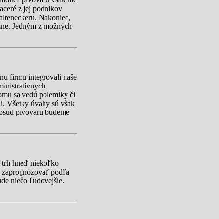
aceré z jej podnikov
Kalteneckeru. Nakoniec,
tázne. Jedným z možných
nu firmu integrovali naše
ministratívnych
tomu sa vedú polemiky či
cii. Všetky úvahy sú však
e osud pivovaru budeme
a trh hneď niekoľko
li zaprognózovať podľa
ude niečo ľudovejšie.