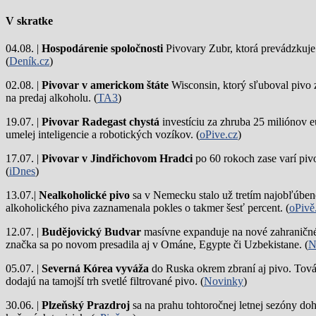
V skratke
04.08. |
Hospodárenie spoločnosti
Pivovary Zubr, ktorá prevádzkuje p
(
Deník.cz
)
02.08. |
Pivovar v americkom štáte
Wisconsin, ktorý sľuboval pivo 
na predaj alkoholu. (
TA3
)
19.07. |
Pivovar Radegast chystá
investíciu za zhruba 25 miliónov e
umelej inteligencie a robotických vozíkov. (
oPive.cz
)
17.07. |
Pivovar v Jindřichovom Hradci
po 60 rokoch zase varí piv
(
iDnes
)
13.07.|
Nealkoholické pivo
sa v Nemecku stalo už tretím najobľúbene
alkoholického piva zaznamenala pokles o takmer šesť percent. (
oPivě
12.07. |
Budějovický Budvar
masívne expanduje na nové zahraničné 
značka sa po novom presadila aj v Ománe, Egypte či Uzbekistane. (
N
05.07. |
Severná Kórea vyváža
do Ruska okrem zbraní aj pivo. Tová
dodajú na tamojší trh svetlé filtrované pivo. (
Novinky
)
30.06. |
Plzeňský Prazdroj
sa na prahu tohtoročnej letnej sezóny do