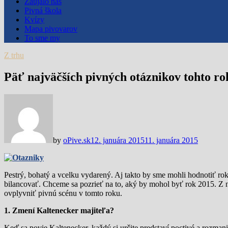
Zaujalo nás
Pivná škola
Kvízy
Mapa pivovarov
To sme my
Z trhu
Päť najväčších pivných otáznikov tohto ro
by
oPive.sk
12. januára 2015
11. januára 2015
Pestrý, bohatý a vcelku vydarený. Aj takto by sme mohli hodnotiť r
bilancovať. Chceme sa pozrieť na to, aký by mohol byť rok 2015. Z 
ovplyvniť pivnú scénu v tomto roku.
1. Zmení Kaltenecker majiteľa?
Keď sa povie Kaltenecker, každý si určite predstaví poctivé a rozman