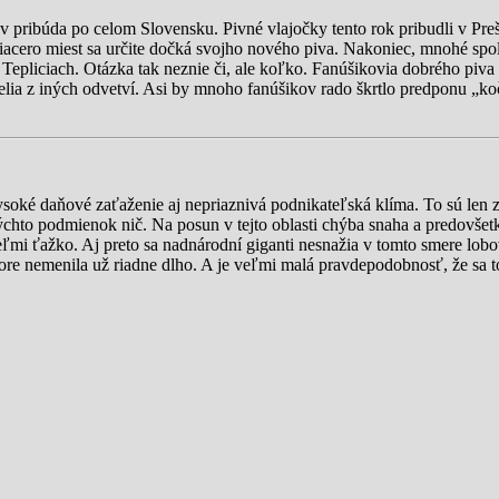
 pribúda po celom Slovensku. Pivné vlajočky tento rok pribudli v Pre
 Viacero miest sa určite dočká svojho nového piva. Nakoniec, mnohé spo
epliciach. Otázka tak neznie či, ale koľko. Fanúšikovia dobrého piva by
atelia z iných odvetví. Asi by mnoho fanúšikov rado škrtlo predponu „
oké daňové zaťaženie aj nepriaznivá podnikateľská klíma. To sú len 
 týchto podmienok nič. Na posun v tejto oblasti chýba snaha a predovše
i ťažko. Aj preto sa nadnárodní giganti nesnažia v tomto smere lobo
ktore nemenila už riadne dlho. A je veľmi malá pravdepodobnosť, že sa 