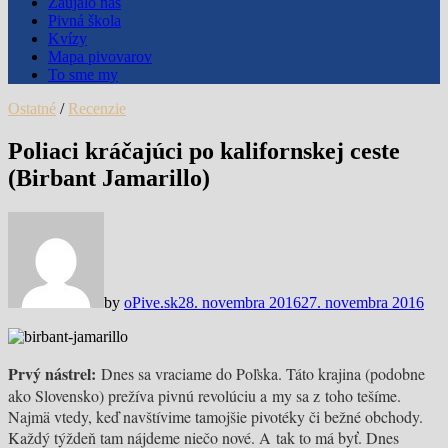
Zaujalo nás
Pivná škola
Kvízy
Mapa pivovarov
To sme my
Ostatné
/
Recenzie
Poliaci kráčajúci po kalifornskej ceste
(Birbant Jamarillo)
by
oPive.sk
28. novembra 2016
27. novembra 2016
Prvý nástrel:
Dnes sa vraciame do Poľska. Táto krajina (podobne
ako Slovensko) prežíva pivnú revolúciu a my sa z toho tešíme.
Najmä vtedy, keď navštívime tamojšie pivotéky či bežné obchody.
Každý týždeň tam nájdeme niečo nové. A tak to má byť. Dnes