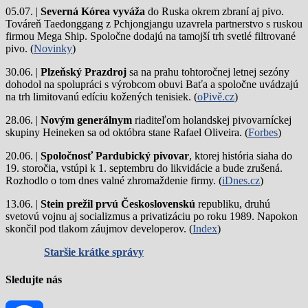
05.07. |
Severná Kórea vyváža
do Ruska okrem zbraní aj pivo.
Továreň Taedonggang z Pchjongjangu uzavrela partnerstvo s ruskou
firmou Mega Ship. Spoločne dodajú na tamojší trh svetlé filtrované
pivo. (
Novinky
)
30.06. |
Plzeňský Prazdroj
sa na prahu tohtoročnej letnej sezóny
dohodol na spolupráci s výrobcom obuvi Baťa a spoločne uvádzajú
na trh limitovanú edíciu kožených tenisiek. (
oPivě.cz
)
28.06. |
Novým generálnym
riaditeľom holandskej pivovarníckej
skupiny Heineken sa od októbra stane Rafael Oliveira. (
Forbes
)
20.06. |
Spoločnosť Pardubický pivovar
, ktorej história siaha do
19. storočia, vstúpi k 1. septembru do likvidácie a bude zrušená.
Rozhodlo o tom dnes valné zhromaždenie firmy. (
iDnes.cz
)
13.06. |
Stein prežil prvú Československú
republiku, druhú
svetovú vojnu aj socializmus a privatizáciu po roku 1989. Napokon
skončil pod tlakom záujmov developerov. (
Index
)
Staršie krátke správy
Sledujte nás