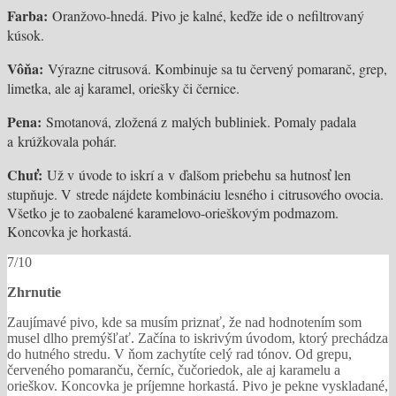
Farba:
Oranžovo-hnedá. Pivo je kalné, keďže ide o nefiltrovaný
kúsok.
Vôňa:
Výrazne citrusová. Kombinuje sa tu červený pomaranč, grep,
limetka, ale aj karamel, oriešky či černice.
Pena:
Smotanová, zložená z malých bubliniek. Pomaly padala
a krúžkovala pohár.
Chuť:
Už v úvode to iskrí a v ďalšom priebehu sa hutnosť len
stupňuje. V strede nájdete kombináciu lesného i citrusového ovocia.
Všetko je to zaobalené karamelovo-orieškovým podmazom.
Koncovka je horkastá.
7/10
Zhrnutie
Zaujímavé pivo, kde sa musím priznať, že nad hodnotením som
musel dlho premýšľať. Začína to iskrivým úvodom, ktorý prechádza
do hutného stredu. V ňom zachytíte celý rad tónov. Od grepu,
červeného pomaranču, černíc, čučoriedok, ale aj karamelu a
orieškov. Koncovka je príjemne horkastá. Pivo je pekne vyskladané,