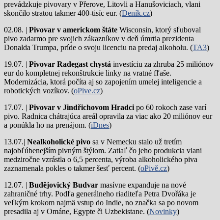
prevádzkuje pivovary v Přerove, Litovli a Hanušoviciach, vlani
skončilo stratou takmer 400-tisíc eur. (
Deník.cz
)
02.08. |
Pivovar v americkom štáte
Wisconsin, ktorý sľuboval
pivo zadarmo pre svojich zákazníkov v deň úmrtia prezidenta
Donalda Trumpa, príde o svoju licenciu na predaj alkoholu. (
TA3
)
19.07. |
Pivovar Radegast chystá
investíciu za zhruba 25 miliónov
eur do kompletnej rekonštrukcie linky na vratné fľaše.
Modernizácia, ktorá počíta aj so zapojením umelej inteligencie a
robotických vozíkov. (
oPive.cz
)
17.07. |
Pivovar v Jindřichovom Hradci
po 60 rokoch zase varí
pivo.
Radnica chátrajúca areál opravila za viac ako 20 miliónov eur
a ponúkla ho na prenájom. (
iDnes
)
13.07.|
Nealkoholické pivo
sa v Nemecku stalo už tretím
najobľúbenejším pivným štýlom. Zatiaľ čo jeho produkcia vlani
medziročne vzrástla o 6,5 percenta, výroba alkoholického piva
zaznamenala pokles o takmer šesť percent. (
oPivě.cz
)
12.07. |
Budějovický Budvar
masívne expanduje na nové
zahraničné trhy. Podľa generálneho riaditeľa Petra Dvořáka je
veľkým krokom najmä vstup do Indie, no značka sa po novom
presadila aj v Ománe, Egypte či Uzbekistane. (
Novinky
)