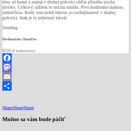
tóny sú hutné a najmä v druhej polovici občas pôsobia trocha
divoko. Celkový zážitok to trochu narúša. Pivo hodnotím slušnou
sedmičkou. Body som krátil hlavne za rozhádzanosť v druhej
polovici. Inak je to príjemný kúsok.
Sending
Hodnotenie čitateľov
0/10
(
0
hodnotenie)
Facebook
Mastodon
Email
Share
Share
Share
Share
Možno sa vám bude páčiť