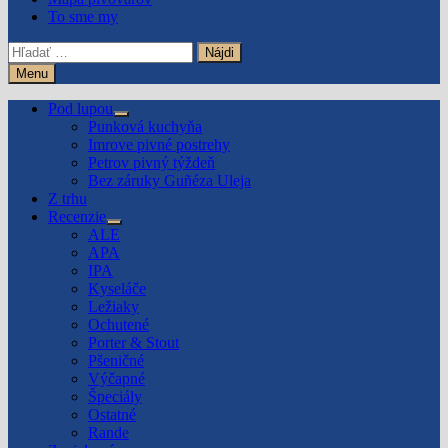
To sme my
Hľadať:
Menu
Pod lupou
Show
Punková kuchyňa
sub
Imrove pivné postrehy
menu
Petrov pivný týždeň
Bez záruky Guñéza Uleja
Z trhu
Recenzie
Show
ALE
sub
APA
menu
IPA
Kyseláče
Ležiaky
Ochutené
Porter & Stout
Pšeničné
Výčapné
Špeciály
Ostatné
Rande