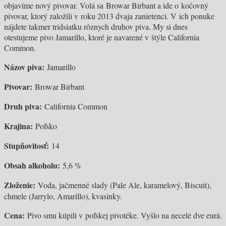
objavíme nový pivovar. Volá sa Browar Birbant a ide o kočovný
pivovar, ktorý založili v roku 2013 dvaja zanietenci. V ich ponuke
nájdete takmer tridsiatku rôznych druhov piva. My si dnes
otestujeme pivo Jamarillo, ktoré je navarené v štýle California
Common.
Názov piva:
Jamarillo
Pivovar:
Browar Birbant
Druh piva:
California Common
Krajina:
Poľsko
Stupňovitosť:
14
Obsah alkoholu:
5,6 %
Zloženie:
Voda, jačmenné slady (Pale Ale, karamelový, Biscuit),
chmele (Jarrylo, Amarillo), kvasinky.
Cena:
Pivo smu kúpili v poľskej pivotéke. Vyšlo na necelé dve eurá.