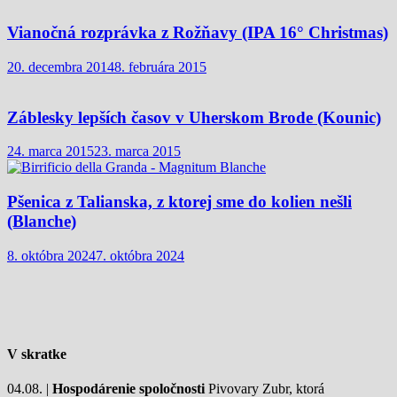
Vianočná rozprávka z Rožňavy (IPA 16° Christmas)
20. decembra 2014
8. februára 2015
Záblesky lepších časov v Uherskom Brode (Kounic)
24. marca 2015
23. marca 2015
Pšenica z Talianska, z ktorej sme do kolien nešli
(Blanche)
8. októbra 2024
7. októbra 2024
V skratke
04.08. |
Hospodárenie spoločnosti
Pivovary Zubr, ktorá