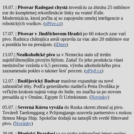
19.07. |
Pivovar Radegast chystá
investíciu za zhruba 25 miliónov
eur do kompletnej rekonštrukcie linky na vratné fľaše.
Modernizácia, ktorá počíta aj so zapojením umelej inteligencie a
robotických vozíkov. (
oPive.cz
)
17.07. |
Pivovar v Jindřichovom Hradci
po 60 rokoch zase varí
pivo.
Radnica chátrajúca areál opravila za viac ako 20 miliónov eur
a ponúkla ho na prenájom. (
iDnes
)
13.07.|
Nealkoholické pivo
sa v Nemecku stalo už tretím
najobľúbenejším pivným štýlom. Zatiaľ čo jeho produkcia vlani
medziročne vzrástla o 6,5 percenta, výroba alkoholického piva
zaznamenala pokles o takmer šesť percent. (
oPivě.cz
)
12.07. |
Budějovický Budvar
masívne expanduje na nové
zahraničné trhy. Podľa generálneho riaditeľa Petra Dvořáka je
veľkým krokom najmä vstup do Indie, no značka sa po novom
presadila aj v Ománe, Egypte či Uzbekistane. (
Novinky
)
05.07. |
Severná Kórea vyváža
do Ruska okrem zbraní aj pivo.
Továreň Taedonggang z Pchjongjangu uzavrela partnerstvo s ruskou
firmou Mega Ship. Spoločne dodajú na tamojší trh svetlé filtrované
pivo. (
Novinky
)
30.06. |
Plzeňský Prazdroj
sa na prahu tohtoročnej letnej sezóny