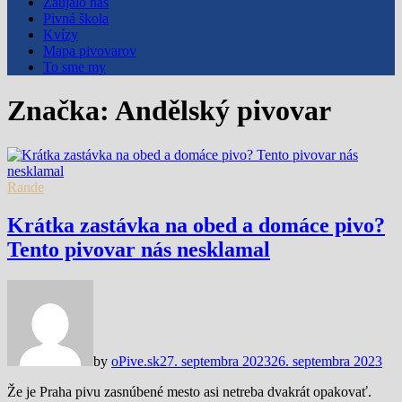
Zaujalo nás
Pivná škola
Kvízy
Mapa pivovarov
To sme my
Značka:
Andělský pivovar
Rande
Krátka zastávka na obed a domáce pivo?
Tento pivovar nás nesklamal
by
oPive.sk
27. septembra 2023
26. septembra 2023
Že je Praha pivu zasnúbené mesto asi netreba dvakrát opakovať.