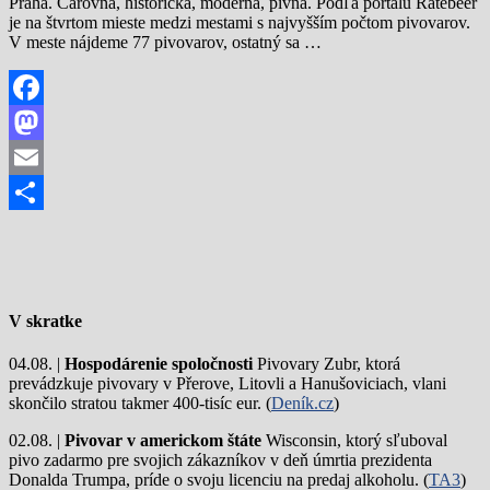
Praha. Čarovná, historická, moderná, pivná. Podľa portálu Ratebeer
je na štvrtom mieste medzi mestami s najvyšším počtom pivovarov.
V meste nájdeme 77 pivovarov, ostatný sa …
Facebook
Mastodon
Email
Share
V skratke
04.08. |
Hospodárenie spoločnosti
Pivovary Zubr, ktorá
prevádzkuje pivovary v Přerove, Litovli a Hanušoviciach, vlani
skončilo stratou takmer 400-tisíc eur. (
Deník.cz
)
02.08. |
Pivovar v americkom štáte
Wisconsin, ktorý sľuboval
pivo zadarmo pre svojich zákazníkov v deň úmrtia prezidenta
Donalda Trumpa, príde o svoju licenciu na predaj alkoholu. (
TA3
)