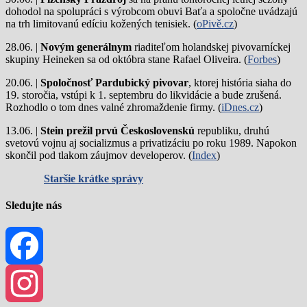
dohodol na spolupráci s výrobcom obuvi Baťa a spoločne uvádzajú
na trh limitovanú edíciu kožených tenisiek. (
oPivě.cz
)
28.06. |
Novým generálnym
riaditeľom holandskej pivovarníckej
skupiny Heineken sa od októbra stane Rafael Oliveira. (
Forbes
)
20.06. |
Spoločnosť Pardubický pivovar
, ktorej história siaha do
19. storočia, vstúpi k 1. septembru do likvidácie a bude zrušená.
Rozhodlo o tom dnes valné zhromaždenie firmy. (
iDnes.cz
)
13.06. |
Stein prežil prvú Československú
republiku, druhú
svetovú vojnu aj socializmus a privatizáciu po roku 1989. Napokon
skončil pod tlakom záujmov developerov. (
Index
)
Staršie krátke správy
Sledujte nás
Facebook