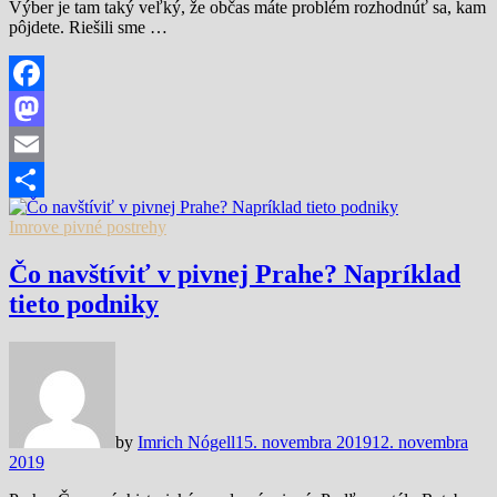
Výber je tam taký veľký, že občas máte problém rozhodnúť sa, kam
pôjdete. Riešili sme …
Facebook
Mastodon
Email
Share
Imrove pivné postrehy
Čo navštíviť v pivnej Prahe? Napríklad
tieto podniky
by
Imrich Nógell
15. novembra 2019
12. novembra
2019