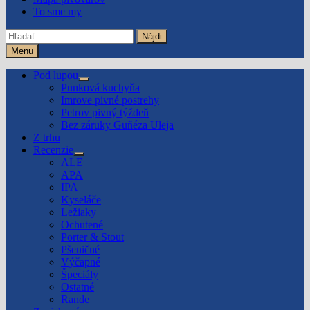
To sme my
Hľadať:
Menu
Pod lupou
Show
Punková kuchyňa
sub
Imrove pivné postrehy
menu
Petrov pivný týždeň
Bez záruky Guñéza Uleja
Z trhu
Recenzie
Show
ALE
sub
APA
menu
IPA
Kyseláče
Ležiaky
Ochutené
Porter & Stout
Pšeničné
Výčapné
Špeciály
Ostatné
Rande