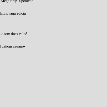
u Mega Ship. Spoločne
limitovanú edíciu
lo o tom dnes valné
od tlakom záujmov