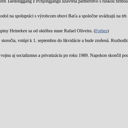
reň Taedonggang z Pchjongjangu uzavrela partnerstvo s ruskou firmo
hodol na spolupráci s výrobcom obuvi Baťa a spoločne uvádzajú na trh 
piny Heineken sa od októbra stane Rafael Oliveira. (
Forbes
)
19. storočia, vstúpi k 1. septembru do likvidácie a bude zrušená. Rozhod
 vojnu aj socializmus a privatizáciu po roku 1989. Napokon skončil p