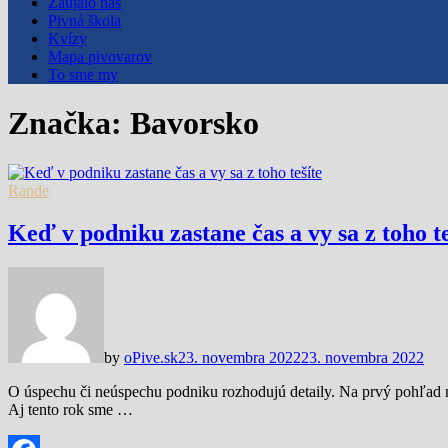
Zaujalo nás
Pivná škola
Kvízy
Mapa pivovarov
To sme my
Značka:
Bavorsko
Rande
Keď v podniku zastane čas a vy sa z toho te
by
oPive.sk
23. novembra 2022
23. novembra 2022
O úspechu či neúspechu podniku rozhodujú detaily. Na prvý pohľad 
Aj tento rok sme …