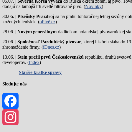
05.07. |
Severná Kórea vyváža
do Ruska okrem zbraní aj pivo. Tová
dodajú na tamojší trh svetlé filtrované pivo. (
Novinky
)
30.06. |
Plzeňský Prazdroj
sa na prahu tohtoročnej letnej sezóny do
kožených tenisiek. (
oPivě.cz
)
28.06. |
Novým generálnym
riaditeľom holandskej pivovarníckej sku
20.06. |
Spoločnosť Pardubický pivovar
, ktorej história siaha do 
zhromaždenie firmy. (
iDnes.cz
)
13.06. |
Stein prežil prvú Československú
republiku, druhú svetovú
developerov. (
Index
)
Staršie krátke správy
Sledujte nás
Facebook