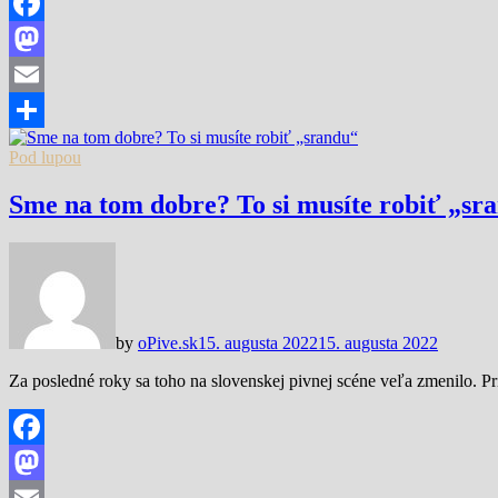
Facebook
Mastodon
Email
Share
Pod lupou
Sme na tom dobre? To si musíte robiť „sr
by
oPive.sk
15. augusta 2022
15. augusta 2022
Za posledné roky sa toho na slovenskej pivnej scéne veľa zmenilo. P
Facebook
Mastodon