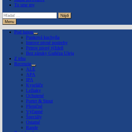
To sme my
Hľadať:
Menu
Pod lupou
Show
Punková kuchyňa
sub
Imrove pivné postrehy
menu
Petrov pivný týždeň
Bez záruky Guñéza Uleja
Z trhu
Recenzie
Show
ALE
sub
APA
menu
IPA
Kyseláče
Ležiaky
Ochutené
Porter & Stout
Pšeničné
Výčapné
Špeciály
Ostatné
Rande