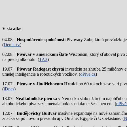
Share
V skratke
04.08. |
Hospodárenie spoločnosti
Pivovary Zubr, ktorá prevádzkuje p
(
Deník.cz
)
02.08. |
Pivovar v americkom štáte
Wisconsin, ktorý sľuboval pivo 
na predaj alkoholu. (
TA3
)
19.07. |
Pivovar Radegast chystá
investíciu za zhruba 25 miliónov e
umelej inteligencie a robotických vozíkov. (
oPive.cz
)
17.07. |
Pivovar v Jindřichovom Hradci
po 60 rokoch zase varí piv
(
iDnes
)
13.07.|
Nealkoholické pivo
sa v Nemecku stalo už tretím najobľúbene
alkoholického piva zaznamenala pokles o takmer šesť percent. (
oPivě
12.07. |
Budějovický Budvar
masívne expanduje na nové zahraničné 
značka sa po novom presadila aj v Ománe, Egypte či Uzbekistane. (
N