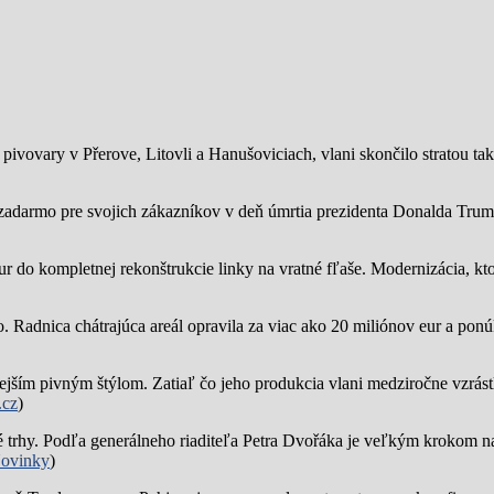
ivovary v Přerove, Litovli a Hanušoviciach, vlani skončilo stratou tak
zadarmo pre svojich zákazníkov v deň úmrtia prezidenta Donalda Trump
ur do kompletnej rekonštrukcie linky na vratné fľaše. Modernizácia, kto
o.
Radnica chátrajúca areál opravila za viac ako 20 miliónov eur a pon
jším pivným štýlom. Zatiaľ čo jeho produkcia vlani medziročne vzrástl
.cz
)
trhy. Podľa generálneho riaditeľa Petra Dvořáka je veľkým krokom na
ovinky
)