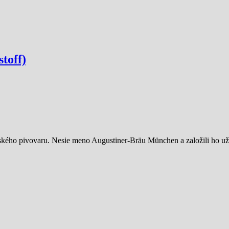
toff)
ského pivovaru. Nesie meno Augustiner-Bräu München a založili ho už