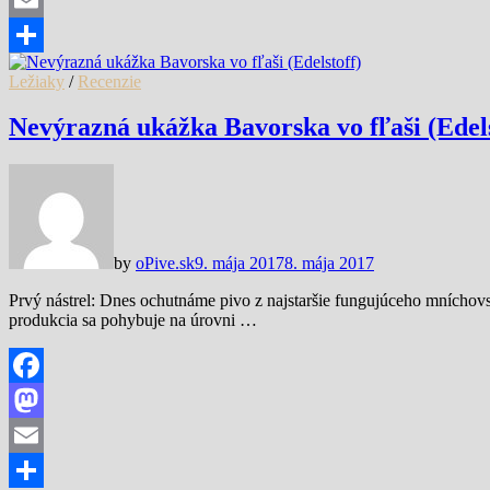
Email
Share
Ležiaky
/
Recenzie
Nevýrazná ukážka Bavorska vo fľaši (Edels
by
oPive.sk
9. mája 2017
8. mája 2017
Prvý nástrel: Dnes ochutnáme pivo z najstaršie fungujúceho mníchov
produkcia sa pohybuje na úrovni …
Facebook
Mastodon
Email