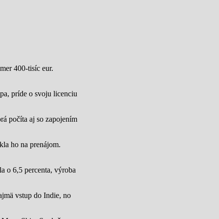
mer 400-tisíc eur.
a, príde o svoju licenciu
rá počíta aj so zapojením
úkla ho na prenájom.
a o 6,5 percenta, výroba
jmä vstup do Indie, no