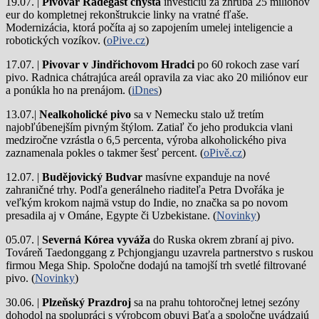
19.07. |
Pivovar Radegast chystá
investíciu za zhruba 25 miliónov
eur do kompletnej rekonštrukcie linky na vratné fľaše.
Modernizácia, ktorá počíta aj so zapojením umelej inteligencie a
robotických vozíkov. (
oPive.cz
)
17.07. |
Pivovar v Jindřichovom Hradci
po 60 rokoch zase varí
pivo.
Radnica chátrajúca areál opravila za viac ako 20 miliónov eur
a ponúkla ho na prenájom. (
iDnes
)
13.07.|
Nealkoholické pivo
sa v Nemecku stalo už tretím
najobľúbenejším pivným štýlom. Zatiaľ čo jeho produkcia vlani
medziročne vzrástla o 6,5 percenta, výroba alkoholického piva
zaznamenala pokles o takmer šesť percent. (
oPivě.cz
)
12.07. |
Budějovický Budvar
masívne expanduje na nové
zahraničné trhy. Podľa generálneho riaditeľa Petra Dvořáka je
veľkým krokom najmä vstup do Indie, no značka sa po novom
presadila aj v Ománe, Egypte či Uzbekistane. (
Novinky
)
05.07. |
Severná Kórea vyváža
do Ruska okrem zbraní aj pivo.
Továreň Taedonggang z Pchjongjangu uzavrela partnerstvo s ruskou
firmou Mega Ship. Spoločne dodajú na tamojší trh svetlé filtrované
pivo. (
Novinky
)
30.06. |
Plzeňský Prazdroj
sa na prahu tohtoročnej letnej sezóny
dohodol na spolupráci s výrobcom obuvi Baťa a spoločne uvádzajú