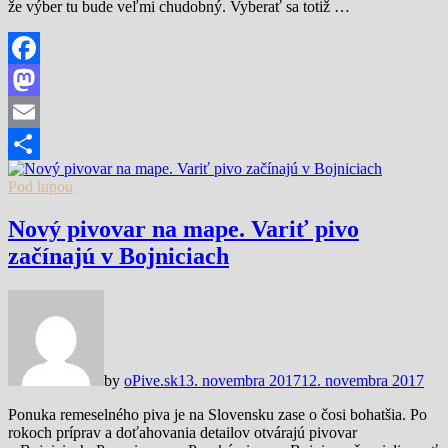
že výber tu bude veľmi chudobný. Vyberať sa totiž …
Facebook
Mastodon
Email
Share
Pod lupou
Nový pivovar na mape. Variť pivo
začínajú v Bojniciach
by
oPive.sk
13. novembra 2017
12. novembra 2017
Ponuka remeselného piva je na Slovensku zase o čosi bohatšia. Po
rokoch príprav a doťahovania detailov otvárajú pivovar