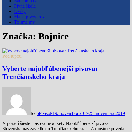
Zaujalo nás
Pivná škola
Kvízy
Mapa pivovarov
To sme my
Značka:
Bojnice
Pod lupou
Vyberte najobľúbenejší pivovar
Trenčianskeho kraja
by
oPive.sk
19. novembra 2019
25. novembra 2019
V poradí šieste hlasovanie ankety Najobľúbenejší pivovar
Slovenska nás zavedie do Trenčianskeho kraja. A musíme povedať,