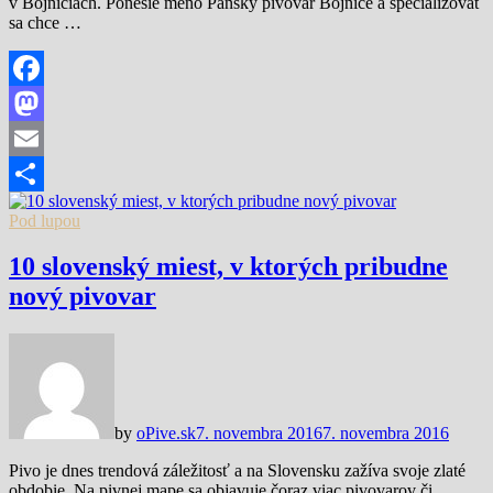
v Bojniciach. Ponesie meno Panský pivovar Bojnice a špecializovať
sa chce …
Facebook
Mastodon
Email
Share
Pod lupou
10 slovenský miest, v ktorých pribudne
nový pivovar
by
oPive.sk
7. novembra 2016
7. novembra 2016
Pivo je dnes trendová záležitosť a na Slovensku zažíva svoje zlaté
obdobie. Na pivnej mape sa objavuje čoraz viac pivovarov či