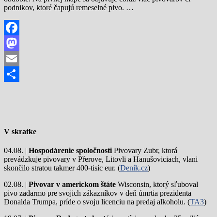
podnikov, ktoré čapujú remeselné pivo. …
Facebook
Mastodon
Email
Share
V skratke
04.08. |
Hospodárenie spoločnosti
Pivovary Zubr, ktorá
prevádzkuje pivovary v Přerove, Litovli a Hanušoviciach, vlani
skončilo stratou takmer 400-tisíc eur. (
Deník.cz
)
02.08. |
Pivovar v americkom štáte
Wisconsin, ktorý sľuboval
pivo zadarmo pre svojich zákazníkov v deň úmrtia prezidenta
Donalda Trumpa, príde o svoju licenciu na predaj alkoholu. (
TA3
)