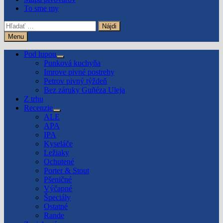
To sme my
Hľadať:
Menu
Pod lupou
Show
Punková kuchyňa
sub
Imrove pivné postrehy
menu
Petrov pivný týždeň
Bez záruky Guñéza Uleja
Z trhu
Recenzie
Show
ALE
sub
APA
menu
IPA
Kyseláče
Ležiaky
Ochutené
Porter & Stout
Pšeničné
Výčapné
Špeciály
Ostatné
Rande