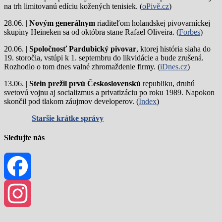
na trh limitovanú edíciu kožených tenisiek. (
oPivě.cz
)
28.06. |
Novým generálnym
riaditeľom holandskej pivovarníckej
skupiny Heineken sa od októbra stane Rafael Oliveira. (
Forbes
)
20.06. |
Spoločnosť Pardubický pivovar
, ktorej história siaha do
19. storočia, vstúpi k 1. septembru do likvidácie a bude zrušená.
Rozhodlo o tom dnes valné zhromaždenie firmy. (
iDnes.cz
)
13.06. |
Stein prežil prvú Československú
republiku, druhú
svetovú vojnu aj socializmus a privatizáciu po roku 1989. Napokon
skončil pod tlakom záujmov developerov. (
Index
)
Staršie krátke správy
Sledujte nás
Facebook
Instagram