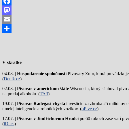
Facebook
Mastodon
Email
Share
V skratke
04.08. |
Hospodárenie spoločnosti
Pivovary Zubr, ktorá prevádzkuje p
(
Deník.cz
)
02.08. |
Pivovar v americkom štáte
Wisconsin, ktorý sľuboval pivo 
na predaj alkoholu. (
TA3
)
19.07. |
Pivovar Radegast chystá
investíciu za zhruba 25 miliónov e
umelej inteligencie a robotických vozíkov. (
oPive.cz
)
17.07. |
Pivovar v Jindřichovom Hradci
po 60 rokoch zase varí piv
(
iDnes
)