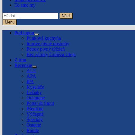
To sme my
Hľadať:
Menu
Pod lupou
Show
Punková kuchyňa
sub
Imrove pivné postrehy
menu
Petrov pivný týždeň
Bez záruky Guñéza Uleja
Z trhu
Recenzie
Show
ALE
sub
APA
menu
IPA
Kyseláče
Ležiaky
Ochutené
Porter & Stout
Pšeničné
Výčapné
Špeciály
Ostatné
Rande