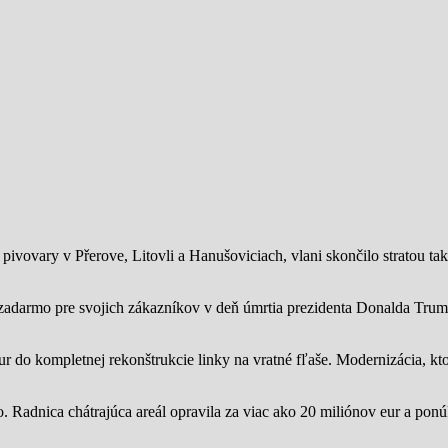
ivovary v Přerove, Litovli a Hanušoviciach, vlani skončilo stratou tak
zadarmo pre svojich zákazníkov v deň úmrtia prezidenta Donalda Trump
ur do kompletnej rekonštrukcie linky na vratné fľaše. Modernizácia, kto
o.
Radnica chátrajúca areál opravila za viac ako 20 miliónov eur a pon