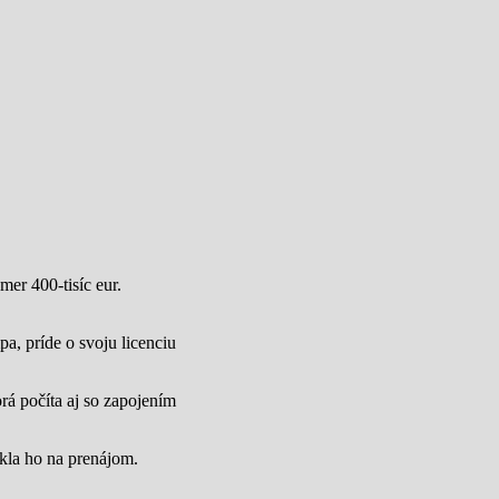
mer 400-tisíc eur.
a, príde o svoju licenciu
rá počíta aj so zapojením
úkla ho na prenájom.