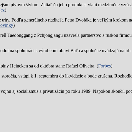
jším pivným štýlom. Zatiaľ čo jeho produkcia vlani medziročne vzrástl
.cz
)
trhy. Podľa generálneho riaditeľa Petra Dvořáka je veľkým krokom na
ovinky
)
reň Taedonggang z Pchjongjangu uzavrela partnerstvo s ruskou firmo
hodol na spolupráci s výrobcom obuvi Baťa a spoločne uvádzajú na trh 
piny Heineken sa od októbra stane Rafael Oliveira. (
Forbes
)
19. storočia, vstúpi k 1. septembru do likvidácie a bude zrušená. Rozhod
 vojnu aj socializmus a privatizáciu po roku 1989. Napokon skončil p