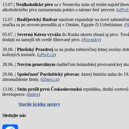
13.07.|
Nealkoholické pivo
sa v Nemecku stalo už tretím najobľúbene
alkoholického piva zaznamenala pokles o takmer šesť percent. (
oPivě
12.07. |
Budějovický Budvar
masívne expanduje na nové zahraničné 
značka sa po novom presadila aj v Ománe, Egypte či Uzbekistane. (
N
05.07. |
Severná Kórea vyváža
do Ruska okrem zbraní aj pivo. Tová
dodajú na tamojší trh svetlé filtrované pivo. (
Novinky
)
30.06. |
Plzeňský Prazdroj
sa na prahu tohtoročnej letnej sezóny do
kožených tenisiek. (
oPivě.cz
)
28.06. |
Novým generálnym
riaditeľom holandskej pivovarníckej sku
20.06. |
Spoločnosť Pardubický pivovar
, ktorej história siaha do 
zhromaždenie firmy. (
iDnes.cz
)
13.06. |
Stein prežil prvú Československú
republiku, druhú svetovú
developerov. (
Index
)
Staršie krátke správy
Sledujte nás