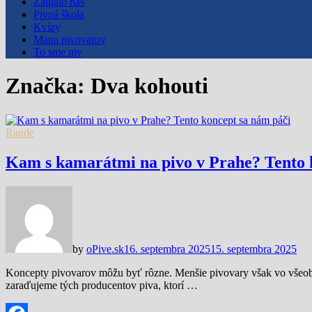
Zaujalo nás
Pivná škola
Kvízy
Mapa pivovarov
To sme my
Značka:
Dva kohouti
Rande
Kam s kamarátmi na pivo v Prahe? Tento 
by
oPive.sk
16. septembra 2025
15. septembra 2025
Koncepty pivovarov môžu byť rôzne. Menšie pivovary však vo všeobe
zaraďujeme tých producentov piva, ktorí …