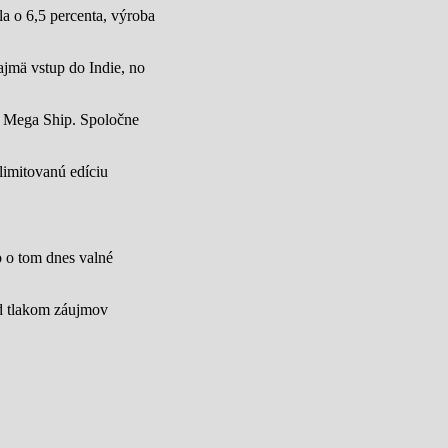
a o 6,5 percenta, výroba
jmä vstup do Indie, no
u Mega Ship. Spoločne
limitovanú edíciu
lo o tom dnes valné
od tlakom záujmov