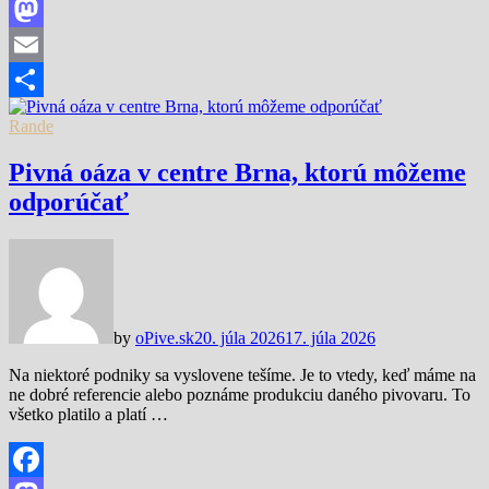
Facebook
Mastodon
Email
Share
Rande
Pivná oáza v centre Brna, ktorú môžeme
odporúčať
by
oPive.sk
20. júla 2026
17. júla 2026
Na niektoré podniky sa vyslovene tešíme. Je to vtedy, keď máme na
ne dobré referencie alebo poznáme produkciu daného pivovaru. To
všetko platilo a platí …