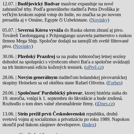
12.07. |
Budějovický Budvar
masívne expanduje na nové
zahraničné trhy. Podľa generálneho riaditeľa Petra Dvořáka je
veľkým krokom najmä vstup do Indie, no značka sa po novom
presadila aj v Ománe, Egypte či Uzbekistane. (
Novinky
)
05.07. |
Severná Kórea vyváža
do Ruska okrem zbraní aj pivo.
Továreň Taedonggang z Pchjongjangu uzavrela partnerstvo s ruskou
firmou Mega Ship. Spoločne dodajú na tamojší trh svetlé filtrované
pivo. (
Novinky
)
30.06. |
Plzeňský Prazdroj
sa na prahu tohtoročnej letnej sezóny
dohodol na spolupráci s výrobcom obuvi Baťa a spoločne uvádzajú
na trh limitovanú edíciu kožených tenisiek. (
oPivě.cz
)
28.06. |
Novým generálnym
riaditeľom holandskej pivovarníckej
skupiny Heineken sa od októbra stane Rafael Oliveira. (
Forbes
)
20.06. |
Spoločnosť Pardubický pivovar
, ktorej história siaha do
19. storočia, vstúpi k 1. septembru do likvidácie a bude zrušená.
Rozhodlo o tom dnes valné zhromaždenie firmy. (
iDnes.cz
)
13.06. |
Stein prežil prvú Československú
republiku, druhú
svetovú vojnu aj socializmus a privatizáciu po roku 1989. Napokon
skončil pod tlakom záujmov developerov. (
Index
)