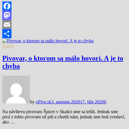
Facebook
Mastodon
Email
Share
Rande
Pivovar, o ktorom sa málo hovorí. A je to
chyba
by
oPive.sk
3. augusta 2026
17. júla 2026
0
Na návštevu pivovaru Špicer v Skalici sme sa tešili. Jednak sme
pivá z tohto pivovaru už pili a chutili nám, jednak sme boli zvedaví,
ako …