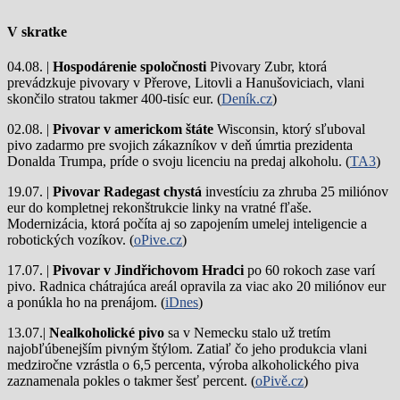
V skratke
04.08. |
Hospodárenie spoločnosti
Pivovary Zubr, ktorá
prevádzkuje pivovary v Přerove, Litovli a Hanušoviciach, vlani
skončilo stratou takmer 400-tisíc eur. (
Deník.cz
)
02.08. |
Pivovar v americkom štáte
Wisconsin, ktorý sľuboval
pivo zadarmo pre svojich zákazníkov v deň úmrtia prezidenta
Donalda Trumpa, príde o svoju licenciu na predaj alkoholu. (
TA3
)
19.07. |
Pivovar Radegast chystá
investíciu za zhruba 25 miliónov
eur do kompletnej rekonštrukcie linky na vratné fľaše.
Modernizácia, ktorá počíta aj so zapojením umelej inteligencie a
robotických vozíkov. (
oPive.cz
)
17.07. |
Pivovar v Jindřichovom Hradci
po 60 rokoch zase varí
pivo.
Radnica chátrajúca areál opravila za viac ako 20 miliónov eur
a ponúkla ho na prenájom. (
iDnes
)
13.07.|
Nealkoholické pivo
sa v Nemecku stalo už tretím
najobľúbenejším pivným štýlom. Zatiaľ čo jeho produkcia vlani
medziročne vzrástla o 6,5 percenta, výroba alkoholického piva
zaznamenala pokles o takmer šesť percent. (
oPivě.cz
)