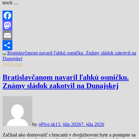
troch …
Facebook
Mastodon
Email
Share
Pod lupou
Bratislavčanom navaril ľahkú osmičku.
Známy sládok zakotvil na Dunajskej
by
oPive.sk
13. júla 2026
7. júla 2026
Začínal ako domovarič s hrncami v dvojizbovom byte a postupne sa