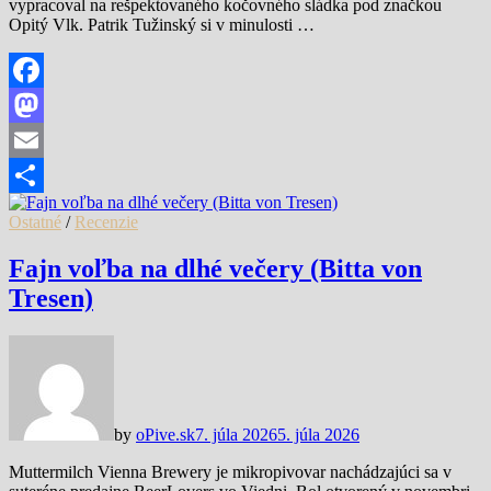
vypracoval na rešpektovaného kočovného sládka pod značkou
Opitý Vlk. Patrik Tužinský si v minulosti …
Facebook
Mastodon
Email
Share
Ostatné
/
Recenzie
Fajn voľba na dlhé večery (Bitta von
Tresen)
by
oPive.sk
7. júla 2026
5. júla 2026
Muttermilch Vienna Brewery je mikropivovar nachádzajúci sa v