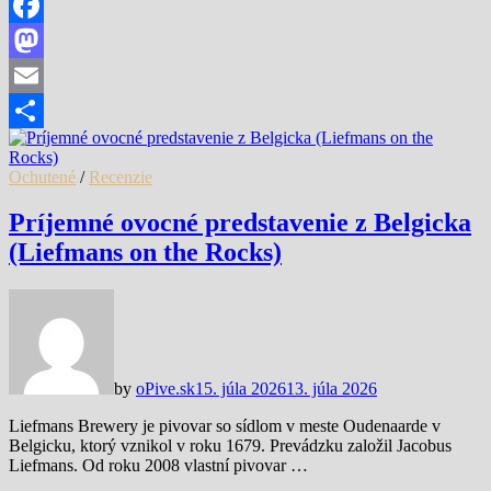
Facebook
Mastodon
Email
Share
Ochutené
/
Recenzie
Príjemné ovocné predstavenie z Belgicka
(Liefmans on the Rocks)
by
oPive.sk
15. júla 2026
13. júla 2026
Liefmans Brewery je pivovar so sídlom v meste Oudenaarde v
Belgicku, ktorý vznikol v roku 1679. Prevádzku založil Jacobus
Liefmans. Od roku 2008 vlastní pivovar …