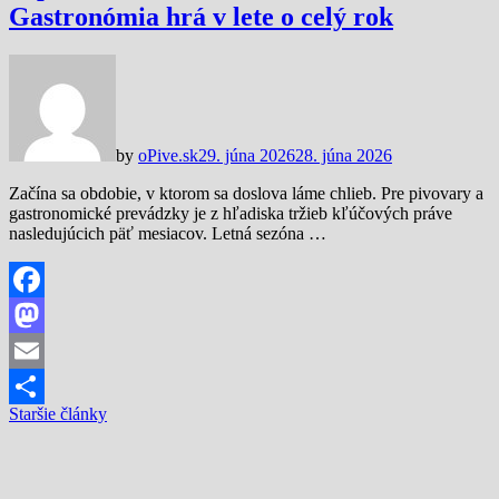
Gastronómia hrá v lete o celý rok
by
oPive.sk
29. júna 2026
28. júna 2026
Začína sa obdobie, v ktorom sa doslova láme chlieb. Pre pivovary a
gastronomické prevádzky je z hľadiska tržieb kľúčových práve
nasledujúcich päť mesiacov. Letná sezóna …
Facebook
Mastodon
Email
Navigácia
Staršie články
Share
v
článkoch