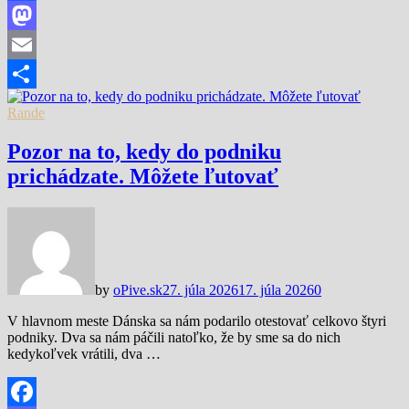
Facebook
Mastodon
Email
Share
Rande
Pozor na to, kedy do podniku
prichádzate. Môžete ľutovať
by
oPive.sk
27. júla 2026
17. júla 2026
0
V hlavnom meste Dánska sa nám podarilo otestovať celkovo štyri
podniky. Dva sa nám páčili natoľko, že by sme sa do nich
kedykoľvek vrátili, dva …