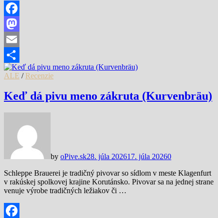
Facebook
Mastodon
Email
Share
ALE
/
Recenzie
Keď dá pivu meno zákruta (Kurvenbräu)
by
oPive.sk
28. júla 2026
17. júla 2026
0
Schleppe Brauerei je tradičný pivovar so sídlom v meste Klagenfurt
v rakúskej spolkovej krajine Korutánsko. Pivovar sa na jednej strane
venuje výrobe tradičných ležiakov či …