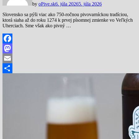
by
oPive.sk
6. júla 2026
5. júla 2026
Slovensko sa pýši viac ako 750-ročnou pivovarníckou tradíciou,
ktorá siaha až do roku 1274 k prvej písomnej zmienke vo Veľkých
Uherciach. Sme však ako pivný …
Facebook
Mastodon
Email
Share