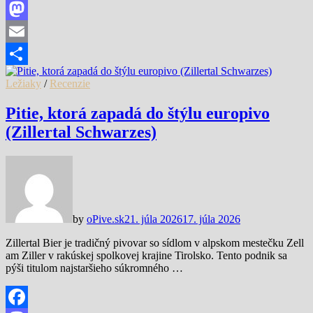
Facebook
Mastodon
Email
Share
Ležiaky
/
Recenzie
Pitie, ktorá zapadá do štýlu europivo
(Zillertal Schwarzes)
by
oPive.sk
21. júla 2026
17. júla 2026
Zillertal Bier je tradičný pivovar so sídlom v alpskom mestečku Zell
am Ziller v rakúskej spolkovej krajine Tirolsko. Tento podnik sa
pýši titulom najstaršieho súkromného …