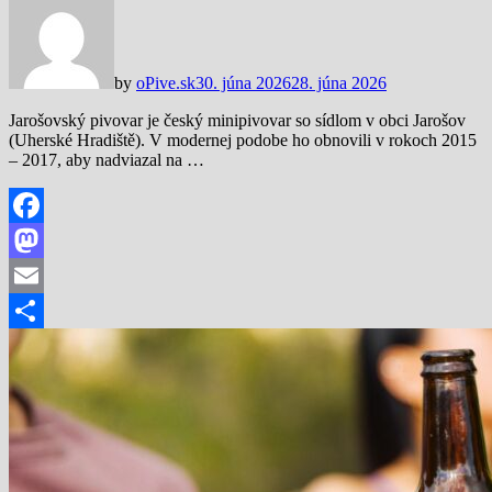
by
oPive.sk
30. júna 2026
28. júna 2026
Jarošovský pivovar je český minipivovar so sídlom v obci Jarošov
(Uherské Hradiště). V modernej podobe ho obnovili v rokoch 2015
– 2017, aby nadviazal na …
Facebook
Mastodon
Email
Share