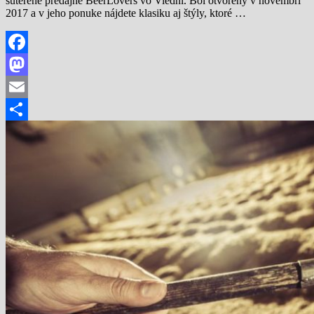
suteréne predajne BeerLovers vo Viedni. Bol otvorený v novembri
2017 a v jeho ponuke nájdete klasiku aj štýly, ktoré …
Facebook
Mastodon
Email
Share