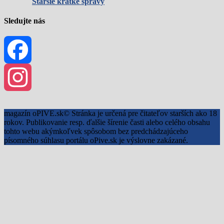
Staršie krátke správy
Sledujte nás
Facebook
Instagram
magazín oPIVE.sk© Stránka je určená pre čitateľov starších ako 18
rokov. Publikovanie resp. ďalšie šírenie časti alebo celého obsahu
tohto webu akýmkoľvek spôsobom bez predchádzajúceho
písomného súhlasu portálu oPive.sk je výslovne zakázané.