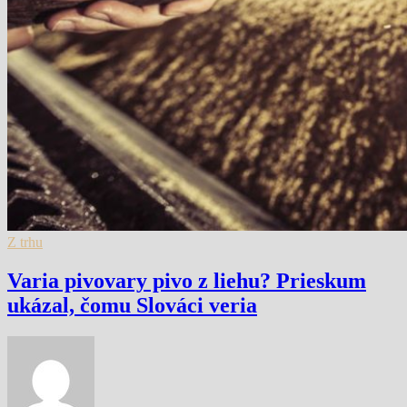
Z trhu
Varia pivovary pivo z liehu? Prieskum
ukázal, čomu Slováci veria