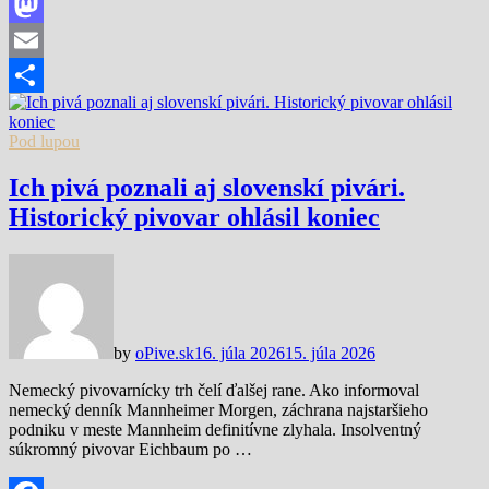
Facebook
Mastodon
Email
Share
Pod lupou
Ich pivá poznali aj slovenskí pivári.
Historický pivovar ohlásil koniec
by
oPive.sk
16. júla 2026
15. júla 2026
Nemecký pivovarnícky trh čelí ďalšej rane. Ako informoval
nemecký denník Mannheimer Morgen, záchrana najstaršieho
podniku v meste Mannheim definitívne zlyhala. Insolventný
súkromný pivovar Eichbaum po …