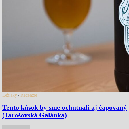
Ležiaky
/
Recenzie
Tento kúsok by sme ochutnali aj čapovaný
(Jarošovská Galánka)