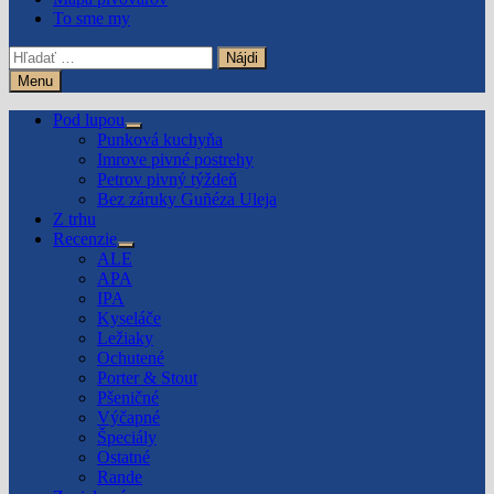
To sme my
Hľadať:
Menu
Pod lupou
Show
Punková kuchyňa
sub
Imrove pivné postrehy
menu
Petrov pivný týždeň
Bez záruky Guñéza Uleja
Z trhu
Recenzie
Show
ALE
sub
APA
menu
IPA
Kyseláče
Ležiaky
Ochutené
Porter & Stout
Pšeničné
Výčapné
Špeciály
Ostatné
Rande