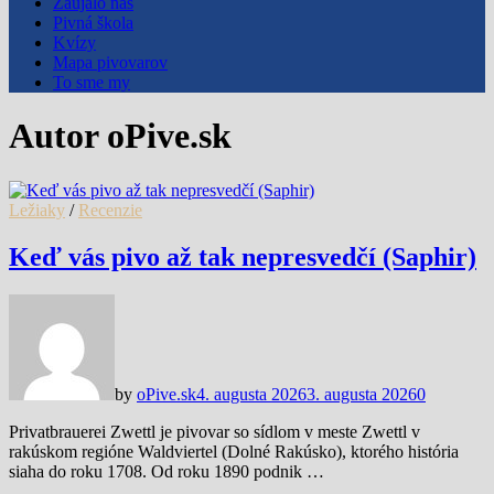
Zaujalo nás
Pivná škola
Kvízy
Mapa pivovarov
To sme my
Autor
oPive.sk
Ležiaky
/
Recenzie
Keď vás pivo až tak nepresvedčí (Saphir)
by
oPive.sk
4. augusta 2026
3. augusta 2026
0
Privatbrauerei Zwettl je pivovar so sídlom v meste Zwettl v
rakúskom regióne Waldviertel (Dolné Rakúsko), ktorého história
siaha do roku 1708. Od roku 1890 podnik …