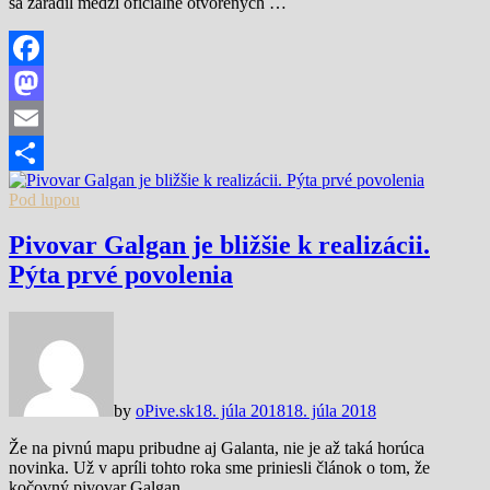
sa zaradil medzi oficiálne otvorených …
Facebook
Mastodon
Email
Share
Pod lupou
Pivovar Galgan je bližšie k realizácii.
Pýta prvé povolenia
by
oPive.sk
18. júla 2018
18. júla 2018
Že na pivnú mapu pribudne aj Galanta, nie je až taká horúca
novinka. Už v apríli tohto roka sme priniesli článok o tom, že
kočovný pivovar Galgan …