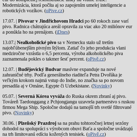
Modernizácia, ktorá počíta aj so zapojením umelej inteligencie a
robotických vozíkov. (
oPive.cz
)
17.07. |
Pivovar v Jindřichovom Hradci
po 60 rokoch zase varí
pivo.
Radnica chátrajúca areál opravila za viac ako 20 miliónov eur
a ponúkla ho na prenájom. (
iDnes
)
13.07.|
Nealkoholické pivo
sa v Nemecku stalo už tretím
najobľúbenejším pivným štýlom. Zatiaľ čo jeho produkcia vlani
medziročne vzrástla o 6,5 percenta, výroba alkoholického piva
zaznamenala pokles o takmer šesť percent. (
oPivě.cz
)
12.07. |
Budějovický Budvar
masívne expanduje na nové
zahraničné trhy. Podľa generálneho riaditeľa Petra Dvořáka je
veľkým krokom najmä vstup do Indie, no značka sa po novom
presadila aj v Ománe, Egypte či Uzbekistane. (
Novinky
)
05.07. |
Severná Kórea vyváža
do Ruska okrem zbraní aj pivo.
Továreň Taedonggang z Pchjongjangu uzavrela partnerstvo s ruskou
firmou Mega Ship. Spoločne dodajú na tamojší trh svetlé filtrované
pivo. (
Novinky
)
30.06. |
Plzeňský Prazdroj
sa na prahu tohtoročnej letnej sezóny
dohodol na spolupráci s výrobcom obuvi Baťa a spoločne uvádzajú
na trh limitovanú edíciu kožených tenisiek. (
oPivě.cz
)