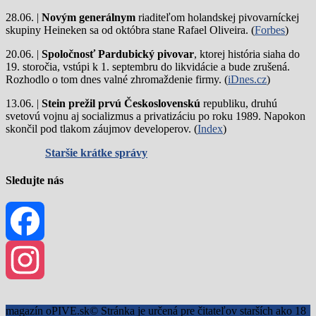
28.06. |
Novým generálnym
riaditeľom holandskej pivovarníckej
skupiny Heineken sa od októbra stane Rafael Oliveira. (
Forbes
)
20.06. |
Spoločnosť Pardubický pivovar
, ktorej história siaha do
19. storočia, vstúpi k 1. septembru do likvidácie a bude zrušená.
Rozhodlo o tom dnes valné zhromaždenie firmy. (
iDnes.cz
)
13.06. |
Stein prežil prvú Československú
republiku, druhú
svetovú vojnu aj socializmus a privatizáciu po roku 1989. Napokon
skončil pod tlakom záujmov developerov. (
Index
)
Staršie krátke správy
Sledujte nás
Facebook
Instagram
magazín oPIVE.sk© Stránka je určená pre čitateľov starších ako 18