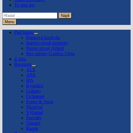
To sme my
Hľadať:
Menu
Pod lupou
Show
Punková kuchyňa
sub
Imrove pivné postrehy
menu
Petrov pivný týždeň
Bez záruky Guñéza Uleja
Z trhu
Recenzie
Show
ALE
sub
APA
menu
IPA
Kyseláče
Ležiaky
Ochutené
Porter & Stout
Pšeničné
Výčapné
Špeciály
Ostatné
Rande