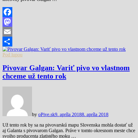
Facebook
Mastodon
Email
Share
Pod lupou
Pivovar Galgan: Variť pivo vo vlastnom
chceme už tento rok
by
oPive.sk
9. apríla 2018
8. apríla 2018
Už tento rok by sa na pivovarskú mapu Slovenska mohla dostať už
aj Galanta s pivovarom Galgan. Práve v tomto okresnom meste chce
svojho producenta zlatistého moku …