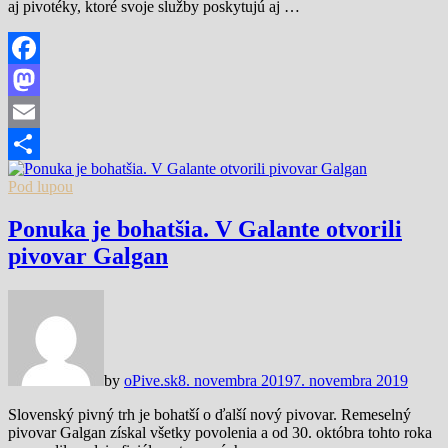
aj pivotéky, ktoré svoje služby poskytujú aj …
Facebook
Mastodon
Email
Share
Pod lupou
Ponuka je bohatšia. V Galante otvorili
pivovar Galgan
by
oPive.sk
8. novembra 2019
7. novembra 2019
Slovenský pivný trh je bohatší o ďalší nový pivovar. Remeselný
pivovar Galgan získal všetky povolenia a od 30. októbra tohto roka