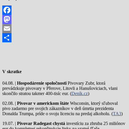
Facebook
Mastodon
Email
Share
V skratke
04.08. |
Hospodárenie spoločnosti
Pivovary Zubr, ktorá
prevádzkuje pivovary v Přerove, Litovli a Hanušoviciach, vlani
skončilo stratou takmer 400-tisíc eur. (
Deník.cz
)
02.08. |
Pivovar v americkom štáte
Wisconsin, ktorý sľuboval
pivo zadarmo pre svojich zákazníkov v deň úmrtia prezidenta
Donalda Trumpa, príde o svoju licenciu na predaj alkoholu. (
TA3
)
19.07. |
Pivovar Radegast chystá
investíciu za zhruba 25 miliónov
eur do kompletnej rekonštrukcie linky na vratné fľaše.