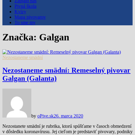
Zaujalo nás
Pivná škola
Kvízy
Mapa pivovarov
To sme my
Značka:
Galgan
Nezostaneme smädní
Nezostaneme smädní: Remeselný pivovar
Galgan (Galanta)
by
oPive.sk
26. marca 2020
Nezostanete smädní je rubrika, ktorú spúšťame v časoch obmedzení
v dôsledku koronavírusu. Jej cieľom je predstaviť pivovary, podniky