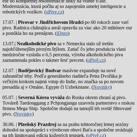
eur do kompletnej rekonštrukcie linky na vratné fľaše.
Modernizácia, ktorá počíta aj so zapojením umelej inteligencie a
robotických vozíkov. (
oPive.cz
)
17.07. |
Pivovar v Jindřichovom Hradci
po 60 rokoch zase varí
pivo.
Radnica chátrajúca areál opravila za viac ako 20 miliónov eur
a ponúkla ho na prenájom. (
iDnes
)
13.07.|
Nealkoholické pivo
sa v Nemecku stalo už tretím
najobľúbenejším pivným štýlom. Zatiaľ čo jeho produkcia vlani
medziročne vzrástla o 6,5 percenta, výroba alkoholického piva
zaznamenala pokles o takmer šesť percent. (
oPivě.cz
)
12.07. |
Budějovický Budvar
masívne expanduje na nové
zahraničné trhy. Podľa generálneho riaditeľa Petra Dvořáka je
veľkým krokom najmä vstup do Indie, no značka sa po novom
presadila aj v Ománe, Egypte či Uzbekistane. (
Novinky
)
05.07. |
Severná Kórea vyváža
do Ruska okrem zbraní aj pivo.
Továreň Taedonggang z Pchjongjangu uzavrela partnerstvo s ruskou
firmou Mega Ship. Spoločne dodajú na tamojší trh svetlé filtrované
pivo. (
Novinky
)
30.06. |
Plzeňský Prazdroj
sa na prahu tohtoročnej letnej sezóny
dohodol na spolupráci s výrobcom obuvi Baťa a spoločne uvádzajú
na trh limitovanú edíciu kožených tenisiek. (
oPivě.cz
)