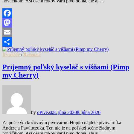
nováčikom. Asi osem rokov varil pivo doma, ale aj …
Facebook
Mastodon
Email
Share
Kyseláče
/
Recenzie
Príjemný poľský kyseláč s višňami (Pimp
my Cherry)
by
oPive.sk
8. júna 2020
8. júna 2020
Za poľským kočovným pivovarom Hopito nájdete pivovarníka
Andrzeja Pawluczuka. Ten nie je na poľskej scéne žiadnym
nováčikom. Asi osem rokov varil pivo doma, ale aj …