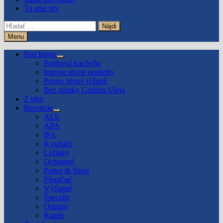
To sme my
Hľadať:
Menu
Pod lupou
Show
Punková kuchyňa
sub
Imrove pivné postrehy
menu
Petrov pivný týždeň
Bez záruky Guñéza Uleja
Z trhu
Recenzie
Show
ALE
sub
APA
menu
IPA
Kyseláče
Ležiaky
Ochutené
Porter & Stout
Pšeničné
Výčapné
Špeciály
Ostatné
Rande