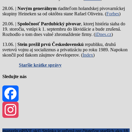
28.06. |
Novým generálnym
riaditeľom holandskej pivovarníckej
skupiny Heineken sa od októbra stane Rafael Oliveira. (
Forbes
)
20.06. |
Spoločnosť Pardubický pivovar
, ktorej história siaha do
19. storočia, vstúpi k 1. septembru do likvidácie a bude zrušená.
Rozhodlo o tom dnes valné zhromaždenie firmy. (
iDnes.cz
)
13.06. |
Stein prežil prvú Československú
republiku, druhú
svetovú vojnu aj socializmus a privatizáciu po roku 1989. Napokon
skončil pod tlakom záujmov developerov. (
Index
)
Staršie krátke správy
Sledujte nás
Facebook
Instagram
magazín oPIVE.sk© Stránka je určená pre čitateľov starších ako 18