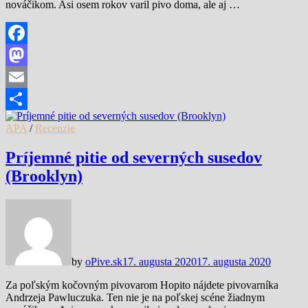
nováčikom. Asi osem rokov varil pivo doma, ale aj …
Facebook
Mastodon
Email
Share
APA
/
Recenzie
Príjemné pitie od severných susedov
(Brooklyn)
by
oPive.sk
17. augusta 2020
17. augusta 2020
Za poľským kočovným pivovarom Hopito nájdete pivovarníka
Andrzeja Pawluczuka. Ten nie je na poľskej scéne žiadnym