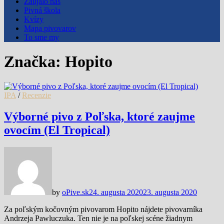
Zaujalo nás
Pivná škola
Kvízy
Mapa pivovarov
To sme my
Značka:
Hopito
IPA
/
Recenzie
Výborné pivo z Poľska, ktoré zaujme
ovocím (El Tropical)
by
oPive.sk
24. augusta 2020
23. augusta 2020
Za poľským kočovným pivovarom Hopito nájdete pivovarníka
Andrzeja Pawluczuka. Ten nie je na poľskej scéne žiadnym