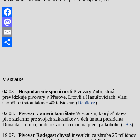
Facebook
Mastodon
Email
Share
V skratke
04.08. |
Hospodárenie spoločnosti
Pivovary Zubr, ktorá
prevádzkuje pivovary v Přerove, Litovli a Hanušoviciach, vlani
skončilo stratou takmer 400-tisíc eur. (
Deník.cz
)
02.08. |
Pivovar v americkom štáte
Wisconsin, ktorý sľuboval
pivo zadarmo pre svojich zákazníkov v deň úmrtia prezidenta
Donalda Trumpa, príde o svoju licenciu na predaj alkoholu. (
TA3
)
19.07. |
Pivovar Radegast chystá
investíciu za zhruba 25 miliónov