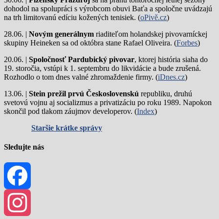
dohodol na spolupráci s výrobcom obuvi Baťa a spoločne uvádzajú
na trh limitovanú edíciu kožených tenisiek. (
oPivě.cz
)
28.06. |
Novým generálnym
riaditeľom holandskej pivovarníckej
skupiny Heineken sa od októbra stane Rafael Oliveira. (
Forbes
)
20.06. |
Spoločnosť Pardubický pivovar
, ktorej história siaha do
19. storočia, vstúpi k 1. septembru do likvidácie a bude zrušená.
Rozhodlo o tom dnes valné zhromaždenie firmy. (
iDnes.cz
)
13.06. |
Stein prežil prvú Československú
republiku, druhú
svetovú vojnu aj socializmus a privatizáciu po roku 1989. Napokon
skončil pod tlakom záujmov developerov. (
Index
)
Staršie krátke správy
Sledujte nás
Facebook