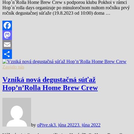
Hop´n´Rolla Home Brew Crew s podporou klubu Pokhoi v rámci
Hop´n´rolla days organizuje po minuloročnom nultom ročníku prvý
ročník degustačnej súťaže (19.8.2023 od 10:00) doma …
Facebook
Mastodon
Email
Share
Zaujalo nás
Vzniká nová degustačná súťaž
Hop’n’Rolla Home Brew Crew
by
oPive.sk
3. júna 2022
3. júna 2022