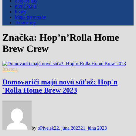
Zaujalo nás
Pivná škola
Kvízy
Mapa pivovarov
To sme my
Značka:
Hop’n’Rolla Home
Brew Crew
Inzercia
Domovariči majú novú súťaž: Hop´n
´Rolla Home Brew 2023
by
oPive.sk
22. júna 2023
21. júna 2023