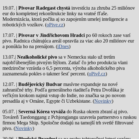
19.07. |
Pivovar Radegast chystá
investíciu za zhruba 25 miliónov
eur do kompletnej rekonštrukcie linky na vratné fľaše.
Modernizácia, ktorá počíta aj so zapojením umelej inteligencie a
robotických vozíkov. (
oPive.cz
)
17.07. |
Pivovar v Jindřichovom Hradci
po 60 rokoch zase varí
pivo.
Radnica chátrajúca areál opravila za viac ako 20 miliónov eur
a ponúkla ho na prenájom. (
iDnes
)
13.07.|
Nealkoholické pivo
sa v Nemecku stalo už tretím
najobľúbenejším pivným štýlom. Zatiaľ čo jeho produkcia vlani
medziročne vzrástla o 6,5 percenta, výroba alkoholického piva
zaznamenala pokles o takmer šesť percent. (
oPivě.cz
)
12.07. |
Budějovický Budvar
masívne expanduje na nové
zahraničné trhy. Podľa generálneho riaditeľa Petra Dvořáka je
veľkým krokom najmä vstup do Indie, no značka sa po novom
presadila aj v Ománe, Egypte či Uzbekistane. (
Novinky
)
05.07. |
Severná Kórea vyváža
do Ruska okrem zbraní aj pivo.
Továreň Taedonggang z Pchjongjangu uzavrela partnerstvo s ruskou
firmou Mega Ship. Spoločne dodajú na tamojší trh svetlé filtrované
pivo. (
Novinky
)
30.06. |
Plzeňský Prazdroj
sa na prahu tohtoročnej letnej sezóny