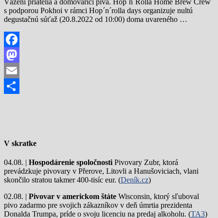
Vážení priatelia a domovariči piva. Hop´n´Rolla Home Brew Crew
s podporou Pokhoi v rámci Hop´n´rolla days organizuje nultú
degustačnú súťaž (20.8.2022 od 10:00) doma uvareného …
Facebook
Mastodon
Email
Share
V skratke
04.08. |
Hospodárenie spoločnosti
Pivovary Zubr, ktorá
prevádzkuje pivovary v Přerove, Litovli a Hanušoviciach, vlani
skončilo stratou takmer 400-tisíc eur. (
Deník.cz
)
02.08. |
Pivovar v americkom štáte
Wisconsin, ktorý sľuboval
pivo zadarmo pre svojich zákazníkov v deň úmrtia prezidenta
Donalda Trumpa, príde o svoju licenciu na predaj alkoholu. (
TA3
)