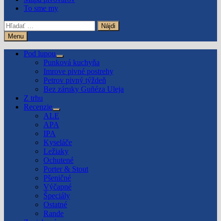
To sme my
Hľadať:
Menu
Pod lupou
Show
Punková kuchyňa
sub
Imrove pivné postrehy
menu
Petrov pivný týždeň
Bez záruky Guñéza Uleja
Z trhu
Recenzie
Show
ALE
sub
APA
menu
IPA
Kyseláče
Ležiaky
Ochutené
Porter & Stout
Pšeničné
Výčapné
Špeciály
Ostatné
Rande