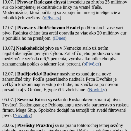
19.07. |
Pivovar Radegast chystá
investíciu za zhruba 25 miliónov
eur do kompletnej rekonštrukcie linky na vratné fľaše.
Modernizácia, ktorá počíta aj so zapojením umelej inteligencie a
robotických vozíkov. (
oPive.cz
)
17.07. |
Pivovar v Jindřichovom Hradci
po 60 rokoch zase varí
pivo.
Radnica chátrajúca areál opravila za viac ako 20 miliónov eur
a ponúkla ho na prenájom. (
iDnes
)
13.07.|
Nealkoholické pivo
sa v Nemecku stalo už tretím
najobľúbenejším pivným štýlom. Zatiaľ čo jeho produkcia vlani
medziročne vzrástla o 6,5 percenta, výroba alkoholického piva
zaznamenala pokles o takmer šesť percent. (
oPivě.cz
)
12.07. |
Budějovický Budvar
masívne expanduje na nové
zahraničné trhy. Podľa generálneho riaditeľa Petra Dvořáka je
veľkým krokom najmä vstup do Indie, no značka sa po novom
presadila aj v Ománe, Egypte či Uzbekistane. (
Novinky
)
05.07. |
Severná Kórea vyváža
do Ruska okrem zbraní aj pivo.
Továreň Taedonggang z Pchjongjangu uzavrela partnerstvo s ruskou
firmou Mega Ship. Spoločne dodajú na tamojší trh svetlé filtrované
pivo. (
Novinky
)
30.06. |
Plzeňský Prazdroj
sa na prahu tohtoročnej letnej sezóny
dohodol na spolupráci s výrobcom obuvi Baťa a spoločne uvádzajú