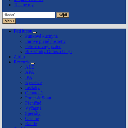
To sme my
Hľadať:
Menu
Pod lupou
Show
Punková kuchyňa
sub
Imrove pivné postrehy
menu
Petrov pivný týždeň
Bez záruky Guñéza Uleja
Z trhu
Recenzie
Show
ALE
sub
APA
menu
IPA
Kyseláče
Ležiaky
Ochutené
Porter & Stout
Pšeničné
Výčapné
Špeciály
Ostatné
Rande