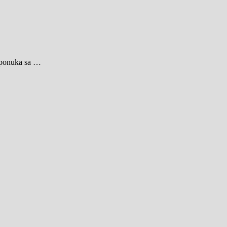
á ponuka sa …