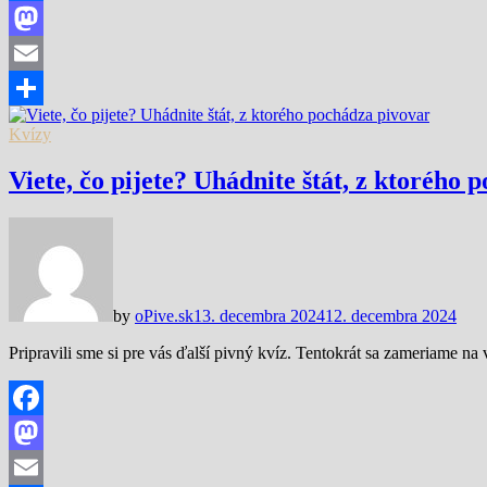
Facebook
Mastodon
Email
Share
Kvízy
Viete, čo pijete? Uhádnite štát, z ktorého
by
oPive.sk
13. decembra 2024
12. decembra 2024
Pripravili sme si pre vás ďalší pivný kvíz. Tentokrát sa zameriame 
Facebook
Mastodon