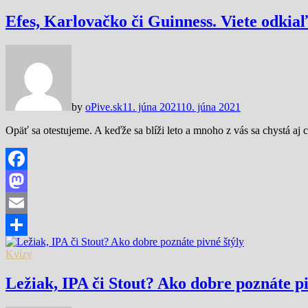
Efes, Karlovačko či Guinness. Viete odkiaľ
by
oPive.sk
11. júna 2021
10. júna 2021
Opäť sa otestujeme. A keďže sa blíži leto a mnoho z vás sa chystá aj
Facebook
Mastodon
Email
Share
Kvízy
Ležiak, IPA či Stout? Ako dobre poznáte pi