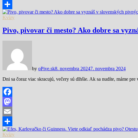
Email
Share
Kvízy
Pivo, pivovar či mesto? Ako dobre sa vyz
by
oPive.sk
8. novembra 2024
7. novembra 2024
Dni sa čoraz viac skracujú, večery sú dlhšie. Ak sa nudíte, máme pre
Facebook
Mastodon
Email
Share
Kvízy