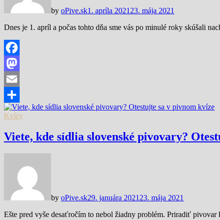
by
oPive.sk
1. apríla 2021
23. mája 2021
Dnes je 1. apríl a počas tohto dňa sme vás po minulé roky skúšali na
Facebook
Mastodon
Email
Share
Kvízy
Viete, kde sídlia slovenské pivovary? Otest
by
oPive.sk
29. januára 2021
23. mája 2021
Ešte pred vyše desaťročím to nebol žiadny problém. Priradiť pivovar 