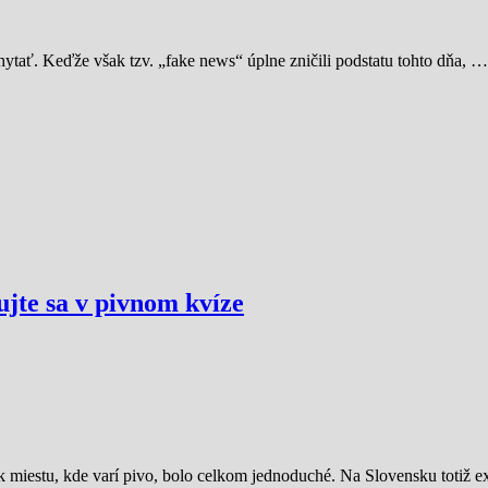
chytať. Keďže však tzv. „fake news“ úplne zničili podstatu tohto dňa, …
ujte sa v pivnom kvíze
k miestu, kde varí pivo, bolo celkom jednoduché. Na Slovensku totiž ex