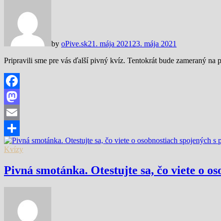
by
oPive.sk
21. mája 2021
23. mája 2021
Pripravili sme pre vás ďalší pivný kvíz. Tentokrát bude zameraný na
Facebook
Mastodon
Email
Share
Kvízy
Pivná smotánka. Otestujte sa, čo viete o o