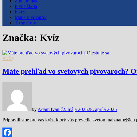
Zaujalo nás
Pivná škola
Kvízy
Mapa pivovarov
To sme my
Značka:
Kvíz
Kvízy
Máte prehľad vo svetových pivovaroch? Ot
by
Adam Ivanič
2. mája 2025
28. apríla 2025
Pripravili sme pre vás kvíz, ktorý vás prevedie svetom najznámejších