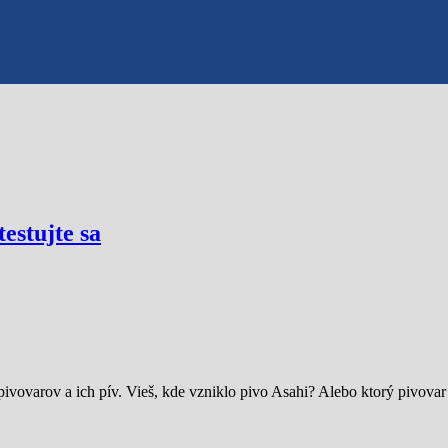
estujte sa
 pivovarov a ich pív. Vieš, kde vzniklo pivo Asahi? Alebo ktorý pivov