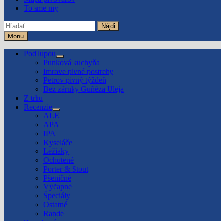
To sme my
Hľadať:
Menu
Pod lupou
Show
Punková kuchyňa
sub
Imrove pivné postrehy
menu
Petrov pivný týždeň
Bez záruky Guñéza Uleja
Z trhu
Recenzie
Show
ALE
sub
APA
menu
IPA
Kyseláče
Ležiaky
Ochutené
Porter & Stout
Pšeničné
Výčapné
Špeciály
Ostatné
Rande