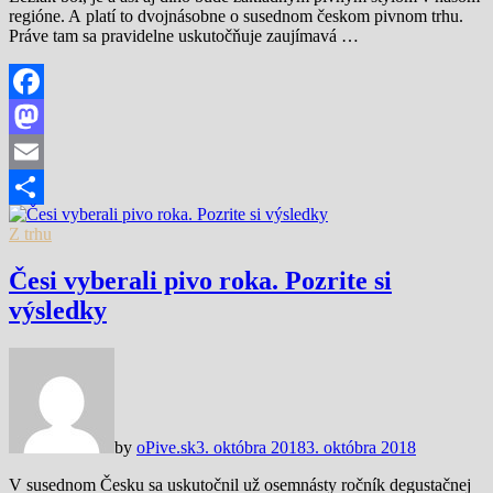
regióne. A platí to dvojnásobne o susednom českom pivnom trhu.
Práve tam sa pravidelne uskutočňuje zaujímavá …
Facebook
Mastodon
Email
Share
Z trhu
Česi vyberali pivo roka. Pozrite si
výsledky
by
oPive.sk
3. októbra 2018
3. októbra 2018
V susednom Česku sa uskutočnil už osemnásty ročník degustačnej