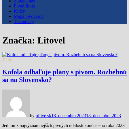
Zaujalo nás
Pivná škola
Kvízy
Mapa pivovarov
To sme my
Značka:
Litovel
Z trhu
Kofola odhaľuje plány s pivom. Rozbehnú
sa na Slovensko?
by
oPive.sk
18. decembra 2023
18. decembra 2023
Jednou z najvýznamnejších pivných udalosti končiaceho roka 2023