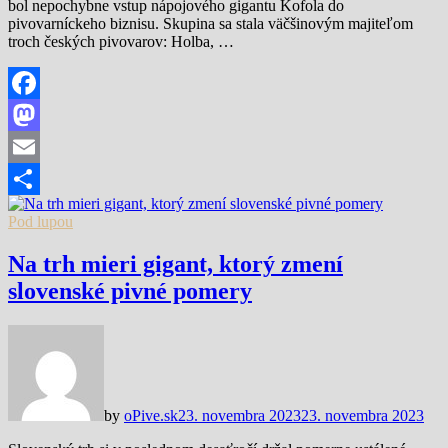
bol nepochybne vstup nápojového gigantu Kofola do
pivovarníckeho biznisu. Skupina sa stala väčšinovým majiteľom
troch českých pivovarov: Holba, …
Facebook
Mastodon
Email
Share
Pod lupou
Na trh mieri gigant, ktorý zmení
slovenské pivné pomery
by
oPive.sk
23. novembra 2023
23. novembra 2023