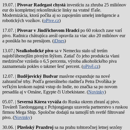
19.07. |
Pivovar Radegast chystá
investíciu za zhruba 25 miliónov
eur do kompletnej rekonštrukcie linky na vratné fľaše.
Modernizácia, ktorá počíta aj so zapojením umelej inteligencie a
robotických vozíkov. (
oPive.cz
)
17.07. |
Pivovar v Jindřichovom Hradci
po 60 rokoch zase varí
pivo.
Radnica chátrajúca areál opravila za viac ako 20 miliónov eur
a ponúkla ho na prenájom. (
iDnes
)
13.07.|
Nealkoholické pivo
sa v Nemecku stalo už tretím
najobľúbenejším pivným štýlom. Zatiaľ čo jeho produkcia vlani
medziročne vzrástla o 6,5 percenta, výroba alkoholického piva
zaznamenala pokles o takmer šesť percent. (
oPivě.cz
)
12.07. |
Budějovický Budvar
masívne expanduje na nové
zahraničné trhy. Podľa generálneho riaditeľa Petra Dvořáka je
veľkým krokom najmä vstup do Indie, no značka sa po novom
presadila aj v Ománe, Egypte či Uzbekistane. (
Novinky
)
05.07. |
Severná Kórea vyváža
do Ruska okrem zbraní aj pivo.
Továreň Taedonggang z Pchjongjangu uzavrela partnerstvo s ruskou
firmou Mega Ship. Spoločne dodajú na tamojší trh svetlé filtrované
pivo. (
Novinky
)
30.06. |
Plzeňský Prazdroj
sa na prahu tohtoročnej letnej sezóny