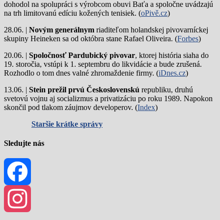
dohodol na spolupráci s výrobcom obuvi Baťa a spoločne uvádzajú
na trh limitovanú edíciu kožených tenisiek. (
oPivě.cz
)
28.06. |
Novým generálnym
riaditeľom holandskej pivovarníckej
skupiny Heineken sa od októbra stane Rafael Oliveira. (
Forbes
)
20.06. |
Spoločnosť Pardubický pivovar
, ktorej história siaha do
19. storočia, vstúpi k 1. septembru do likvidácie a bude zrušená.
Rozhodlo o tom dnes valné zhromaždenie firmy. (
iDnes.cz
)
13.06. |
Stein prežil prvú Československú
republiku, druhú
svetovú vojnu aj socializmus a privatizáciu po roku 1989. Napokon
skončil pod tlakom záujmov developerov. (
Index
)
Staršie krátke správy
Sledujte nás
Facebook