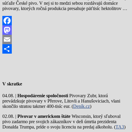
súťaže České pivo. V nej si to medzi sebou rozdávajú domáce
pivovary, ktorých ročná produkcia presahuje päťtisíc hektolitrov …
Facebook
Mastodon
Email
Share
V skratke
04.08. |
Hospodárenie spoločnosti
Pivovary Zubr, ktorá
prevádzkuje pivovary v Přerove, Litovli a Hanušoviciach, vlani
skončilo stratou takmer 400-tisíc eur. (
Deník.cz
)
02.08. |
Pivovar v americkom štáte
Wisconsin, ktorý sľuboval
pivo zadarmo pre svojich zákazníkov v deň úmrtia prezidenta
Donalda Trumpa, príde o svoju licenciu na predaj alkoholu. (
TA3
)