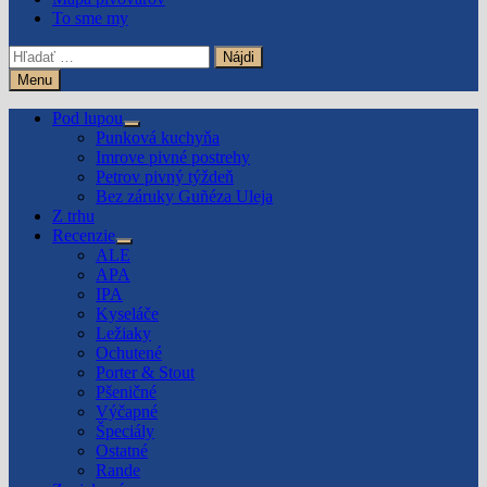
To sme my
Hľadať:
Menu
Pod lupou
Show
Punková kuchyňa
sub
Imrove pivné postrehy
menu
Petrov pivný týždeň
Bez záruky Guñéza Uleja
Z trhu
Recenzie
Show
ALE
sub
APA
menu
IPA
Kyseláče
Ležiaky
Ochutené
Porter & Stout
Pšeničné
Výčapné
Špeciály
Ostatné
Rande