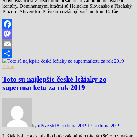
Slovenský trh si v poslednom desaťročí držal pomerne ustálené
kontúry. Dominantnými hráčmi sú Heineken Slovensko a Plzeňský
Prazdroj Slovensko. Práve oni ovládajú väčšinu trhu. Ďalšie …
Facebook
Mastodon
Email
Share
Z trhu
Toto sú najlepšie české ležiaky zo
supermarketu za rok 2019
by
oPive.sk
18. októbra 2019
17. októbra 2019
Ležiak bol, je a asi aj dlho bude základným pivným štýlom v našom