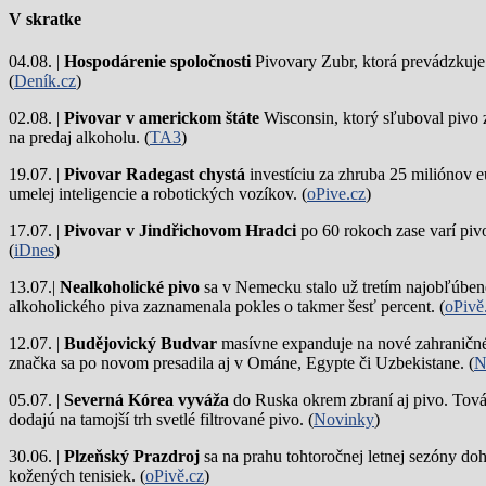
V skratke
04.08. |
Hospodárenie spoločnosti
Pivovary Zubr, ktorá prevádzkuje p
(
Deník.cz
)
02.08. |
Pivovar v americkom štáte
Wisconsin, ktorý sľuboval pivo 
na predaj alkoholu. (
TA3
)
19.07. |
Pivovar Radegast chystá
investíciu za zhruba 25 miliónov e
umelej inteligencie a robotických vozíkov. (
oPive.cz
)
17.07. |
Pivovar v Jindřichovom Hradci
po 60 rokoch zase varí piv
(
iDnes
)
13.07.|
Nealkoholické pivo
sa v Nemecku stalo už tretím najobľúbene
alkoholického piva zaznamenala pokles o takmer šesť percent. (
oPivě
12.07. |
Budějovický Budvar
masívne expanduje na nové zahraničné 
značka sa po novom presadila aj v Ománe, Egypte či Uzbekistane. (
N
05.07. |
Severná Kórea vyváža
do Ruska okrem zbraní aj pivo. Tová
dodajú na tamojší trh svetlé filtrované pivo. (
Novinky
)
30.06. |
Plzeňský Prazdroj
sa na prahu tohtoročnej letnej sezóny do
kožených tenisiek. (
oPivě.cz
)