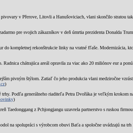
ivovary v Přerove, Litovli a Hanušoviciach, vlani skončilo stratou tak
zadarmo pre svojich zákazníkov v deň úmrtia prezidenta Donalda Trump
ur do kompletnej rekonštrukcie linky na vratné fľaše. Modernizácia, kto
o.
Radnica chátrajúca areál opravila za viac ako 20 miliónov eur a pon
jším pivným štýlom. Zatiaľ čo jeho produkcia vlani medziročne vzrástl
.cz
)
trhy. Podľa generálneho riaditeľa Petra Dvořáka je veľkým krokom na
ovinky
)
reň Taedonggang z Pchjongjangu uzavrela partnerstvo s ruskou firmo
hodol na spolupráci s výrobcom obuvi Baťa a spoločne uvádzajú na trh 