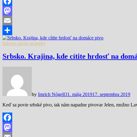
Facebook
Mastodon
Email
Share
Imrove pivné postrehy
Srbsko. Krajina, kde cítite hrdosť na dom
by
Imrich Nógell
31. mája 2019
17. septembra 2019
Keď sa povie srbské pivo, tak nám napadne pivovar Jelen, možno Lav
Facebook
Mastodon