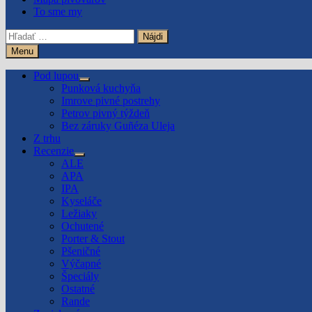
To sme my
Hľadať:
Menu
Pod lupou
Show
Punková kuchyňa
sub
Imrove pivné postrehy
menu
Petrov pivný týždeň
Bez záruky Guñéza Uleja
Z trhu
Recenzie
Show
ALE
sub
APA
menu
IPA
Kyseláče
Ležiaky
Ochutené
Porter & Stout
Pšeničné
Výčapné
Špeciály
Ostatné
Rande