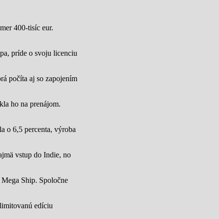
mer 400-tisíc eur.
a, príde o svoju licenciu
rá počíta aj so zapojením
úkla ho na prenájom.
a o 6,5 percenta, výroba
jmä vstup do Indie, no
u Mega Ship. Spoločne
limitovanú edíciu