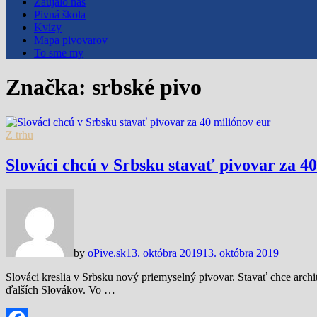
Zaujalo nás
Pivná škola
Kvízy
Mapa pivovarov
To sme my
Značka:
srbské pivo
Z trhu
Slováci chcú v Srbsku stavať pivovar za 4
by
oPive.sk
13. októbra 2019
13. októbra 2019
Slováci kreslia v Srbsku nový priemyselný pivovar. Stavať chce archite
ďalších Slovákov. Vo …