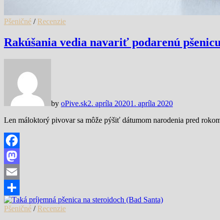
Pšeničné
/
Recenzie
Rakúšania vedia navariť podarenú pšenicu
by
oPive.sk
2. apríla 2020
1. apríla 2020
Len máloktorý pivovar sa môže pýšiť dátumom narodenia pred rokom 
Facebook
Mastodon
Email
Share
Pšeničné
/
Recenzie