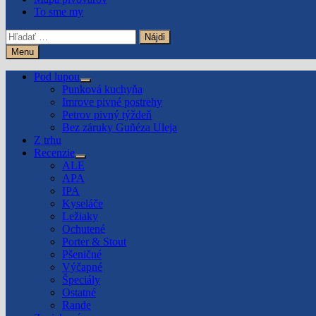
To sme my
Hľadať:
Menu
Pod lupou
Show
Punková kuchyňa
sub
Imrove pivné postrehy
menu
Petrov pivný týždeň
Bez záruky Guñéza Uleja
Z trhu
Recenzie
Show
ALE
sub
APA
menu
IPA
Kyseláče
Ležiaky
Ochutené
Porter & Stout
Pšeničné
Výčapné
Špeciály
Ostatné
Rande