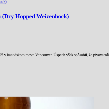
u (Dry Hopped Weizenbock)
 v kanadskom meste Vancouver. Úspech však spôsobil, že pivovarník