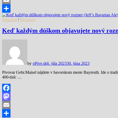
Email
Share
Pšeničné
/
Recenzie
Keď každým dúškom objavujete nový rozme
by
oPive.sk
6. júla 2023
30. júna 2023
Pivovar Gebr.Maisel nájdete v bavorskom meste Bayreuth. Ide o tradi
400-tisíc …
Facebook
Mastodon
Email