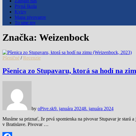
Zaujalo nás
Pivná škola
Kvízy
Mapa pivovarov
To sme my
Značka:
Weizenbock
Pšeničné
/
Recenzie
Pšenica zo Stupavaru, ktorá sa hodí na zi
by
oPive.sk
9. januára 2024
8. januára 2024
Musíme sa priznať, že prvá spomienka na pivovar Stupavar je stará 
v Bratislave. Pivovar …