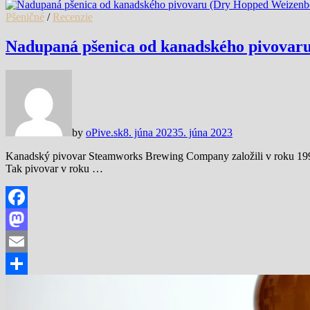
Share
Pšeničné
/
Recenzie
Nadupaná pšenica od kanadského pivovar
by
oPive.sk
8. júna 2023
5. júna 2023
Kanadský pivovar Steamworks Brewing Company založili v roku 1995
Tak pivovar v roku …
Facebook
Mastodon
Email
Share