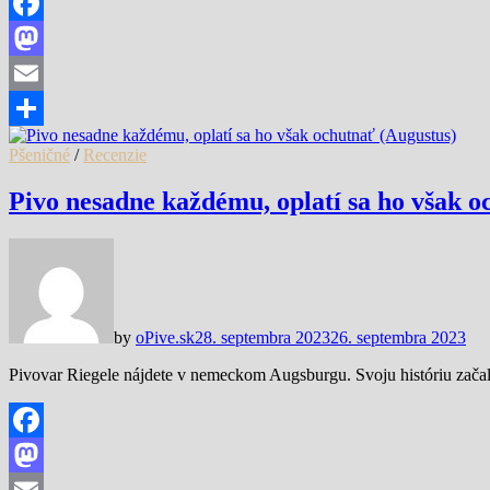
Facebook
Mastodon
Email
Share
Pšeničné
/
Recenzie
Pivo nesadne každému, oplatí sa ho však o
by
oPive.sk
28. septembra 2023
26. septembra 2023
Pivovar Riegele nájdete v nemeckom Augsburgu. Svoju históriu začal
Facebook
Mastodon