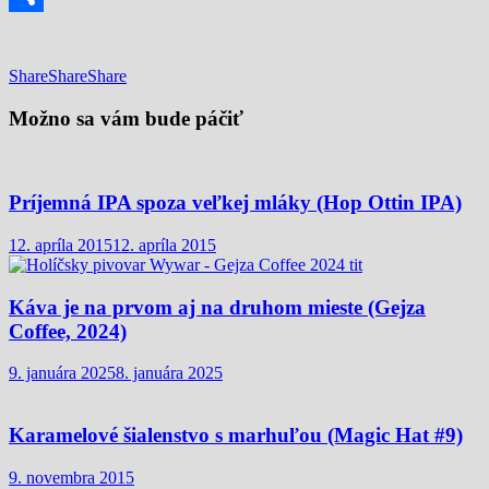
Share
Share
Share
Share
Možno sa vám bude páčiť
Príjemná IPA spoza veľkej mláky (Hop Ottin IPA)
12. apríla 2015
12. apríla 2015
Káva je na prvom aj na druhom mieste (Gejza
Coffee, 2024)
9. januára 2025
8. januára 2025
Karamelové šialenstvo s marhuľou (Magic Hat #9)
9. novembra 2015