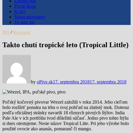
Zaujalo nás
Pivná škola
Kvízy
Mapa pivovarov
To sme my
IPA
/
Recenzie
Takto chutí tropické leto (Tropical Little)
by
oPive.sk
17. septembra 2018
17. septembra 2018
Poľský kočovný pivovar Wrezel založili v roku 2014. Jeho cieľom
bolo rozšíriť ponuku na trhu o svoj pohľad na zlatistý mok. Doteraz
podľa oficiálnej stránky navarili 18 rôznych pivných štýlov. India
Pale Ale v ich portfóliu tvorí dôležitú súčasť. Jedno pivo tohto štýlu
si dnes otestujeme. Nesie názov Tropical Litte. Pri jeho výrobe bolo
použité ovocie ako ananás, pomaranč či mango.