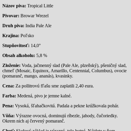
Názov piva:
Tropical Little
Pivovar:
Browar Wrezel
Druh piva:
India Pale Ale
Krajina:
Poľsko
Stupňovitosť:
14,0°
Obsah alkoholu:
5,8 %
Zloženie:
Voda, jačmenný slad (Pale Ale, plzeňský), pšeničný slad,
chmeľ (Mosaic, Equinox, Amarillo, Centennial, Columbus), ovocie
(pomaranč, mango, ananás), kvasinky.
Cena:
Za pollitrovú fľašu sme zaplatili 2,40 eura.
Farba:
Medená, pivo je jemne kalné.
Pena:
Vysoká, šľahačkovitá. Padala a pekne krúžkovala pohár.
Vôňa:
Výrazne ovocná, dominujú ríbezle, jahody, čučoriedky.
Okrem nich aj červený pomaranč.
Chuť:
Sladový základ je výrazný, telo hutné. Nájdete v ňom