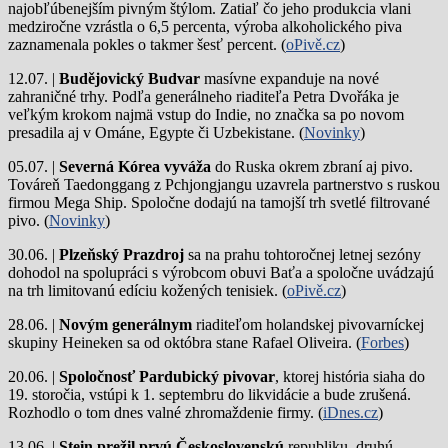
najobľúbenejším pivným štýlom. Zatiaľ čo jeho produkcia vlani
medziročne vzrástla o 6,5 percenta, výroba alkoholického piva
zaznamenala pokles o takmer šesť percent. (
oPivě.cz
)
12.07. |
Budějovický Budvar
masívne expanduje na nové
zahraničné trhy. Podľa generálneho riaditeľa Petra Dvořáka je
veľkým krokom najmä vstup do Indie, no značka sa po novom
presadila aj v Ománe, Egypte či Uzbekistane. (
Novinky
)
05.07. |
Severná Kórea vyváža
do Ruska okrem zbraní aj pivo.
Továreň Taedonggang z Pchjongjangu uzavrela partnerstvo s ruskou
firmou Mega Ship. Spoločne dodajú na tamojší trh svetlé filtrované
pivo. (
Novinky
)
30.06. |
Plzeňský Prazdroj
sa na prahu tohtoročnej letnej sezóny
dohodol na spolupráci s výrobcom obuvi Baťa a spoločne uvádzajú
na trh limitovanú edíciu kožených tenisiek. (
oPivě.cz
)
28.06. |
Novým generálnym
riaditeľom holandskej pivovarníckej
skupiny Heineken sa od októbra stane Rafael Oliveira. (
Forbes
)
20.06. |
Spoločnosť Pardubický pivovar
, ktorej história siaha do
19. storočia, vstúpi k 1. septembru do likvidácie a bude zrušená.
Rozhodlo o tom dnes valné zhromaždenie firmy. (
iDnes.cz
)
13.06. |
Stein prežil prvú Československú
republiku, druhú