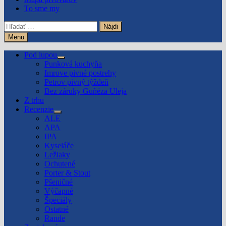
To sme my
Hľadať:
Menu
Pod lupou
Show
Punková kuchyňa
sub
Imrove pivné postrehy
menu
Petrov pivný týždeň
Bez záruky Guñéza Uleja
Z trhu
Recenzie
Show
ALE
sub
APA
menu
IPA
Kyseláče
Ležiaky
Ochutené
Porter & Stout
Pšeničné
Výčapné
Špeciály
Ostatné
Rande