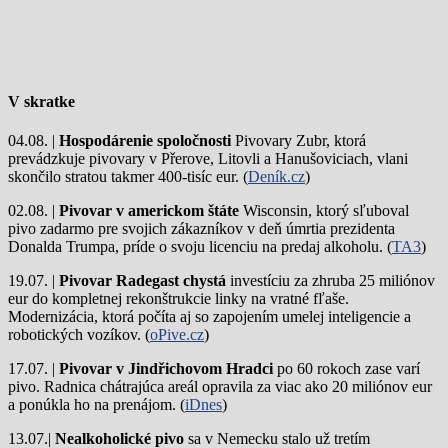
V skratke
04.08. |
Hospodárenie spoločnosti
Pivovary Zubr, ktorá
prevádzkuje pivovary v Přerove, Litovli a Hanušoviciach, vlani
skončilo stratou takmer 400-tisíc eur. (
Deník.cz
)
02.08. |
Pivovar v americkom štáte
Wisconsin, ktorý sľuboval
pivo zadarmo pre svojich zákazníkov v deň úmrtia prezidenta
Donalda Trumpa, príde o svoju licenciu na predaj alkoholu. (
TA3
)
19.07. |
Pivovar Radegast chystá
investíciu za zhruba 25 miliónov
eur do kompletnej rekonštrukcie linky na vratné fľaše.
Modernizácia, ktorá počíta aj so zapojením umelej inteligencie a
robotických vozíkov. (
oPive.cz
)
17.07. |
Pivovar v Jindřichovom Hradci
po 60 rokoch zase varí
pivo.
Radnica chátrajúca areál opravila za viac ako 20 miliónov eur
a ponúkla ho na prenájom. (
iDnes
)
13.07.|
Nealkoholické pivo
sa v Nemecku stalo už tretím