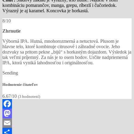
kombináciu pomarančov, manga, grepu, ríbezlí i čučoriedok.
Výrazný je aj karamel. Koncovka je horkastá.
8/10
Zhrnutie
Výborná IPA. Hutná, mnohorozmerná a netuctová. Plusom je
hlavne telo, ktoré kombinuje citrusové i záhradné ovocie. Jeho
dozvuky sa pritom pekne „bijú“ s horkastým dojazdom. Výsledok ja
tak veľmi príjemný. Za nás je to osem bodov. Určite nadpriemerná
IPA, ktorá vyniká lahodnosťou i originálnosťou.
Sending
Hodnotenie čitateľov
6.67/10
(
3
hodnotení)
Facebook
Mastodon
Email