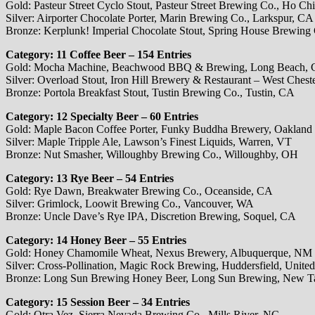
Gold: Pasteur Street Cyclo Stout, Pasteur Street Brewing Co., Ho Ch
Silver: Airporter Chocolate Porter, Marin Brewing Co., Larkspur, CA
Bronze: Kerplunk! Imperial Chocolate Stout, Spring House Brewing 
Category: 11 Coffee Beer – 154 Entries
Gold: Mocha Machine, Beachwood BBQ & Brewing, Long Beach,
Silver: Overload Stout, Iron Hill Brewery & Restaurant – West Chest
Bronze: Portola Breakfast Stout, Tustin Brewing Co., Tustin, CA
Category: 12 Specialty Beer – 60 Entries
Gold: Maple Bacon Coffee Porter, Funky Buddha Brewery, Oakland
Silver: Maple Tripple Ale, Lawson’s Finest Liquids, Warren, VT
Bronze: Nut Smasher, Willoughby Brewing Co., Willoughby, OH
Category: 13 Rye Beer – 54 Entries
Gold: Rye Dawn, Breakwater Brewing Co., Oceanside, CA
Silver: Grimlock, Loowit Brewing Co., Vancouver, WA
Bronze: Uncle Dave’s Rye IPA, Discretion Brewing, Soquel, CA
Category: 14 Honey Beer – 55 Entries
Gold: Honey Chamomile Wheat, Nexus Brewery, Albuquerque, NM
Silver: Cross-Pollination, Magic Rock Brewing, Huddersfield, Unit
Bronze: Long Sun Brewing Honey Beer, Long Sun Brewing, New Tai
Category: 15 Session Beer – 34 Entries
Gold: Otra Vez, Sierra Nevada Brewing Co., Mills River, NC