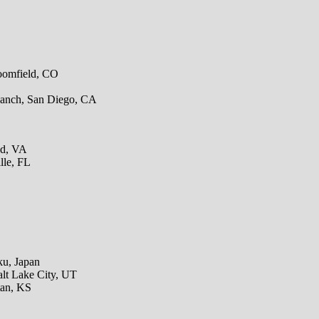
oomfield, CO
Ranch, San Diego, CA
nd, VA
lle, FL
ku, Japan
alt Lake City, UT
tan, KS