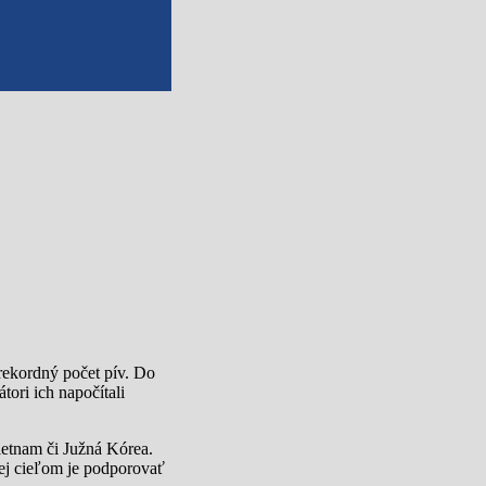
 rekordný počet pív. Do
tori ich napočítali
ietnam či Južná Kórea.
rej cieľom je podporovať