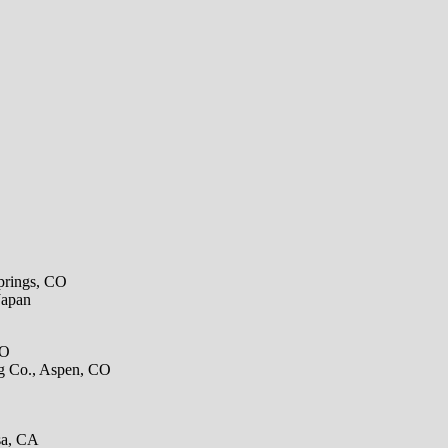
prings, CO
Japan
CO
g Co., Aspen, CO
sa, CA