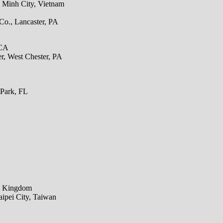
i Minh City, Vietnam
Co., Lancaster, PA
 CA
er, West Chester, PA
 Park, FL
ed Kingdom
pei City, Taiwan