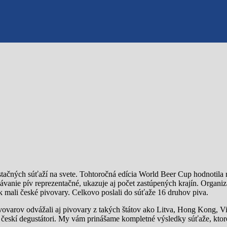
ustačných súťaží na svete. Tohtoročná edícia World Beer Cup hodnotila
ávanie pív reprezentačné, ukazuje aj počet zastúpených krajín. Organizá
k mali české pivovary. Celkovo poslali do súťaže 16 druhov piva.
ovarov odvážali aj pivovary z takých štátov ako Litva, Hong Kong, V
ti českí degustátori. My vám prinášame kompletné výsledky súťaže, kto