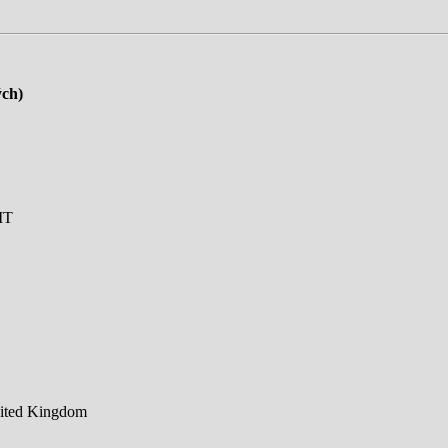
ých)
MT
nited Kingdom