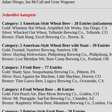
Julian Shrago, Ian McCall and Gene Wagoner
Jednotlivé kategórie
Category: 1 American-Style Wheat Beer – 28 Entries (zúčastnen
Gold: Whammy Bar Wheat, Amplified Ale Works, San Diego, CA
Silver: Whacked Out Wheat, Telluride Brewing Co., Telluride, CO
Bronze: Flash Bang, Excel Brewing Co., Breese, IL
Category: 2 American-Style Wheat Beer with Yeast – 39 Entries
Gold: Fuzztail, Sunriver Brewing, Sunriver, OR
Silver: Haybag Hefeweizen, Philipsburg Brewing Co., Philipsburg, 
Bronze: Lost Meridian Wit, Base Camp Brewing Co., Portland, OR
Category: 3 Fruit Beer – 77 Entries
Gold: Shady Spot, Susquehanna Brewing Co., Pittston, PA
Silver: Razz Against the Machine, Little Machine, Denver, CO
Bronze: That Guava Beer, Legacy Brewing Co., Oceanside, CA
Category: 4 Fruit Wheat Beer – 46 Entries
Gold: First Peach Ale, Blue Moon Brewing Co., Golden, CO
Silver: Mr. Pineapple, SanTan Brewing Co., Chandler, AZ
Bronze: Raspberry Wheat Beer, Meantime Brewing Co., London, U
Category: 5 Belgian-Style Fruit Beer – 58 Entries