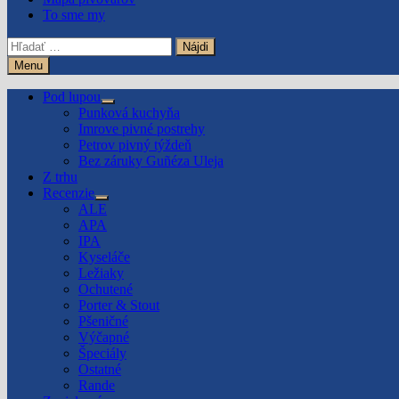
To sme my
Hľadať:
Menu
Pod lupou
Show
Punková kuchyňa
sub
Imrove pivné postrehy
menu
Petrov pivný týždeň
Bez záruky Guñéza Uleja
Z trhu
Recenzie
Show
ALE
sub
APA
menu
IPA
Kyseláče
Ležiaky
Ochutené
Porter & Stout
Pšeničné
Výčapné
Špeciály
Ostatné
Rande