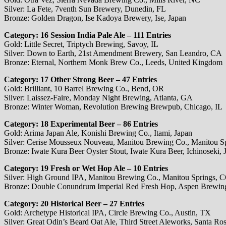
Silver: La Fete, 7venth Sun Brewery, Dunedin, FL
Bronze: Golden Dragon, Ise Kadoya Brewery, Ise, Japan
Category: 16 Session India Pale Ale – 111 Entries
Gold: Little Secret, Triptych Brewing, Savoy, IL
Silver: Down to Earth, 21st Amendment Brewery, San Leandro, CA
Bronze: Eternal, Northern Monk Brew Co., Leeds, United Kingdom
Category: 17 Other Strong Beer – 47 Entries
Gold: Brilliant, 10 Barrel Brewing Co., Bend, OR
Silver: Laissez-Faire, Monday Night Brewing, Atlanta, GA
Bronze: Winter Woman, Revolution Brewing Brewpub, Chicago, IL
Category: 18 Experimental Beer – 86 Entries
Gold: Arima Japan Ale, Konishi Brewing Co., Itami, Japan
Silver: Cerise Mousseux Nouveau, Manitou Brewing Co., Manitou S
Bronze: Iwate Kura Beer Oyster Stout, Iwate Kura Beer, Ichinoseki, 
Category: 19 Fresh or Wet Hop Ale – 10 Entries
Silver: High Ground IPA, Manitou Brewing Co., Manitou Springs, 
Bronze: Double Conundrum Imperial Red Fresh Hop, Aspen Brewin
Category: 20 Historical Beer – 27 Entries
Gold: Archetype Historical IPA, Circle Brewing Co., Austin, TX
Silver: Great Odin’s Beard Oat Ale, Third Street Aleworks, Santa Ro