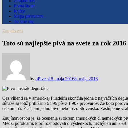
Zaujalo nás
Pivná škola
Kvízy
Mapa pivovarov
To sme my
Zaujalo nás
Toto sú najlepšie pivá na svete za rok 2016
by
oPive.sk
8. mája 2016
8. mája 2016
Cez víkend sa v americkej Filadelfii skončila jedna z najväčších deg
súťaže sa totiž prihlásilo 6 596 pív z 1 907 pivovarov. Že bolo porovn
celkom 55. Žiaľ, ani jedno pivo nebolo zo Slovenska. Zastúpenie vša
Zaujímavosťou je, že ocenenia si okrem amerických či nemeckých piv
Medzi porotcami, ktorí rozhodovali o výsledkoch, nechýbali ani šies