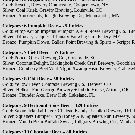
Gold: Rosetta, Brewery Ommegang, Cooperstown, NY
Silver: Coal Kriek, Gravity Brewing, Louisville, CO
Bronze: Sunken City, Insight Brewing Co., Minneapolis, MN
Category: 6 Pumpkin Beer – 25 Entries
Gold: Pump Action Imperial Pumpkin Ale, 4 Noses Brewing Co., Br
Silver: Tributary Jacques, Tributary Brewing Co., Kittery, ME
Bronze: Pumpkin Down, Ballast Point Brewing & Spirits – Scripps 
Category: 7 Field Beer – 57 Entries
Gold: Ponce, Quest Brewing Co., Greenville, SC
Silver: Coconut Delight, Lickinghole Creek Craft Brewery, Goochla
Bronze: Cranberry Beet Wild Night, Swamp Head Brewery, Gainesvi
Category: 8 Chili Beer – 58 Entries
Gold: Yellow Fever, Comrade Brewing Co., Denver, CO
Silver: Hellcat, Fort George Brewery + Public House, Astoria, OR
Bronze: Thunder Axe, Brew Hub, Lakeland, FL
Category: 9 Herb and Spice Beer – 129 Entries
Gold: Sakura Mankai Lager, Chateau Kamiya Ushiku Brewery, Ushi
Silver: Squatters Bumper Crop Honey Ale, Squatters Pub Brewery, S
Bronze: Vanilla Bean Buffalo Sweat, Tallgrass Brewing Co., Manhat
Category: 10 Chocolate Beer – 80 Entries