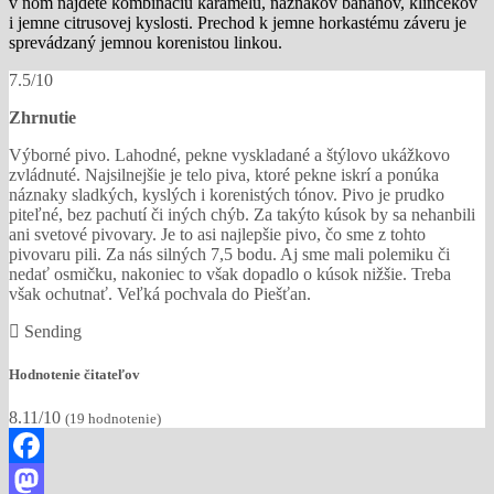
v ňom nájdete kombináciu karamelu, náznakov banánov, klinčekov
i jemne citrusovej kyslosti. Prechod k jemne horkastému záveru je
sprevádzaný jemnou korenistou linkou.
7.5/10
Zhrnutie
Výborné pivo. Lahodné, pekne vyskladané a štýlovo ukážkovo
zvládnuté. Najsilnejšie je telo piva, ktoré pekne iskrí a ponúka
náznaky sladkých, kyslých i korenistých tónov. Pivo je prudko
piteľné, bez pachutí či iných chýb. Za takýto kúsok by sa nehanbili
ani svetové pivovary. Je to asi najlepšie pivo, čo sme z tohto
pivovaru pili. Za nás silných 7,5 bodu. Aj sme mali polemiku či
nedať osmičku, nakoniec to však dopadlo o kúsok nižšie. Treba
však ochutnať. Veľká pochvala do Piešťan.
Sending
Hodnotenie čitateľov
8.11/10
(
19
hodnotenie)
Facebook