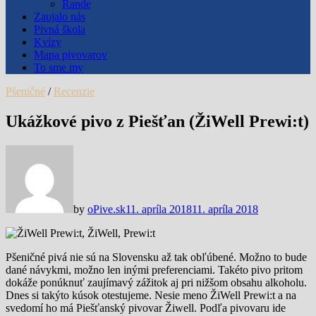
Rande
Zaujalo nás
Pivná škola
Kvízy
Mapa pivovarov
To sme my
Pšeničné
/
Recenzie
Ukážkové pivo z Piešťan (ŽiWell Prewi:t)
by
oPive.sk
11. apríla 2018
11. apríla 2018
Pšeničné pivá nie sú na Slovensku až tak obľúbené. Možno to bude
dané návykmi, možno len inými preferenciami. Takéto pivo pritom
dokáže ponúknuť zaujímavý zážitok aj pri nižšom obsahu alkoholu.
Dnes si takýto kúsok otestujeme. Nesie meno ŽiWell Prewi:t a na
svedomí ho má Piešťanský pivovar Žiwell. Podľa pivovaru ide