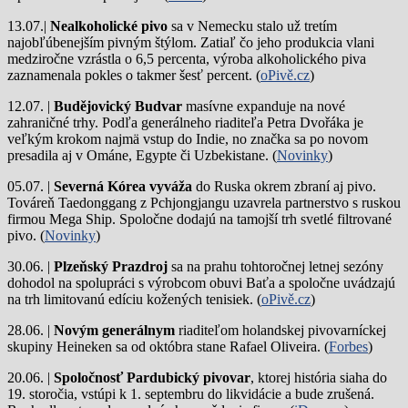
13.07.|
Nealkoholické pivo
sa v Nemecku stalo už tretím
najobľúbenejším pivným štýlom. Zatiaľ čo jeho produkcia vlani
medziročne vzrástla o 6,5 percenta, výroba alkoholického piva
zaznamenala pokles o takmer šesť percent. (
oPivě.cz
)
12.07. |
Budějovický Budvar
masívne expanduje na nové
zahraničné trhy. Podľa generálneho riaditeľa Petra Dvořáka je
veľkým krokom najmä vstup do Indie, no značka sa po novom
presadila aj v Ománe, Egypte či Uzbekistane. (
Novinky
)
05.07. |
Severná Kórea vyváža
do Ruska okrem zbraní aj pivo.
Továreň Taedonggang z Pchjongjangu uzavrela partnerstvo s ruskou
firmou Mega Ship. Spoločne dodajú na tamojší trh svetlé filtrované
pivo. (
Novinky
)
30.06. |
Plzeňský Prazdroj
sa na prahu tohtoročnej letnej sezóny
dohodol na spolupráci s výrobcom obuvi Baťa a spoločne uvádzajú
na trh limitovanú edíciu kožených tenisiek. (
oPivě.cz
)
28.06. |
Novým generálnym
riaditeľom holandskej pivovarníckej
skupiny Heineken sa od októbra stane Rafael Oliveira. (
Forbes
)
20.06. |
Spoločnosť Pardubický pivovar
, ktorej história siaha do
19. storočia, vstúpi k 1. septembru do likvidácie a bude zrušená.