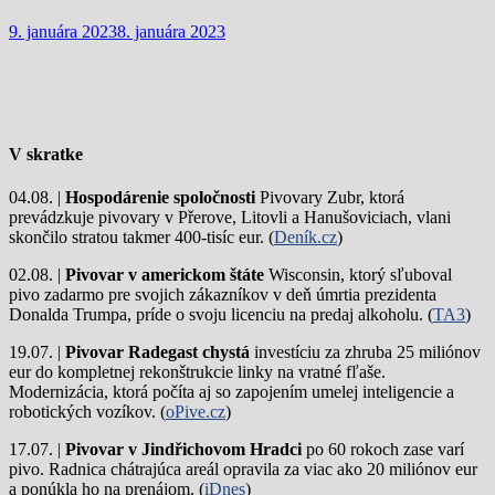
9. januára 2023
8. januára 2023
V skratke
04.08. |
Hospodárenie spoločnosti
Pivovary Zubr, ktorá
prevádzkuje pivovary v Přerove, Litovli a Hanušoviciach, vlani
skončilo stratou takmer 400-tisíc eur. (
Deník.cz
)
02.08. |
Pivovar v americkom štáte
Wisconsin, ktorý sľuboval
pivo zadarmo pre svojich zákazníkov v deň úmrtia prezidenta
Donalda Trumpa, príde o svoju licenciu na predaj alkoholu. (
TA3
)
19.07. |
Pivovar Radegast chystá
investíciu za zhruba 25 miliónov
eur do kompletnej rekonštrukcie linky na vratné fľaše.
Modernizácia, ktorá počíta aj so zapojením umelej inteligencie a
robotických vozíkov. (
oPive.cz
)
17.07. |
Pivovar v Jindřichovom Hradci
po 60 rokoch zase varí
pivo.
Radnica chátrajúca areál opravila za viac ako 20 miliónov eur
a ponúkla ho na prenájom. (
iDnes
)