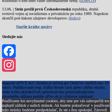
Rozhodlo o tom dnes valné zhromaždenie firmy. (
iDnes.cz
)
13.06. |
Stein prežil prvú Československú
republiku, druhú
svetovú vojnu aj socializmus a privatizáciu po roku 1989. Napokon
skončil pod tlakom záujmov developerov. (
Index
)
Staršie krátke správy
Sledujte nás
Facebook
Instagram
magazín oPIVE.sk© Stránka je určená pre čitateľov starších ako 18
rokov. Publikovanie resp. ďalšie šírenie časti alebo celého obsahu
tohto webu akýmkoľvek spôsobom bez predchádzajúceho
písomného súhlasu portálu oPive.sk je výslovne zakázané.
Používame len nevyhnutné cookies, aby sme pre vás zabezpečili ten
najlepší zážitok z našich stránok. Ak budete pokračovať v používaní
tejto stránky budeme predpokladať, že ste s ňou spokojní. Zároveň