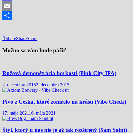
Mastodon
Email
Share
Share
Share
Share
Možno sa vám bude páčiť
Ružová demonštrácia horkosti (Pink City IPA)
2. decembra 2015
2. decembra 2015
Pivo z Česka, ktoré zomrelo na krásu (Vibe Check)
17. mája 2021
16. mája 2021
Štýl, ktorý u nás nie je až tak rozšírený (5am Saint)