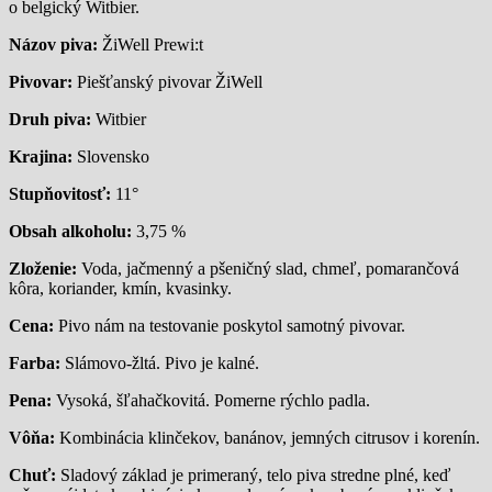
o belgický Witbier.
Názov piva:
ŽiWell Prewi:t
Pivovar:
Piešťanský pivovar ŽiWell
Druh piva:
Witbier
Krajina:
Slovensko
Stupňovitosť:
11°
Obsah alkoholu:
3,75 %
Zloženie:
Voda, jačmenný a pšeničný slad, chmeľ, pomarančová
kôra, koriander, kmín, kvasinky.
Cena:
Pivo nám na testovanie poskytol samotný pivovar.
Farba:
Slámovo-žltá. Pivo je kalné.
Pena:
Vysoká, šľahačkovitá. Pomerne rýchlo padla.
Vôňa:
Kombinácia klinčekov, banánov, jemných citrusov i korenín.
Chuť:
Sladový základ je primeraný, telo piva stredne plné, keď