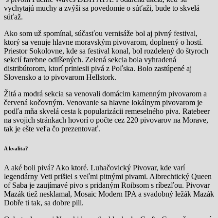
vychytajú muchy a zvýši sa povedomie o súťaži, bude to skvelá
súťaž.
Ako som už spomínal, súčasťou vernisáže bol aj pivný festival,
ktorý sa venuje hlavne moravským pivovarom, doplnený o hostí.
Priestor Sokolovne, kde sa festival konal, bol rozdelený do štyroch
sekcií farebne odlíšených. Zelená sekcia bola vyhradená
distribútorom, ktorí priniesli pivá z Poľska. Bolo zastúpené aj
Slovensko a to pivovarom Hellstork.
Žltá a modrá sekcia sa venovali domácim kamenným pivovarom a
červená kočovným. Venovanie sa hlavne lokálnym pivovarom je
podľa mňa skvelá cesta k popularizácii remeselného piva. Ratebeer
na svojich stránkach hovorí o počte cez 220 pivovarov na Morave,
tak je ešte veľa čo prezentovať.
A kvalita?
A aké boli pivá? Ako ktoré. Luhačovický Pivovar, kde varí
legendárny Veti prišiel s veľmi pitnými pivami. Albrechtický Queen
of Saba je zaujímavé pivo s pridaným Roibsom s ríbezľou. Pivovar
Mazák tiež nesklamal, Mosaic Modern IPA a svadobný ležák Mazák
Dobře ti tak, sa dobre pili.