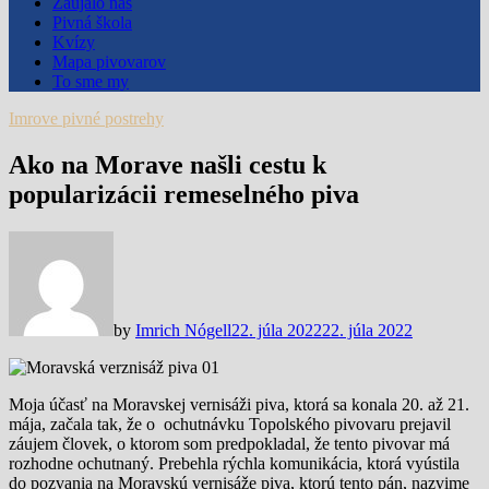
Zaujalo nás
Pivná škola
Kvízy
Mapa pivovarov
To sme my
Imrove pivné postrehy
Ako na Morave našli cestu k
popularizácii remeselného piva
by
Imrich Nógell
22. júla 2022
22. júla 2022
Moja účasť na Moravskej vernisáži piva, ktorá sa konala 20. až 21.
mája, začala tak, že o ochutnávku Topolského pivovaru prejavil
záujem človek, o ktorom som predpokladal, že tento pivovar má
rozhodne ochutnaný. Prebehla rýchla komunikácia, ktorá vyústila
do pozvania na Moravskú vernisáže piva, ktorú tento pán, nazvime