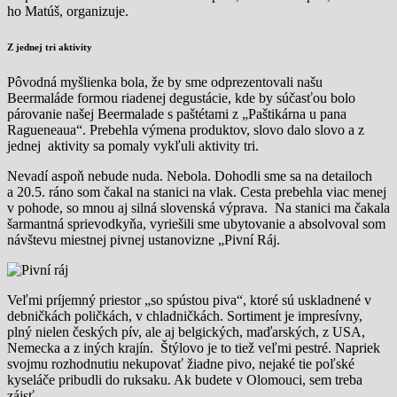
ho Matúš, organizuje.
Z jednej tri aktivity
Pôvodná myšlienka bola, že by sme odprezentovali našu
Beermaláde formou riadenej degustácie, kde by súčasťou bolo
párovanie našej Beermalade s paštétami z „Paštikárna u pana
Ragueneaua“. Prebehla výmena produktov, slovo dalo slovo a z
jednej aktivity sa pomaly vykľuli aktivity tri.
Nevadí aspoň nebude nuda. Nebola. Dohodli sme sa na detailoch
a 20.5. ráno som čakal na stanici na vlak. Cesta prebehla viac menej
v pohode, so mnou aj silná slovenská výprava. Na stanici ma čakala
šarmantná sprievodkyňa, vyriešili sme ubytovanie a absolvoval som
návštevu miestnej pivnej ustanovizne „Pivní Ráj.
Veľmi príjemný priestor „so spústou piva“, ktoré sú uskladnené v
debničkách poličkách, v chladničkách. Sortiment je impresívny,
plný nielen českých pív, ale aj belgických, maďarských, z USA,
Nemecka a z iných krajín. Štýlovo je to tiež veľmi pestré. Napriek
svojmu rozhodnutiu nekupovať žiadne pivo, nejaké tie poľské
kyseláče pribudli do ruksaku. Ak budete v Olomouci, sem treba
zájsť.