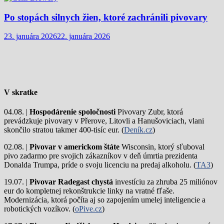
Po stopách silnych žien, ktoré zachránili pivovary
23. januára 2026
22. januára 2026
V skratke
04.08. |
Hospodárenie spoločnosti
Pivovary Zubr, ktorá
prevádzkuje pivovary v Přerove, Litovli a Hanušoviciach, vlani
skončilo stratou takmer 400-tisíc eur. (
Deník.cz
)
02.08. |
Pivovar v americkom štáte
Wisconsin, ktorý sľuboval
pivo zadarmo pre svojich zákazníkov v deň úmrtia prezidenta
Donalda Trumpa, príde o svoju licenciu na predaj alkoholu. (
TA3
)
19.07. |
Pivovar Radegast chystá
investíciu za zhruba 25 miliónov
eur do kompletnej rekonštrukcie linky na vratné fľaše.
Modernizácia, ktorá počíta aj so zapojením umelej inteligencie a
robotických vozíkov. (
oPive.cz
)