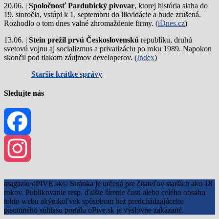
20.06. |
Spoločnosť Pardubický pivovar
, ktorej história siaha do
19. storočia, vstúpi k 1. septembru do likvidácie a bude zrušená.
Rozhodlo o tom dnes valné zhromaždenie firmy. (
iDnes.cz
)
13.06. |
Stein prežil prvú Československú
republiku, druhú
svetovú vojnu aj socializmus a privatizáciu po roku 1989. Napokon
skončil pod tlakom záujmov developerov. (
Index
)
Staršie krátke správy
Sledujte nás
Facebook
Instagram
magazín oPIVE.sk© Stránka je určená pre čitateľov starších ako 18
rokov. Publikovanie resp. ďalšie šírenie časti alebo celého obsahu
tohto webu akýmkoľvek spôsobom bez predchádzajúceho
písomného súhlasu portálu oPive.sk je výslovne zakázané.