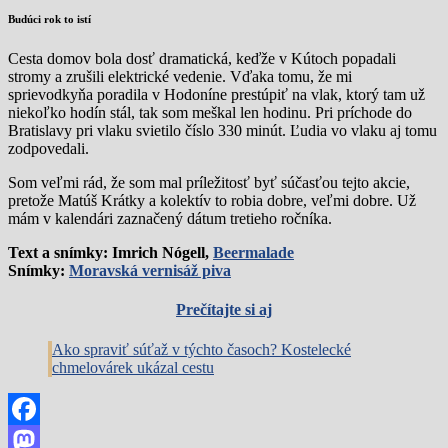
Budúci rok to istí
Cesta domov bola dosť dramatická, keďže v Kútoch popadali
stromy a zrušili elektrické vedenie. Vďaka tomu, že mi
sprievodkyňa poradila v Hodoníne prestúpiť na vlak, ktorý tam už
niekoľko hodín stál, tak som meškal len hodinu. Pri príchode do
Bratislavy pri vlaku svietilo číslo 330 minút. Ľudia vo vlaku aj tomu
zodpovedali.
Som veľmi rád, že som mal príležitosť byť súčasťou tejto akcie,
pretože Matúš Krátky a kolektív to robia dobre, veľmi dobre. Už
mám v kalendári zaznačený dátum tretieho ročníka.
Text a snímky: Imrich Nógell,
Beermalade
Snímky:
Moravská vernisáž piva
Prečítajte si aj
Ako spraviť súťaž v týchto časoch? Kostelecké
chmelovárek ukázal cestu
Facebook