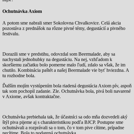
Ochutnávka Axiom
A potom sme nabrali smer Sokolovna Chvalkovice. Celá akcia
pozostáva z prednášok na rôzne pivné témy, degustácií a pivného
festivalu.
Dorazili sme v predstihu, odovzdal som Beermalade, aby sa
nachystali jednohubky na degustáciu. Na nej, vzhľadom k
skoršiemu začiatku bolo pomerne malo ľudí, zdalo sa však, že im
chutilo. Kombinácia paštét a našej Beermalade vie byť hviezdna. A
tu rozhodne bola.
Ďalším mojím vystúpením bola riadená degustácia Axiom pív, aspoň
tak som pochopil zadanie. Zle. Ochutnávka bola, pivá boli navarené
v Axiome, avšak kontraktačne.
Ochutnávka prebiehala tak, že účastníci sa odo mňa dozvedeli aký
štýl piva pijeme aj s charakteristikou podľa BJCP. Postupne sme
ochutnávali a rozprávali sa o tom, čo v tom pive cítime, prípadne
necítime. Bola to podarená ochutnávka.