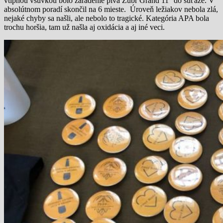
vtipnou vsuvkou bolo zaradenie piva Zubr Grand 11° do súťaže. V
absolútnom poradí skončil na 6 mieste. Úroveň ležiakov nebola zlá,
nejaké chyby sa našli, ale nebolo to tragické. Kategória APA bola
trochu horšia, tam už našla aj oxidácia a aj iné veci.