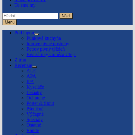
To sme my
Hľadať:
Menu
Pod lupou
Show
Punková kuchyňa
sub
Imrove pivné postrehy
menu
Petrov pivný týždeň
Bez záruky Guñéza Uleja
Z trhu
Recenzie
Show
ALE
sub
APA
menu
IPA
Kyseláče
Ležiaky
Ochutené
Porter & Stout
Pšeničné
Výčapné
Špeciály
Ostatné
Rande