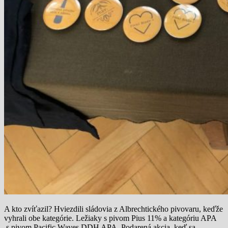
A kto zvíťazil? Hviezdili sládovia z Albrechtického pivovaru, keďže
vyhrali obe kategórie. Ležiaky s pivom Pius 11% a kategóriu APA
s pivom Pacific Waves DDH APA. Podarená akcia, keď sa