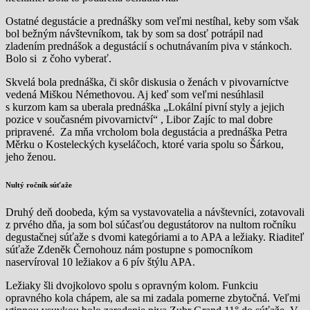
Ostatné degustácie a prednášky som veľmi nestíhal, keby som však
bol bežným návštevníkom, tak by som sa dosť potrápil nad
zladením prednášok a degustácií s ochutnávaním piva v stánkoch.
Bolo si z čoho vyberať.
Skvelá bola prednáška, či skôr diskusia o ženách v pivovarníctve
vedená Miškou Némethovou. Aj keď som veľmi nesúhlasil
s kurzom kam sa uberala prednáška „Lokální pivní styly a jejich
pozice v současném pivovarnictví“ , Libor Zajíc to mal dobre
pripravené. Za mňa vrcholom bola degustácia a prednáška Petra
Měrku o Kosteleckých kyseláčoch, ktoré varia spolu so Šárkou,
jeho ženou.
Nultý ročník súťaže
Druhý deň doobeda, kým sa vystavovatelia a návštevníci, zotavovali
z prvého dňa, ja som bol súčasťou degustátorov na nultom ročníku
degustačnej súťaže s dvomi kategóriami a to APA a ležiaky. Riaditeľ
súťaže Zdeněk Černohouz nám postupne s pomocníkom
naservíroval 10 ležiakov a 6 pív štýlu APA.
Ležiaky šli dvojkolovo spolu s opravným kolom. Funkciu
opravného kola chápem, ale sa mi zadala pomerne zbytočná. Veľmi