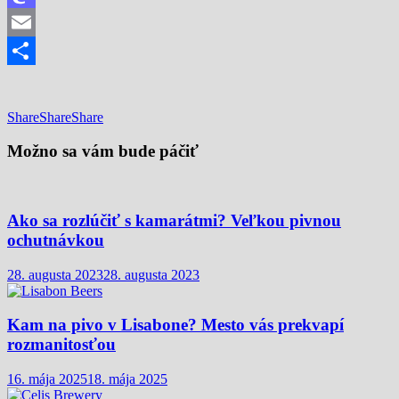
Mastodon
Email
Share
Share
Share
Share
Možno sa vám bude páčiť
Ako sa rozlúčiť s kamarátmi? Veľkou pivnou
ochutnávkou
28. augusta 2023
28. augusta 2023
Kam na pivo v Lisabone? Mesto vás prekvapí
rozmanitosťou
16. mája 2025
18. mája 2025