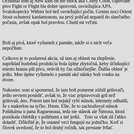
Ochutnal som aj New kids on the block aka Crafty Coon, čapované
pivo Fight or Flight bla dobre spravená, osviežujúca APA.
Svatokopecky Witbier bol tiež osviežujúci počin. Genius noci Orient
Stout ochutený kardamonom, na prvý pohľad nepatril do slnečného
počasia, avšak opak bol pravdou. Chutil mi veľmi.
Boli aj pivá, ktoré vyšumeli z pamäte, takže si o nich veľa
nepočítate.
Celkovo je to podarená akcia, sú tam aj oblasti na zlepšenie,
napríklad hudobná produkcia bola úplne zbytočná, keby účinkujúci
miesto hrania pili pivo, strávili by čas užitočnejšie. Ďalšia oblasť je
jedlo. Mne úplne vyšumelo z pamäti aké stánky boli vonku na
dvore.
Nakoniec som si spomenul, že tam boli pomerne zúfalí grilovači,
jedlo neviem posúdiť, avšak to, že viac pripravovali gril než
grilovali, áno. Potom tam bol nejaký rybí stánok, internety odhalili,
že s makrelou na tyčke. Hmm. Ešte, že to zachraňoval stánok
Paštikárna u pana Ragueneaua, teda nie stánok ale Šimona, ktorá
ponúkala chlebíky s paštétami a iné jedlá. Toto sa však dá ľahko
doladiť. Dôležité je, že ostatné veci fungujú na jedničku. Keď si
človek uvedomí, že to bol druhý ročník, tak prestane frflať.