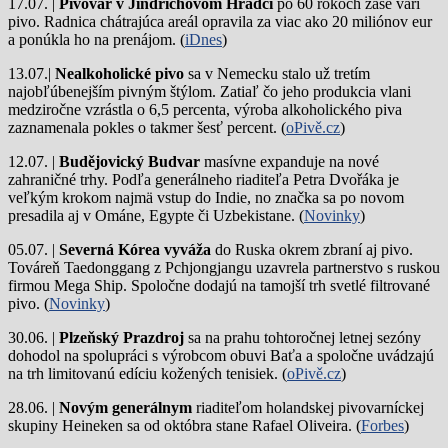
17.07. |
Pivovar v Jindřichovom Hradci
po 60 rokoch zase varí
pivo.
Radnica chátrajúca areál opravila za viac ako 20 miliónov eur
a ponúkla ho na prenájom. (
iDnes
)
13.07.|
Nealkoholické pivo
sa v Nemecku stalo už tretím
najobľúbenejším pivným štýlom. Zatiaľ čo jeho produkcia vlani
medziročne vzrástla o 6,5 percenta, výroba alkoholického piva
zaznamenala pokles o takmer šesť percent. (
oPivě.cz
)
12.07. |
Budějovický Budvar
masívne expanduje na nové
zahraničné trhy. Podľa generálneho riaditeľa Petra Dvořáka je
veľkým krokom najmä vstup do Indie, no značka sa po novom
presadila aj v Ománe, Egypte či Uzbekistane. (
Novinky
)
05.07. |
Severná Kórea vyváža
do Ruska okrem zbraní aj pivo.
Továreň Taedonggang z Pchjongjangu uzavrela partnerstvo s ruskou
firmou Mega Ship. Spoločne dodajú na tamojší trh svetlé filtrované
pivo. (
Novinky
)
30.06. |
Plzeňský Prazdroj
sa na prahu tohtoročnej letnej sezóny
dohodol na spolupráci s výrobcom obuvi Baťa a spoločne uvádzajú
na trh limitovanú edíciu kožených tenisiek. (
oPivě.cz
)
28.06. |
Novým generálnym
riaditeľom holandskej pivovarníckej
skupiny Heineken sa od októbra stane Rafael Oliveira. (
Forbes
)