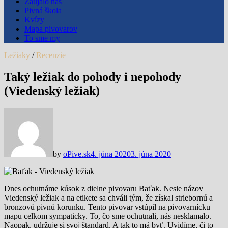
Zaujalo nás
Pivná škola
Kvízy
Mapa pivovarov
To sme my
Ležiaky
/
Recenzie
Taký ležiak do pohody i nepohody
(Viedenský ležiak)
by
oPive.sk
4. júna 2020
3. júna 2020
Dnes ochutnáme kúsok z dielne pivovaru Baťak. Nesie názov
Viedenský ležiak a na etikete sa chváli tým, že získal striebornú a
bronzovú pivnú korunku. Tento pivovar vstúpil na pivovarnícku
mapu celkom sympaticky. To, čo sme ochutnali, nás nesklamalo.
Naopak, udržuje si svoj štandard. A tak to má byť. Uvidíme, či to