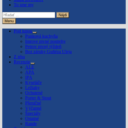
To sme my
Hľadať:
Menu
Pod lupou
Show
Punková kuchyňa
sub
Imrove pivné postrehy
menu
Petrov pivný týždeň
Bez záruky Guñéza Uleja
Z trhu
Recenzie
Show
ALE
sub
APA
menu
IPA
Kyseláče
Ležiaky
Ochutené
Porter & Stout
Pšeničné
Výčapné
Špeciály
Ostatné
Rande