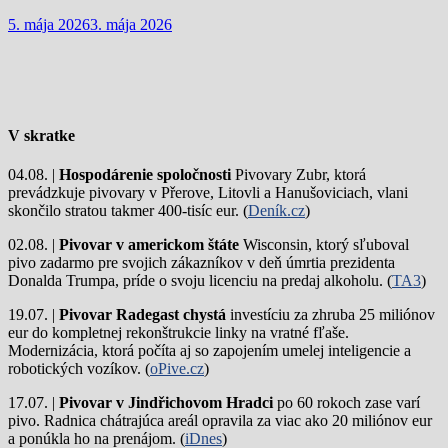
5. mája 2026
3. mája 2026
V skratke
04.08. |
Hospodárenie spoločnosti
Pivovary Zubr, ktorá
prevádzkuje pivovary v Přerove, Litovli a Hanušoviciach, vlani
skončilo stratou takmer 400-tisíc eur. (
Deník.cz
)
02.08. |
Pivovar v americkom štáte
Wisconsin, ktorý sľuboval
pivo zadarmo pre svojich zákazníkov v deň úmrtia prezidenta
Donalda Trumpa, príde o svoju licenciu na predaj alkoholu. (
TA3
)
19.07. |
Pivovar Radegast chystá
investíciu za zhruba 25 miliónov
eur do kompletnej rekonštrukcie linky na vratné fľaše.
Modernizácia, ktorá počíta aj so zapojením umelej inteligencie a
robotických vozíkov. (
oPive.cz
)
17.07. |
Pivovar v Jindřichovom Hradci
po 60 rokoch zase varí
pivo.
Radnica chátrajúca areál opravila za viac ako 20 miliónov eur
a ponúkla ho na prenájom. (
iDnes
)