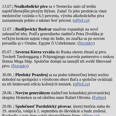
13.07.|
Nealkoholické pivo
sa v Nemecku stalo už tretím
najobľúbenejším pivným štýlom. Zatiaľ čo jeho produkcia vlani
medziročne vzrástla o 6,5 percenta, výroba alkoholického piva
zaznamenala pokles o takmer šesť percent. (
oPivě.cz
)
12.07. |
Budějovický Budvar
masívne expanduje na nové
zahraničné trhy. Podľa generálneho riaditeľa Petra Dvořáka je
veľkým krokom najmä vstup do Indie, no značka sa po novom
presadila aj v Ománe, Egypte či Uzbekistane. (
Novinky
)
05.07. |
Severná Kórea vyváža
do Ruska okrem zbraní aj pivo.
Továreň Taedonggang z Pchjongjangu uzavrela partnerstvo s ruskou
firmou Mega Ship. Spoločne dodajú na tamojší trh svetlé filtrované
pivo. (
Novinky
)
30.06. |
Plzeňský Prazdroj
sa na prahu tohtoročnej letnej sezóny
dohodol na spolupráci s výrobcom obuvi Baťa a spoločne uvádzajú
na trh limitovanú edíciu kožených tenisiek. (
oPivě.cz
)
28.06. |
Novým generálnym
riaditeľom holandskej pivovarníckej
skupiny Heineken sa od októbra stane Rafael Oliveira. (
Forbes
)
20.06. |
Spoločnosť Pardubický pivovar
, ktorej história siaha do
19. storočia, vstúpi k 1. septembru do likvidácie a bude zrušená.
Rozhodlo o tom dnes valné zhromaždenie firmy. (
iDnes.cz
)