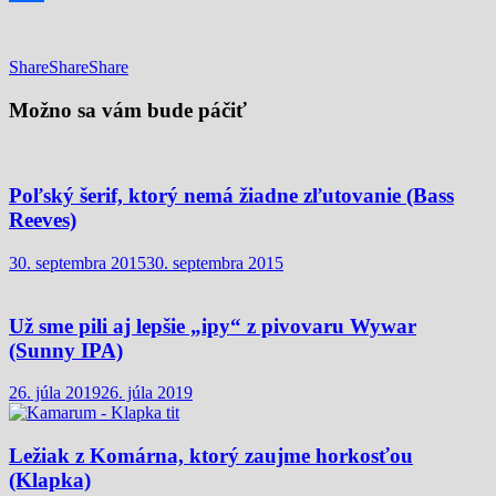
Share
Share
Share
Share
Možno sa vám bude páčiť
Poľský šerif, ktorý nemá žiadne zľutovanie (Bass
Reeves)
30. septembra 2015
30. septembra 2015
Už sme pili aj lepšie „ipy“ z pivovaru Wywar
(Sunny IPA)
26. júla 2019
26. júla 2019
Ležiak z Komárna, ktorý zaujme horkosťou
(Klapka)