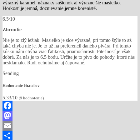
výrazný karamel, náznaky sušienok aj výraznejšie masielko.
Horkosť je jemná, doznievanie jemne korenisté.
6.5/10
Zhrnutie
Nie je to zlý ležiak. Masielko je síce výrazné, pri tomto štýle to až
taká chyba nie je. Je to už na preferencii daného pivára. Pri tomto
kúsku nám chýba viac ľahkosti, priamočiarosti. Piteľnosť je však
dobrá. Za nás je to 6,5 bodu. Určite je to pivo do pohody, ktoré nás
nesklamalo. Radi ochutnáme aj čapované.
Sending
Hodnotenie čitateľov
5.33/10
(
9
hodnotenie)
Facebook
Mastodon
Email