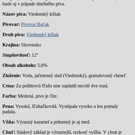
bude aj v prípade dnešného piva.
Názov piva:
Viedenský ležiak
Pivovar:
Pivovar Baťak
Druh piva:
Viedenský ležiak
Krajina:
Slovensko
Stupňovitosť:
12°
Obsah alkoholu:
5,0%
Zloženie:
Voda, jačmenný slad (Viedenský), granulovaný chmeľ.
Cena:
Za pollitrovú fľašu sme zaplatili necelé dve eurá.
Farba:
Medená, pivo je číre.
Pena:
Vysoká, šľahačkovitá. Vystúpala vysoko a len pomaly
padala.
Vôňa:
Výrazný karamel a prítomný je aj med.
Chuť:
Sladový základ je výraznejší, rezkosť vyššia. V chuti je