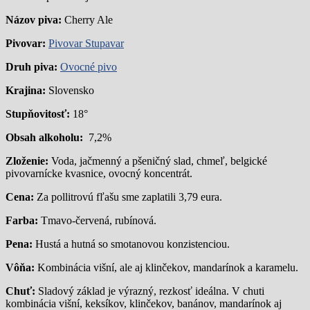
Názov piva:
Cherry Ale
Pivovar:
Pivovar Stupavar
Druh piva:
Ovocné pivo
Krajina:
Slovensko
Stupňovitosť:
18°
Obsah alkoholu:
7,2%
Zloženie:
Voda, jačmenný a pšeničný slad, chmeľ, belgické
pivovarnícke kvasnice, ovocný koncentrát.
Cena:
Za pollitrovú fľašu sme zaplatili 3,79 eura.
Farba:
Tmavo-červená, rubínová.
Pena:
Hustá a hutná so smotanovou konzistenciou.
Vôňa:
Kombinácia višní, ale aj klinčekov, mandarínok a karamelu.
Chuť:
Sladový základ je výrazný, rezkosť ideálna. V chuti
kombinácia višní, keksíkov, klinčekov, banánov, mandarínok aj