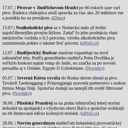
17.07. |
Pivovar v Jindřichovom Hradci
po 60 rokoch zase varí
pivo.
Radnica chátrajúca areál opravila za viac ako 20 miliónov eur
a ponúkla ho na prenájom. (
iDnes
)
13.07.|
Nealkoholické pivo
sa v Nemecku stalo už tretím
najobľúbenejším pivným štýlom. Zatiaľ čo jeho produkcia vlani
medziročne vzrástla o 6,5 percenta, výroba alkoholického piva
zaznamenala pokles o takmer šesť percent. (
oPivě.cz
)
12.07. |
Budějovický Budvar
masívne expanduje na nové
zahraničné trhy. Podľa generálneho riaditeľa Petra Dvořáka je
veľkým krokom najmä vstup do Indie, no značka sa po novom
presadila aj v Ománe, Egypte či Uzbekistane. (
Novinky
)
05.07. |
Severná Kórea vyváža
do Ruska okrem zbraní aj pivo.
Továreň Taedonggang z Pchjongjangu uzavrela partnerstvo s ruskou
firmou Mega Ship. Spoločne dodajú na tamojší trh svetlé filtrované
pivo. (
Novinky
)
30.06. |
Plzeňský Prazdroj
sa na prahu tohtoročnej letnej sezóny
dohodol na spolupráci s výrobcom obuvi Baťa a spoločne uvádzajú
na trh limitovanú edíciu kožených tenisiek. (
oPivě.cz
)
28.06. |
Novým generálnym
riaditeľom holandskej pivovarníckej