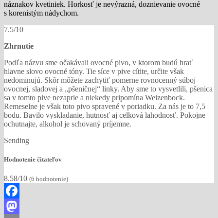
náznakov kvetiniek. Horkosť je nevýrazná, doznievanie ovocné
s korenistým nádychom.
7.5/10
Zhrnutie
Podľa názvu sme očakávali ovocné pivo, v ktorom budú hrať
hlavne slovo ovocné tóny. Tie síce v pive cítite, určite však
nedominujú. Skôr môžete zachytiť pomerne rovnocenný súboj
ovocnej, sladovej a „pšeničnej“ linky. Aby sme to vysvetlili, pšenica
sa v tomto pive nezaprie a niekedy pripomína Weizenbock.
Remeselne je však toto pivo spravené v poriadku. Za nás je to 7,5
bodu. Bavilo vyskladanie, hutnosť aj celková lahodnosť. Pokojne
ochutnajte, alkohol je schovaný príjemne.
Sending
Hodnotenie čitateľov
8.58/10
(
6
hodnotenie)
Facebook