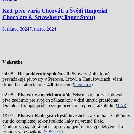
Keď pivo varia Chorváti a Švédi (Imperial
Chocolate & Strawberry liquer Stout)
8. marca 2024
7. marca 2024
V skratke
04.08. |
Hospodárenie spoločnosti
Pivovary Zubr, ktorá
prevádzkuje pivovary v Přerove, Litovli a Hanušoviciach, vlani
skončilo stratou takmer 400-tisíc eur. (
Deník.cz
)
02.08. |
Pivovar v americkom štáte
Wisconsin, ktorý sľuboval
pivo zadarmo pre svojich zákazníkov v deň úmrtia prezidenta
Donalda Trumpa, príde o svoju licenciu na predaj alkoholu. (
TA3
)
19.07. |
Pivovar Radegast chystá
investíciu za zhruba 25 miliónov
eur do kompletnej rekonštrukcie linky na vratné fľaše.
Modernizácia, ktorá počíta aj so zapojením umelej inteligencie a
robotických vozíkov. (
oPive.cz
)