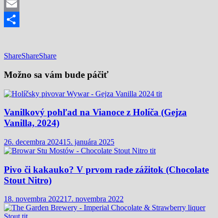
Mastodon
Email
Share
Share
Share
Share
Možno sa vám bude páčiť
Vanilkový pohľad na Vianoce z Holíča (Gejza
Vanilla, 2024)
26. decembra 2024
15. januára 2025
Pivo či kakauko? V prvom rade zážitok (Chocolate
Stout Nitro)
18. novembra 2022
17. novembra 2022