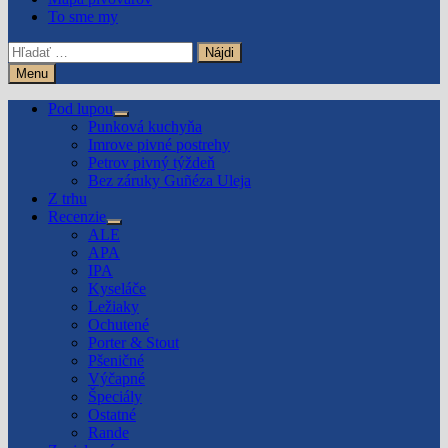
To sme my
Hľadať:
Menu
Pod lupou
Show
Punková kuchyňa
sub
Imrove pivné postrehy
menu
Petrov pivný týždeň
Bez záruky Guñéza Uleja
Z trhu
Recenzie
Show
ALE
sub
APA
menu
IPA
Kyseláče
Ležiaky
Ochutené
Porter & Stout
Pšeničné
Výčapné
Špeciály
Ostatné
Rande