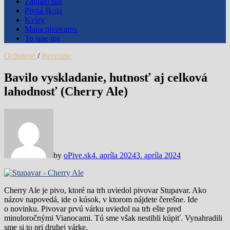
Zaujalo nás
Pivná škola
Kvízy
Mapa pivovarov
To sme my
Ochutené
/
Recenzie
Bavilo vyskladanie, hutnosť aj celková
lahodnosť (Cherry Ale)
by
oPive.sk
4. apríla 2024
3. apríla 2024
Cherry Ale je pivo, ktoré na trh uviedol pivovar Stupavar. Ako
názov napovedá, ide o kúsok, v ktorom nájdete čerešne. Ide
o novinku. Pivovar prvú várku uviedol na trh ešte pred
minuloročnými Vianocami. Tú sme však nestihli kúpiť. Vynahradili
sme si to pri druhej várke.