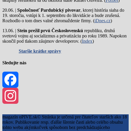
skupiny Heineken sa od októbra stane Rafael Oliveira. (
Forbes
)
20.06. |
Spoločnosť Pardubický pivovar
, ktorej história siaha do
19. storočia, vstúpi k 1. septembru do likvidácie a bude zrušená.
Rozhodlo o tom dnes valné zhromaždenie firmy. (
iDnes.cz
)
13.06. |
Stein prežil prvú Československú
republiku, druhú
svetovú vojnu aj socializmus a privatizáciu po roku 1989. Napokon
skončil pod tlakom záujmov developerov. (
Index
)
Staršie krátke správy
Sledujte nás
Facebook
Instagram
magazín oPIVE.sk© Stránka je určená pre čitateľov starších ako 18
rokov. Publikovanie resp. ďalšie šírenie časti alebo celého obsahu
tohto webu akýmkoľvek spôsobom bez predchádzajúceho