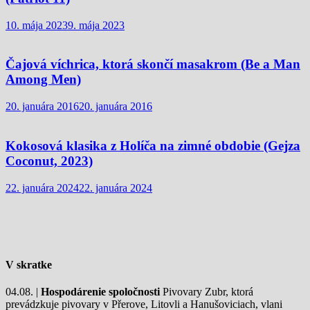
10. mája 2023
9. mája 2023
Čajová víchrica, ktorá skončí masakrom (Be a Man
Among Men)
20. januára 2016
20. januára 2016
Kokosová klasika z Holíča na zimné obdobie (Gejza
Coconut, 2023)
22. januára 2024
22. januára 2024
V skratke
04.08. |
Hospodárenie spoločnosti
Pivovary Zubr, ktorá
prevádzkuje pivovary v Přerove, Litovli a Hanušoviciach, vlani