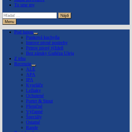
To sme my
Hľadať:
Menu
Pod lupou
Show
Punková kuchyňa
sub
Imrove pivné postrehy
menu
Petrov pivný týždeň
Bez záruky Guñéza Uleja
Z trhu
Recenzie
Show
ALE
sub
APA
menu
IPA
Kyseláče
Ležiaky
Ochutené
Porter & Stout
Pšeničné
Výčapné
Špeciály
Ostatné
Rande