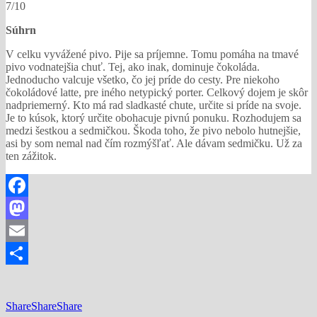
7/10
Súhrn
V celku vyvážené pivo. Pije sa príjemne. Tomu pomáha na tmavé
pivo vodnatejšia chuť. Tej, ako inak, dominuje čokoláda.
Jednoducho valcuje všetko, čo jej príde do cesty. Pre niekoho
čokoládové latte, pre iného netypický porter. Celkový dojem je skôr
nadpriemerný. Kto má rad sladkasté chute, určite si príde na svoje.
Je to kúsok, ktorý určite obohacuje pivnú ponuku. Rozhodujem sa
medzi šestkou a sedmičkou. Škoda toho, že pivo nebolo hutnejšie,
asi by som nemal nad čím rozmýšľať. Ale dávam sedmičku. Už za
ten zážitok.
Facebook
Mastodon
Email
Share
Share
Share
Share