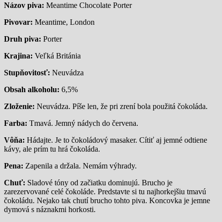
Názov piva:
Meantime Chocolate Porter
Pivovar:
Meantime, London
Druh piva:
Porter
Krajina:
Veľká Británia
Stupňovitosť:
Neuvádza
Obsah alkoholu:
6,5%
Zloženie:
Neuvádza. Píše len, že pri zrení bola použitá čokoláda.
Farba:
Tmavá. Jemný nádych do červena.
Vôňa:
Hádajte. Je to čokoládový masaker. Cítiť aj jemné odtiene
kávy, ale prím tu hrá čokoláda.
Pena:
Zapenila a držala. Nemám výhrady.
Chuť:
Sladové tóny od začiatku dominujú. Brucho je
zarezervované celé čokoláde. Predstavte si tu najhorkejšiu tmavú
čokoládu. Nejako tak chutí brucho tohto piva. Koncovka je jemne
dymová s náznakmi horkosti.