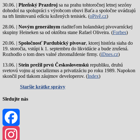
30.06. |
Plzeňský Prazdroj
sa na prahu tohtoročnej letnej sezóny
dohodol na spolupráci s výrobcom obuvi Baťa a spoločne uvádzajú
na trh limitovanú edíciu kožených tenisiek. (
oPivě.cz
)
28.06. |
Novým generálnym
riaditeľom holandskej pivovarníckej
skupiny Heineken sa od októbra stane Rafael Oliveira. (
Forbes
)
20.06. |
Spoločnosť Pardubický pivovar
, ktorej história siaha do
19. storočia, vstúpi k 1. septembru do likvidácie a bude zrušená.
Rozhodlo o tom dnes valné zhromaždenie firmy. (
iDnes.cz
)
13.06. |
Stein prežil prvú Československú
republiku, druhú
svetovú vojnu aj socializmus a privatizáciu po roku 1989. Napokon
skončil pod tlakom záujmov developerov. (
Index
)
Staršie krátke správy
Sledujte nás
Facebook