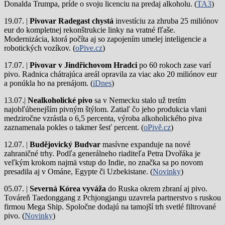
Donalda Trumpa, príde o svoju licenciu na predaj alkoholu. (
TA3
)
19.07. |
Pivovar Radegast chystá
investíciu za zhruba 25 miliónov
eur do kompletnej rekonštrukcie linky na vratné fľaše.
Modernizácia, ktorá počíta aj so zapojením umelej inteligencie a
robotických vozíkov. (
oPive.cz
)
17.07. |
Pivovar v Jindřichovom Hradci
po 60 rokoch zase varí
pivo.
Radnica chátrajúca areál opravila za viac ako 20 miliónov eur
a ponúkla ho na prenájom. (
iDnes
)
13.07.|
Nealkoholické pivo
sa v Nemecku stalo už tretím
najobľúbenejším pivným štýlom. Zatiaľ čo jeho produkcia vlani
medziročne vzrástla o 6,5 percenta, výroba alkoholického piva
zaznamenala pokles o takmer šesť percent. (
oPivě.cz
)
12.07. |
Budějovický Budvar
masívne expanduje na nové
zahraničné trhy. Podľa generálneho riaditeľa Petra Dvořáka je
veľkým krokom najmä vstup do Indie, no značka sa po novom
presadila aj v Ománe, Egypte či Uzbekistane. (
Novinky
)
05.07. |
Severná Kórea vyváža
do Ruska okrem zbraní aj pivo.
Továreň Taedonggang z Pchjongjangu uzavrela partnerstvo s ruskou
firmou Mega Ship. Spoločne dodajú na tamojší trh svetlé filtrované
pivo. (
Novinky
)