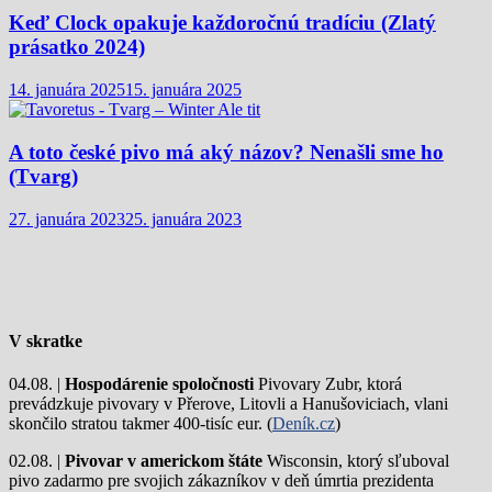
Keď Clock opakuje každoročnú tradíciu (Zlatý
prásatko 2024)
14. januára 2025
15. januára 2025
A toto české pivo má aký názov? Nenašli sme ho
(Tvarg)
27. januára 2023
25. januára 2023
V skratke
04.08. |
Hospodárenie spoločnosti
Pivovary Zubr, ktorá
prevádzkuje pivovary v Přerove, Litovli a Hanušoviciach, vlani
skončilo stratou takmer 400-tisíc eur. (
Deník.cz
)
02.08. |
Pivovar v americkom štáte
Wisconsin, ktorý sľuboval
pivo zadarmo pre svojich zákazníkov v deň úmrtia prezidenta