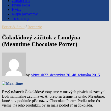
Zaujalo nás
Pivná škola
Kvízy
Mapa pivovarov
To sme my
Porter & Stout
/
Recenzie
Čokoládový zážitok z Londýna
(Meantime Chocolate Porter)
by
oPive.sk
22. decembra 2014
8. februára 2015
Prvý nástrel:
Čokoládové tóny sme v tmavých pivách už zachytili.
Boli minimálne zaujímavé. Aj preto sa tešíme na pivko Meantime,
ktoré si v podtitule píše názov Chocolate Porter. Podľa toho čo
vieme, na jeho produkcii by sa mala podieľať aj čokoláda.