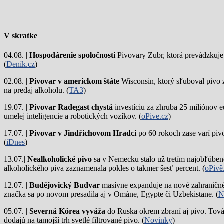
V skratke
04.08. |
Hospodárenie spoločnosti
Pivovary Zubr, ktorá prevádzkuje p
(
Deník.cz
)
02.08. |
Pivovar v americkom štáte
Wisconsin, ktorý sľuboval pivo 
na predaj alkoholu. (
TA3
)
19.07. |
Pivovar Radegast chystá
investíciu za zhruba 25 miliónov e
umelej inteligencie a robotických vozíkov. (
oPive.cz
)
17.07. |
Pivovar v Jindřichovom Hradci
po 60 rokoch zase varí piv
(
iDnes
)
13.07.|
Nealkoholické pivo
sa v Nemecku stalo už tretím najobľúbene
alkoholického piva zaznamenala pokles o takmer šesť percent. (
oPivě
12.07. |
Budějovický Budvar
masívne expanduje na nové zahraničné 
značka sa po novom presadila aj v Ománe, Egypte či Uzbekistane. (
N
05.07. |
Severná Kórea vyváža
do Ruska okrem zbraní aj pivo. Tová
dodajú na tamojší trh svetlé filtrované pivo. (
Novinky
)