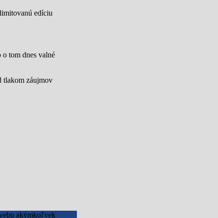
limitovanú edíciu
lo o tom dnes valné
od tlakom záujmov
to webu akýmkoľvek