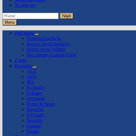
To sme my
Hľadať:
Menu
Pod lupou
Show
Punková kuchyňa
sub
Imrove pivné postrehy
menu
Petrov pivný týždeň
Bez záruky Guñéza Uleja
Z trhu
Recenzie
Show
ALE
sub
APA
menu
IPA
Kyseláče
Ležiaky
Ochutené
Porter & Stout
Pšeničné
Výčapné
Špeciály
Ostatné
Rande