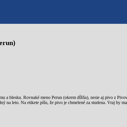
erun)
omu a blesku. Rovnaké meno Perun (okrem dĺžňa), nesie aj pivo z Piv
ný na leto. Na etikete píšu, že pivo je chmelené za studena. Vraj by m