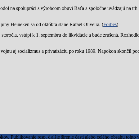
hodol na spolupráci s výrobcom obuvi Baťa a spoločne uvádzajú na trh 
piny Heineken sa od októbra stane Rafael Oliveira. (
Forbes
)
19. storočia, vstúpi k 1. septembru do likvidácie a bude zrušená. Rozhod
 vojnu aj socializmus a privatizáciu po roku 1989. Napokon skončil p
okov. Publikovanie resp. ďalšie šírenie časti alebo celého obsahu toh