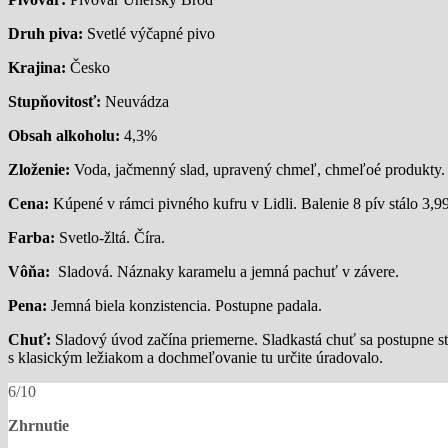
Druh piva:
Svetlé výčapné pivo
Krajina:
Česko
Stupňovitosť:
Neuvádza
Obsah alkoholu:
4,3%
Zloženie:
Voda, jačmenný slad, upravený chmeľ, chmeľoé produkty.
Cena:
Kúpené v rámci pivného kufru v Lidli. Balenie 8 pív stálo 3,99
Farba:
Svetlo-žltá. Číra.
Vôňa:
Sladová. Náznaky karamelu a jemná pachuť v závere.
Pena:
Jemná biela konzistencia. Postupne padala.
Chuť:
Sladový úvod začína priemerne. Sladkastá chuť sa postupne s
s klasickým ležiakom a dochmeľovanie tu určite úradovalo.
6/10
Zhrnutie