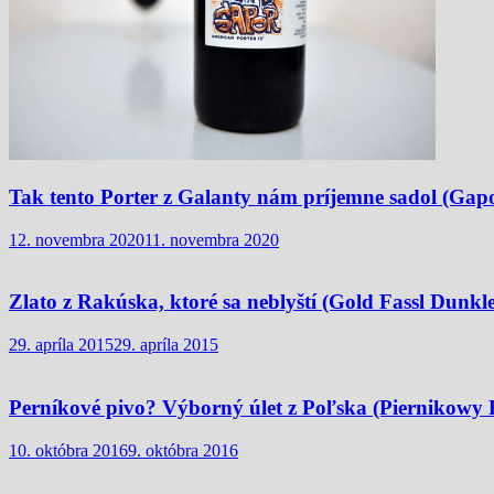
Tak tento Porter z Galanty nám príjemne sadol (Gap
12. novembra 2020
11. novembra 2020
Zlato z Rakúska, ktoré sa neblyští (Gold Fassl Dunkle
29. apríla 2015
29. apríla 2015
Perníkové pivo? Výborný úlet z Poľska (Piernikowy 
10. októbra 2016
9. októbra 2016