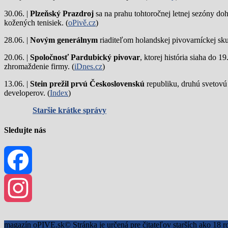
30.06. |
Plzeňský Prazdroj
sa na prahu tohtoročnej letnej sezóny do
kožených tenisiek. (
oPivě.cz
)
28.06. |
Novým generálnym
riaditeľom holandskej pivovarníckej sku
20.06. |
Spoločnosť Pardubický pivovar
, ktorej história siaha do 
zhromaždenie firmy. (
iDnes.cz
)
13.06. |
Stein prežil prvú Československú
republiku, druhú svetovú
developerov. (
Index
)
Staršie krátke správy
Sledujte nás
Facebook
Instagram
magazín oPIVE.sk© Stránka je určená pre čitateľov starších ako 18 r