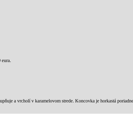
 eura.
tupňuje a vrcholí v karamelovom strede. Koncovka je horkastá poriadn