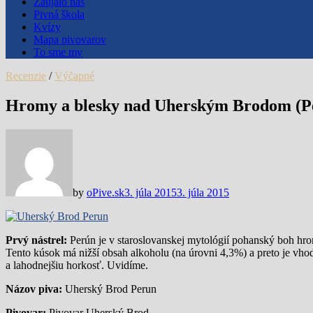
Zaujalo nás
Pivná škola
Kvízy
Mapa pivovarov
To sme my
Recenzie
/
Výčapné
Hromy a blesky nad Uherským Brodom (P
by
oPive.sk
3. júla 2015
3. júla 2015
Prvý nástrel:
Perún je v staroslovanskej mytológií pohanský boh hr
Tento kúsok má nižší obsah alkoholu (na úrovni 4,3%) a preto je vhod
a lahodnejšiu horkosť. Uvidíme.
Názov piva:
Uherský Brod Perun
Pivovar:
Pivovar Uherský Brod