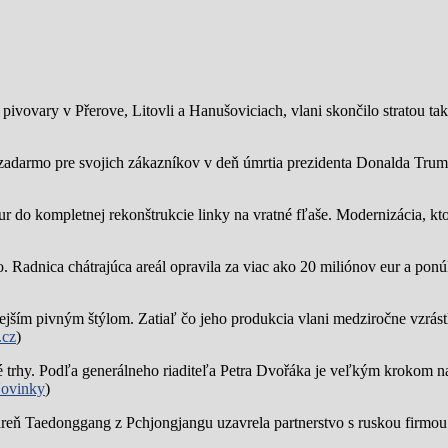
ivovary v Přerove, Litovli a Hanušoviciach, vlani skončilo stratou tak
zadarmo pre svojich zákazníkov v deň úmrtia prezidenta Donalda Trump
ur do kompletnej rekonštrukcie linky na vratné fľaše. Modernizácia, kto
o.
Radnica chátrajúca areál opravila za viac ako 20 miliónov eur a pon
jším pivným štýlom. Zatiaľ čo jeho produkcia vlani medziročne vzrástl
.cz
)
trhy. Podľa generálneho riaditeľa Petra Dvořáka je veľkým krokom na
ovinky
)
reň Taedonggang z Pchjongjangu uzavrela partnerstvo s ruskou firmo