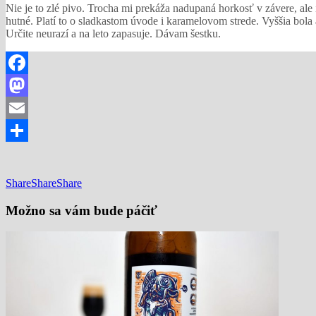
Nie je to zlé pivo. Trocha mi prekáža nadupaná horkosť v závere, ale 
hutné. Platí to o sladkastom úvode i karamelovom strede. Vyššia bola
Určite neurazí a na leto zapasuje. Dávam šestku.
Facebook
Mastodon
Email
Share
Share
Share
Share
Možno sa vám bude páčiť