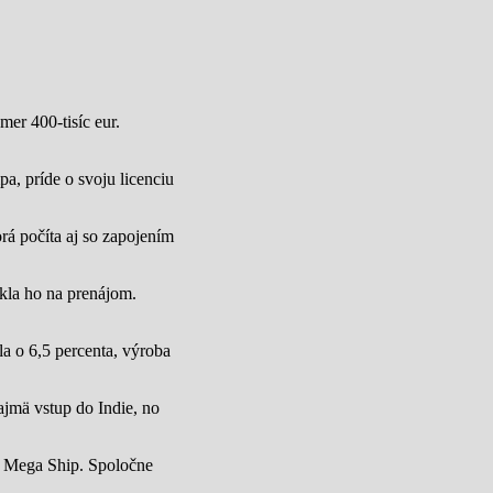
mer 400-tisíc eur.
a, príde o svoju licenciu
rá počíta aj so zapojením
úkla ho na prenájom.
a o 6,5 percenta, výroba
jmä vstup do Indie, no
u Mega Ship. Spoločne