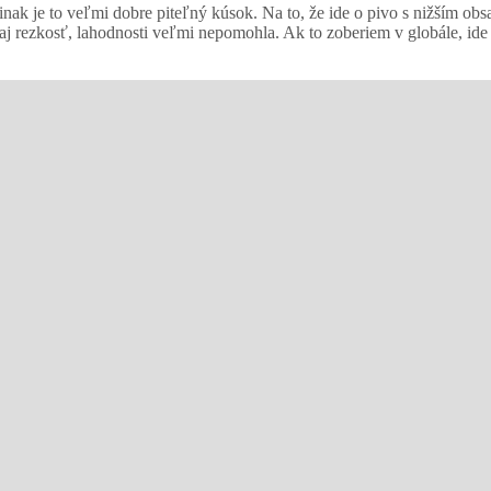
inak je to veľmi dobre piteľný kúsok. Na to, že ide o pivo s nižším ob
 aj rezkosť, lahodnosti veľmi nepomohla. Ak to zoberiem v globále, ide