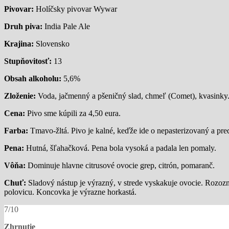
Pivovar:
Holíčsky pivovar Wywar
Druh piva:
India Pale Ale
Krajina:
Slovensko
Stupňovitosť:
13
Obsah alkoholu:
5,6%
Zloženie:
Voda, jačmenný a pšeničný slad, chmeľ (Comet), kvasinky
Cena:
Pivo sme kúpili za 4,50 eura.
Farba:
Tmavo-žltá. Pivo je kalné, keďže ide o nepasterizovaný a pr
Pena:
Hutná, šľahačková. Pena bola vysoká a padala len pomaly.
Vôňa:
Dominuje hlavne citrusové ovocie grep, citrón, pomaranč.
Chuť:
Sladový nástup je výrazný, v strede vyskakuje ovocie. Rozozn
polovicu. Koncovka je výrazne horkastá.
7/10
Zhrnutie