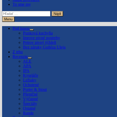
To sme my
Hľadať:
Menu
Pod lupou
Show
Punková kuchyňa
sub
Imrove pivné postrehy
menu
Petrov pivný týždeň
Bez záruky Guñéza Uleja
Z trhu
Recenzie
Show
ALE
sub
APA
menu
IPA
Kyseláče
Ležiaky
Ochutené
Porter & Stout
Pšeničné
Výčapné
Špeciály
Ostatné
Rande