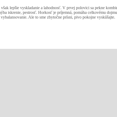
 však lepšie vyskladanie a lahodnosť. V prvej polovici sa pekne kombi
 Chýba iskrenie, pestrosť. Horkosť je príjemná, pomáha celkovému doj
vybalansovanie. Ale to sme zbytočne prísni, pivo pokojne vyskúšajte.