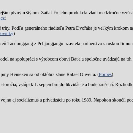
jším pivným štýlom. Zatiaľ čo jeho produkcia vlani medziročne vzrástl
.cz
)
trhy. Podľa generálneho riaditeľa Petra Dvořáka je veľkým krokom na
ovinky
)
reň Taedonggang z Pchjongjangu uzavrela partnerstvo s ruskou firmo
hodol na spolupráci s výrobcom obuvi Baťa a spoločne uvádzajú na trh 
piny Heineken sa od októbra stane Rafael Oliveira. (
Forbes
)
19. storočia, vstúpi k 1. septembru do likvidácie a bude zrušená. Rozhod
 vojnu aj socializmus a privatizáciu po roku 1989. Napokon skončil p