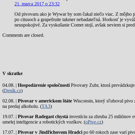
21. marca 2017 o 23:32
Od pivovaru ako je Wywar by som čakal niečo viac. Z môjho po
po citusoch a grapefruite takmer nebadateľná. Horkosť je vyváž
neuspokojivé. Za vyskušanie Comet stojí, avšak neviem si predst
Comments are closed.
V skratke
04.08. |
Hospodárenie spoločnosti
Pivovary Zubr, ktorá prevádzkuje p
(
Deník.cz
)
02.08. |
Pivovar v americkom štáte
Wisconsin, ktorý sľuboval pivo 
na predaj alkoholu. (
TA3
)
19.07. |
Pivovar Radegast chystá
investíciu za zhruba 25 miliónov e
umelej inteligencie a robotických vozíkov. (
oPive.cz
)
17.07. |
Pivovar v Jindřichovom Hradci
po 60 rokoch zase varí piv