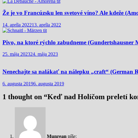
Že je vo Francúzsku len svetové víno? Ale kdeže (Am
14. apríla 2022
13. apríla 2022
Pivo, na ktoré rýchlo zabudneme (Gundertshausner 
25. mája 2023
24. mája 2023
Nenechajte sa nalákať na nálepku „craft“ (German 
6. augusta 2019
6. augusta 2019
1 thought on “
Keď nad Holíčom preletí k
Munrean
píše: