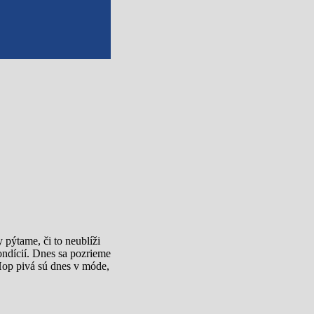
 pýtame, či to neublíži
ndícií. Dnes sa pozrieme
Hop pivá sú dnes v móde,