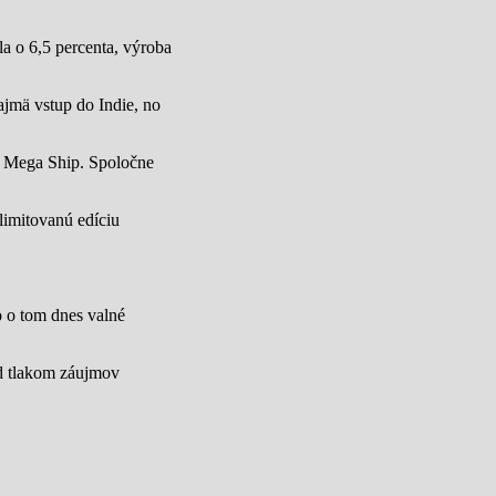
a o 6,5 percenta, výroba
jmä vstup do Indie, no
u Mega Ship. Spoločne
limitovanú edíciu
lo o tom dnes valné
od tlakom záujmov