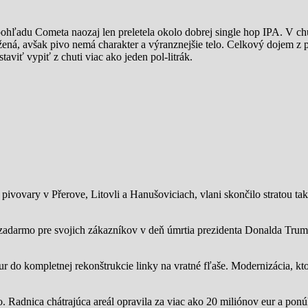
hľadu Cometa naozaj len preletela okolo dobrej single hop IPA. V ch
ená, avšak pivo nemá charakter a výranznejšie telo. Celkový dojem z pi
aviť vypiť z chuti viac ako jeden pol-litrák.
ivovary v Přerove, Litovli a Hanušoviciach, vlani skončilo stratou tak
zadarmo pre svojich zákazníkov v deň úmrtia prezidenta Donalda Trump
ur do kompletnej rekonštrukcie linky na vratné fľaše. Modernizácia, kto
o.
Radnica chátrajúca areál opravila za viac ako 20 miliónov eur a pon