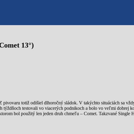
Comet 13°)
ivovaru totiž odišiel dlhoročný sládok. V takýchto situáciách sa vždy
 týždňoch testovali vo viacerých podnikoch a bolo vo veľmi dobrej ko
i ktorom bol použitý len jeden druh chmeľu – Comet. Takzvané Single 