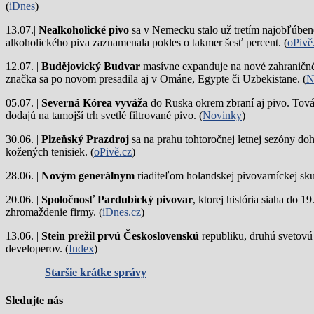
(
iDnes
)
13.07.|
Nealkoholické pivo
sa v Nemecku stalo už tretím najobľúbene
alkoholického piva zaznamenala pokles o takmer šesť percent. (
oPivě
12.07. |
Budějovický Budvar
masívne expanduje na nové zahraničné 
značka sa po novom presadila aj v Ománe, Egypte či Uzbekistane. (
N
05.07. |
Severná Kórea vyváža
do Ruska okrem zbraní aj pivo. Tová
dodajú na tamojší trh svetlé filtrované pivo. (
Novinky
)
30.06. |
Plzeňský Prazdroj
sa na prahu tohtoročnej letnej sezóny do
kožených tenisiek. (
oPivě.cz
)
28.06. |
Novým generálnym
riaditeľom holandskej pivovarníckej sku
20.06. |
Spoločnosť Pardubický pivovar
, ktorej história siaha do 
zhromaždenie firmy. (
iDnes.cz
)
13.06. |
Stein prežil prvú Československú
republiku, druhú svetovú
developerov. (
Index
)
Staršie krátke správy
Sledujte nás