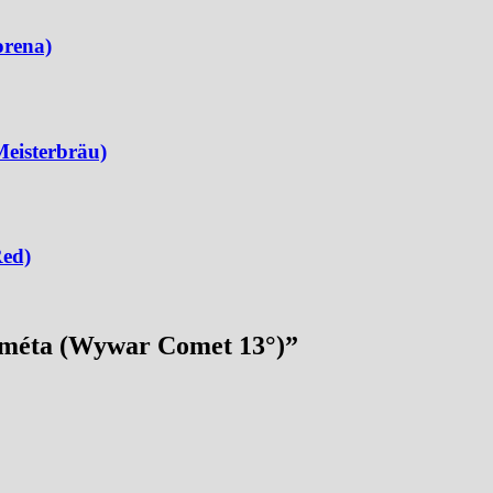
orena)
Meisterbräu)
Red)
ométa (Wywar Comet 13°)
”