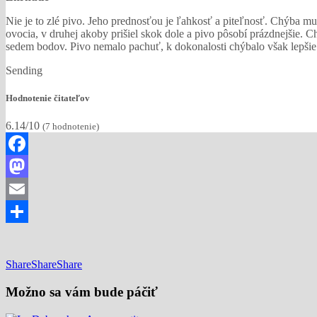
Nie je to zlé pivo. Jeho prednosťou je ľahkosť a piteľnosť. Chýba mu
ovocia, v druhej akoby prišiel skok dole a pivo pôsobí prázdnejšie.
sedem bodov. Pivo nemalo pachuť, k dokonalosti chýbalo však lepšie 
Sending
Hodnotenie čitateľov
6.14/10
(
7
hodnotenie)
Facebook
Mastodon
Email
Share
Share
Share
Share
Možno sa vám bude páčiť