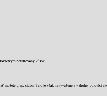
.
edovšetkým nefiltrovaný kúsok.
ať môžete grep, citrón. Telo je však nevývažené a v druhej polovici ak