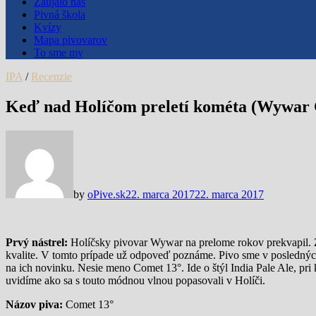
Zaujalo nás
Pivná škola
Kvízy
Mapa pivovarov
To sme my
IPA
/
Recenzie
Keď nad Holíčom preletí kométa (Wywar 
by
oPive.sk
22. marca 2017
22. marca 2017
Prvý nástrel:
Holíčsky pivovar Wywar na prelome rokov prekvapil. Z p
kvalite. V tomto prípade už odpoveď poznáme. Pivo sme v posledných
na ich novinku. Nesie meno Comet 13°. Ide o štýl India Pale Ale, pr
uvidíme ako sa s touto módnou vlnou popasovali v Holíči.
Názov piva:
Comet 13°