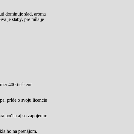
uti dominuje slad, aróma
va je slabý, pre mňa je
mer 400-tisíc eur.
a, príde o svoju licenciu
rá počíta aj so zapojením
úkla ho na prenájom.