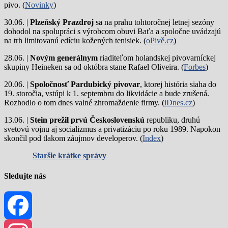
pivo. (
Novinky
)
30.06. |
Plzeňský Prazdroj
sa na prahu tohtoročnej letnej sezóny
dohodol na spolupráci s výrobcom obuvi Baťa a spoločne uvádzajú
na trh limitovanú edíciu kožených tenisiek. (
oPivě.cz
)
28.06. |
Novým generálnym
riaditeľom holandskej pivovarníckej
skupiny Heineken sa od októbra stane Rafael Oliveira. (
Forbes
)
20.06. |
Spoločnosť Pardubický pivovar
, ktorej história siaha do
19. storočia, vstúpi k 1. septembru do likvidácie a bude zrušená.
Rozhodlo o tom dnes valné zhromaždenie firmy. (
iDnes.cz
)
13.06. |
Stein prežil prvú Československú
republiku, druhú
svetovú vojnu aj socializmus a privatizáciu po roku 1989. Napokon
skončil pod tlakom záujmov developerov. (
Index
)
Staršie krátke správy
Sledujte nás