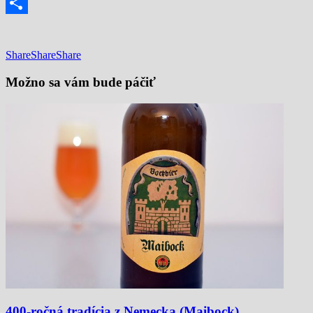
Email
Share
Share
Share
Share
Možno sa vám bude páčiť
400-ročná tradícia z Nemecka (Maibock)