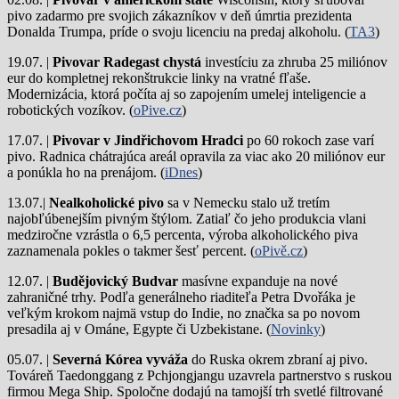
pivo zadarmo pre svojich zákazníkov v deň úmrtia prezidenta
Donalda Trumpa, príde o svoju licenciu na predaj alkoholu. (
TA3
)
19.07. |
Pivovar Radegast chystá
investíciu za zhruba 25 miliónov
eur do kompletnej rekonštrukcie linky na vratné fľaše.
Modernizácia, ktorá počíta aj so zapojením umelej inteligencie a
robotických vozíkov. (
oPive.cz
)
17.07. |
Pivovar v Jindřichovom Hradci
po 60 rokoch zase varí
pivo.
Radnica chátrajúca areál opravila za viac ako 20 miliónov eur
a ponúkla ho na prenájom. (
iDnes
)
13.07.|
Nealkoholické pivo
sa v Nemecku stalo už tretím
najobľúbenejším pivným štýlom. Zatiaľ čo jeho produkcia vlani
medziročne vzrástla o 6,5 percenta, výroba alkoholického piva
zaznamenala pokles o takmer šesť percent. (
oPivě.cz
)
12.07. |
Budějovický Budvar
masívne expanduje na nové
zahraničné trhy. Podľa generálneho riaditeľa Petra Dvořáka je
veľkým krokom najmä vstup do Indie, no značka sa po novom
presadila aj v Ománe, Egypte či Uzbekistane. (
Novinky
)
05.07. |
Severná Kórea vyváža
do Ruska okrem zbraní aj pivo.
Továreň Taedonggang z Pchjongjangu uzavrela partnerstvo s ruskou
firmou Mega Ship. Spoločne dodajú na tamojší trh svetlé filtrované