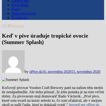
Zaujalo nás
Pivná škola
Kvízy
Mapa pivovarov
To sme my
IPA
/
Recenzie
Keď v pive úraduje tropické ovocie
(Summer Splash)
by
oPive.sk
16. novembra 2020
15. novembra 2020
Kočovný pivovar Voodoo Craft Brewery patrí na našom trhu medzi
tie nenápadnejšie. Ale treba priznať, že jeho ponuka je na tom veľmi
dobre. Za pivovarom stojí domovarič Rado Václavik. „Prvé pivo,
ktoré som uvaril na kurze nebolo to, čo som očakával, ale v mojom
okolí sa našli ľudia, ktorí to dokázali vypiť,“
hovoril pre oPive.sk
.