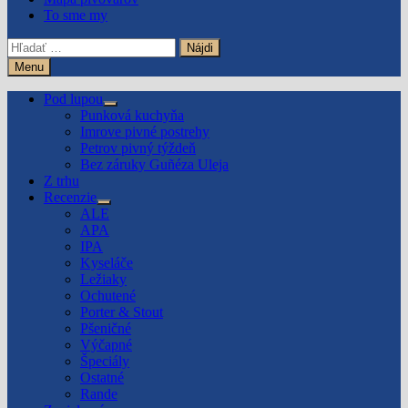
To sme my
Hľadať:
Menu
Pod lupou
Show
Punková kuchyňa
sub
Imrove pivné postrehy
menu
Petrov pivný týždeň
Bez záruky Guñéza Uleja
Z trhu
Recenzie
Show
ALE
sub
APA
menu
IPA
Kyseláče
Ležiaky
Ochutené
Porter & Stout
Pšeničné
Výčapné
Špeciály
Ostatné
Rande