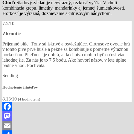
Chuť:
Sladový základ je nevýrazný, rezkosť vyššia. V chuti
kombinácia grepu, limetky, mandarínky aj jemnej šumienkovosti.
Horkosť je výrazná, doznievanie s citrusovým nádychom.
7.5/10
Zhrnutie
Príjemné pitie. Tóny sú iskrivé a osviežujúce. Cirtrusové ovocie hrá
v tomto pive prvé husle a pekne sa kombinuje s pomerne výraznou
horkosťou. Piteľnosť je dobrá, aj keď pivo mohlo byť o čosi viac
lahodnejšie. Za nás je to 7,5 bodu. Ako hovorí názov, v lete úplne
padne vhod. Pochvala.
Sending
Hodnotenie čitateľov
8.13/10
(
4
hodnotení)
Facebook
Mastodon