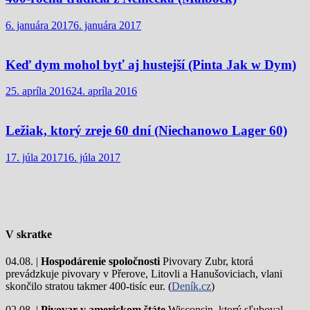
6. januára 2017
6. januára 2017
Keď dym mohol byť aj hustejší (Pinta Jak w Dym)
25. apríla 2016
24. apríla 2016
Ležiak, ktorý zreje 60 dní (Niechanowo Lager 60)
17. júla 2017
16. júla 2017
V skratke
04.08. |
Hospodárenie spoločnosti
Pivovary Zubr, ktorá
prevádzkuje pivovary v Přerove, Litovli a Hanušoviciach, vlani
skončilo stratou takmer 400-tisíc eur. (
Deník.cz
)
02.08. |
Pivovar v americkom štáte
Wisconsin, ktorý sľuboval