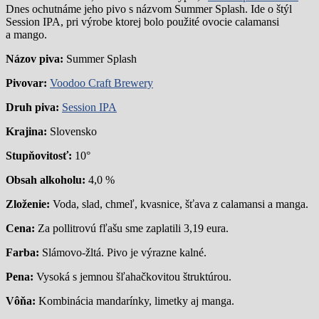
Dnes ochutnáme jeho pivo s názvom Summer Splash. Ide o štýl
Session IPA, pri výrobe ktorej bolo použité ovocie calamansi
a mango.
Názov piva:
Summer Splash
Pivovar:
Voodoo Craft Brewery
Druh piva:
Session IPA
Krajina:
Slovensko
Stupňovitosť:
10°
Obsah alkoholu:
4,0 %
Zloženie:
Voda, slad, chmeľ, kvasnice, šťava z calamansi a manga.
Cena:
Za pollitrovú fľašu sme zaplatili 3,19 eura.
Farba:
Slámovo-žltá. Pivo je výrazne kalné.
Pena:
Vysoká s jemnou šľahačkovitou štruktúrou.
Vôňa:
Kombinácia mandarínky, limetky aj manga.