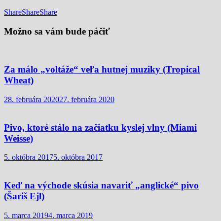
Share
Share
Share
Možno sa vám bude páčiť
Za málo „voltáže“ veľa hutnej muziky (Tropical
Wheat)
28. februára 2020
27. februára 2020
Pivo, ktoré stálo na začiatku kyslej vlny (Miami
Weisse)
5. októbra 2017
5. októbra 2017
Keď na východe skúsia navariť „anglické“ pivo
(Šariš Ejl)
5. marca 2019
4. marca 2019