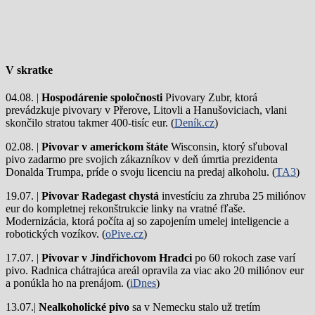
V skratke
04.08. |
Hospodárenie spoločnosti
Pivovary Zubr, ktorá
prevádzkuje pivovary v Přerove, Litovli a Hanušoviciach, vlani
skončilo stratou takmer 400-tisíc eur. (
Deník.cz
)
02.08. |
Pivovar v americkom štáte
Wisconsin, ktorý sľuboval
pivo zadarmo pre svojich zákazníkov v deň úmrtia prezidenta
Donalda Trumpa, príde o svoju licenciu na predaj alkoholu. (
TA3
)
19.07. |
Pivovar Radegast chystá
investíciu za zhruba 25 miliónov
eur do kompletnej rekonštrukcie linky na vratné fľaše.
Modernizácia, ktorá počíta aj so zapojením umelej inteligencie a
robotických vozíkov. (
oPive.cz
)
17.07. |
Pivovar v Jindřichovom Hradci
po 60 rokoch zase varí
pivo.
Radnica chátrajúca areál opravila za viac ako 20 miliónov eur
a ponúkla ho na prenájom. (
iDnes
)
13.07.|
Nealkoholické pivo
sa v Nemecku stalo už tretím