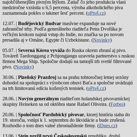
najobľúbenejším pivným štýlom. Zatiaľ čo jeho produkcia vlani
medziročne vzrástla o 6,5 percenta, výroba alkoholického piva
zaznamenala pokles o takmer šesť percent. (
oPivě.cz
)
12.07. |
Budějovický Budvar
masívne expanduje na nové
zahraničné trhy. Podľa generálneho riaditeľa Petra Dvořáka je
veľkým krokom najmä vstup do Indie, no značka sa po novom
presadila aj v Ománe, Egypte či Uzbekistane. (
Novinky
)
05.07. |
Severná Kórea vyváža
do Ruska okrem zbraní aj pivo.
Továreň Taedonggang z Pchjongjangu uzavrela partnerstvo s ruskou
firmou Mega Ship. Spoločne dodajú na tamojší trh svetlé filtrované
pivo. (
Novinky
)
30.06. |
Plzeňský Prazdroj
sa na prahu tohtoročnej letnej sezóny
dohodol na spolupráci s výrobcom obuvi Baťa a spoločne uvádzajú
na trh limitovanú edíciu kožených tenisiek. (
oPivě.cz
)
28.06. |
Novým generálnym
riaditeľom holandskej pivovarníckej
skupiny Heineken sa od októbra stane Rafael Oliveira. (
Forbes
)
20.06. |
Spoločnosť Pardubický pivovar
, ktorej história siaha do
19. storočia, vstúpi k 1. septembru do likvidácie a bude zrušená.
Rozhodlo o tom dnes valné zhromaždenie firmy. (
iDnes.cz
)
13.06. |
Stein prežil prvú Československú
republiku, druhú