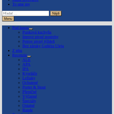
To sme my
Hľadať:
Menu
Pod lupou
Show
Punková kuchyňa
sub
Imrove pivné postrehy
menu
Petrov pivný týždeň
Bez záruky Guñéza Uleja
Z trhu
Recenzie
Show
ALE
sub
APA
menu
IPA
Kyseláče
Ležiaky
Ochutené
Porter & Stout
Pšeničné
Výčapné
Špeciály
Ostatné
Rande