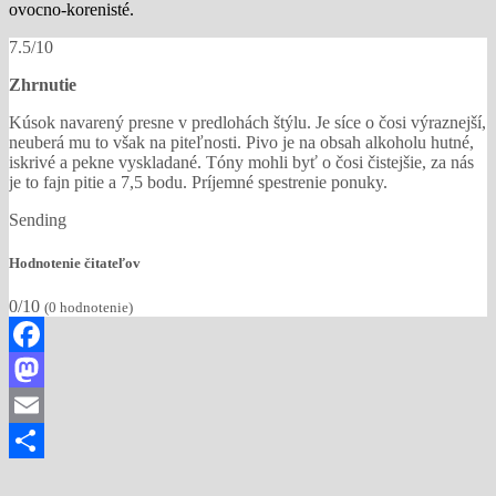
ovocno-korenisté.
7.5/10
Zhrnutie
Kúsok navarený presne v predlohách štýlu. Je síce o čosi výraznejší,
neuberá mu to však na piteľnosti. Pivo je na obsah alkoholu hutné,
iskrivé a pekne vyskladané. Tóny mohli byť o čosi čistejšie, za nás
je to fajn pitie a 7,5 bodu. Príjemné spestrenie ponuky.
Sending
Hodnotenie čitateľov
0/10
(
0
hodnotenie)
Facebook
Mastodon
Email
Share