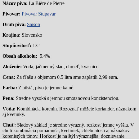
Názov piva:
La Bière de Pierre
Pivovar:
Pivovar Stupavar
Druh piva:
Saison
Krajina:
Slovensko
Stupňovitosť:
13°
Obsah alkoholu:
5,4%
Zloženie:
Voda, jačmenný slad, chmeľ, kvasnice.
Cena:
Za fľašu s objemom 0,5 litra sme zaplatili 2,99 eura.
Farba:
Zlatistá, pivo je jemne kalné.
Pena:
Stredne vysoká s jemnou smotanovou konzistenciou.
Vôňa:
Kombinácia korenín. Rozoznať môžete koriander, náznakom
aj kvetinky.
Chuť:
Sladový základ je stredne výrazný, rezkosť jemne vyššia. V
chuti kombinácia pomaranča, kvetiniek, chlebnatosti aj náznakov
korenistých tónov. Horkosť je na štýl výraznejšia, doznievanie