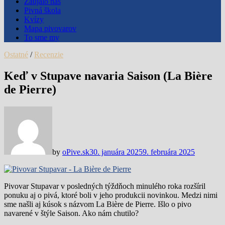
Zaujalo nás
Pivná škola
Kvízy
Mapa pivovarov
To sme my
Ostatné
/
Recenzie
Keď v Stupave navaria Saison (La Bière
de Pierre)
by
oPive.sk
30. januára 2025
9. februára 2025
Pivovar Stupavar v posledných týždňoch minulého roka rozšíril
ponuku aj o pivá, ktoré boli v jeho produkcii novinkou. Medzi nimi
sme našli aj kúsok s názvom La Bière de Pierre. Išlo o pivo
navarené v štýle Saison. Ako nám chutilo?