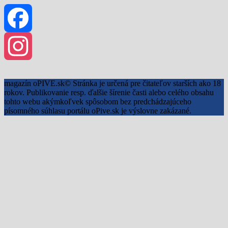
Facebook
Instagram
magazín oPIVE.sk© Stránka je určená pre čitateľov starších ako 18
rokov. Publikovanie resp. ďalšie šírenie časti alebo celého obsahu
tohto webu akýmkoľvek spôsobom bez predchádzajúceho
písomného súhlasu portálu oPive.sk je výslovne zakázané.