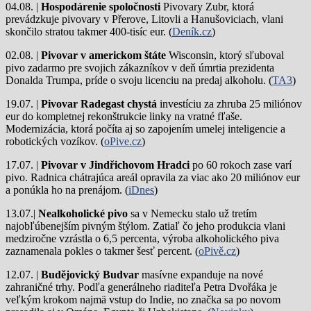
04.08. |
Hospodárenie spoločnosti
Pivovary Zubr, ktorá
prevádzkuje pivovary v Přerove, Litovli a Hanušoviciach, vlani
skončilo stratou takmer 400-tisíc eur. (
Deník.cz
)
02.08. |
Pivovar v americkom štáte
Wisconsin, ktorý sľuboval
pivo zadarmo pre svojich zákazníkov v deň úmrtia prezidenta
Donalda Trumpa, príde o svoju licenciu na predaj alkoholu. (
TA3
)
19.07. |
Pivovar Radegast chystá
investíciu za zhruba 25 miliónov
eur do kompletnej rekonštrukcie linky na vratné fľaše.
Modernizácia, ktorá počíta aj so zapojením umelej inteligencie a
robotických vozíkov. (
oPive.cz
)
17.07. |
Pivovar v Jindřichovom Hradci
po 60 rokoch zase varí
pivo.
Radnica chátrajúca areál opravila za viac ako 20 miliónov eur
a ponúkla ho na prenájom. (
iDnes
)
13.07.|
Nealkoholické pivo
sa v Nemecku stalo už tretím
najobľúbenejším pivným štýlom. Zatiaľ čo jeho produkcia vlani
medziročne vzrástla o 6,5 percenta, výroba alkoholického piva
zaznamenala pokles o takmer šesť percent. (
oPivě.cz
)
12.07. |
Budějovický Budvar
masívne expanduje na nové
zahraničné trhy. Podľa generálneho riaditeľa Petra Dvořáka je
veľkým krokom najmä vstup do Indie, no značka sa po novom