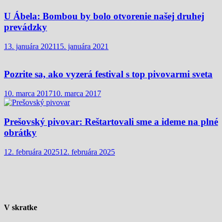
U Ábela: Bombou by bolo otvorenie našej druhej
prevádzky
13. januára 2021
15. januára 2021
Pozrite sa, ako vyzerá festival s top pivovarmi sveta
10. marca 2017
10. marca 2017
Prešovský pivovar: Reštartovali sme a ideme na plné
obrátky
12. februára 2025
12. februára 2025
V skratke