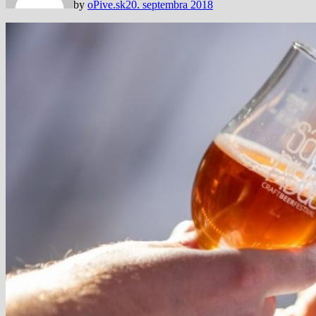
by
oPive.sk
20. septembra 2018