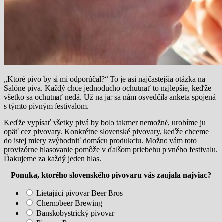
„Ktoré pivo by si mi odporúčal?“ To je asi najčastejšia otázka na
Salóne piva. Každý chce jednoducho ochutnať to najlepšie, keďže
všetko sa ochutnať nedá. Už na jar sa nám osvedčila anketa spojená
s týmto pivným festivalom.
Keďže vypísať všetky pivá by bolo takmer nemožné, urobíme ju
opäť cez pivovary. Konkrétne slovenské pivovary, keďže chceme
do istej miery zvýhodniť domácu produkciu. Možno vám toto
provizórne hlasovanie pomôže v ďalšom priebehu pivného festivalu.
Ďakujeme za každý jeden hlas.
Ponuka, ktorého slovenského pivovaru vás zaujala najviac?
Lietajúci pivovar Beer Bros
Chernobeer Brewing
Banskobystrický pivovar