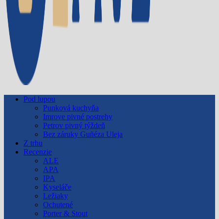
Pod lupou
Punková kuchyňa
Imrove pivné postrehy
Petrov pivný týždeň
Bez záruky Guñéza Uleja
Z trhu
Recenzie
ALE
APA
IPA
Kyseláče
Ležiaky
Ochutené
Porter & Stout