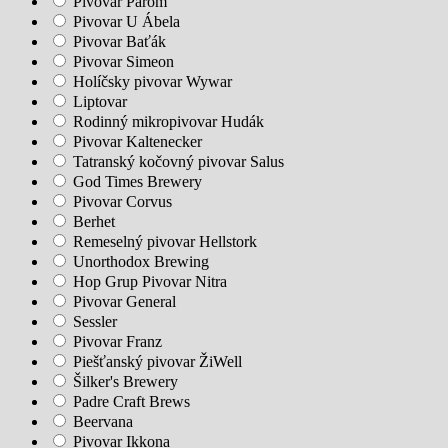
Pivovar Parom
Pivovar U Ábela
Pivovar Baťák
Pivovar Simeon
Holíčsky pivovar Wywar
Liptovar
Rodinný mikropivovar Hudák
Pivovar Kaltenecker
Tatranský kočovný pivovar Salus
God Times Brewery
Pivovar Corvus
Berhet
Remeselný pivovar Hellstork
Unorthodox Brewing
Hop Grup Pivovar Nitra
Pivovar General
Sessler
Pivovar Franz
Piešťanský pivovar ŽiWell
Šilker's Brewery
Padre Craft Brews
Beervana
Pivovar Ikkona