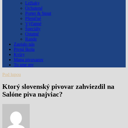
Ležiaky
Ochutené
Porter & Stout
Pšeničné
Výčapné
Špeciály
Ostatné
Rande
Zaujalo nás
Pivná škola
Kvízy
Mapa pivovarov
To sme my
Pod lupou
Ktorý slovenský pivovar zahviezdil na
Salóne piva najviac?