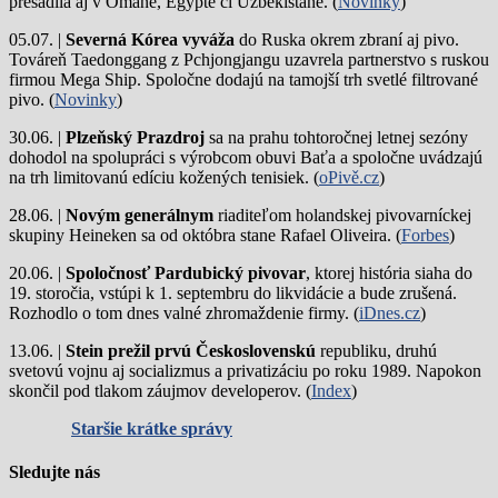
presadila aj v Ománe, Egypte či Uzbekistane. (
Novinky
)
05.07. |
Severná Kórea vyváža
do Ruska okrem zbraní aj pivo.
Továreň Taedonggang z Pchjongjangu uzavrela partnerstvo s ruskou
firmou Mega Ship. Spoločne dodajú na tamojší trh svetlé filtrované
pivo. (
Novinky
)
30.06. |
Plzeňský Prazdroj
sa na prahu tohtoročnej letnej sezóny
dohodol na spolupráci s výrobcom obuvi Baťa a spoločne uvádzajú
na trh limitovanú edíciu kožených tenisiek. (
oPivě.cz
)
28.06. |
Novým generálnym
riaditeľom holandskej pivovarníckej
skupiny Heineken sa od októbra stane Rafael Oliveira. (
Forbes
)
20.06. |
Spoločnosť Pardubický pivovar
, ktorej história siaha do
19. storočia, vstúpi k 1. septembru do likvidácie a bude zrušená.
Rozhodlo o tom dnes valné zhromaždenie firmy. (
iDnes.cz
)
13.06. |
Stein prežil prvú Československú
republiku, druhú
svetovú vojnu aj socializmus a privatizáciu po roku 1989. Napokon
skončil pod tlakom záujmov developerov. (
Index
)
Staršie krátke správy
Sledujte nás