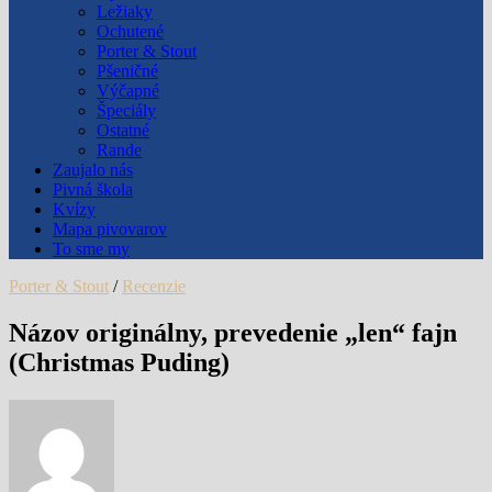
Ležiaky
Ochutené
Porter & Stout
Pšeničné
Výčapné
Špeciály
Ostatné
Rande
Zaujalo nás
Pivná škola
Kvízy
Mapa pivovarov
To sme my
Porter & Stout
/
Recenzie
Názov originálny, prevedenie „len“ fajn
(Christmas Puding)