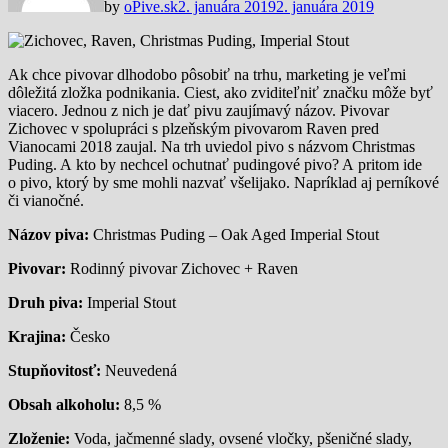
by
oPive.sk
2. januára 2019
2. januára 2019
Ak chce pivovar dlhodobo pôsobiť na trhu, marketing je veľmi
dôležitá zložka podnikania. Ciest, ako zviditeľniť značku môže byť
viacero. Jednou z nich je dať pivu zaujímavý názov. Pivovar
Zichovec v spolupráci s plzeňským pivovarom Raven pred
Vianocami 2018 zaujal. Na trh uviedol pivo s názvom Christmas
Puding. A kto by nechcel ochutnať pudingové pivo? A pritom ide
o pivo, ktorý by sme mohli nazvať všelijako. Napríklad aj perníkové
či vianočné.
Názov piva:
Christmas Puding – Oak Aged Imperial Stout
Pivovar:
Rodinný pivovar Zichovec + Raven
Druh piva:
Imperial Stout
Krajina:
Česko
Stupňovitosť:
Neuvedená
Obsah alkoholu:
8,5 %
Zloženie:
Voda, jačmenné slady, ovsené vločky, pšeničné slady,