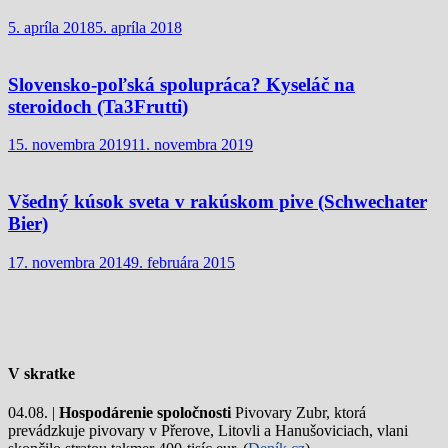
5. apríla 2018
5. apríla 2018
Slovensko-poľská spolupráca? Kyseláč na
steroidoch (Ta3Frutti)
15. novembra 2019
11. novembra 2019
Všedný kúsok sveta v rakúskom pive (Schwechater
Bier)
17. novembra 2014
9. februára 2015
V skratke
04.08. |
Hospodárenie spoločnosti
Pivovary Zubr, ktorá
prevádzkuje pivovary v Přerove, Litovli a Hanušoviciach, vlani