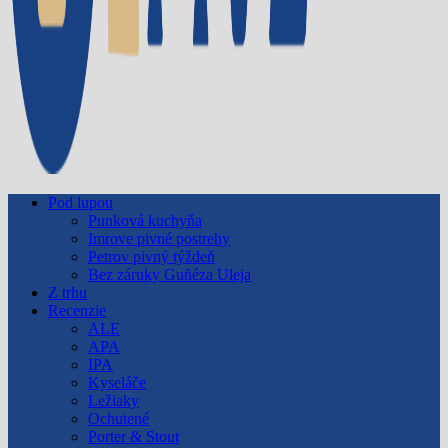
Pod lupou
Punková kuchyňa
Imrove pivné postrehy
Petrov pivný týždeň
Bez záruky Guñéza Uleja
Z trhu
Recenzie
ALE
APA
IPA
Kyseláče
Ležiaky
Ochutené
Porter & Stout