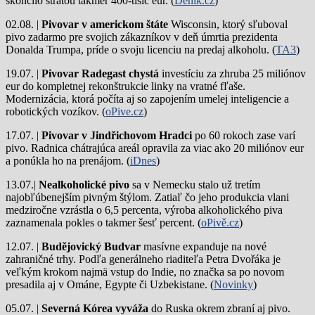
skončilo stratou takmer 400-tisíc eur. (
Deník.cz
)
02.08. |
Pivovar v americkom štáte
Wisconsin, ktorý sľuboval
pivo zadarmo pre svojich zákazníkov v deň úmrtia prezidenta
Donalda Trumpa, príde o svoju licenciu na predaj alkoholu. (
TA3
)
19.07. |
Pivovar Radegast chystá
investíciu za zhruba 25 miliónov
eur do kompletnej rekonštrukcie linky na vratné fľaše.
Modernizácia, ktorá počíta aj so zapojením umelej inteligencie a
robotických vozíkov. (
oPive.cz
)
17.07. |
Pivovar v Jindřichovom Hradci
po 60 rokoch zase varí
pivo.
Radnica chátrajúca areál opravila za viac ako 20 miliónov eur
a ponúkla ho na prenájom. (
iDnes
)
13.07.|
Nealkoholické pivo
sa v Nemecku stalo už tretím
najobľúbenejším pivným štýlom. Zatiaľ čo jeho produkcia vlani
medziročne vzrástla o 6,5 percenta, výroba alkoholického piva
zaznamenala pokles o takmer šesť percent. (
oPivě.cz
)
12.07. |
Budějovický Budvar
masívne expanduje na nové
zahraničné trhy. Podľa generálneho riaditeľa Petra Dvořáka je
veľkým krokom najmä vstup do Indie, no značka sa po novom
presadila aj v Ománe, Egypte či Uzbekistane. (
Novinky
)
05.07. |
Severná Kórea vyváža
do Ruska okrem zbraní aj pivo.