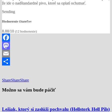
že ide o nadštandardné pivo, ktoré sa oplatí ochutnať.
Sending
Hodnotenie čitateľov
8.88/10
(
12
hodnotenie)
Facebook
Mastodon
Email
Share
Share
Share
Share
Možno sa vám bude páčiť
Ležiak, ktorý si zaslúži pochvalu (Hellstork Hell Pils)