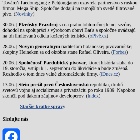
Továreň Taedonggang z Pchjongjangu uzavrela partnerstvo s ruskou
firmou Mega Ship. Spoločne dodajú na tamojší trh svetlé filtrované
pivo. (
Novinky
)
30.06. |
Plzeňský Prazdroj
sa na prahu tohtoročnej letnej sezóny
dohodol na spolupráci s výrobcom obuvi Baťa a spoločne uvádzajú
na trh limitovanú edíciu kožených tenisiek. (
oPivě.cz
)
28.06. |
Novým generálnym
riaditeľom holandskej pivovarníckej
skupiny Heineken sa od októbra stane Rafael Oliveira. (
Forbes
)
20.06. |
Spoločnosť Pardubický pivovar
, ktorej história siaha do
19. storočia, vstúpi k 1. septembru do likvidácie a bude zrušená.
Rozhodlo o tom dnes valné zhromaždenie firmy. (
iDnes.cz
)
13.06. |
Stein prežil prvú Československú
republiku, druhú
svetovú vojnu aj socializmus a privatizáciu po roku 1989. Napokon
skončil pod tlakom záujmov developerov. (
Index
)
Staršie krátke správy
Sledujte nás