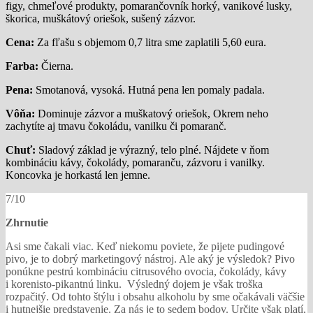
figy, chmeľové produkty, pomarančovník horký, vanikové lusky,
škorica, muškátový oriešok, sušený zázvor.
Cena:
Za fľašu s objemom 0,7 litra sme zaplatili 5,60 eura.
Farba:
Čierna.
Pena:
Smotanová, vysoká. Hutná pena len pomaly padala.
Vôňa:
Dominuje zázvor a muškatový oriešok, Okrem neho
zachytíte aj tmavu čokoládu, vanilku či pomaranč.
Chuť:
Sladový základ je výrazný, telo plné. Nájdete v ňom
kombináciu kávy, čokolády, pomaranču, zázvoru i vanilky.
Koncovka je horkastá len jemne.
7/10
Zhrnutie
Asi sme čakali viac. Keď niekomu poviete, že pijete pudingové
pivo, je to dobrý marketingový nástroj. Ale aký je výsledok? Pivo
ponúkne pestrú kombináciu citrusového ovocia, čokolády, kávy
i korenisto-pikantnú linku. Výsledný dojem je však troška
rozpačitý. Od tohto štýlu i obsahu alkoholu by sme očakávali väčšie
i hutnejšie predstavenie. Za nás je to sedem bodov. Určite však platí,