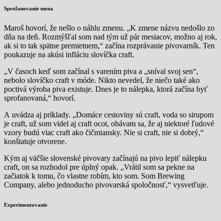
Sprofanovanie mena
Maroš hovorí, že nešlo o náhlu zmenu. „K zmene názvu nedošlo zo
dňa na deň. Rozmýšľal som nad tým už pár mesiacov, možno aj rok,
ak si to tak spätne premietnem,“ začína rozprávanie pivovarník. Ten
poukazuje na akúsi infláciu slovíčka craft.
„V časoch keď som začínal s varením piva a „sníval svoj sen“,
nebolo slovíčko craft v móde. Nikto nevedel, že niečo také ako
poctivá výroba piva existuje. Dnes je to nálepka, ktorá začína byť
sprofanovaná,“ hovorí.
A uvádza aj príklady. „Domáce cestoviny sú craft, voda so sirupom
je craft, už som videl aj craft ocot, obávam sa, že aj niektoré ľudové
vzory budú viac craft ako čičmiansky. Nie si craft, nie si dobrý,“
konštatuje otvorene.
Kým aj väčšie slovenské pivovary začínajú na pivo lepiť nálepku
craft, on sa rozhodol pre úplný opak. „Vrátil som sa pekne na
začiatok k tomu, čo vlastne robím, kto som. Som Brewing
Company, alebo jednoducho pivovarská spoločnosť,“ vysvetľuje.
Experimentovanie