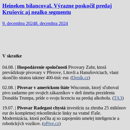
Heineken bilancoval. Výrazne poskočil predaj
Krušovíc aj nealko segmentu
9. decembra 2024
8. decembra 2024
V skratke
04.08. |
Hospodárenie spoločnosti
Pivovary Zubr, ktorá
prevádzkuje pivovary v Přerove, Litovli a Hanušoviciach, vlani
skončilo stratou takmer 400-tisíc eur. (
Deník.cz
)
02.08. |
Pivovar v americkom štáte
Wisconsin, ktorý sľuboval
pivo zadarmo pre svojich zákazníkov v deň úmrtia prezidenta
Donalda Trumpa, príde o svoju licenciu na predaj alkoholu. (
TA3
)
19.07. |
Pivovar Radegast chystá
investíciu za zhruba 25 miliónov
eur do kompletnej rekonštrukcie linky na vratné fľaše.
Modernizácia, ktorá počíta aj so zapojením umelej inteligencie a
robotických vozíkov. (
oPive.cz
)