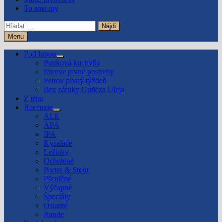
To sme my
Hľadať:
Menu
Pod lupou
Show
Punková kuchyňa
sub
Imrove pivné postrehy
menu
Petrov pivný týždeň
Bez záruky Guñéza Uleja
Z trhu
Recenzie
Show
ALE
sub
APA
menu
IPA
Kyseláče
Ležiaky
Ochutené
Porter & Stout
Pšeničné
Výčapné
Špeciály
Ostatné
Rande