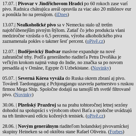
17.07. |
Pivovar v Jindřichovom Hradci
po 60 rokoch zase varí
pivo.
Radnica chátrajúca areál opravila za viac ako 20 miliónov eur
a ponúkla ho na prenájom. (
iDnes
)
13.07.|
Nealkoholické pivo
sa v Nemecku stalo už tretím
najobľúbenejším pivným štýlom. Zatiaľ čo jeho produkcia vlani
medziročne vzrástla o 6,5 percenta, výroba alkoholického piva
zaznamenala pokles o takmer šesť percent. (
oPivě.cz
)
12.07. |
Budějovický Budvar
masívne expanduje na nové
zahraničné trhy. Podľa generálneho riaditeľa Petra Dvořáka je
veľkým krokom najmä vstup do Indie, no značka sa po novom
presadila aj v Ománe, Egypte či Uzbekistane. (
Novinky
)
05.07. |
Severná Kórea vyváža
do Ruska okrem zbraní aj pivo.
Továreň Taedonggang z Pchjongjangu uzavrela partnerstvo s ruskou
firmou Mega Ship. Spoločne dodajú na tamojší trh svetlé filtrované
pivo. (
Novinky
)
30.06. |
Plzeňský Prazdroj
sa na prahu tohtoročnej letnej sezóny
dohodol na spolupráci s výrobcom obuvi Baťa a spoločne uvádzajú
na trh limitovanú edíciu kožených tenisiek. (
oPivě.cz
)
28.06. |
Novým generálnym
riaditeľom holandskej pivovarníckej
skupiny Heineken sa od októbra stane Rafael Oliveira. (
Forbes
)