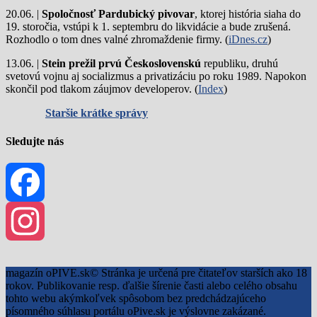
20.06. |
Spoločnosť Pardubický pivovar
, ktorej história siaha do
19. storočia, vstúpi k 1. septembru do likvidácie a bude zrušená.
Rozhodlo o tom dnes valné zhromaždenie firmy. (
iDnes.cz
)
13.06. |
Stein prežil prvú Československú
republiku, druhú
svetovú vojnu aj socializmus a privatizáciu po roku 1989. Napokon
skončil pod tlakom záujmov developerov. (
Index
)
Staršie krátke správy
Sledujte nás
Facebook
Instagram
magazín oPIVE.sk© Stránka je určená pre čitateľov starších ako 18
rokov. Publikovanie resp. ďalšie šírenie časti alebo celého obsahu
tohto webu akýmkoľvek spôsobom bez predchádzajúceho
písomného súhlasu portálu oPive.sk je výslovne zakázané.