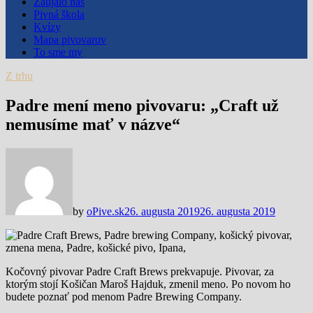
Zaujalo nás
Pivná škola
Kvízy
Mapa pivovarov
To sme my
Z trhu
Padre mení meno pivovaru: „Craft už
nemusíme mať v názve“
by
oPive.sk
26. augusta 2019
26. augusta 2019
Kočovný pivovar Padre Craft Brews prekvapuje. Pivovar, za
ktorým stojí Košičan Maroš Hajduk, zmenil meno. Po novom ho
budete poznať pod menom Padre Brewing Company.