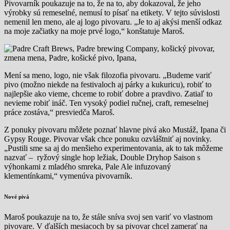
Pivovarník poukazuje na to, že na to, aby dokazoval, že jeho
výrobky sú remeselné, nemusí to písať na etikety. V tejto súvislosti
nemenil len meno, ale aj logo pivovaru. „Je to aj akýsi menší odkaz
na moje začiatky na moje prvé logo,“ konštatuje Maroš.
Mení sa meno, logo, nie však filozofia pivovaru. „Budeme variť
pivo (možno niekde na festivaloch aj párky a kukuricu), robiť to
najlepšie ako vieme, chceme to robiť dobre a pravdivo. Zatiaľ to
nevieme robiť ináč. Ten vysoký podiel ručnej, craft, remeselnej
práce zostáva,“ presviedča Maroš.
Z ponuky pivovaru môžete poznať hlavne pivá ako Mustáž, Ipana či
Gypsy Rouge. Pivovar však chce ponuku ozvláštniť aj novinky.
„Pustili sme sa aj do menšieho experimentovania, ak to tak môžeme
nazvať – ryžový single hop ležiak, Double Dryhop Saison s
výhonkami z mladého smreka, Pale Ale infuzovaný
klementínkami,“ vymenúva pivovarník.
Nové pivá
Maroš poukazuje na to, že stále sníva svoj sen variť vo vlastnom
pivovare. V ďalších mesiacoch by sa pivovar chcel zamerať na