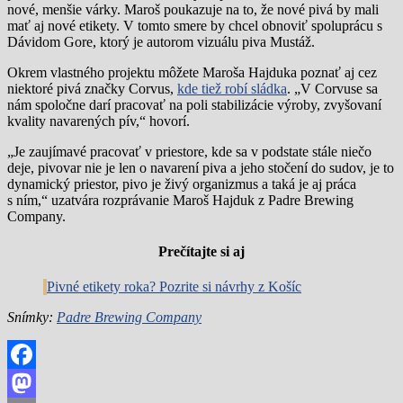
nové, menšie várky. Maroš poukazuje na to, že nové pivá by mali
mať aj nové etikety. V tomto smere by chcel obnoviť spoluprácu s
Dávidom Gore, ktorý je autorom vizuálu piva Mustáž.
Okrem vlastného projektu môžete Maroša Hajduka poznať aj cez
niektoré pivá značky Corvus,
kde tiež robí sládka
. „V Corvuse sa
nám spoločne darí pracovať na poli stabilizácie výroby, zvyšovaní
kvality navarených pív,“ hovorí.
„Je zaujímavé pracovať v priestore, kde sa v podstate stále niečo
deje, pivovar nie je len o navarení piva a jeho stočení do sudov, je to
dynamický priestor, pivo je živý organizmus a taká je aj práca
s ním,“ uzatvára rozprávanie Maroš Hajduk z Padre Brewing
Company.
Prečítajte si aj
Pivné etikety roka? Pozrite si návrhy z Košíc
Snímky:
Padre Brewing Company
Facebook