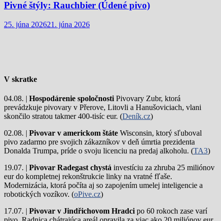
Pivné štýly: Rauchbier (Údené pivo)
25. júna 2026
21. júna 2026
V skratke
04.08. |
Hospodárenie spoločnosti
Pivovary Zubr, ktorá
prevádzkuje pivovary v Přerove, Litovli a Hanušoviciach, vlani
skončilo stratou takmer 400-tisíc eur. (
Deník.cz
)
02.08. |
Pivovar v americkom štáte
Wisconsin, ktorý sľuboval
pivo zadarmo pre svojich zákazníkov v deň úmrtia prezidenta
Donalda Trumpa, príde o svoju licenciu na predaj alkoholu. (
TA3
)
19.07. |
Pivovar Radegast chystá
investíciu za zhruba 25 miliónov
eur do kompletnej rekonštrukcie linky na vratné fľaše.
Modernizácia, ktorá počíta aj so zapojením umelej inteligencie a
robotických vozíkov. (
oPive.cz
)
17.07. |
Pivovar v Jindřichovom Hradci
po 60 rokoch zase varí
pivo.
Radnica chátrajúca areál opravila za viac ako 20 miliónov eur