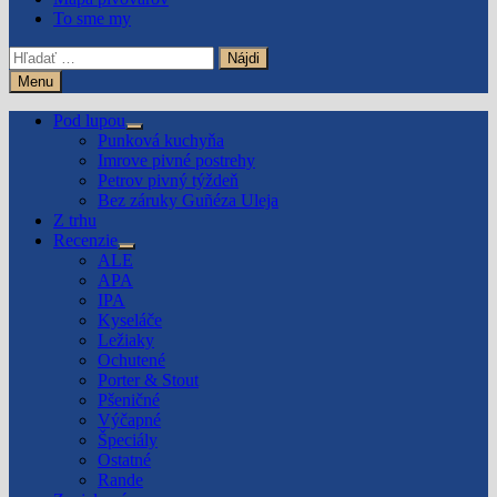
To sme my
Hľadať:
Menu
Pod lupou
Show
Punková kuchyňa
sub
Imrove pivné postrehy
menu
Petrov pivný týždeň
Bez záruky Guñéza Uleja
Z trhu
Recenzie
Show
ALE
sub
APA
menu
IPA
Kyseláče
Ležiaky
Ochutené
Porter & Stout
Pšeničné
Výčapné
Špeciály
Ostatné
Rande