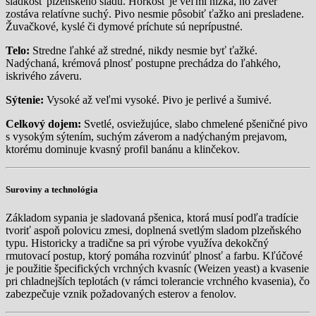
sladkosť plzeňského sladu. Horkosť je veľmi nízka, no záver
zostáva relatívne suchý. Pivo nesmie pôsobiť ťažko ani presladene.
Žuvačkové, kyslé či dymové príchute sú neprípustné.
Telo:
Stredne ľahké až stredné, nikdy nesmie byť ťažké.
Nadýchaná, krémová plnosť postupne prechádza do ľahkého,
iskrivého záveru.
Sýtenie:
Vysoké až veľmi vysoké. Pivo je perlivé a šumivé.
Celkový dojem:
Svetlé, osviežujúce, slabo chmelené pšeničné pivo
s vysokým sýtením, suchým záverom a nadýchaným prejavom,
ktorému dominuje kvasný profil banánu a klinčekov.
Suroviny a technológia
Základom sypania je sladovaná pšenica, ktorá musí podľa tradície
tvoriť aspoň polovicu zmesi, doplnená svetlým sladom plzeňského
typu. Historicky a tradične sa pri výrobe využíva dekokčný
rmutovací postup, ktorý pomáha rozvinúť plnosť a farbu. Kľúčové
je použitie špecifických vrchných kvasníc (Weizen yeast) a kvasenie
pri chladnejších teplotách (v rámci tolerancie vrchného kvasenia), čo
zabezpečuje vznik požadovaných esterov a fenolov.