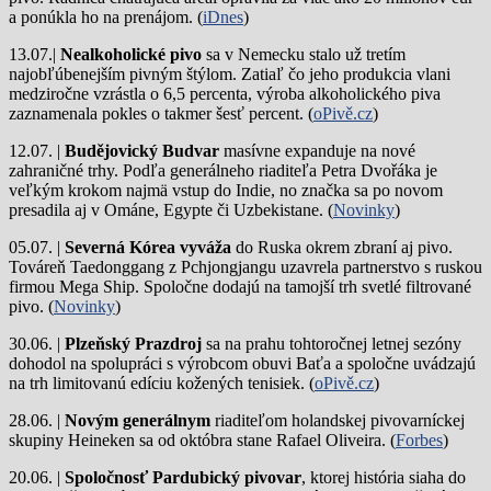
a ponúkla ho na prenájom. (
iDnes
)
13.07.|
Nealkoholické pivo
sa v Nemecku stalo už tretím
najobľúbenejším pivným štýlom. Zatiaľ čo jeho produkcia vlani
medziročne vzrástla o 6,5 percenta, výroba alkoholického piva
zaznamenala pokles o takmer šesť percent. (
oPivě.cz
)
12.07. |
Budějovický Budvar
masívne expanduje na nové
zahraničné trhy. Podľa generálneho riaditeľa Petra Dvořáka je
veľkým krokom najmä vstup do Indie, no značka sa po novom
presadila aj v Ománe, Egypte či Uzbekistane. (
Novinky
)
05.07. |
Severná Kórea vyváža
do Ruska okrem zbraní aj pivo.
Továreň Taedonggang z Pchjongjangu uzavrela partnerstvo s ruskou
firmou Mega Ship. Spoločne dodajú na tamojší trh svetlé filtrované
pivo. (
Novinky
)
30.06. |
Plzeňský Prazdroj
sa na prahu tohtoročnej letnej sezóny
dohodol na spolupráci s výrobcom obuvi Baťa a spoločne uvádzajú
na trh limitovanú edíciu kožených tenisiek. (
oPivě.cz
)
28.06. |
Novým generálnym
riaditeľom holandskej pivovarníckej
skupiny Heineken sa od októbra stane Rafael Oliveira. (
Forbes
)
20.06. |
Spoločnosť Pardubický pivovar
, ktorej história siaha do