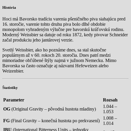
História
Hoci má Bavorsko tradíciu varenia pšeničného piva siahajúcu pred
16. storočie, varenie tohto druhu piva bolo dlhé obdobie
monopolom vyhradeným výlučne pre bavorskú kráľovskú rodinu.
Moderný Weissbier sa datuje od roku 1872, kedy pivovar Schneider
začal produkciu jeho jantárovej verzie.
Svetlý Weissbier, ako ho poznáme dnes, sa stal skutočne
populárnym až v 60. rokoch 20. storočia. Dnes patrí medzi
mimoriadne obľúbené štýly najmä v južnom Nemecku. Mimo
Bavorska sa často označuje aj názvami Hefeweizen alebo
Weizenbier.
Štatistiky
Parameter
Rozsah
1.044 –
OG
(Original Gravity – pôvodná hustota mladiny)
1.053
1.008 –
FG
(Final Gravity – konečná hustota po prekvasení)
1.014
IBU
(International Bitterness Units – jednotky