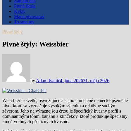
Zaujalo nás
Pivná škola
Kvízy
Mapa pivovarov
To sme my
Pivné štýly
Pivné štýly: Weissbier
by
Adam Ivanič
4. júna 2026
31. mája 2026
Weissbier je svetlé, osviežujúce a slabo chmelené nemecké pšeničné
pivo, ktoré sa vyznačuje vysokým sýtením a relatívne suchým
záverom. Jeho najvýraznejšou črtou je špecifický kvasný profil s
dominantnými tónmi banánu a klinčekov, ktoré produkuje špeciálny
kmeň vrchných pšeničných kvasníc.