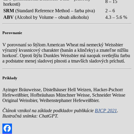
8 – 15
horkosti)
SRM
(Standard Reference Method – farba piva)
2 – 6
ABV
(Alcohol by Volume – obsah alkoholu)
4.3 – 5.6 %
Porovnanie
V porovnaní so štýlom American Wheat má nemecký Weissbier
výrazný kvasnicový charakter (banán a klinčeky) a znateľne nižšiu
horkosť. Oproti štýlu Dunkles Weissbier má naopak svetlejšiu farbu
a podstatne menej sladovej plnosti a tmavších sladových príchutí.
Príklady
Ayinger Bräuweisse, Distelhäuser Hell Weizen, Hacker-Pschorr
Hefeweißbier, Hofbräuhaus Münchner Weisse, Schneider Weisse
Original Weissbier, Weihenstephaner Hefeweißbier.
Článok vznikol na základe podkladov publikácie
BJCP 2021
.
Ilustračná snímka: ChatGPT.