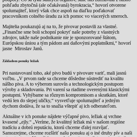
pohľadu zbytočná (ale očakávaná) byrokracia,“ hovorí otvorene
spolumajiteľ, ktorý však chce aspoň na diaľku poďakovať
pracovníkom colného úradu za ich pomoc vo viacerých smeroch.
Majitelia poukazujú aj na to, že pivovar postavili za vlastné.
„Finančne sme boli schopní pokryť naše potreby z vlastných
zdrojov, takže naše podnikanie nie je sponzorované štátom,
Európskou úniou a tým pádom ani daňovými poplatníkmi,“ hovorí
jasne Miroslav Janů.
Základom ponuky ležiak
Pri nastavovaní toho, aké pivo budú v pivovare variť, mali jasnú
voľbu. „V prvom rade sa chceme dôsledne sústrediť na kvalitu
nášho piva. A to výberom surovín a technologickým postupom
výroby a skladovania. Pri varení sa riadime overenými klasickými
postupmi. Vyhýbame sa rôznym kompromisom a skratkám, ktoré
vedú len do slepej uličky,“ vysvetľuje spolumajiteľ a jedným
dychom dodáva, že sa to snažia vštepiť aj ich odberateľom.
Aktuálne v ich ponuke nájdete výčapné pivo, ležiak aj vrchne
kvasené „ejly.“ „Veríme, že kvalitný ležiak má v našom regióne
tradíciu a dobrú reputáciu, ktorú chceme ďalej rozvíjať.
Samozrejme, chceme rozšíriť našu ponuku aj o iné druhy pív a naši