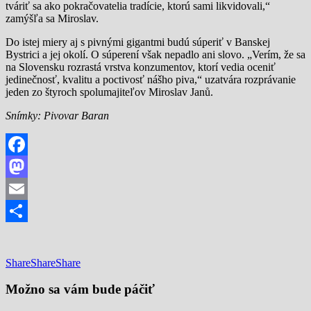
tváriť sa ako pokračovatelia tradície, ktorú sami likvidovali,“
zamýšľa sa Miroslav.
Do istej miery aj s pivnými gigantmi budú súperiť v Banskej
Bystrici a jej okolí. O súperení však nepadlo ani slovo. „Verím, že sa
na Slovensku rozrastá vrstva konzumentov, ktorí vedia oceniť
jedinečnosť, kvalitu a poctivosť nášho piva,“ uzatvára rozprávanie
jeden zo štyroch spolumajiteľov Miroslav Janů.
Snímky: Pivovar Baran
Facebook
Mastodon
Email
Share
Share
Share
Share
Možno sa vám bude páčiť