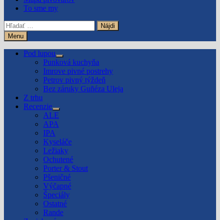
To sme my
Hľadať:
Menu
Pod lupou
Show
Punková kuchyňa
sub
Imrove pivné postrehy
menu
Petrov pivný týždeň
Bez záruky Guñéza Uleja
Z trhu
Recenzie
Show
ALE
sub
APA
menu
IPA
Kyseláče
Ležiaky
Ochutené
Porter & Stout
Pšeničné
Výčapné
Špeciály
Ostatné
Rande