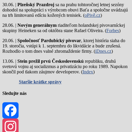
30.06. |
Plzeňský Prazdroj
sa na prahu tohtoročnej letnej sezóny
dohodol na spolupráci s výrobcom obuvi Baťa a spoločne uvádzajú
na trh limitovanú edíciu kožených tenisiek. (
oPivě.cz
)
28.06. |
Novým generálnym
riaditeľom holandskej pivovarníckej
skupiny Heineken sa od októbra stane Rafael Oliveira. (
Forbes
)
20.06. |
Spoločnosť Pardubický pivovar
, ktorej história siaha do
19. storočia, vstúpi k 1. septembru do likvidácie a bude zrušená.
Rozhodlo o tom dnes valné zhromaždenie firmy. (
iDnes.cz
)
13.06. |
Stein prežil prvú Československú
republiku, druhú
svetovú vojnu aj socializmus a privatizáciu po roku 1989. Napokon
skončil pod tlakom záujmov developerov. (
Index
)
Staršie krátke správy
Sledujte nás
Facebook