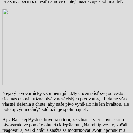
priaznivci sa môžu tešiť na nové chute,“ naznačuje spolumajiteľ.
Nejaký pivovarnícky vzor nemajú. „My chceme ísť svojou cestou,
síce nás oslovili rôzne pivá z nezávislých pivovarov, hľadáme však
vlastné riešenia a chute, aby naše pivo vynikalo nie len kvalitou, ale
bolo aj výnimočné,“ zdôrazňuje spolumajiteľ.
Aj v Banskej Bystrici hovoria o tom, že situácia sa v slovenskom
pivovarníctve pomaly obracia k lepšiemu. „Na minipivovary začali
reagovať aj veľkí hráči a snažia sa modifikovať svoju “ponuku“ a