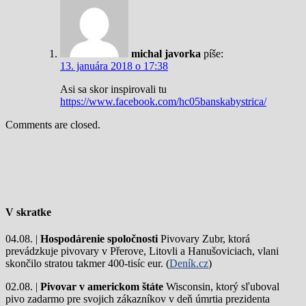
michal javorka
píše:
13. januára 2018 o 17:38
Asi sa skor inspirovali tu
https://www.facebook.com/hc05banskabystrica/
Comments are closed.
V skratke
04.08. |
Hospodárenie spoločnosti
Pivovary Zubr, ktorá
prevádzkuje pivovary v Přerove, Litovli a Hanušoviciach, vlani
skončilo stratou takmer 400-tisíc eur. (
Deník.cz
)
02.08. |
Pivovar v americkom štáte
Wisconsin, ktorý sľuboval
pivo zadarmo pre svojich zákazníkov v deň úmrtia prezidenta