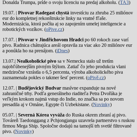
Donalda Trumpa, príde o svoju licenciu na predaj alkoholu. (
TA3
)
19.07. |
Pivovar Radegast chystá
investíciu za zhruba 25 miliónov
eur do kompletnej rekonštrukcie linky na vratné fľaše.
Modernizácia, ktorá počíta aj so zapojením umelej inteligencie a
robotických vozíkov. (
oPive.cz
)
17.07. |
Pivovar v Jindřichovom Hradci
po 60 rokoch zase varí
pivo.
Radnica chátrajúca areál opravila za viac ako 20 miliónov eur
a ponúkla ho na prenájom. (
iDnes
)
13.07.|
Nealkoholické pivo
sa v Nemecku stalo už tretím
najobľúbenejším pivným štýlom. Zatiaľ čo jeho produkcia vlani
medziročne vzrástla o 6,5 percenta, výroba alkoholického piva
zaznamenala pokles o takmer šesť percent. (
oPivě.cz
)
12.07. |
Budějovický Budvar
masívne expanduje na nové
zahraničné trhy. Podľa generálneho riaditeľa Petra Dvořáka je
veľkým krokom najmä vstup do Indie, no značka sa po novom
presadila aj v Ománe, Egypte či Uzbekistane. (
Novinky
)
05.07. |
Severná Kórea vyváža
do Ruska okrem zbraní aj pivo.
Továreň Taedonggang z Pchjongjangu uzavrela partnerstvo s ruskou
firmou Mega Ship. Spoločne dodajú na tamojší trh svetlé filtrované
pivo. (
Novinky
)