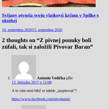
Svijany otvoria svoju vlajkovú krčmu v Spilke v
októbri
16. septembra 2020
15. septembra 2020
2 thoughts on “
Z pivnej ponuky boli
zúfalí, tak si založili Pivovar Baran
”
Antonín Vodička
píše:
13. februára 2017 o 12:08
A to vám není blbý se takhle „inspirovat“?
https://www.facebook.com/pivobaran/