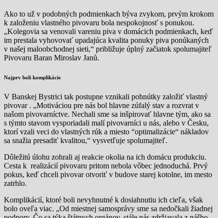
Ako to už v podobných podmienkach býva zvykom, prvým krokom
k založeniu vlastného pivovaru bola nespokojnosť s ponukou.
„Kolegovia sa venovali vareniu piva v domácich podmienkach, keď
im prestala vyhovovať upadajúca kvalita ponuky piva ponúkaných
v našej maloobchodnej sieti,“ približuje úplný začiatok spolumajiteľ
Pivovaru Baran Miroslav Janů.
Najprv boli komplikácie
V Banskej Bystrici tak postupne vznikali pohnútky založiť vlastný
pivovar . „Motiváciou pre nás bol hlavne zúfalý stav a rozvrat v
našom pivovarníctve. Nechali sme sa inšpirovať hlavne tým, ako sa
s týmto stavom vysporiadali malí pivovarníci u nás, alebo v Česku,
ktorí vzali veci do vlastných rúk a miesto “optimalizácie“ nákladov
sa snažia presadiť kvalitou,“ vysvetľuje spolumajiteľ.
Dôležitú úlohu zohrali aj reakcie okolia na ich domácu produkciu.
Cesta k realizácií pivovaru pritom nebola vôbec jednoduchá. Prvý
pokus, keď chceli pivovar otvoriť v budove starej kotolne, im mesto
zatrhlo.
Komplikácií, ktoré boli nevyhnutné k dosiahnutiu ich cieľa, však
bolo oveľa viac. „Od miestnej samosprávy sme sa nedočkali žiadnej
podpory. Čo sa týka štátnych orgánov, stále nás zdržiavala z nášho