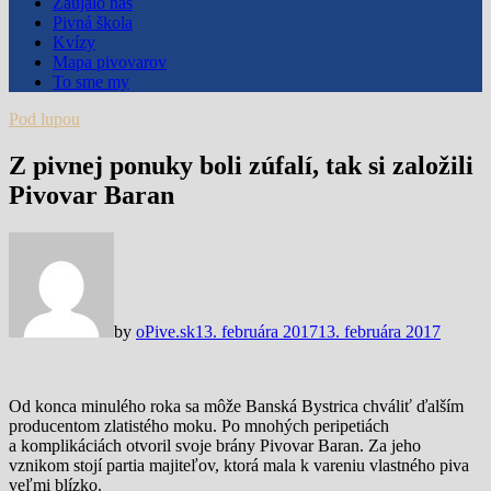
Zaujalo nás
Pivná škola
Kvízy
Mapa pivovarov
To sme my
Pod lupou
Z pivnej ponuky boli zúfalí, tak si založili
Pivovar Baran
by
oPive.sk
13. februára 2017
13. februára 2017
Od konca minulého roka sa môže Banská Bystrica chváliť ďalším
producentom zlatistého moku. Po mnohých peripetiách
a komplikáciách otvoril svoje brány Pivovar Baran. Za jeho
vznikom stojí partia majiteľov, ktorá mala k vareniu vlastného piva
veľmi blízko.