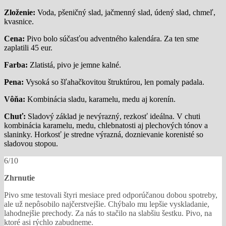
Zloženie:
Voda, pšeničný slad, jačmenný slad, údený slad, chmeľ,
kvasnice.
Cena:
Pivo bolo súčasťou adventného kalendára. Za ten sme
zaplatili 45 eur.
Farba:
Zlatistá, pivo je jemne kalné.
Pena:
Vysoká so šľahačkovitou štruktúrou, len pomaly padala.
Vôňa:
Kombinácia sladu, karamelu, medu aj korenín.
Chuť:
Sladový základ je nevýrazný, rezkosť ideálna. V chuti
kombinácia karamelu, medu, chlebnatosti aj plechových tónov a
slaninky. Horkosť je stredne výrazná, doznievanie korenisté so
sladovou stopou.
6/10
Zhrnutie
Pivo sme testovali štyri mesiace pred odporúčanou dobou spotreby,
ale už nepôsobilo najčerstvejšie. Chýbalo mu lepšie vyskladanie,
lahodnejšie prechody. Za nás to stačilo na slabšiu šestku. Pivo, na
ktoré asi rýchlo zabudneme.