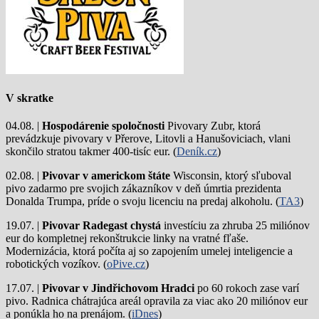
V skratke
04.08. |
Hospodárenie spoločnosti
Pivovary Zubr, ktorá
prevádzkuje pivovary v Přerove, Litovli a Hanušoviciach, vlani
skončilo stratou takmer 400-tisíc eur. (
Deník.cz
)
02.08. |
Pivovar v americkom štáte
Wisconsin, ktorý sľuboval
pivo zadarmo pre svojich zákazníkov v deň úmrtia prezidenta
Donalda Trumpa, príde o svoju licenciu na predaj alkoholu. (
TA3
)
19.07. |
Pivovar Radegast chystá
investíciu za zhruba 25 miliónov
eur do kompletnej rekonštrukcie linky na vratné fľaše.
Modernizácia, ktorá počíta aj so zapojením umelej inteligencie a
robotických vozíkov. (
oPive.cz
)
17.07. |
Pivovar v Jindřichovom Hradci
po 60 rokoch zase varí
pivo.
Radnica chátrajúca areál opravila za viac ako 20 miliónov eur
a ponúkla ho na prenájom. (
iDnes
)