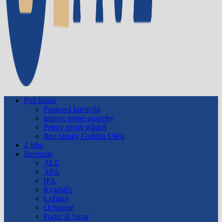
Pod lupou
Punková kuchyňa
Imrove pivné postrehy
Petrov pivný týždeň
Bez záruky Guñéza Uleja
Z trhu
Recenzie
ALE
APA
IPA
Kyseláče
Ležiaky
Ochutené
Porter & Stout