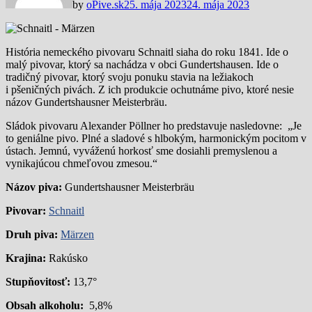
by
oPive.sk
25. mája 2023
24. mája 2023
História nemeckého pivovaru Schnaitl siaha do roku 1841. Ide o
malý pivovar, ktorý sa nachádza v obci Gundertshausen. Ide o
tradičný pivovar, ktorý svoju ponuku stavia na ležiakoch
i pšeničných pivách. Z ich produkcie ochutnáme pivo, ktoré nesie
názov Gundertshausner Meisterbräu.
Sládok pivovaru Alexander Pöllner ho predstavuje nasledovne: „Je
to geniálne pivo. Plné a sladové s hlbokým, harmonickým pocitom v
ústach. Jemnú, vyváženú horkosť sme dosiahli premyslenou a
vynikajúcou chmeľovou zmesou.“
Názov piva:
Gundertshausner Meisterbräu
Pivovar:
Schnaitl
Druh piva:
Märzen
Krajina:
Rakúsko
Stupňovitosť:
13,7°
Obsah alkoholu:
5,8%