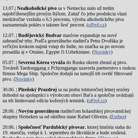
13.07.|
Nealkoholické pivo
sa v Nemecku stalo už tretím
najobľúbenejším pivným štýlom. Zatiaľ čo jeho produkcia vlani
medziročne vzrástla o 6,5 percenta, výroba alkoholického piva
zaznamenala pokles o takmer šesť percent. (
oPivě.cz
)
12.07. |
Budějovický Budvar
masívne expanduje na nové
zahraničné trhy. Podľa generálneho riaditeľa Petra Dvořáka je
veľkým krokom najmä vstup do Indie, no značka sa po novom
presadila aj v Ománe, Egypte či Uzbekistane. (
Novinky
)
05.07. |
Severná Kórea vyváža
do Ruska okrem zbraní aj pivo.
Továreň Taedonggang z Pchjongjangu uzavrela partnerstvo s ruskou
firmou Mega Ship. Spoločne dodajú na tamojší trh svetlé filtrované
pivo. (
Novinky
)
30.06. |
Plzeňský Prazdroj
sa na prahu tohtoročnej letnej sezóny
dohodol na spolupráci s výrobcom obuvi Baťa a spoločne uvádzajú
na trh limitovanú edíciu kožených tenisiek. (
oPivě.cz
)
28.06. |
Novým generálnym
riaditeľom holandskej pivovarníckej
skupiny Heineken sa od októbra stane Rafael Oliveira. (
Forbes
)
20.06. |
Spoločnosť Pardubický pivovar
, ktorej história siaha do
19. storočia, vstúpi k 1. septembru do likvidácie a bude zrušená.