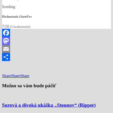
Sending
Hodnotenie čitateľov
7/10
(
1
hodnotenie)
Facebook
Mastodon
Email
Share
Share
Share
Share
Možno sa vám bude páčiť
Surová a divoká ukážka „Stounov“ (Ripper)