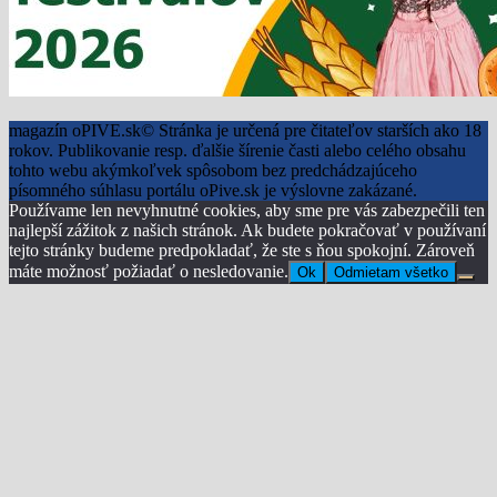
magazín oPIVE.sk© Stránka je určená pre čitateľov starších ako 18
rokov. Publikovanie resp. ďalšie šírenie časti alebo celého obsahu
tohto webu akýmkoľvek spôsobom bez predchádzajúceho
písomného súhlasu portálu oPive.sk je výslovne zakázané.
Používame len nevyhnutné cookies, aby sme pre vás zabezpečili ten
najlepší zážitok z našich stránok. Ak budete pokračovať v používaní
tejto stránky budeme predpokladať, že ste s ňou spokojní. Zároveň
máte možnosť požiadať o nesledovanie.
Ok
Odmietam všetko