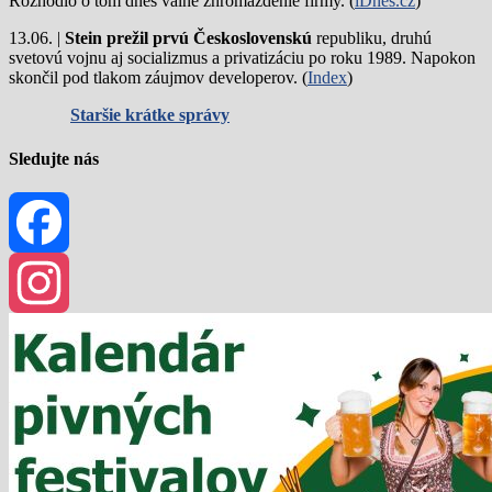
Rozhodlo o tom dnes valné zhromaždenie firmy. (
iDnes.cz
)
13.06. |
Stein prežil prvú Československú
republiku, druhú
svetovú vojnu aj socializmus a privatizáciu po roku 1989. Napokon
skončil pod tlakom záujmov developerov. (
Index
)
Staršie krátke správy
Sledujte nás
Facebook
Instagram