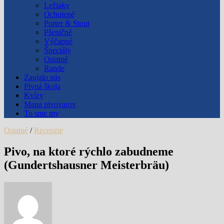
Ležiaky
Ochutené
Porter & Stout
Pšeničné
Výčapné
Špeciály
Ostatné
Rande
Zaujalo nás
Pivná škola
Kvízy
Mapa pivovarov
To sme my
Ostatné
/
Recenzie
Pivo, na ktoré rýchlo zabudneme
(Gundertshausner Meisterbräu)