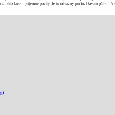
 z tohto kúsku príjemné pocity. Je to odvážny počin. Dávam päťku. A
e)