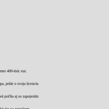
mer 400-tisíc eur.
a, príde o svoju licenciu
rá počíta aj so zapojením
úkla ho na prenájom.