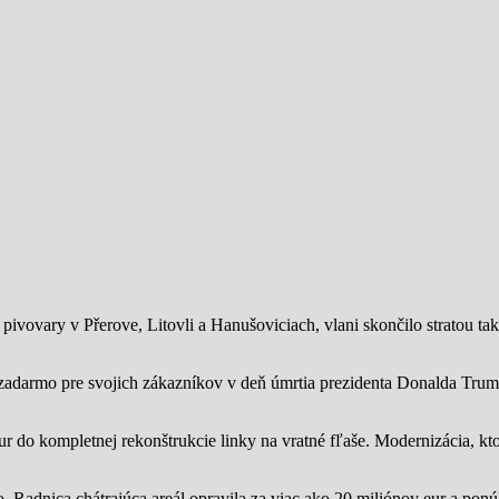
ivovary v Přerove, Litovli a Hanušoviciach, vlani skončilo stratou tak
zadarmo pre svojich zákazníkov v deň úmrtia prezidenta Donalda Trump
ur do kompletnej rekonštrukcie linky na vratné fľaše. Modernizácia, kto
o.
Radnica chátrajúca areál opravila za viac ako 20 miliónov eur a pon