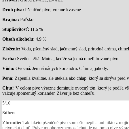
Druh piva:
Pšeničné pivo, vrchne kvasené.
Krajina:
Poľsko
Stupňovitosť:
11,6 %
Obsah alkoholu:
4,9 %
Zloženie:
Voda, pšeničný slad, jačmenný slad, prírodná aróma, chmeľ
Farba:
Svetlo – žltá. Mútna, keďže sa jedná o nefiltrované pivo.
Vôňa:
Ovocná. Jemná nádych koriandru. Cítim aj jahody.
Pena:
Zapenila kvalitne, ale utekala ako chlap, ktorý sa skrýva pred 
Chuť
: V celom pive výrazne dominuje ovocný tón, ktorý je podľa vš
valcuje spomenutý koriander. Záver je bez chmeľu.
5/10
Súhrn
Zhrnutie:
Tak takéto pšeničné pivo som ešte nepil a ani nikto z moj
netypickú chuť. Práve mnohorozmernosť chutí je na tomto pive výraz