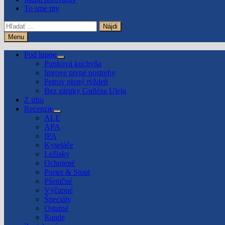
To sme my
Hľadať:
Menu
Pod lupou
Show
Punková kuchyňa
sub
Imrove pivné postrehy
menu
Petrov pivný týždeň
Bez záruky Guñéza Uleja
Z trhu
Recenzie
Show
ALE
sub
APA
menu
IPA
Kyseláče
Ležiaky
Ochutené
Porter & Stout
Pšeničné
Výčapné
Špeciály
Ostatné
Rande