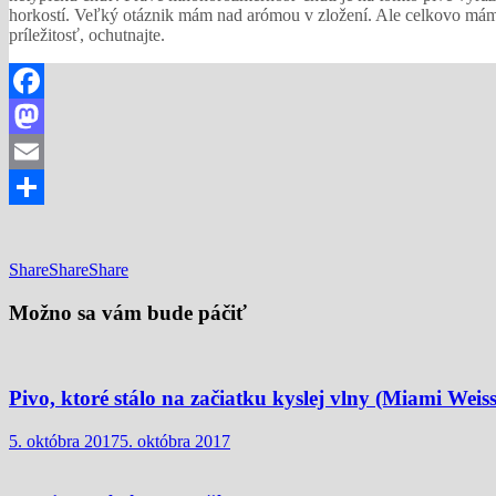
horkostí. Veľký otáznik mám nad arómou v zložení. Ale celkovo mám
príležitosť, ochutnajte.
Facebook
Mastodon
Email
Share
Share
Share
Share
Možno sa vám bude páčiť
Pivo, ktoré stálo na začiatku kyslej vlny (Miami Weiss
5. októbra 2017
5. októbra 2017