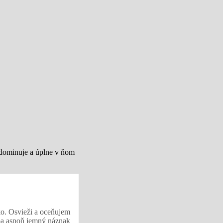
 dominuje a úplne v ňom
ko. Osvieži a oceňujem
ýba aspoň jemný náznak