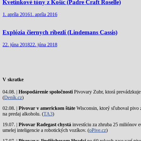
Kvetinkové tóny z Košíc (Padre Craft Roselle)
1. apríla 2016
1. apríla 2016
Explózia čiernych ríbezlí (Lindemans Cassis)
22. júna 2018
22. júna 2018
V skratke
04.08. |
Hospodárenie spoločnosti
Pivovary Zubr, ktorá prevádzkuje p
(
Deník.cz
)
02.08. |
Pivovar v americkom štáte
Wisconsin, ktorý sľuboval pivo 
na predaj alkoholu. (
TA3
)
19.07. |
Pivovar Radegast chystá
investíciu za zhruba 25 miliónov e
umelej inteligencie a robotických vozíkov. (
oPive.cz
)
17.07. |
Pivovar v Jindřichovom Hradci
po 60 rokoch zase varí piv