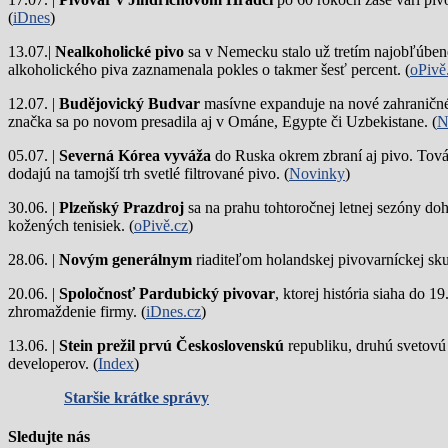
(
iDnes
)
13.07.|
Nealkoholické pivo
sa v Nemecku stalo už tretím najobľúbene
alkoholického piva zaznamenala pokles o takmer šesť percent. (
oPivě
12.07. |
Budějovický Budvar
masívne expanduje na nové zahraničné 
značka sa po novom presadila aj v Ománe, Egypte či Uzbekistane. (
N
05.07. |
Severná Kórea vyváža
do Ruska okrem zbraní aj pivo. Tová
dodajú na tamojší trh svetlé filtrované pivo. (
Novinky
)
30.06. |
Plzeňský Prazdroj
sa na prahu tohtoročnej letnej sezóny do
kožených tenisiek. (
oPivě.cz
)
28.06. |
Novým generálnym
riaditeľom holandskej pivovarníckej sku
20.06. |
Spoločnosť Pardubický pivovar
, ktorej história siaha do 
zhromaždenie firmy. (
iDnes.cz
)
13.06. |
Stein prežil prvú Československú
republiku, druhú svetovú
developerov. (
Index
)
Staršie krátke správy
Sledujte nás