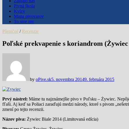
Zaujalo nás
Pivná škola
Kvízy
Mapa pivovarov
To sme my
Pšeničné
/
Recenzie
Poľské prekvapenie s koriandrom (Żywiec 
by
oPive.sk
5. novembra 2014
9. februára 2015
Prvý nástrel:
Máme tu najznámejšie pivo v Poľsku – Żywiec. Nepôjde 
fľaši. Aj keď sa Poliaci zaraďujú medzi národy, ktoré s pivom „nešetr
zmení po tejto recenzii.
Názov piva:
Żywiec Biale 2014 (Limitovaná edícia)
Pivovar:
Grupa Żywiec, Żywiec