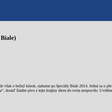
Biale)
však o bežný kúsok, siahame po špeciály Biale 2014. Jedná sa o pšen
ia“, dosiaľ žiadne pivo z tejto krajiny dieru do sveta nespravilo. Uvidí