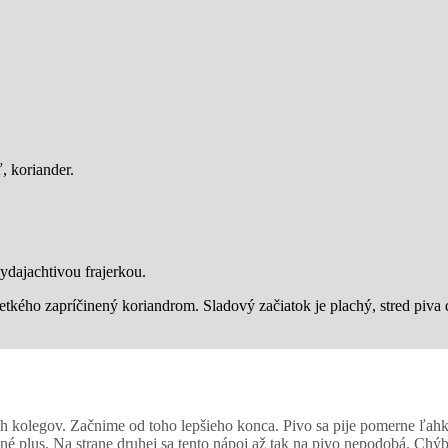
, koriander.
vydajachtivou frajerkou.
etkého zapríčinený koriandrom. Sladový začiatok je plachý, stred piva
ich kolegov. Začnime od toho lepšieho konca. Pivo sa pije pomerne ľah
né plus. Na strane druhej sa tento nápoj až tak na pivo nepodobá. Ch