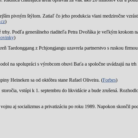
jším pivným štýlom. Zatiaľ čo jeho produkcia vlani medziročne vzrástl
.cz
)
trhy. Podľa generálneho riaditeľa Petra Dvořáka je veľkým krokom na
ovinky
)
reň Taedonggang z Pchjongjangu uzavrela partnerstvo s ruskou firmo
hodol na spolupráci s výrobcom obuvi Baťa a spoločne uvádzajú na trh 
piny Heineken sa od októbra stane Rafael Oliveira. (
Forbes
)
19. storočia, vstúpi k 1. septembru do likvidácie a bude zrušená. Rozhod
 vojnu aj socializmus a privatizáciu po roku 1989. Napokon skončil p