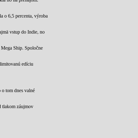
a o 6,5 percenta, výroba
jmä vstup do Indie, no
u Mega Ship. Spoločne
limitovanú edíciu
lo o tom dnes valné
od tlakom záujmov