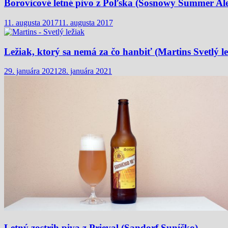
Borovicové letné pivo z Poľska (Sosnowy Summer Al
11. augusta 2017
11. augusta 2017
Ležiak, ktorý sa nemá za čo hanbiť (Martins Svetlý le
29. januára 2021
28. januára 2021
Letný zostrih piva z Prieval (Sandorf Suníčko)