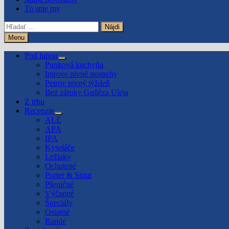
To sme my
Hľadať:
Menu
Pod lupou
Show
Punková kuchyňa
sub
Imrove pivné postrehy
menu
Petrov pivný týždeň
Bez záruky Guñéza Uleja
Z trhu
Recenzie
Show
ALE
sub
APA
menu
IPA
Kyseláče
Ležiaky
Ochutené
Porter & Stout
Pšeničné
Výčapné
Špeciály
Ostatné
Rande