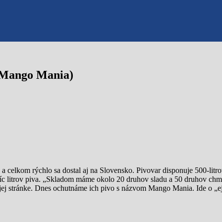
 (Mango Mania)
5 a celkom rýchlo sa dostal aj na Slovensko. Pivovar disponuje 500-lit
isíc litrov piva. „Skladom máme okolo 20 druhov sladu a 50 druhov chm
jej stránke. Dnes ochutnáme ich pivo s názvom Mango Mania. Ide o „ej