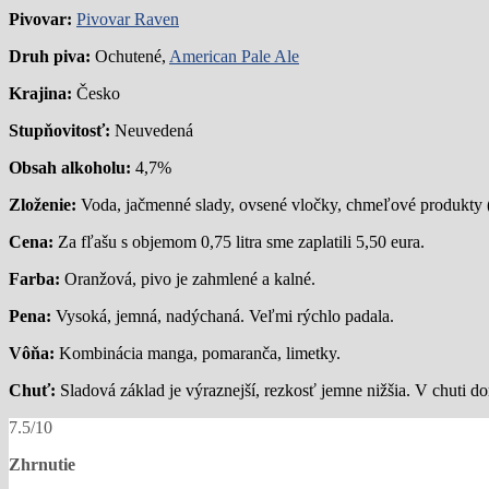
Pivovar:
Pivovar Raven
Druh piva:
Ochutené,
American Pale Ale
Krajina:
Česko
Stupňovitosť:
Neuvedená
Obsah alkoholu:
4,7%
Zloženie:
Voda, jačmenné slady, ovsené vločky, chmeľové produkty 
Cena:
Za fľašu s objemom 0,75 litra sme zaplatili 5,50 eura.
Farba:
Oranžová, pivo je zahmlené a kalné.
Pena:
Vysoká, jemná, nadýchaná. Veľmi rýchlo padala.
Vôňa:
Kombinácia manga, pomaranča, limetky.
Chuť:
Sladová základ je výraznejší, rezkosť jemne nižšia. V chuti
7.5/10
Zhrnutie