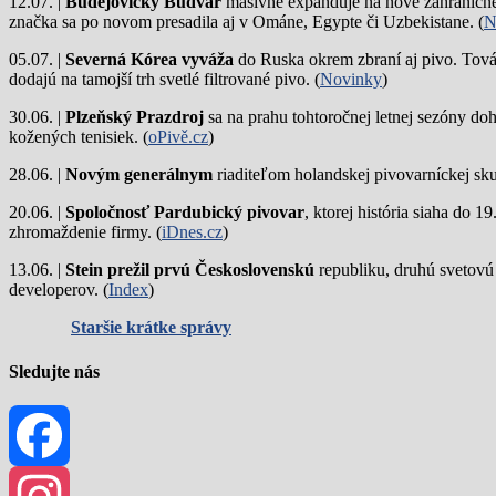
12.07. |
Budějovický Budvar
masívne expanduje na nové zahraničné 
značka sa po novom presadila aj v Ománe, Egypte či Uzbekistane. (
N
05.07. |
Severná Kórea vyváža
do Ruska okrem zbraní aj pivo. Tová
dodajú na tamojší trh svetlé filtrované pivo. (
Novinky
)
30.06. |
Plzeňský Prazdroj
sa na prahu tohtoročnej letnej sezóny do
kožených tenisiek. (
oPivě.cz
)
28.06. |
Novým generálnym
riaditeľom holandskej pivovarníckej sku
20.06. |
Spoločnosť Pardubický pivovar
, ktorej história siaha do 
zhromaždenie firmy. (
iDnes.cz
)
13.06. |
Stein prežil prvú Československú
republiku, druhú svetovú
developerov. (
Index
)
Staršie krátke správy
Sledujte nás