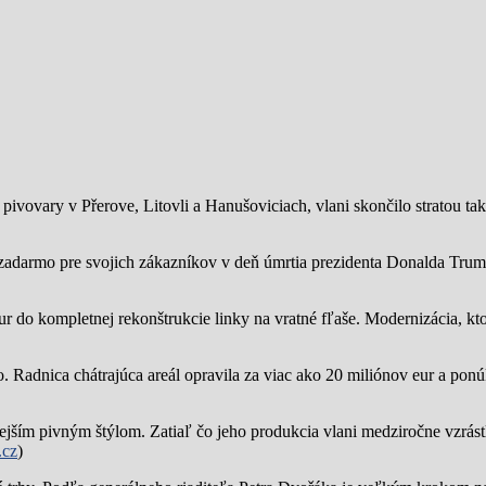
ivovary v Přerove, Litovli a Hanušoviciach, vlani skončilo stratou tak
zadarmo pre svojich zákazníkov v deň úmrtia prezidenta Donalda Trump
ur do kompletnej rekonštrukcie linky na vratné fľaše. Modernizácia, kto
o.
Radnica chátrajúca areál opravila za viac ako 20 miliónov eur a pon
jším pivným štýlom. Zatiaľ čo jeho produkcia vlani medziročne vzrástl
.cz
)