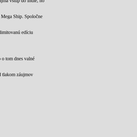
jmä vstup do Indie, no
u Mega Ship. Spoločne
limitovanú edíciu
lo o tom dnes valné
od tlakom záujmov