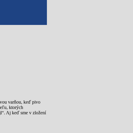
rovou varňou, keď pivo
eľu, ktorých
l“. Aj keď sme v zložení