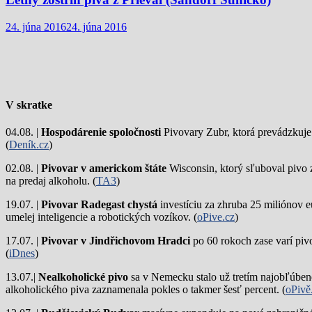
24. júna 2016
24. júna 2016
V skratke
04.08. |
Hospodárenie spoločnosti
Pivovary Zubr, ktorá prevádzkuje p
(
Deník.cz
)
02.08. |
Pivovar v americkom štáte
Wisconsin, ktorý sľuboval pivo 
na predaj alkoholu. (
TA3
)
19.07. |
Pivovar Radegast chystá
investíciu za zhruba 25 miliónov e
umelej inteligencie a robotických vozíkov. (
oPive.cz
)
17.07. |
Pivovar v Jindřichovom Hradci
po 60 rokoch zase varí piv
(
iDnes
)
13.07.|
Nealkoholické pivo
sa v Nemecku stalo už tretím najobľúbene
alkoholického piva zaznamenala pokles o takmer šesť percent. (
oPivě