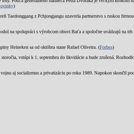
trhy. Podľa generálneho riaditeľa Petra Dvořáka je veľkým krokom na
ovinky
)
reň Taedonggang z Pchjongjangu uzavrela partnerstvo s ruskou firmo
hodol na spolupráci s výrobcom obuvi Baťa a spoločne uvádzajú na trh 
piny Heineken sa od októbra stane Rafael Oliveira. (
Forbes
)
19. storočia, vstúpi k 1. septembru do likvidácie a bude zrušená. Rozhod
 vojnu aj socializmus a privatizáciu po roku 1989. Napokon skončil p