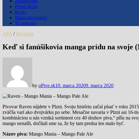
Zaujalo nás
Pivná škola
Kvízy
Mapa pivovarov
To sme my
APA
/
Recenzie
Keď si fanúšikovia manga prídu na svoje
by
oPive.sk
10. marca 2020
9. marca 2020
Pivovar Raven nájdete v Plzni. Svoju históriu začal písať v roku 201
zväčša varí ako dvojvárku po sebe. Mesačne navaria v Plzni asi 16-t
kombináciou u nás vzniká sortiment cez 40 druhov piva,“ píšu na svo
mango nenašli, dočítali sme sa, že by tam predsa len malo byť.
Názov piva:
Mango Mania – Mango Pale Ale