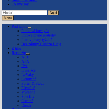
To sme my
Hľadať:
Menu
Pod lupou
Show
Punková kuchyňa
sub
Imrove pivné postrehy
menu
Petrov pivný týždeň
Bez záruky Guñéza Uleja
Z trhu
Recenzie
Show
ALE
sub
APA
menu
IPA
Kyseláče
Ležiaky
Ochutené
Porter & Stout
Pšeničné
Výčapné
Špeciály
Ostatné
Rande