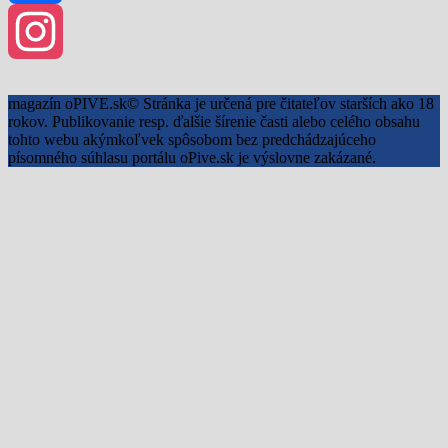
Facebook
Instagram
magazín oPIVE.sk© Stránka je určená pre čitateľov starších ako 18
rokov. Publikovanie resp. ďalšie šírenie časti alebo celého obsahu
tohto webu akýmkoľvek spôsobom bez predchádzajúceho
písomného súhlasu portálu oPive.sk je výslovne zakázané.