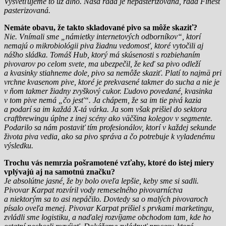
Vysvetľujeme to už dlho. Naša rada je nepasterizovaná, rada Finest
pasterizovaná.
Nemáte obavu, že takto skladované pivo sa môže skaziť?
Nie. Vnímali sme „námietky internetových odborníkov“, ktorí
nemajú o mikrobiológii piva žiadnu vedomosť, ktoré vytočili aj
nášho sládka. Tomáš Hub, ktorý má skúsenosti s rozbiehaním
pivovarov po celom svete, ma ubezpečil, že keď sa pivo odleží
a kvasinky stiahneme dole, pivo sa nemôže skaziť. Platí to najmä pri
vrchne kvasenom pive, ktoré je prekvasené takmer do sucha a nie je
v ňom takmer žiadny zvyškový cukor. Ľudovo povedané, kvasinka
v tom pive nemá „čo jesť“. Ja chápem, že sa im tie pivá kazia
a podarí sa im každá X-tá várka. Ja som však prišiel do sektora
craftbrewingu úplne z inej scény ako väčšina kolegov v segmente.
Podarilo sa nám postaviť tím profesionálov, ktorí v každej sekunde
života piva vedia, ako sa pivo správa a čo potrebuje k vyladenému
výsledku.
Trochu vás nemrzia pošramotené vzťahy, ktoré do istej miery
vplývajú aj na samotnú značku?
Je absolútne jasné, že by bolo oveľa lepšie, keby sme si sadli.
Pivovar Karpat rozvíril vody remeselného pivovarníctva
a niektorým sa to asi nepáčilo. Dovtedy sa o malých pivovaroch
písalo oveľa menej. Pivovar Karpat prišiel s prvkami marketingu,
zvládli sme logistiku, a naďalej rozvíjame obchodom tam, kde ho