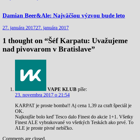
Damian Beer&Ale: Najväčšou výzvou bude leto
27. januára 2017
27. januára 2017
1 thought on “
Šéf Karpatu: Uvažujeme
nad pivovarom v Bratislave
”
VAPE KLUB
píše:
23. novembra 2017 o 21:54
KARPAT je proste bomba!! Aj cena 1,39 za craft špeciál je
OK.
Najkrajšie bolo keď Tesco dalo Finest do akcie 1+1. Všetky
Finest ALE vybrakované vo všetkých Teskách ako prvé. To
ALE je proste pivné nebíčko.
Comments are closed.