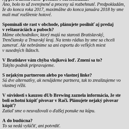
Áno, bolo to už zverejnené a procesy sú rozbehnuté. Predpokladám,
že do konca roka 2017, maximálne do konca januára 2018 by sme
mali mať rozšírenie hotové.
Spomínali ste rast v obchode, plánujete posilniť aj predaj
v reštauráciách a puboch?
Máme obchodníkov, ktorý majú na starosti Bratislavský,
Trenčiansky a Trnavský kraj. Na tento rádius by sme sa chceli
zamerať. Ale nebránime sa ani exportu do veľkých miest
v susedných štátoch.
V Bratislave vám chýba vlajková loď. Zmení sa to?
Takýto podnik pripravujeme.
S nejakým partnerom alebo po vlastnej linke?
Sú dve alternatívy, ak nenájdeme partnera, tak to zrealizujeme vo
vlastnej réžii.
V súvislosti s kauzou dUb Brewing zaznela informácia, že ste
boli ochotní kúpiť pivovar v Rači.
Plánujete nejaký pivovar
kúpiť?
Zatiaľ sme o neuvažovali o ďalšej ponuke na kúpu.
A do budúcna?
To sa nedá vylúčiť, ani potvrdiť.