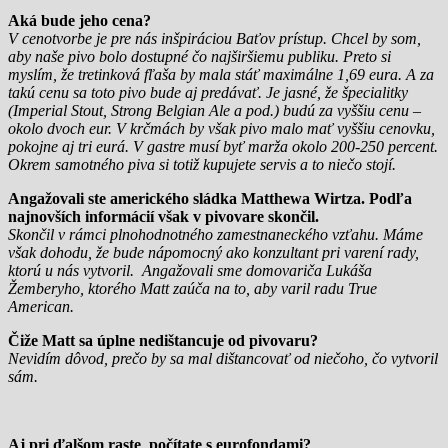
Aká bude jeho cena?
V cenotvorbe je pre nás inšpiráciou Baťov prístup. Chcel by som,
aby naše pivo bolo dostupné čo najširšiemu publiku. Preto si
myslím, že tretinková fľaša by mala stáť maximálne 1,69 eura. A za
takú cenu sa toto pivo bude aj predávať. Je jasné, že špecialitky
(Imperial Stout, Strong Belgian Ale a pod.) budú za vyššiu cenu –
okolo dvoch eur. V krčmách by však pivo malo mať vyššiu cenovku,
pokojne aj tri eurá. V gastre musí byť marža okolo 200-250 percent.
Okrem samotného piva si totiž kupujete servis a to niečo stojí.
Angažovali ste amerického sládka Matthewa Wirtza. Podľa
najnovších informácií však v pivovare skončil.
Skončil v rámci plnohodnotného zamestnaneckého vzťahu. Máme
však dohodu, že bude nápomocný ako konzultant pri varení rady,
ktorú u nás vytvoril. Angažovali sme domovariča Lukáša
Žemberyho, ktorého Matt zaúča na to, aby varil radu True
American.
Čiže Matt sa úplne nedištancuje od pivovaru?
Nevidím dôvod, prečo by sa mal dištancovať od niečoho, čo vytvoril
sám.
Aj pri ďalšom raste počítate s eurofondami?