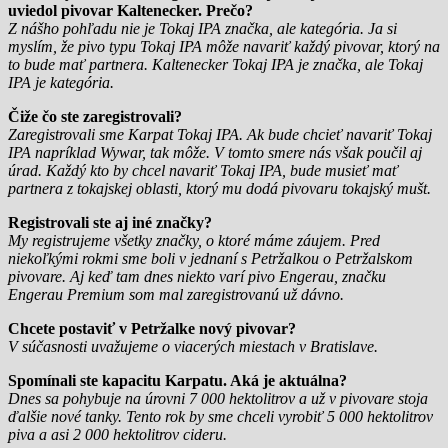
uviedol pivovar Kaltenecker. Prečo?
Z nášho pohľadu nie je Tokaj IPA značka, ale kategória. Ja si
myslím, že pivo typu Tokaj IPA môže navariť každý pivovar, ktorý na
to bude mať partnera. Kaltenecker Tokaj IPA je značka, ale Tokaj
IPA je kategória.
Čiže čo ste zaregistrovali?
Zaregistrovali sme Karpat Tokaj IPA. Ak bude chcieť navariť Tokaj
IPA napríklad Wywar, tak môže. V tomto smere nás však poučil aj
úrad. Každý kto by chcel navariť Tokaj IPA, bude musieť mať
partnera z tokajskej oblasti, ktorý mu dodá pivovaru tokajský mušt.
Registrovali ste aj iné značky?
My registrujeme všetky značky, o ktoré máme záujem. Pred
niekoľkými rokmi sme boli v jednaní s Petržalkou o Petržalskom
pivovare. Aj keď tam dnes niekto varí pivo Engerau, značku
Engerau Premium som mal zaregistrovanú už dávno.
Chcete postaviť v Petržalke nový pivovar?
V súčasnosti uvažujeme o viacerých miestach v Bratislave.
Spomínali ste kapacitu Karpatu. Aká je aktuálna?
Dnes sa pohybuje na úrovni 7 000 hektolitrov a už v pivovare stoja
ďalšie nové tanky. Tento rok by sme chceli vyrobiť 5 000 hektolitrov
piva a asi 2 000 hektolitrov cideru.