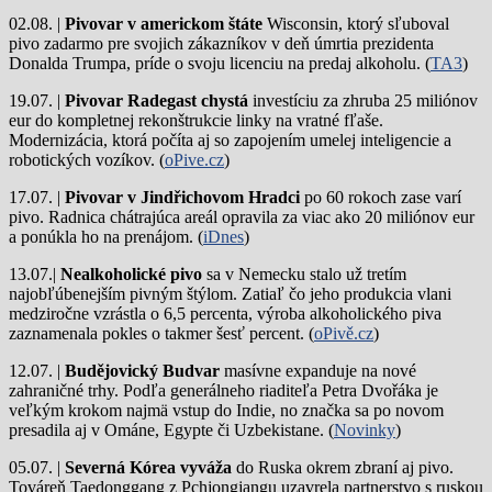
02.08. |
Pivovar v americkom štáte
Wisconsin, ktorý sľuboval
pivo zadarmo pre svojich zákazníkov v deň úmrtia prezidenta
Donalda Trumpa, príde o svoju licenciu na predaj alkoholu. (
TA3
)
19.07. |
Pivovar Radegast chystá
investíciu za zhruba 25 miliónov
eur do kompletnej rekonštrukcie linky na vratné fľaše.
Modernizácia, ktorá počíta aj so zapojením umelej inteligencie a
robotických vozíkov. (
oPive.cz
)
17.07. |
Pivovar v Jindřichovom Hradci
po 60 rokoch zase varí
pivo.
Radnica chátrajúca areál opravila za viac ako 20 miliónov eur
a ponúkla ho na prenájom. (
iDnes
)
13.07.|
Nealkoholické pivo
sa v Nemecku stalo už tretím
najobľúbenejším pivným štýlom. Zatiaľ čo jeho produkcia vlani
medziročne vzrástla o 6,5 percenta, výroba alkoholického piva
zaznamenala pokles o takmer šesť percent. (
oPivě.cz
)
12.07. |
Budějovický Budvar
masívne expanduje na nové
zahraničné trhy. Podľa generálneho riaditeľa Petra Dvořáka je
veľkým krokom najmä vstup do Indie, no značka sa po novom
presadila aj v Ománe, Egypte či Uzbekistane. (
Novinky
)
05.07. |
Severná Kórea vyváža
do Ruska okrem zbraní aj pivo.
Továreň Taedonggang z Pchjongjangu uzavrela partnerstvo s ruskou