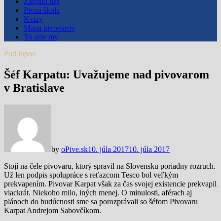
Zaujalo nás
Pivná škola
Kvízy
Mapa pivovarov
To sme my
Pod lupou
Šéf Karpatu: Uvažujeme nad pivovarom
v Bratislave
by
oPive.sk
10. júla 2017
10. júla 2017
Stojí na čele pivovaru, ktorý spravil na Slovensku poriadny rozruch.
Už len podpis spolupráce s reťazcom Tesco bol veľkým
prekvapením. Pivovar Karpat však za čas svojej existencie prekvapil
viackrát. Niekoho milo, iných menej. O minulosti, aférach aj
plánoch do budúcnosti sme sa porozprávali so šéfom Pivovaru
Karpat Andrejom Sabovčíkom.