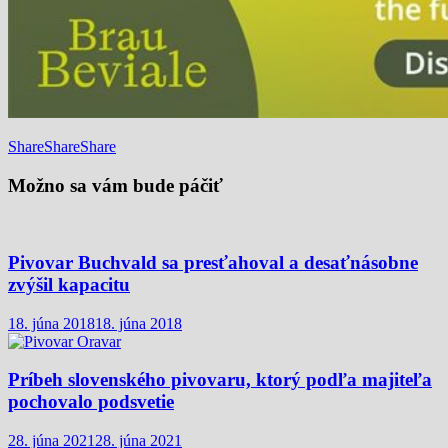
Share
Share
Share
Možno sa vám bude páčiť
Pivovar Buchvald sa presťahoval a desaťnásobne
zvýšil kapacitu
18. júna 2018
18. júna 2018
Príbeh slovenského pivovaru, ktorý podľa majiteľa
pochovalo podsvetie
28. júna 2021
28. júna 2021