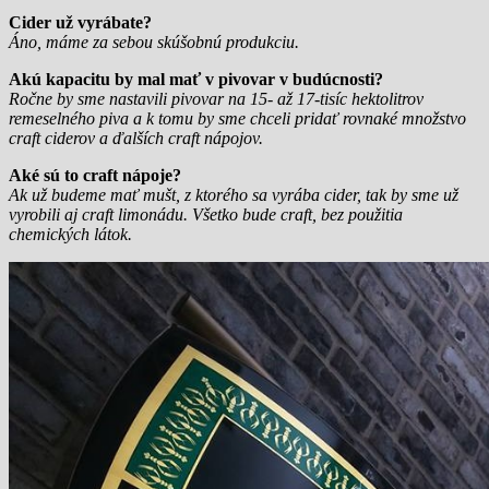
Cider už vyrábate?
Áno, máme za sebou skúšobnú produkciu.
Akú kapacitu by mal mať v pivovar v budúcnosti?
Ročne by sme nastavili pivovar na 15- až 17-tisíc hektolitrov
remeselného piva a k tomu by sme chceli pridať rovnaké množstvo
craft ciderov a ďalších craft nápojov.
Aké sú to craft nápoje?
Ak už budeme mať mušt, z ktorého sa vyrába cider, tak by sme už
vyrobili aj craft limonádu. Všetko bude craft, bez použitia
chemických látok.