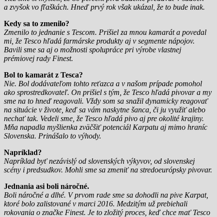
a zvyšok vo fľaškách. Hneď prvý rok však ukázal, že to bude inak.
Kedy sa to zmenilo?
Zmenilo to jednanie s Tescom. Prišiel za mnou kamarát a povedal
mi, že Tesco hľadá farmárske produkty aj v segmente nápojov.
Bavili sme sa aj o možnosti spolupráce pri výrobe vlastnej
prémiovej rady Finest.
Bol to kamarát z Tesca?
Nie. Bol dodávateľom tohto reťazca a v našom prípade pomohol
ako sprostredkovateľ. On prišiel s tým, že Tesco hľadá pivovar a my
sme na to hneď reagovali. Vždy som sa snažil dynamicky reagovať
na situácie v živote, keď sa vám naskytne šanca, či ju využiť alebo
nechať tak. Vedeli sme, že Tesco hľadá pivo aj pre okolité krajiny.
Mňa napadla myšlienka zväčšiť potenciál Karpatu aj mimo hraníc
Slovenska. Prinášalo to výhody.
Napríklad?
Napríklad byť nezávislý od slovenských výkyvov, od slovenskej
scény i predsudkov. Mohli sme sa zmeniť na stredoeurópsky pivovar.
Jednania asi boli náročné.
Boli náročné a dlhé. V prvom rade sme sa dohodli na pive Karpat,
ktoré bolo zalistované v marci 2016. Medzitým už prebiehali
rokovania o značke Finest. Je to zložitý proces, keď chce mať Tesco