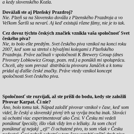
a kedy slovenského Kozla.
Dovážali ste aj Plzeňský Prazdroj?
Nie. Plzeň sa na Slovensko dováža z Plzenského Prazdroja a vo
Veľkom Šariši sa nevarí. Aj keď existujú rôzne fámy, nie je to tak.
Cez dovoz týchto českých značiek vznikla vaša spoločnosť Svet
českého piva?
Nie, to bolo ešte predtým. Svet českého piva vznikol na konci roku
2007, keď som sa stretol s bývalými kolegami z Plzeňského
Prazdroja. Práve začínali v spoločnosti K Brewery Group (dnes
Pivovary Lobkowicz Group, pozn. red.) a ponúkli mi spoluprácu.
Chceli, aby som prevzal distribúciu pivovaru Janáček a k tomu
pridal aj ďalšie české značky. Práve vtedy vznikol koncept
spoločnosti Svet českého piva.
Spoločnosť ste rozvíjali, až ste prišli do bodu, kedy ste založili
Pivovar Karpat. Či nie?
Áno, bolo tomu tak. Nápad založiť pivovar vznikol v čase, keď som
videl, že český a slovenský pivný trh sa vyvíja trocha inak. Slováci
sú ochotní viac experimentovať ako Česi. V Česku mi vedeli
ponúknuť špeciály, išlo však vždy len o ležiaky. Ja som chcel
ponúknuť aj nejaký „ejl“ či ochutené pivo, to som však v Česku