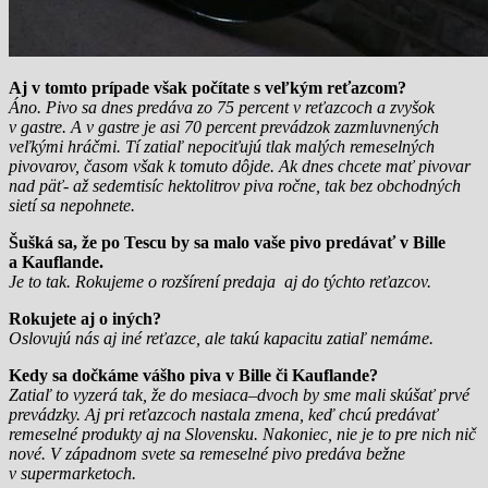
Aj v tomto prípade však počítate s veľkým reťazcom?
Áno. Pivo sa dnes predáva zo 75 percent v reťazcoch a zvyšok
v gastre. A v gastre je asi 70 percent prevádzok zazmluvnených
veľkými hráčmi. Tí zatiaľ nepociťujú tlak malých remeselných
pivovarov, časom však k tomuto dôjde. Ak dnes chcete mať pivovar
nad päť- až sedemtisíc hektolitrov piva ročne, tak bez obchodných
sietí sa nepohnete.
Šušká sa, že po Tescu by sa malo vaše pivo predávať v Bille
a Kauflande.
Je to tak. Rokujeme o rozšírení predaja aj do týchto reťazcov.
Rokujete aj o iných?
Oslovujú nás aj iné reťazce, ale takú kapacitu zatiaľ nemáme.
Kedy sa dočkáme vášho piva v Bille či Kauflande?
Zatiaľ to vyzerá tak, že do mesiaca–dvoch by sme mali skúšať prvé
prevádzky. Aj pri reťazcoch nastala zmena, keď chcú predávať
remeselné produkty aj na Slovensku. Nakoniec, nie je to pre nich nič
nové. V západnom svete sa remeselné pivo predáva bežne
v supermarketoch.