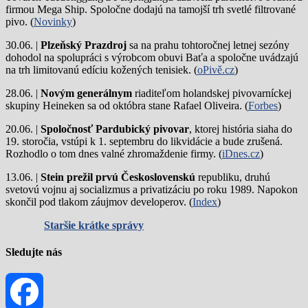
firmou Mega Ship. Spoločne dodajú na tamojší trh svetlé filtrované
pivo. (
Novinky
)
30.06. |
Plzeňský Prazdroj
sa na prahu tohtoročnej letnej sezóny
dohodol na spolupráci s výrobcom obuvi Baťa a spoločne uvádzajú
na trh limitovanú edíciu kožených tenisiek. (
oPivě.cz
)
28.06. |
Novým generálnym
riaditeľom holandskej pivovarníckej
skupiny Heineken sa od októbra stane Rafael Oliveira. (
Forbes
)
20.06. |
Spoločnosť Pardubický pivovar
, ktorej história siaha do
19. storočia, vstúpi k 1. septembru do likvidácie a bude zrušená.
Rozhodlo o tom dnes valné zhromaždenie firmy. (
iDnes.cz
)
13.06. |
Stein prežil prvú Československú
republiku, druhú
svetovú vojnu aj socializmus a privatizáciu po roku 1989. Napokon
skončil pod tlakom záujmov developerov. (
Index
)
Staršie krátke správy
Sledujte nás