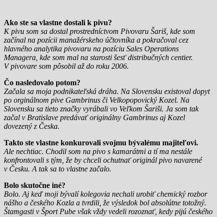
Ako ste sa vlastne dostali k pivu?
K pivu som sa dostal prostredníctvom Pivovaru Šariš, kde som
začínal na pozícii manažérskeho účtovníka a pokračoval cez
hlavného analytika pivovaru na pozíciu Sales Operations
Managera, kde som mal na starosti šesť distribučných centier.
V pivovare som pôsobil až do roku 2006.
Čo nasledovalo potom?
Začala sa moja podnikateľská dráha. Na Slovensku existoval dopyt
po orginálnom pive Gambrinus či Velkopopovický Kozel. Na
Slovensku sa tieto značky vyrábali vo Veľkom Šariši. Ja som tak
začal v Bratislave predávať originálny Gambrinus aj Kozel
dovezený z Česka.
Takto ste vlastne konkurovali svojmu bývalému majiteľovi.
Ale nechtiac. Chodil som na pivo s kamarátmi a tí ma nestále
konfrontovali s tým, že by chceli ochutnať originál pivo navarené
v Česku. A tak sa to vlastne začalo.
Bolo skutočne iné?
Bolo. Aj keď moji bývalí kolegovia nechali urobiť chemický rozbor
nášho a českého Kozla a tvrdili, že výsledok bol absolútne totožný.
Štamgasti v Šport Pube však vždy vedeli rozoznať, kedy pijú českého