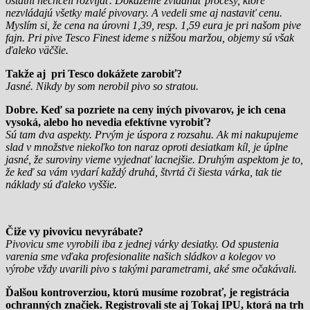
ostatní nechceli rozvíjať. Dokážeme zvládnuť procesy, ktoré
nezvládajú všetky malé pivovary. A vedeli sme aj nastaviť cenu.
Myslím si, že cena na úrovni 1,39, resp. 1,59 eura je pri našom pive
fajn. Pri pive Tesco Finest ideme s nižšou maržou, objemy sú však
ďaleko väčšie.
Takže aj pri Tesco dokážete zarobiť?
Jasné. Nikdy by som nerobil pivo so stratou.
Dobre. Keď sa pozriete na ceny iných pivovarov, je ich cena
vysoká, alebo ho nevedia efektívne vyrobiť?
Sú tam dva aspekty. Prvým je úspora z rozsahu. Ak mi nakupujeme
slad v množstve niekoľko ton naraz oproti desiatkam kíl, je úplne
jasné, že suroviny vieme vyjednať lacnejšie. Druhým aspektom je to,
že keď sa vám vydarí každý druhá, štvrtá či šiesta várka, tak tie
náklady sú ďaleko vyššie.
Čiže vy pivovicu nevyrábate?
Pivovicu sme vyrobili iba z jednej várky desiatky. Od spustenia
varenia sme vďaka profesionalite našich sládkov a kolegov vo
výrobe vždy uvarili pivo s takými parametrami, aké sme očakávali.
Ďalšou kontroverziou, ktorú musíme rozobrať, je registrácia
ochranných značiek. Registrovali ste aj Tokaj IPU, ktorá na trh