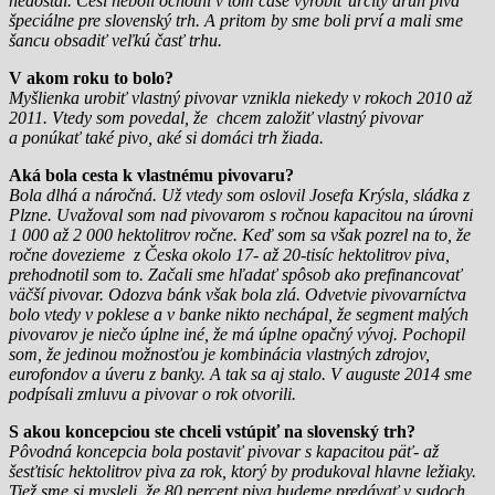
nedostal. Česi neboli ochotní v tom čase vyrobiť určitý druh piva
špeciálne pre slovenský trh. A pritom by sme boli prví a mali sme
šancu obsadiť veľkú časť trhu.
V akom roku to bolo?
Myšlienka urobiť vlastný pivovar vznikla niekedy v rokoch 2010 až
2011. Vtedy som povedal, že chcem založiť vlastný pivovar
a ponúkať také pivo, aké si domáci trh žiada.
Aká bola cesta k vlastnému pivovaru?
Bola dlhá a náročná. Už vtedy som oslovil Josefa Krýsla, sládka z
Plzne. Uvažoval som nad pivovarom s ročnou kapacitou na úrovni
1 000 až 2 000 hektolitrov ročne. Keď som sa však pozrel na to, že
ročne dovezieme z Česka okolo 17- až 20-tisíc hektolitrov piva,
prehodnotil som to. Začali sme hľadať spôsob ako prefinancovať
väčší pivovar. Odozva bánk však bola zlá. Odvetvie pivovarníctva
bolo vtedy v poklese a v banke nikto nechápal, že segment malých
pivovarov je niečo úplne iné, že má úplne opačný vývoj. Pochopil
som, že jedinou možnosťou je kombinácia vlastných zdrojov,
eurofondov a úveru z banky. A tak sa aj stalo. V auguste 2014 sme
podpísali zmluvu a pivovar o rok otvorili.
S akou koncepciou ste chceli vstúpiť na slovenský trh?
Pôvodná koncepcia bola postaviť pivovar s kapacitou päť- až
šesťtisíc hektolitrov piva za rok, ktorý by produkoval hlavne ležiaky.
Tiež sme si mysleli, že 80 percent piva budeme predávať v sudoch