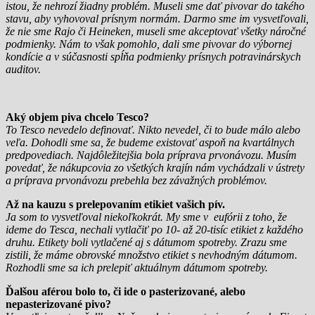
istou, že nehrozí žiadny problém. Museli sme dať pivovar do takého
stavu, aby vyhovoval prísnym normám. Darmo sme im vysvetľovali,
že nie sme Rajo či Heineken, museli sme akceptovať všetky náročné
podmienky. Nám to však pomohlo, dali sme pivovar do výbornej
kondície a v súčasnosti spĺňa podmienky prísnych potravinárskych
auditov.
Aký objem piva chcelo Tesco?
To Tesco nevedelo definovať. Nikto nevedel, či to bude málo alebo
veľa. Dohodli sme sa, že budeme existovať aspoň na kvartálnych
predpovediach. Najdôležitejšia bola príprava prvonávozu. Musím
povedať, že nákupcovia zo všetkých krajín nám vychádzali v ústrety
a príprava prvonávozu prebehla bez závažných problémov.
Až na kauzu s prelepovaním etikiet vašich pív.
Ja som to vysvetľoval niekoľkokrát. My sme v eufórii z toho, že
ideme do Tesca, nechali vytlačiť po 10- až 20-tisíc etikiet z každého
druhu. Etikety boli vytlačené aj s dátumom spotreby. Zrazu sme
zistili, že máme obrovské množstvo etikiet s nevhodným dátumom.
Rozhodli sme sa ich prelepiť aktuálnym dátumom spotreby.
Ďalšou aférou bolo to, či ide o pasterizované, alebo
nepasterizované pivo?