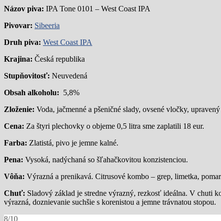
Názov piva:
IPA Tone 0101 – West Coast IPA
Pivovar:
Sibeeria
Druh piva:
West Coast IPA
Krajina:
Česká republika
Stupňovitosť:
Neuvedená
Obsah alkoholu:
5,8%
Zloženie:
Voda, jačmenné a pšeničné slady, ovsené vločky, upraven
Cena:
Za štyri plechovky o objeme 0,5 litra sme zaplatili 18 eur.
Farba:
Zlatistá, pivo je jemne kalné.
Pena:
Vysoká, nadýchaná so šľahačkovitou konzistenciou.
Vôňa:
Výrazná a prenikavá. Citrusové kombo – grep, limetka, pomar
Chuť:
Sladový základ je stredne výrazný, rezkosť ideálna. V chuti 
výrazná, doznievanie suchšie s korenistou a jemne trávnatou stopou.
8/10