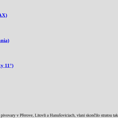
(AX)
nia)
y 11°)
ivovary v Přerove, Litovli a Hanušoviciach, vlani skončilo stratou tak