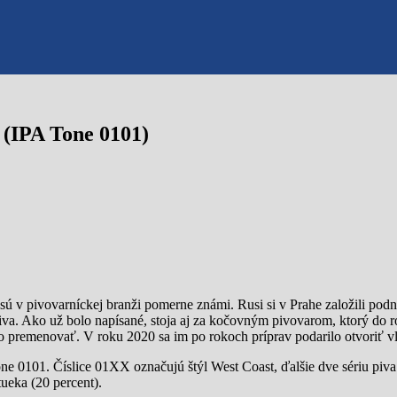
m (IPA Tone 0101)
sú v pivovarníckej branži pomerne známi. Rusi si v Prahe založili podn
 piva. Ako už bolo napísané, stoja aj za kočovným pivovarom, ktorý do 
 premenovať. V roku 2020 sa im po rokoch príprav podarilo otvoriť vl
e 0101. Číslice 01XX označujú štýl West Coast, ďalšie dve sériu piva.
ueka (20 percent).