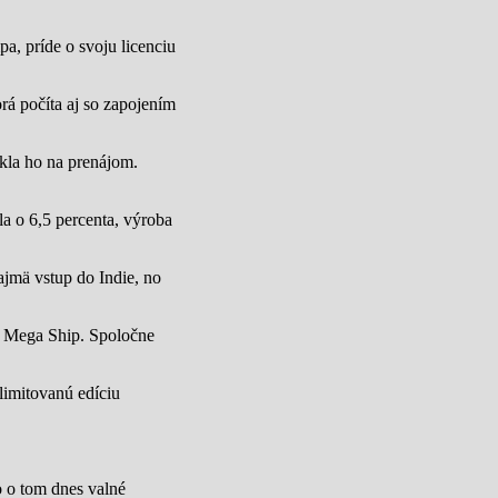
a, príde o svoju licenciu
rá počíta aj so zapojením
úkla ho na prenájom.
a o 6,5 percenta, výroba
jmä vstup do Indie, no
u Mega Ship. Spoločne
limitovanú edíciu
lo o tom dnes valné