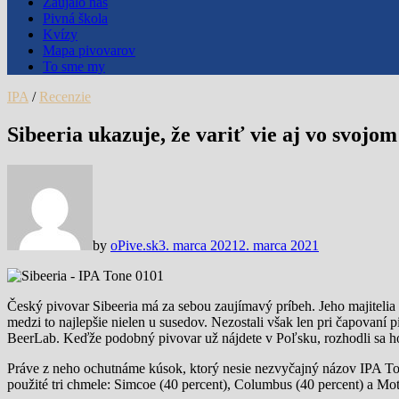
Zaujalo nás
Pivná škola
Kvízy
Mapa pivovarov
To sme my
IPA
/
Recenzie
Sibeeria ukazuje, že variť vie aj vo svojo
by
oPive.sk
3. marca 2021
2. marca 2021
Český pivovar Sibeeria má za sebou zaujímavý príbeh. Jeho majitelia 
medzi to najlepšie nielen u susedov. Nezostali však len pri čapovaní
BeerLab. Keďže podobný pivovar už nájdete v Poľsku, rozhodli sa ho
Práve z neho ochutnáme kúsok, ktorý nesie nezvyčajný názov IPA Ton
použité tri chmele: Simcoe (40 percent), Columbus (40 percent) a Mot