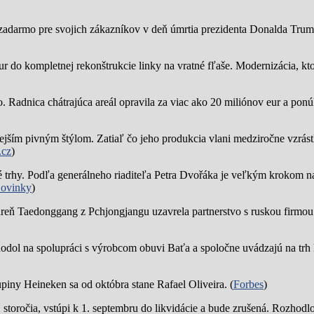
zadarmo pre svojich zákazníkov v deň úmrtia prezidenta Donalda Trump
ur do kompletnej rekonštrukcie linky na vratné fľaše. Modernizácia, kto
o.
Radnica chátrajúca areál opravila za viac ako 20 miliónov eur a pon
jším pivným štýlom. Zatiaľ čo jeho produkcia vlani medziročne vzrástl
.cz
)
trhy. Podľa generálneho riaditeľa Petra Dvořáka je veľkým krokom na
ovinky
)
reň Taedonggang z Pchjongjangu uzavrela partnerstvo s ruskou firmo
hodol na spolupráci s výrobcom obuvi Baťa a spoločne uvádzajú na trh 
piny Heineken sa od októbra stane Rafael Oliveira. (
Forbes
)
19. storočia, vstúpi k 1. septembru do likvidácie a bude zrušená. Rozhod