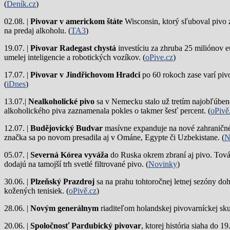
(
Deník.cz
)
02.08. |
Pivovar v americkom štáte
Wisconsin, ktorý sľuboval pivo 
na predaj alkoholu. (
TA3
)
19.07. |
Pivovar Radegast chystá
investíciu za zhruba 25 miliónov e
umelej inteligencie a robotických vozíkov. (
oPive.cz
)
17.07. |
Pivovar v Jindřichovom Hradci
po 60 rokoch zase varí piv
(
iDnes
)
13.07.|
Nealkoholické pivo
sa v Nemecku stalo už tretím najobľúbene
alkoholického piva zaznamenala pokles o takmer šesť percent. (
oPivě
12.07. |
Budějovický Budvar
masívne expanduje na nové zahraničné 
značka sa po novom presadila aj v Ománe, Egypte či Uzbekistane. (
N
05.07. |
Severná Kórea vyváža
do Ruska okrem zbraní aj pivo. Tová
dodajú na tamojší trh svetlé filtrované pivo. (
Novinky
)
30.06. |
Plzeňský Prazdroj
sa na prahu tohtoročnej letnej sezóny do
kožených tenisiek. (
oPivě.cz
)
28.06. |
Novým generálnym
riaditeľom holandskej pivovarníckej sku
20.06. |
Spoločnosť Pardubický pivovar
, ktorej história siaha do 