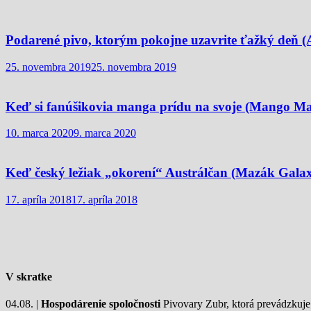
Podarené pivo, ktorým pokojne uzavrite ťažký deň 
25. novembra 2019
25. novembra 2019
Keď si fanúšikovia manga prídu na svoje (Mango Ma
10. marca 2020
9. marca 2020
Keď český ležiak „okorení“ Austrálčan (Mazák Galax
17. apríla 2018
17. apríla 2018
V skratke
04.08. |
Hospodárenie spoločnosti
Pivovary Zubr, ktorá prevádzkuje p