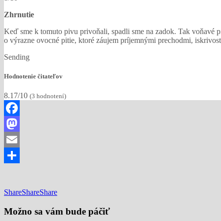
Zhrnutie
Keď sme k tomuto pivu privoňali, spadli sme na zadok. Tak voňavé pi
o výrazne ovocné pitie, ktoré záujem príjemnými prechodmi, iskrivosť
Sending
Hodnotenie čitateľov
8.17/10
(
3
hodnotení)
Facebook
Mastodon
Email
Share
Share
Share
Share
Možno sa vám bude páčiť