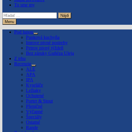
To sme my
Hľadať:
Menu
Pod lupou
Show
Punková kuchyňa
sub
Imrove pivné postrehy
menu
Petrov pivný týždeň
Bez záruky Guñéza Uleja
Z trhu
Recenzie
Show
ALE
sub
APA
menu
IPA
Kyseláče
Ležiaky
Ochutené
Porter & Stout
Pšeničné
Výčapné
Špeciály
Ostatné
Rande