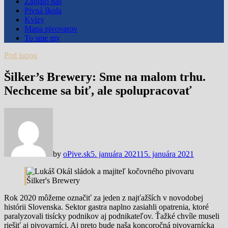
Zaujalo nás
Pivná škola
Kvízy
Mapa pivovarov
To sme my
Pod lupou
Šilker’s Brewery: Sme na malom trhu.
Nechceme sa biť, ale spolupracovať
by
oPive.sk
5. januára 2021
15. januára 2021
Rok 2020 môžeme označiť za jeden z najťažších v novodobej
histórii Slovenska. Sektor gastra naplno zasiahli opatrenia, ktoré
paralyzovali tisícky podnikov aj podnikateľov. Ťažké chvíle museli
riešiť aj pivovarníci. Aj preto bude naša koncoročná pivovarnícka