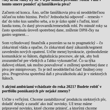
tomto smere pomôcť aj fanúšikovia piva?
Začnem od konca. Áno, určite fanúšikovia piva sú neoddeliteľnou
súčasťou tohto biznisu. Prečo? Jednoduchá odpoveď – remeslo =
dať do toho kus samého seba, a to je úzko späté s ľuďmi, ktorí
fandia tomu, čo daný pivovarník/remeselník robí. Po minulé roky sa
často spomínala úroveň spotrebnej dane, zníženie DPH-čky na
gastro segment…
Som vyštudovaný finančník a pozerám sa na to pragmatický – čo
získa/stratí vláda a opačne, čo získa/stratí daný zákazník/segment
zavedením nových opatrení. Určite menej byrokracie, zjednodušenie
komunikácie so štátom, digitalizácia procesov, ale tak, aby boli
zrozumiteľné pre všetkých a ľahko vykonateľné. Čo sa týka
daňovej oblasti, tak možno pouvažovať o zníženej spotrebnej dane z
piva pre minipivovary. To je tiež neoddeliteľná časť finálnej ceny
piva. Progresívna spotrebná daň z piva/alkoholu aká je v niektorých
štátoch.
S akými ambíciami vchádzate do roka 2021? Budete robiť v
portfóliu ponúkaných pív nejaké zmeny?
Určite s veľkými. Chceme zastabilizovať produkciu niektorých pív,
doladiť detaily a zaradiť ako ináč novinky. Už teraz máme
pripravené novinky, ktoré chceme priniesť, a ktorými chceme