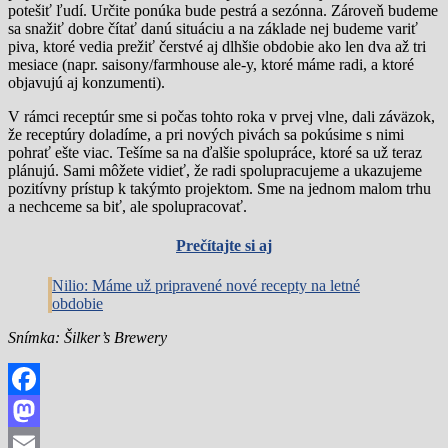
potešiť ľudí. Určite ponúka bude pestrá a sezónna. Zároveň budeme
sa snažiť dobre čítať danú situáciu a na základe nej budeme variť
piva, ktoré vedia prežiť čerstvé aj dlhšie obdobie ako len dva až tri
mesiace (napr. saisony/farmhouse ale-y, ktoré máme radi, a ktoré
objavujú aj konzumenti).
V rámci receptúr sme si počas tohto roka v prvej vlne, dali záväzok,
že receptúry doladíme, a pri nových pivách sa pokúsime s nimi
pohrať ešte viac. Tešíme sa na ďalšie spolupráce, ktoré sa už teraz
plánujú. Sami môžete vidieť, že radi spolupracujeme a ukazujeme
pozitívny prístup k takýmto projektom. Sme na jednom malom trhu
a nechceme sa biť, ale spolupracovať.
Prečítajte si aj
Nilio: Máme už pripravené nové recepty na letné
obdobie
Snímka: Šilker’s Brewery
Facebook
Mastodon