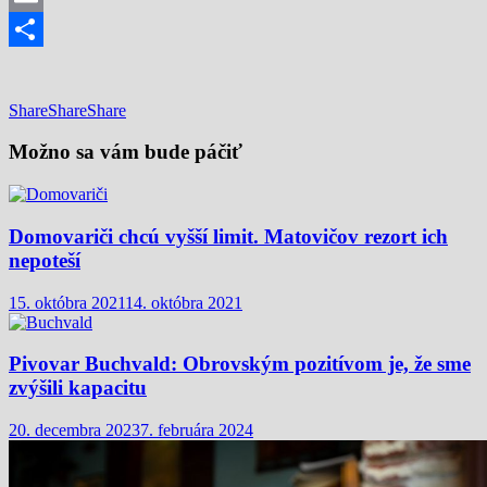
Email
Share
Share
Share
Share
Možno sa vám bude páčiť
Domovariči chcú vyšší limit. Matovičov rezort ich
nepoteší
15. októbra 2021
14. októbra 2021
Pivovar Buchvald: Obrovským pozitívom je, že sme
zvýšili kapacitu
20. decembra 2023
7. februára 2024