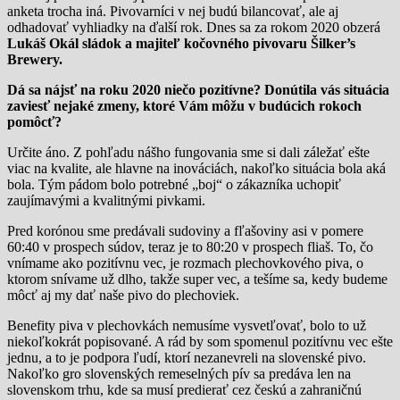
anketa trocha iná. Pivovarníci v nej budú bilancovať, ale aj
odhadovať vyhliadky na ďalší rok. Dnes sa za rokom 2020 obzerá
Lukáš Okál sládok a majiteľ kočovného pivovaru Šilker’s
Brewery.
Dá sa nájsť na roku 2020 niečo pozitívne? Donútila vás situácia
zaviesť nejaké zmeny, ktoré Vám môžu v budúcich rokoch
pomôcť?
Určite áno. Z pohľadu nášho fungovania sme si dali záležať ešte
viac na kvalite, ale hlavne na inováciách, nakoľko situácia bola aká
bola. Tým pádom bolo potrebné „boj“ o zákazníka uchopiť
zaujímavými a kvalitnými pivkami.
Pred korónou sme predávali sudoviny a fľašoviny asi v pomere
60:40 v prospech súdov, teraz je to 80:20 v prospech fliaš. To, čo
vnímame ako pozitívnu vec, je rozmach plechovkového piva, o
ktorom snívame už dlho, takže super vec, a tešíme sa, kedy budeme
môcť aj my dať naše pivo do plechoviek.
Benefity piva v plechovkách nemusíme vysvetľovať, bolo to už
niekoľkokrát popisované. A rád by som spomenul pozitívnu vec ešte
jednu, a to je podpora ľudí, ktorí nezanevreli na slovenské pivo.
Nakoľko gro slovenských remeselných pív sa predáva len na
slovenskom trhu, kde sa musí predierať cez českú a zahraničnú