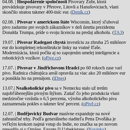
04.08. |
Hospodárenie spoločnosti
Pivovary Zubr, ktorá
prevádzkuje pivovary v Přerove, Litovli a Hanušoviciach, vlani
skončilo stratou takmer 400-tisíc eur. (
Deník.cz
)
02.08. |
Pivovar v americkom štáte
Wisconsin, ktorý sľuboval
pivo zadarmo pre svojich zákazníkov v deň úmrtia prezidenta
Donalda Trumpa, príde o svoju licenciu na predaj alkoholu. (
TA3
)
19.07. |
Pivovar Radegast chystá
investíciu za zhruba 25 miliónov
eur do kompletnej rekonštrukcie linky na vratné fľaše.
Modernizácia, ktorá počíta aj so zapojením umelej inteligencie a
robotických vozíkov. (
oPive.cz
)
17.07. |
Pivovar v Jindřichovom Hradci
po 60 rokoch zase varí
pivo.
Radnica chátrajúca areál opravila za viac ako 20 miliónov eur
a ponúkla ho na prenájom. (
iDnes
)
13.07.|
Nealkoholické pivo
sa v Nemecku stalo už tretím
najobľúbenejším pivným štýlom. Zatiaľ čo jeho produkcia vlani
medziročne vzrástla o 6,5 percenta, výroba alkoholického piva
zaznamenala pokles o takmer šesť percent. (
oPivě.cz
)
12.07. |
Budějovický Budvar
masívne expanduje na nové
zahraničné trhy. Podľa generálneho riaditeľa Petra Dvořáka je
veľkým krokom najmä vstup do Indie, no značka sa po novom
presadila aj v Ománe, Egypte či Uzbekistane. (
Novinky
)