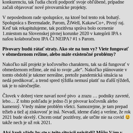
konkurenciu, tak ľudia chceli podporiť svoje obľúbené, prípadne
začali objavovať nové pivovarnícke projekty.
V neposlednom rade spolupráce, na ktoré bol tento rok bohatý.
Spolupráca s Beermalade, Parom, ŽiWell, KakawCo+, Pivný raj.
Keď tak rekapitulujeme, tak pozitívna správa bolo ocenenie
1.miestom na Slovenskej pivnej korunke 2020 v kategórii IPA s
našou kolaboračnou IPA ČI NEIPA? #1 s Parom.
Pivovary budú rátať straty. Ako ste na tom vy? Viete fungovať
v obmedzenom režime, alebo máte existenčné problémy?
Nakoľko náš projekt je kočovného charakteru, tak sa dá fungovať v
obmedzenom režime, ale má to svoje „ale“. Nakoľko plánovanie v
tomto období je takmer nereálne, pretože pandemická situácia sa
nedá predikovať, a trend spred týždňa nemusí platiť na ďalší týždeň,
tak je to náročnejšie.
Človek v dobrej viere navarí nové pivo a zrazu … podniky zavreté,
lebo… Z tohto pohľadu je jedno či je pivovar kočovník alebo
kamenný. Vtedy máme problém všetci. Samozrejme, je tam prepad
tržieb a tiež aj ziskovosť je iná. Nevadí, ideme ďalej a veríme, že rok
2021 bude skvelý. Chcem ostať pozitívny, ale určite nie na covid
takže nech je už rok 2021.
Aký krok vlády by ste v tejto situácii privítali? Môžu Vám v