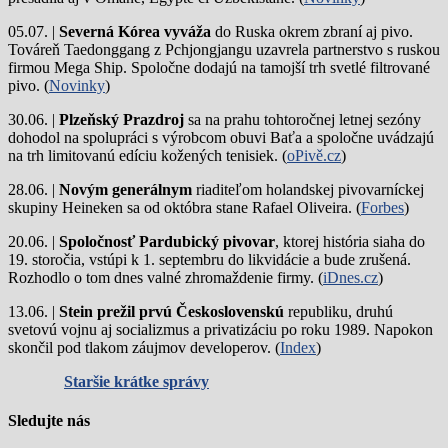
05.07. |
Severná Kórea vyváža
do Ruska okrem zbraní aj pivo.
Továreň Taedonggang z Pchjongjangu uzavrela partnerstvo s ruskou
firmou Mega Ship. Spoločne dodajú na tamojší trh svetlé filtrované
pivo. (
Novinky
)
30.06. |
Plzeňský Prazdroj
sa na prahu tohtoročnej letnej sezóny
dohodol na spolupráci s výrobcom obuvi Baťa a spoločne uvádzajú
na trh limitovanú edíciu kožených tenisiek. (
oPivě.cz
)
28.06. |
Novým generálnym
riaditeľom holandskej pivovarníckej
skupiny Heineken sa od októbra stane Rafael Oliveira. (
Forbes
)
20.06. |
Spoločnosť Pardubický pivovar
, ktorej história siaha do
19. storočia, vstúpi k 1. septembru do likvidácie a bude zrušená.
Rozhodlo o tom dnes valné zhromaždenie firmy. (
iDnes.cz
)
13.06. |
Stein prežil prvú Československú
republiku, druhú
svetovú vojnu aj socializmus a privatizáciu po roku 1989. Napokon
skončil pod tlakom záujmov developerov. (
Index
)
Staršie krátke správy
Sledujte nás