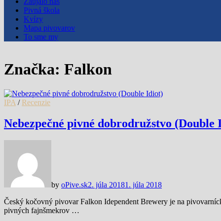
Zaujalo nás
Pivná škola
Kvízy
Mapa pivovarov
To sme my
Značka:
Falkon
IPA
/
Recenzie
Nebezpečné pivné dobrodružstvo (Double I
by
oPive.sk
2. júla 2018
1. júla 2018
Český kočovný pivovar Falkon Idependent Brewery je na pivovarnícke
pivných fajnšmekrov …