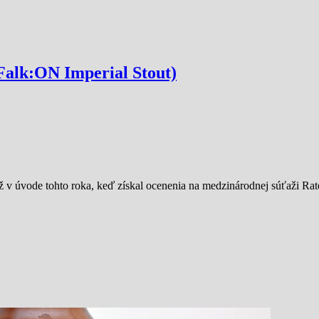
(Falk:ON Imperial Stout)
ž v úvode tohto roka, keď získal ocenenia na medzinárodnej súťaži Ra