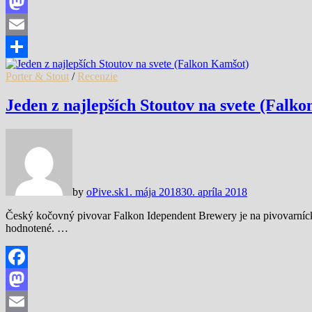
Facebook
Mastodon
Email
Share
Porter & Stout
/
Recenzie
Jeden z najlepších Stoutov na svete (Falk
by
oPive.sk
1. mája 2018
30. apríla 2018
Český kočovný pivovar Falkon Idependent Brewery je na pivovarnícke
hodnotené. …
Facebook
Mastodon