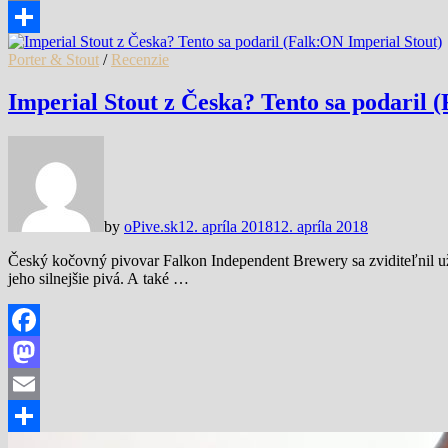
Email
Share
Porter & Stout
/
Recenzie
Imperial Stout z Česka? Tento sa podaril 
by
oPive.sk
12. apríla 2018
12. apríla 2018
Český kočovný pivovar Falkon Independent Brewery sa zviditeľnil u
jeho silnejšie pivá. A také …
Facebook
Mastodon
Email
Share