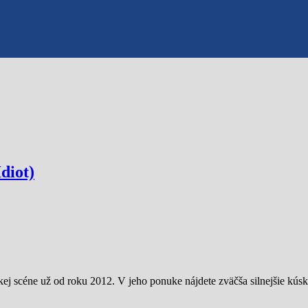
diot)
j scéne už od roku 2012. V jeho ponuke nájdete zväčša silnejšie kúsk