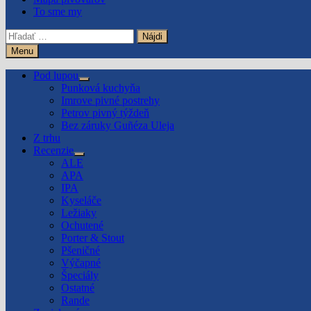
To sme my
Hľadať:
Menu
Pod lupou
Show
Punková kuchyňa
sub
Imrove pivné postrehy
menu
Petrov pivný týždeň
Bez záruky Guñéza Uleja
Z trhu
Recenzie
Show
ALE
sub
APA
menu
IPA
Kyseláče
Ležiaky
Ochutené
Porter & Stout
Pšeničné
Výčapné
Špeciály
Ostatné
Rande