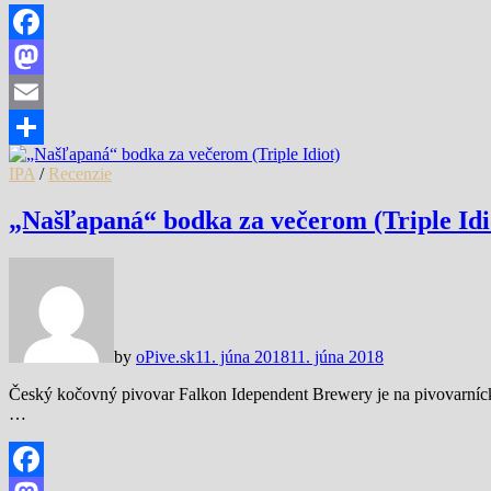
Facebook
Mastodon
Email
Share
IPA
/
Recenzie
„Našľapaná“ bodka za večerom (Triple Idi
by
oPive.sk
11. júna 2018
11. júna 2018
Český kočovný pivovar Falkon Idependent Brewery je na pivovarnícke
…