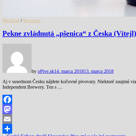
Pšeničné
/
Recenzie
Pekne zvládnutá „pšenica“ z Česka (Vítejl
by
oPive.sk
14. marca 2018
13. marca 2018
Aj v susednom Česku nájdete kočovné pivovary. Niektoré zaujmú via
Independent Brewery. Ten s …
Facebook
Mastodon
Email