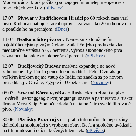
Modernizácia, ktorá počíta aj so zapojením umelej inteligencie a
robotických vozíkov. (
oPive.cz
)
17.07. |
Pivovar v Jindřichovom Hradci
po 60 rokoch zase varí
pivo.
Radnica chátrajúca areál opravila za viac ako 20 miliónov eur
a ponúkla ho na prenájom. (
iDnes
)
13.07.|
Nealkoholické pivo
sa v Nemecku stalo už tretím
najobľúbenejším pivným štýlom. Zatiaľ čo jeho produkcia vlani
medziročne vzrástla o 6,5 percenta, výroba alkoholického piva
zaznamenala pokles o takmer šesť percent. (
oPivě.cz
)
12.07. |
Budějovický Budvar
masívne expanduje na nové
zahraničné trhy. Podľa generálneho riaditeľa Petra Dvořáka je
veľkým krokom najmä vstup do Indie, no značka sa po novom
presadila aj v Ománe, Egypte či Uzbekistane. (
Novinky
)
05.07. |
Severná Kórea vyváža
do Ruska okrem zbraní aj pivo.
Továreň Taedonggang z Pchjongjangu uzavrela partnerstvo s ruskou
firmou Mega Ship. Spoločne dodajú na tamojší trh svetlé filtrované
pivo. (
Novinky
)
30.06. |
Plzeňský Prazdroj
sa na prahu tohtoročnej letnej sezóny
dohodol na spolupráci s výrobcom obuvi Baťa a spoločne uvádzajú
na trh limitovanú edíciu kožených tenisiek. (
oPivě.cz
)