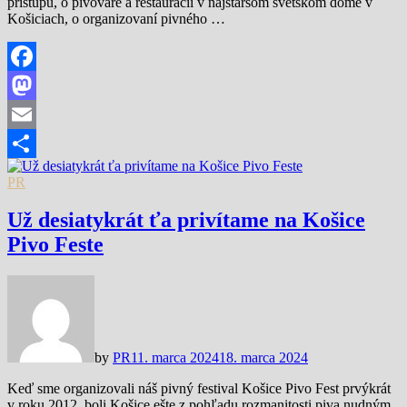
prístupu, o pivovare a reštaurácii v najstaršom svetskom dome v
Košiciach, o organizovaní pivného …
Facebook
Mastodon
Email
Share
PR
Už desiatykrát ťa privítame na Košice
Pivo Feste
by
PR
11. marca 2024
18. marca 2024
Keď sme organizovali náš pivný festival Košice Pivo Fest prvýkrát
v roku 2012, boli Košice ešte z pohľadu rozmanitosti piva nudným