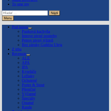
To sme my
Hľadať:
Menu
Pod lupou
Show
Punková kuchyňa
sub
Imrove pivné postrehy
menu
Petrov pivný týždeň
Bez záruky Guñéza Uleja
Z trhu
Recenzie
Show
ALE
sub
APA
menu
IPA
Kyseláče
Ležiaky
Ochutené
Porter & Stout
Pšeničné
Výčapné
Špeciály
Ostatné
Rande