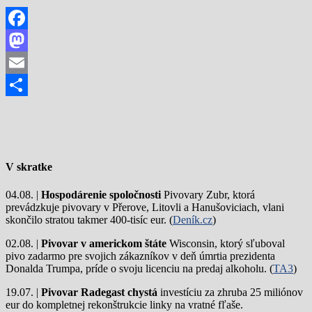
Facebook
Mastodon
Email
Share
V skratke
04.08. |
Hospodárenie spoločnosti
Pivovary Zubr, ktorá
prevádzkuje pivovary v Přerove, Litovli a Hanušoviciach, vlani
skončilo stratou takmer 400-tisíc eur. (
Deník.cz
)
02.08. |
Pivovar v americkom štáte
Wisconsin, ktorý sľuboval
pivo zadarmo pre svojich zákazníkov v deň úmrtia prezidenta
Donalda Trumpa, príde o svoju licenciu na predaj alkoholu. (
TA3
)
19.07. |
Pivovar Radegast chystá
investíciu za zhruba 25 miliónov
eur do kompletnej rekonštrukcie linky na vratné fľaše.