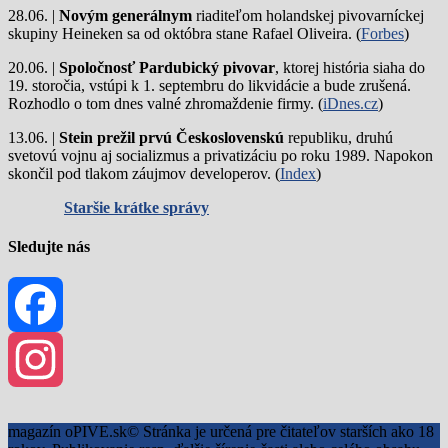
28.06. |
Novým generálnym
riaditeľom holandskej pivovarníckej
skupiny Heineken sa od októbra stane Rafael Oliveira. (
Forbes
)
20.06. |
Spoločnosť Pardubický pivovar
, ktorej história siaha do
19. storočia, vstúpi k 1. septembru do likvidácie a bude zrušená.
Rozhodlo o tom dnes valné zhromaždenie firmy. (
iDnes.cz
)
13.06. |
Stein prežil prvú Československú
republiku, druhú
svetovú vojnu aj socializmus a privatizáciu po roku 1989. Napokon
skončil pod tlakom záujmov developerov. (
Index
)
Staršie krátke správy
Sledujte nás
Facebook
Instagram
magazín oPIVE.sk© Stránka je určená pre čitateľov starších ako 18