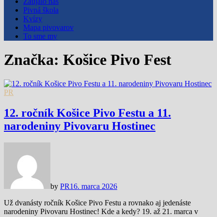
Zaujalo nás
Pivná škola
Kvízy
Mapa pivovarov
To sme my
Značka:
Košice Pivo Fest
PR
12. ročník Košice Pivo Festu a 11.
narodeniny Pivovaru Hostinec
by
PR
16. marca 2026
Už dvanásty ročník Košice Pivo Festu a rovnako aj jedenáste
narodeniny Pivovaru Hostinec! Kde a kedy? 19. až 21. marca v